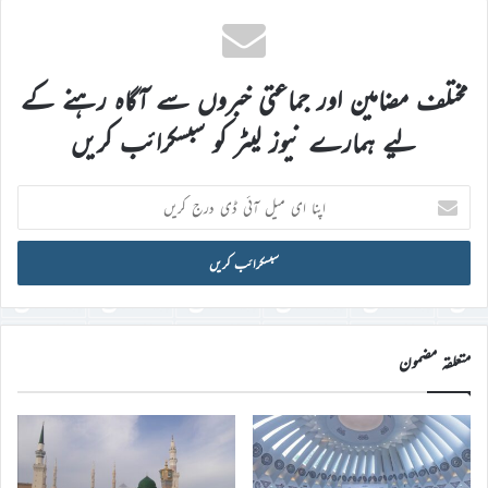
مختلف مضامین اور جماعتی خبروں سے آگاہ رہنے کے
لیے ہمارے نیوز لیٹر کو سبسکرائب کریں
اپنا
ای
میل
آئی
ڈی
درج
کریں
متعلقہ مضمون