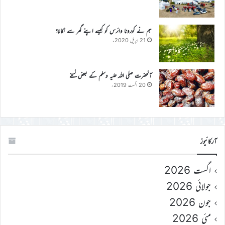
ہم نے کورونا وائرس کو کیسے اپنے گھر سے نکالا؟
21 اپریل 2020ء
آنحضرت صلی اللہ علیہ وسلم کے بعض نسخے
20 اگست 2019ء
آرکائیوز
اگست 2026
جولائی 2026
جون 2026
مئی 2026