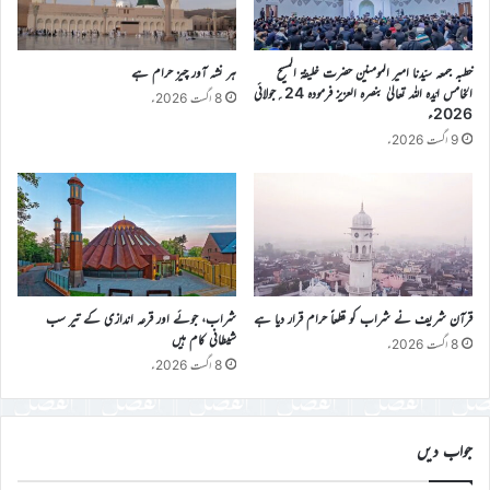
خطبہ جمعہ سیّدنا امیر المومنین حضرت خلیفۃ المسیح
ہر نشہ آور چیز حرام ہے
الخامس ایّدہ اللہ تعالیٰ بنصرہ العزیز فرمودہ 24؍جولائی
8 اگست 2026ء
2026ء
9 اگست 2026ء
قرآن شریف نے شراب کو قطعاً حرام قرار دیا ہے
شراب، جوئے اور قرعہ اندازی کے تیر سب
شیطانی کام ہیں
8 اگست 2026ء
8 اگست 2026ء
جواب دیں