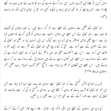
سوال کریں تو یقیناً مَیں قریب ہوں۔ مَیں دعا کرنے والے کی دعا کا جواب دیتا ہوں جب وہ مجھے
پکارتا ہے۔ پس چاہیے کہ وہ بھی میری بات پر لبیک کہیں اور مجھ پر ایمان لائیں تاکہ وہ ہدایت
پائیں۔
اللہ تعالیٰ کے فضل سے رمضان کے مہینے سے ہم گزر رہے ہیں۔ یہ مہینہ دعاؤں کی قبولیت
کا مہینہ ہے۔ اللہ تعالیٰ نے اس مہینے میں خاص رحمت سے دعاؤں کو قبول کرنے کا اعلان فرما
دیا ہے، اپنے فیضِ خاص کا چشمہ جاری فرما دیا ہے کیونکہ اس میں انسان اپنا ہر فعل خدا تعالیٰ کی
رضا کے حصول کے لیے کرتا ہے۔ حتیٰ کہ کھانا پینا بھی اللہ تعالیٰ کے حکم سے اور ایک مقررہ
وقت میں کرتا ہے۔ اس لیے آنحضرت صلی اللہ علیہ وسلم نے فرمایا کہ اللہ تعالیٰ فرماتا ہے کہ
جنت کے دروازے اس مہینے میں کھول دیے جاتے ہیں اوردوزخ کے دروازے بند کر دیے
جاتے ہیں۔ اس مہینے میں شیطان کو جکڑ دیا جاتا ہے۔ (صحیح مسلم کتاب الصیام باب فضل شھر
رمضان حدیث ۲۴۹۵)
پس یہ ہماری خوش قسمتی ہے کہ اللہ تعالیٰ ایسے سامان ہمارے لیے مہیا فرما دیتا ہے جس
میں ہم اللہ تعالیٰ کا قرب پانے کا سامان کر سکتے ہیں۔یہ ہماری بدقسمتی ہو گی کہ ایسے حالات اللہ
تعالیٰ کی طرف سے میسر آنے کے بعد بھی ہم اس سے فیض نہ پا سکیں۔
کیا دنیا میں رمضان کے مہینے میں زانی، ڈاکو، چور، فاسق ، فاجر اپنے کام نہیں کرتے؟ کرتے