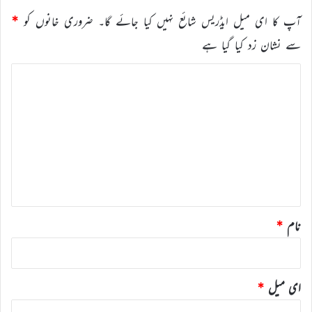
آپ کا ای میل ایڈریس شائع نہیں کیا جائے گا۔
ضروری خانوں کو
*
سے نشان زد کیا گیا ہے
ت
ب
ص
ر
ہ
*
نام
*
ای میل
*