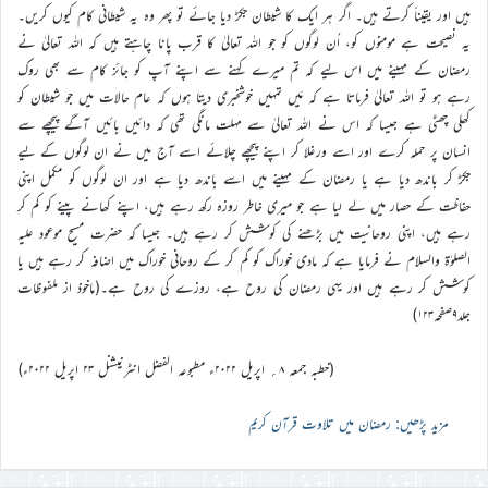
ہیں اور یقیناً کرتے ہیں۔ اگر ہر ایک کا شیطان جکڑ دیا جائے تو پھر وہ یہ شیطانی کام کیوں کریں۔
یہ نصیحت ہے مومنوں کو، اُن لوگوں کو جو اللہ تعالیٰ کا قرب پانا چاہتے ہیں کہ اللہ تعالیٰ نے
رمضان کے مہینے میں اس لیے کہ تم میرے کہنے سے اپنے آپ کو جائز کام سے بھی روک
رہے ہو تو اللہ تعالیٰ فرماتا ہے کہ مَیں تمہیں خوشخبری دیتا ہوں کہ عام حالات میں جو شیطان کو
کھلی چھٹی ہے جیسا کہ اس نے اللہ تعالیٰ سے مہلت مانگی تھی کہ دائیں بائیں آگے پیچھے سے
انسان پر حملہ کرے اور اسے ورغلا کر اپنے پیچھے چلائے اسے آج میں نے ان لوگوں کے لیے
جکڑ کر باندھ دیا ہے یا رمضان کے مہینے میں اسے باندھ دیا ہے اور ان لوگوں کو مکمل اپنی
حفاظت کے حصار میں لے لیا ہے جو میری خاطر روزہ رکھ رہے ہیں، اپنے کھانے پینے کو کم کر
رہے ہیں، اپنی روحانیت میں بڑھنے کی کوشش کر رہے ہیں۔ جیسا کہ حضرت مسیح موعود علیہ
الصلوٰة والسلام نے فرمایا ہے کہ مادی خوراک کو کم کر کے روحانی خوراک میں اضافہ کر رہے ہیں یا
کوشش کر رہے ہیں اور یہی رمضان کی روح ہے، روزے کی روح ہے۔(ماخوذ از ملفوظات
جلد۹صفحہ۱۲۳)
(خطبہ جمعہ ۸؍ اپریل ۲۰۲۲ء مطبوعہ الفضل انٹرنیشنل ۲۳ اپریل ۲۰۲۲ء)
مزید پڑھیں: رمضان میں تلاوت قرآن کریم