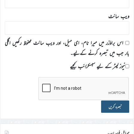
ویب‌ سائٹ
اس براؤزر میں میرا نام، ای میل، اور ویب سائٹ محفوظ رکھیں اگلی
بار جب میں تبصرہ کرنے کےلیے۔
نیوز لیٹر کے لیے سبسکرائب کیجیے
موبائل فون ایپ