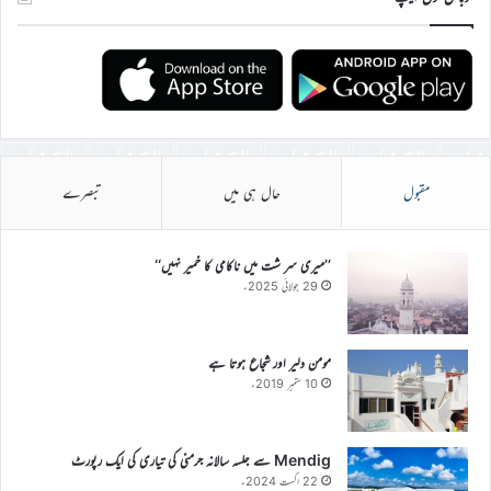
مقبول
حال ہی میں
تبصرے
’’میری سر شت میں ناکامی کا خمیر نہیں‘‘
29 جولائی 2025ء
مومن دلیر اور شجاع ہوتا ہے
10 ستمبر 2019ء
Mendig سے جلسہ سالانہ جرمنی کی تیاری کی ایک رپورٹ
22 اگست 2024ء