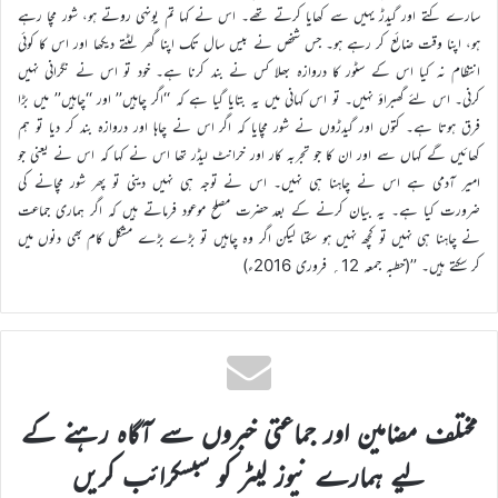
سارے کتے اور گیدڑ یہیں سے کھایا کرتے تھے۔ اس نے کہا تم یونہی روتے ہو، شور مچا رہے
ہو، اپنا وقت ضائع کر رہے ہو۔ جس شخص نے بیس سال تک اپنا گھر لٹتے دیکھا اور اس کا کوئی
انتظام نہ کیا اس کے سٹور کا دروازہ بھلا کس نے بند کرنا ہے۔ خود تو اس نے نگرانی نہیں
کرنی۔ اس لئے گھبراؤ نہیں۔ تو اس کہانی میں یہ بتایا گیا ہے کہ ‘‘اگر چاہیں’’ اور ‘‘چاہیں’’ میں بڑا
فرق ہوتا ہے۔ کتوں اور گیدڑوں نے شور مچایا کہ اگر اس نے چاہا اور دروازہ بند کر دیا تو ہم
کھائیں گے کہاں سے اور ان کا جو تجربہ کار اور خرانٹ لیڈر تھا اس نے کہا کہ اس نے یعنی جو
امیر آدمی ہے اس نے چاہنا ہی نہیں۔ اس نے توجہ ہی نہیں دینی تو پھر شور مچانے کی
ضرورت کیا ہے۔ یہ بیان کرنے کے بعد حضرت مصلح موعود فرماتے ہیں کہ اگر ہماری جماعت
نے چاہنا ہی نہیں تو کچھ نہیں ہو سکتا لیکن اگر وہ چاہیں تو بڑے بڑے مشکل کام بھی دنوں میں
کر سکتے ہیں۔ ’’(خطبہ جمعہ 12؍ فروری 2016ء)
مختلف مضامین اور جماعتی خبروں سے آگاہ رہنے کے
لیے ہمارے نیوز لیٹر کو سبسکرائب کریں