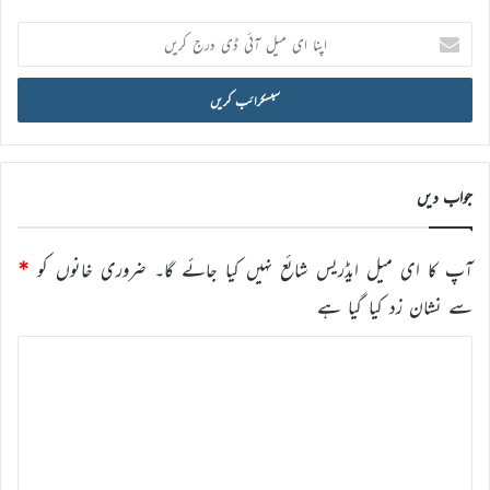
اپنا
ای
میل
آئی
ڈی
درج
کریں
جواب دیں
آپ کا ای میل ایڈریس شائع نہیں کیا جائے گا۔
ضروری خانوں کو
*
سے نشان زد کیا گیا ہے
ت
ب
ص
ر
ہ