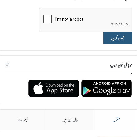
موبائل فون ایپ
مقبول
حال ہی میں
تبصرے