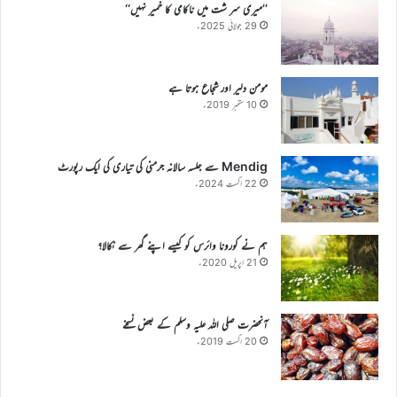
’’میری سر شت میں ناکامی کا خمیر نہیں‘‘
29 جولائی 2025ء
مومن دلیر اور شجاع ہوتا ہے
10 ستمبر 2019ء
Mendig سے جلسہ سالانہ جرمنی کی تیاری کی ایک رپورٹ
22 اگست 2024ء
ہم نے کورونا وائرس کو کیسے اپنے گھر سے نکالا؟
21 اپریل 2020ء
آنحضرت صلی اللہ علیہ وسلم کے بعض نسخے
20 اگست 2019ء