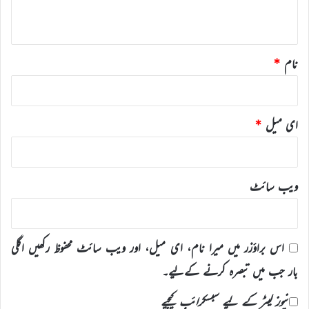
*
نام
*
ای میل
*
ویب‌ سائٹ
اس براؤزر میں میرا نام، ای میل، اور ویب سائٹ محفوظ رکھیں اگلی
بار جب میں تبصرہ کرنے کےلیے۔
نیوز لیٹر کے لیے سبسکرائب کیجیے