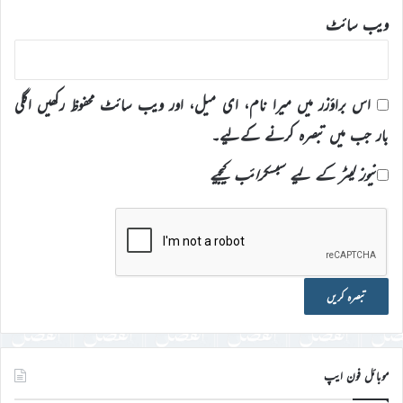
ویب‌ سائٹ
اس براؤزر میں میرا نام، ای میل، اور ویب سائٹ محفوظ رکھیں اگلی
بار جب میں تبصرہ کرنے کےلیے۔
نیوز لیٹر کے لیے سبسکرائب کیجیے
موبائل فون ایپ