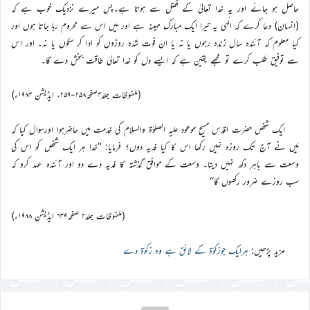
حاصل ہو جائے اور یہ خدا تعالیٰ کے فضل سے ہوتا ہے۔پس میرے نزدیک خوب ہے کہ
(انسان) دعا کرے کہ الٰہی یہ تیرا ایک مبارک مہینہ ہے اور میں اس سے محروم رہا جاتا ہوں اور
کیا معلوم کہ آئندہ سال زندہ رہوں یا نہ یا ان فوت شدہ روزوں کو ادا کر سکوں یا نہ۔ اور اس
سے توفیق طلب کرے تو مجھے یقین ہے کہ ایسے دل کو خدا تعالیٰ طاقت بخش دے گا۔
(ملفوظات جلد۴صفحہ۲۵۸-۲۵۹، ایڈیشن ۱۹۸۴ء)
ایک شخص حضرت اقدس مسیح موعود علیہ الصلوٰۃ والسلام کی خدمت میں حاضرہوا اورسوال کیا کہ
مَیں نے آج تک روزہ نہیں رکھا اس کا کیا فدیہ دوں؟ فرمایا: ’’خدا ہر ایک شخص کو اس کی
وسعت سے باہر دکھ نہیں دیتا۔ وسعت کے موافق گذشتہ کا فدیہ دے دو اور آئندہ عہد کرو کہ
سب روزے ضرور رکھوں گا‘‘
(ملفوظات جلد۲ صفحہ۶۳۹ ایڈیشن ۱۹۸۸ء)
مزید پڑھیں:
ہرایک جوزکوٰۃ کے لائق ہے وہ زکوٰۃ دے