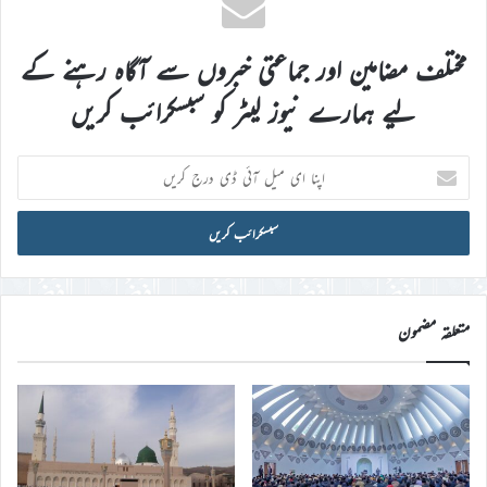
مختلف مضامین اور جماعتی خبروں سے آگاہ رہنے کے
لیے ہمارے نیوز لیٹر کو سبسکرائب کریں
اپنا
ای
میل
آئی
ڈی
درج
کریں
متعلقہ مضمون