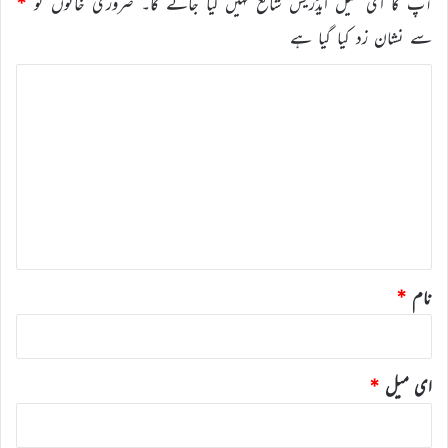
آپ کا ای میل ایڈریس شائع نہیں کیا جائے گا۔
ضروری خانوں کو
*
سے نشان زد کیا گیا ہے
ت
ب
ص
ر
ہ
*
نام
*
ای میل
*