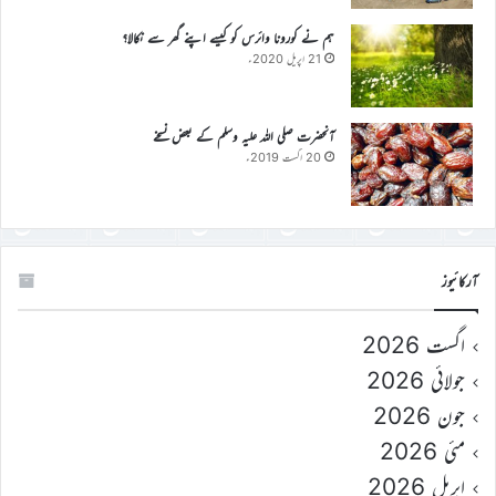
ہم نے کورونا وائرس کو کیسے اپنے گھر سے نکالا؟
21 اپریل 2020ء
آنحضرت صلی اللہ علیہ وسلم کے بعض نسخے
20 اگست 2019ء
آرکائیوز
اگست 2026
جولائی 2026
جون 2026
مئی 2026
اپریل 2026