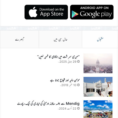
مقبول
حال ہی میں
تبصرے
’’میری سر شت میں ناکامی کا خمیر نہیں‘‘
29 جولائی 2025ء
مومن دلیر اور شجاع ہوتا ہے
10 ستمبر 2019ء
Mendig سے جلسہ سالانہ جرمنی کی تیاری کی ایک رپورٹ
22 اگست 2024ء