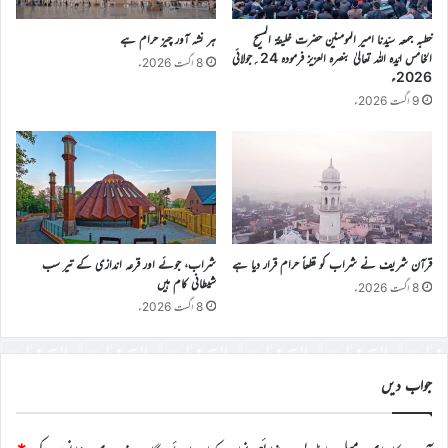
خطبہ جمعہ سیّدنا امیر المومنین حضرت خلیفۃ المسیح
ہر نشہ آور چیز حرام ہے
الخامس ایّدہ اللہ تعالیٰ بنصرہ العزیز فرمودہ 24؍جولائی
8 اگست 2026ء
2026ء
9 اگست 2026ء
قرآن شریف نے شراب کو قطعاً حرام قرار دیا ہے
شراب، جوئے اور قرعہ اندازی کے تیر سب
شیطانی کام ہیں
8 اگست 2026ء
8 اگست 2026ء
جواب دیں