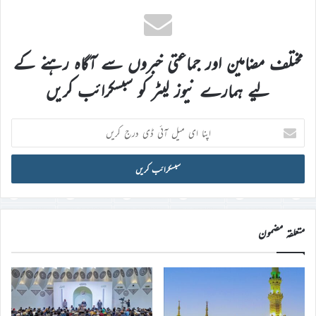
مختلف مضامین اور جماعتی خبروں سے آگاہ رہنے کے
لیے ہمارے نیوز لیٹر کو سبسکرائب کریں
اپنا
ای
میل
آئی
ڈی
درج
کریں
متعلقہ مضمون