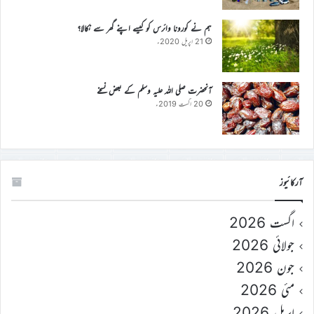
ہم نے کورونا وائرس کو کیسے اپنے گھر سے نکالا؟
21 اپریل 2020ء
آنحضرت صلی اللہ علیہ وسلم کے بعض نسخے
20 اگست 2019ء
آرکائیوز
اگست 2026
جولائی 2026
جون 2026
مئی 2026
اپریل 2026