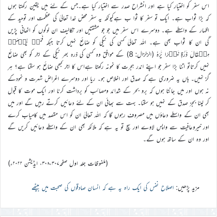
اس سفر کو اختیار کیا ہے اور انشراح صدر سے اختیار کیا ہے۔جس کے لئے میں یقین رکھتا ہوں
کہ بڑا ثواب ہے۔ ایک تو سفر کا ثوا ب ہےکیونکہ یہ سفر محض خدا تعالیٰ کی عظمت اور توحید کے
اظہار کے واسطے ہے۔ دوسرے اس سفر میں جو جو مشقتیں اور تکالیف ان لوگوں کو اٹھانی پڑیں
گی ان کا ثواب بھی ہے۔ اللہ تعالیٰ کسی کی نیکی کو ضائع نہیں کرتا جبکہ فَمَنۡ یَّعۡمَلۡ
مِثۡقَالَ ذَرَّۃٍ خَیۡرًا یَّرَہٗ (الزلزال: 8) کے موافق وہ کسی کی ذرہ بھر نیکی کے اجر کو بھی ضائع
نہیں کرتاتو اتنا بڑا سفر جو اپنے اندر ہجرت کا نمونہ رکھتا ہےاس کا اجر کبھی ضائع ہو سکتا ہے؟ ہر
گز نہیں۔ ہاں یہ ضروری ہے کہ صدق اور اخلاص ہو۔ ریا اور دوسرے اغراض شہرت و نمودکے
نہ ہوں اور میں جانتا ہوں کہ برو بحر کے شدائد ومصائب کو برداشت کرنا اور ایک موت کا قبول
کر لینا بجز صدق کے نہیں ہو سکتا۔ بہت سے بھائی ان کے لئے دعائیں کرتے رہیں گے اور میں
بھی ان کے واسطے دعاؤں میں مصروف رہوں گا کہ اللہ تعالیٰ ان کو اس مقصد میں کامیاب کرے
اور خیروعافیت سے واپس لاوے اور سچ تو یہ ہے کہ ملائکہ بھی ان کے واسطے دعائیں کریں گے
اور وہ ان کے ساتھ ہوں گے۔
(ملفوظات جلد اول صفحہ۳۰۸،۳۰۷، ایڈیشن ۲۰۲۲ء)
مزید پڑھیں:
اصلاح نفس کی ایک راہ یہ ہے کہ انسان صادقوں کی صحبت میں بیٹھے