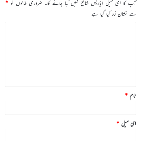
آپ کا ای میل ایڈریس شائع نہیں کیا جائے گا۔
ضروری خانوں کو
*
سے نشان زد کیا گیا ہے
ت
ب
ص
ر
ہ
*
نام
*
ای میل
*