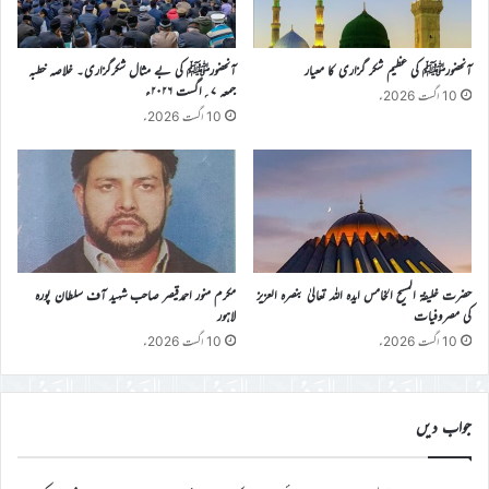
آنحضورﷺ کی عظیم شکر گزاری کا معیار
آنحضورﷺ کی بے مثال شکرگزاری۔ خلاصہ خطبہ
جمعہ ۷؍اگست ۲۰۲۶ء
10 اگست 2026ء
10 اگست 2026ء
حضرت خلیفۃ المسیح الخامس ایدہ اللہ تعالیٰ بنصرہ العزیز
مکرم منور احمدقیصر صاحب شہید آف سلطان پورہ
کی مصروفیات
لاہور
10 اگست 2026ء
10 اگست 2026ء
جواب دیں