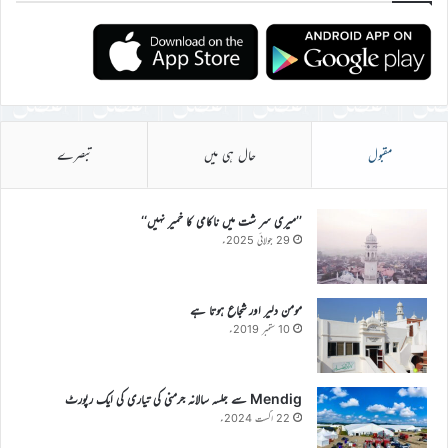
مقبول
حال ہی میں
تبصرے
’’میری سر شت میں ناکامی کا خمیر نہیں‘‘
29 جولائی 2025ء
مومن دلیر اور شجاع ہوتا ہے
10 ستمبر 2019ء
Mendig سے جلسہ سالانہ جرمنی کی تیاری کی ایک رپورٹ
22 اگست 2024ء