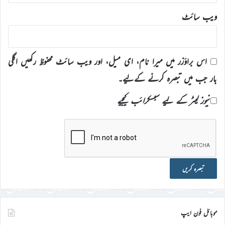
ویب‌ سائٹ
اس براؤزر میں میرا نام، ای میل، اور ویب سائٹ محفوظ رکھیں اگلی
بار جب میں تبصرہ کرنے کےلیے۔
نیوز لیٹر کے لیے سبسکرائب کیجیے
موبائل فون ایپ