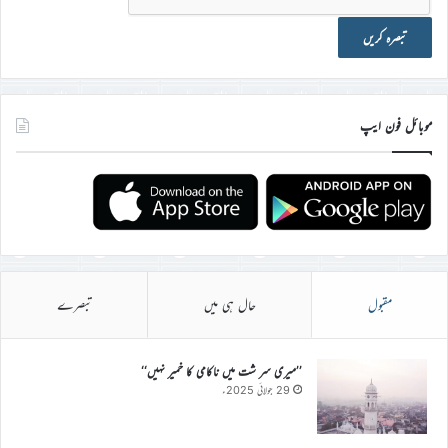
موبائل فون ایپ
مقبول
حال ہی میں
تبصرے
’’میری سر شت میں ناکامی کا خمیر نہیں‘‘
29 جولائی 2025ء