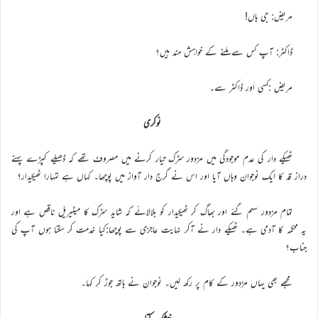
مریض: جی ہاں!
ڈاکٹر: آپ کس سے ملنے کے خواہش مند ہیں؟
مریض :کسی اَور ڈاکٹر سے۔
نوکری
ٹھیکے دار کی عدم موجودگی میں مزدور سڑک تیار کرنے میں مصروف تھے کہ ڈھیلے کپڑے پہنے
دراز قد کا ایک نوجوان وہاں آیا اور اس نے گرج دار آواز میں پوچھا۔ کہاں ہے تمہارا ٹھیکیدار؟
تمام مزدور سہم گئے اور بھاگ کر ٹھیکیدار کو بلالائے کہ شاید سڑک کا میٹیریل ناقص ہے اور
یہ محکمہ کا آدمی ہے۔ ٹھیکے دار نے آکر نہایت عاجزی سے پوچھا:کیا خدمت کر سکتا ہوں آپ کی
جناب؟
مجھے بھی یہاں مزدور کے کام پر رکھ لیں۔ نوجوان نے ہاتھ جوڑ کر کہا۔
خشک کتاب