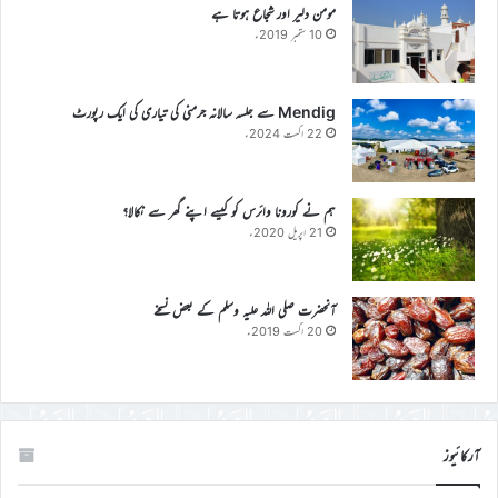
مومن دلیر اور شجاع ہوتا ہے
10 ستمبر 2019ء
Mendig سے جلسہ سالانہ جرمنی کی تیاری کی ایک رپورٹ
22 اگست 2024ء
ہم نے کورونا وائرس کو کیسے اپنے گھر سے نکالا؟
21 اپریل 2020ء
آنحضرت صلی اللہ علیہ وسلم کے بعض نسخے
20 اگست 2019ء
آرکائیوز