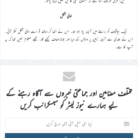
شکیل: فرق صرف اتنا ہے کہ آسمانی بجلی کا بل نہیں دینا پڑتا۔
اپنی شکل
ایک بیوقوف کو راستے میں آئینہ پڑا ہوا ملا۔ اس نے اٹھا کر دیکھا تو اسے اپنی شکل نظر آئی۔
اس نے جلدی سے آئینہ زمین پر واپس رکھ دیا اور بولا:معاف کیجیے گا۔ مجھے معلوم نہیں تھا کہ یہ
آپ کا ہے۔
مختلف مضامین اور جماعتی خبروں سے آگاہ رہنے کے
لیے ہمارے نیوز لیٹر کو سبسکرائب کریں
اپنا
ای
میل