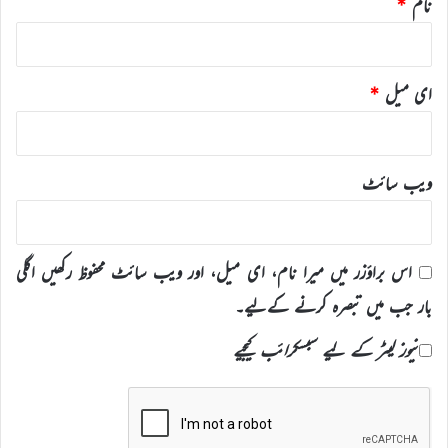
نام
*
ای میل
*
ویب‌ سائٹ
اس براؤزر میں میرا نام، ای میل، اور ویب سائٹ محفوظ رکھیں اگلی
بار جب میں تبصرہ کرنے کےلیے۔
نیوز لیٹر کے لیے سبسکرائب کیجیے