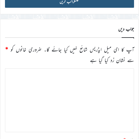
آئی
ڈی
درج
کریں
جواب دیں
آپ کا ای میل ایڈریس شائع نہیں کیا جائے گا۔
ضروری خانوں کو
*
سے نشان زد کیا گیا ہے
ت
ب
ص
ر
ہ
*