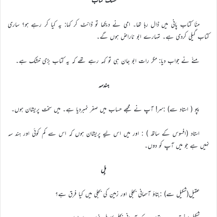
منّا کتاب پانی میں ڈال رہا تھا۔ امی نے دیکھا تو ڈانٹ کر کہا: یہ کیا کر رہے ہو؟ ساری
کتاب گیلی کردی ہے۔ تمہارے ابو ناراض ہوں گے۔
منّے نے جواب دیا: مگر رات ابو جان ہی تو کہہ رہے تھے کہ یہ کتاب بڑی خشک ہے۔
هندسہ
پپو ( استاد سے) :سر! آپ نے مجھے حساب میں صفر نمبردیا ہے۔ میں سخت پریشان ہوں۔
استاد (افسوس کے ساتھ ) : اور میں اس لیے پریشان ہوں کہ اس سے کم کوئی اور ہند سہ
نہیں ہے جو میں آپ کو دوں۔
بِل
عقیل(شکیل سے) :بتاؤ آسمانی بجلی اور زمین کی بجلی میں کیا فرق ہے؟