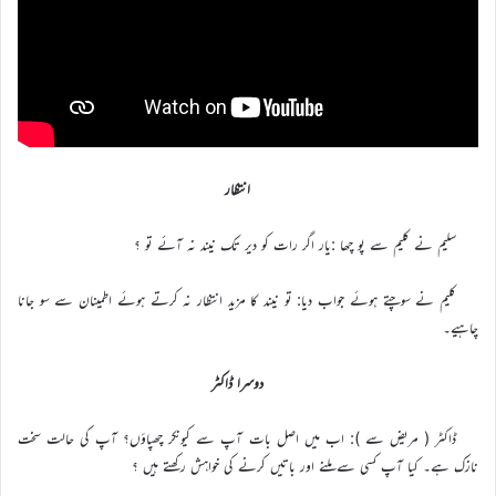
انتظار
سلیم نے کلیم سے پو چھا :یار اگر رات کو دیر تک نیند نہ آئے تو ؟
کلیم نے سوچتے ہوئے جواب دیا: تو نیند کا مزید انتظار نہ کرتے ہوئے اطمینان سے سو جانا
چاہیے۔
دوسرا ڈاکٹر
ڈاکٹر ( مریض سے ): اب میں اصل بات آپ سے کیونکر چھپاؤں؟ آپ کی حالت سخت
نازک ہے۔ کیا آپ کسی سے ملنے اور باتیں کرنے کی خواہش رکھتے ہیں ؟