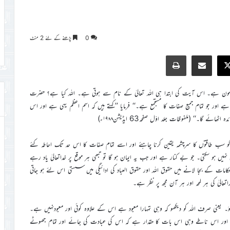
0
پڑھنے کے لئے 2 منٹ
Print
Share via Email
Faceb
X
ضمون ہے۔ اس آیت کی ابتدا ہی اللہ تعالیٰ کے نام سے ہوتی ہے۔ اللہ کیا ہے؟ حضرت
 اسم ہے اور جو تمام جمیع صفات کا مستجمع ہے۔‘‘ فرمایا ’’کہتے ہیں کہ اسم اعظم یہی ہے اور اس
گا۔‘‘ (ملفوظات جلد اوّل صفحہ63 ایڈیشن۱۹۸۸ء)
کو سب طاقتوں کا سرچشمہ یقین کرنا چاہئے اور اسے تمام صفات کا اس حد تک احاطہ کئے
ہیں ہو سکتی۔ جو بے کنار ہے اور جب یہ ایمان ہو گا تو تبھی ہر موقع پر خداتعالیٰ یاد رہے
حکامات کے بجا لانے میں حقوق اللہ اور حقوق العباد کی ادائیگی میں سستی اس لئے ہو جاتی
عالیٰ کی ہر لمحہ اور ہر آن مجھ پر نظر ہے۔
اَّ ہُوَ۔ یعنی صرف اللہ کو دیکھو کہ وہی تمہارا معبود ہے اس کے علاوہ کوئی اور معبودنہیں ہے۔
لک ہے اور اس ناطے وہی اس بات کا حقدار ہے کہ اس کی عبادت کی جائے اور تمام جھوٹے