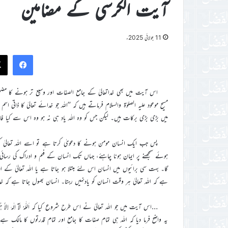
آیت الکرسی کے مضامین
11 جولائی 2025ء
ook
اس آیت میں بھی خداتعالیٰ کے جامع الصفات اور وسیع تر ہونے کا م
مسیح موعود علیہ الصلوٰۃ والسلام فرماتے ہیں کہ ’’اللہ جو خدائے تعالیٰ کا ذاتی
میں بڑی بڑی برکات ہیں۔ لیکن جس کو وہ اللہ یاد ہی نہ ہو وہ اس سے کیا فائدہ اٹھائے 
پس جب ایک انسان مومن ہونے کا دعویٰ کرتا ہے تو اسے اللہ تعالیٰ 
ہوئے سمجھنے پر ایمان ہونا چاہئے، جہاں تک انسان کے فہم و ادراک کی رسائی ن
گا۔ بہت سی برائیوں میں انسان اس لئے مبتلا ہو جاتا ہے یا اللہ تعالیٰ کے ا
ہے کہ اللہ تعالیٰ ہر وقت انسان کو یادنہیں رہتا۔ انسان بھول جاتا ہے کہ خدات
…اس آیت میں جو اللہ تعالیٰ نے اس طرح شروع کیا کہ اَللّٰہُ لَآ اِلٰـہَ إِل
یہ واضح فرما دیا کہ اللہ ہی تمام صفات کا جامع اور تمام قدرتوں کا ما