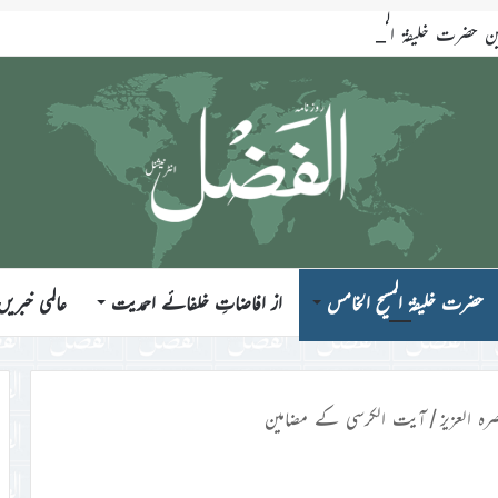
ضرت خلیفۃ المسیح الخامس ایّدہ اللہ تعالیٰ بنصرہ العزیز فرمودہ 17؍جولائی 2026ء
حضرت خلیفۃ المسیح الخامس
از افاضاتِ خلفائے احمدیت
عالمی خبریں
رہ العزیز
/
آیت الکرسی کے مضامین