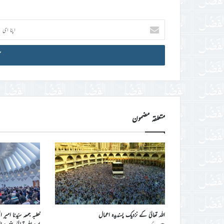
اپنا
ای
میل
آئی
ڈی
درج
کریں
متعلقہ مضمون
اللہ تعالیٰ کے نزدیک پسندیدہ اعمال
خطبہ جمعہ سیّدنا امیر 
ایّدہ اللہ تعالیٰ بنصرہ العزیز فرمو