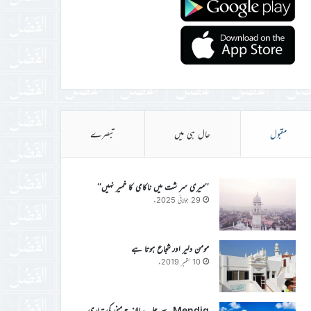
مقبول
حال ہی میں
تبصرے
’’میری سر شت میں ناکامی کا خمیر نہیں‘‘
29 جولائی 2025ء
مومن دلیر اور شجاع ہوتا ہے
10 ستمبر 2019ء
Mendig سے جلسہ سالانہ جرمنی کی تیاری