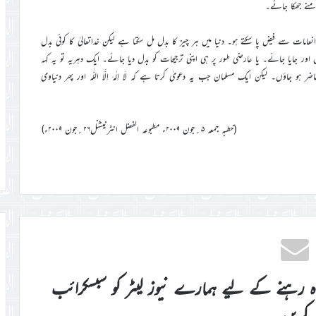
نے جھکا جائے۔
امات سے فیض پا سکتے ہو۔ دنیا میں ہر چیز کا بدل مل سکتا ہے لیکن خداتعالیٰ کا کوئی بدل
ر جایا جائے۔ یا عارضی طور پر ہی اپنی ترجیحات کو بدل دیا جائے۔ ایک دہریہ تو یہ کہہ
ہو جاؤں۔ لیکن ایک مسلمان جب یہ دعویٰ کرتا ہے کہ لَا اِلٰہَ اِلَّا اللّٰہ اور پھر دنیاوی
(خطبہ جمعہ ۵؍جون ۲۰۰۹ء مطبوعہ الفضل انٹرنیشنل۲۶؍جون ۲۰۰۹ء)
اہ رہنے کے لیے ہمارے نیوز لیٹر کو سبسکرائب
کریں