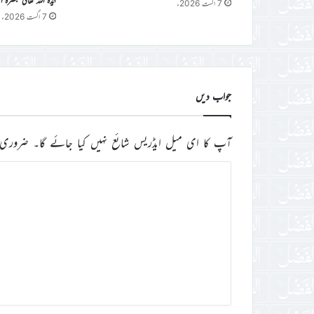
7 اگست 2026ء
7 اگست 2026ء
جواب دیں
آپ کا ای میل ایڈریس شائع نہیں کیا جائے گا۔
ضروری 
ت
ب
ص
ر
ہ
*