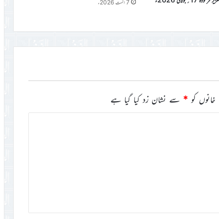
7 اگست 2026ء
خانوں کو
*
سے نشان زد کیا گیا ہے