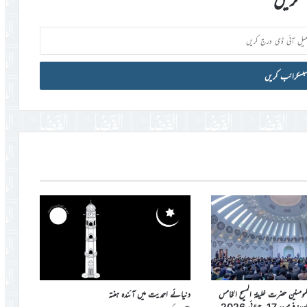
المومنین حضرت خلیفۃ المسیح الخامس
دنیائے احمدیت میں آئندہ ہفتہ
دہ 17؍جولائی 2026ء