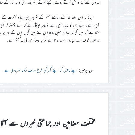
خداؤں سے کنارہ کشی کرتے ہوئے، بچتے ہوئے، صرف اسی واحد خدا کے سام
فرمایا کہ اس واحد خدا کے سامنے جھکو گے تو پھر ہی دنیا و آخرت کے انع
نہیں ہے۔ جب اس کا بدل نہیں ہے تو پھر بیوقوفی ہے کہ اسے چھوڑ کر کہیں او
سکتا ہے کہ مَیں کیونکہ خدا کو نہیں مانتا اس لئے مَیں کیوں اس کے در پر حاضر 
ذریعوں کو خدا سے زیادہ اہمیت دیتا ہے تو یہ یقیناً اس کی بدقسمتی ہے۔
مزید پڑھیں:
اپنے ماحول کو اپنے گھر کی طرح صاف رکھنا ضروری ہے
مختلف مضامین اور جماعتی خبروں سے آگ