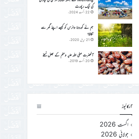
کی ایک رپورٹ
22 اگست 2024ء
ہم نے کورونا وائرس کو کیسے اپنے گھر سے
نکالا؟
21 اپریل 2020ء
آنحضرت صلی اللہ علیہ وسلم کے بعض نسخے
20 اگست 2019ء
آرکائیوز
اگست 2026
جولائی 2026