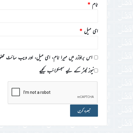
نام
*
ای میل
*
اس براؤزر میں میرا نام، ای میل، اور ویب سائٹ محف
نیوز لیٹر کے لیے سبسکرائب کیجیے