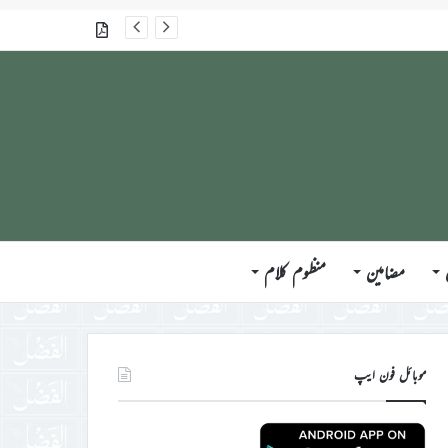
گذشتہ شمارے
مضامین
منظوم کلام
موبائل فون ایپ