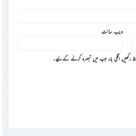
ویب‌ سائٹ
وظ رکھیں اگلی بار جب میں تبصرہ کرنے کےلیے۔