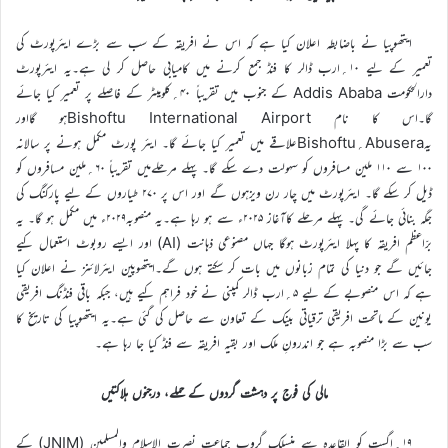
ایتھوپیا نے باضابطہ اعلان کیا ہے کہ اس نے افریقہ کے سب سے بڑے ایئرپورٹ کی
تعمیر کے لیے ۱۰؍ارب ڈالر کا فنڈ جمع کرنے میں کامیابی حاصل کر لی ہے۔یہ ایئرپورٹ
دارالحکومت Addis Ababa کے جنوب میں تقریباً ۴۰؍کلومیٹر کے فاصلے پر تعمیر کیا جائے
گا۔اس کا نام Bishoftu International Airportہو گااور
یہAbusera؍Bishoftuعلاقے میں تعمیر کیا جائے گا۔ ایئر پورٹ مکمل ہونے پر سالانہ
۱۰۰ سے ۱۱۰ ملین مسافروں کو سہولت دے سکے گا۔ پہلے مرحلےمیں تقریباً ۶۰؍ملین مسافروں کو
ڈیل کر سکے گا۔ ایئرپورٹ میں چار رن ویزہوں گے اور اس پر ۲۷۰ طیاروں کے لیے پارکنگ کی
جگہ بنائی جائے گی۔ پہلے مرحلے کاآغاز ۲۰۲۵ء سے ہو رہا ہے۔یہ منصوبہ۲۰۲۹ء میں مکمل ہو گا۔ یہ
برّاعظم افریقہ کا پہلا ایئرپورٹ ہوگا جہاں مصنوعی ذہانت (AI) اور ایسے روبوٹ استعمال کیے
جائیں گے جو دنیا کی تمام زبانوں میں بات کر سکتے ہوں گے۔ایتھوپین ایئرلائنز نے اعلان کیا
ہے کہ اس منصوبے کے لیے ۵؍ارب ڈالر کمپنی نے خود فراہم کیے ہیں، جبکہ باقی فنڈنگ افریقی
یونین کے ماتحت افریقی ترقیاتی بینک کے تعاون سے حاصل کی گئی ہے۔یہ ایتھوپیا کی تاریخ کا
سب سے بڑا منصوبہ ہے جو اندرونِ ملک اور بقیہ افریقہ سے فنڈ کیا جا رہا ہے۔
مالی کی فوج پر دہشت گردوں کے حملے، درجنوں ہلاکتیں
۱۹؍اگست کو القاعدہ سے منسلک گروپ جماعت نصرت الاسلام والمسلمین (JNIM) کے