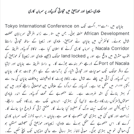
ملاوی،زیمبیا اور موزمبیق میں تجارتی کوریڈور پر سرمایہ کاری
جاپان میں ۲۰سے۲۲؍اگست تک Tokyo International Conference on
African Development منعقد ہوئی۔ جس میں ۵۰؍سے زائد افریقی سربراہان مملکت
شامل ہوئے۔ کانفرنس میں جاپان نے موزمبیق، ملاوی اور زیمبیا کے ساتھ تجارتی راستے
Nacala Corridor پر سرمایہ کاری کرنے کا اعلان کیا ہے۔ ناکالا کوریڈور افریقہ کے
جنوب مشرق میں واقع ہے اور یہ land locked ممالک (جیسے ملاوی اور زیمبیا) کو موزمبیق کی
Port of Nacalaکے ذریعے بحر ہندسے جوڑے گا۔ یہ راستہ افریقہ سے جاپان اور ایشیا
کے دیگر ممالک تک معدنیات اور تجارتی اشیاء کی برآمدات کے لیے اہم ثابت ہو گا۔ جاپان
اس کوریڈور کی ترقی میں پہلے سے شامل ہے۔ناکالا پورٹ کا ڈویلپمنٹ پروجیکٹ جاپان کی مدد سے
اکتوبر ۲۰۲۳ء میں مکمل ہوا ہے۔ کوریڈور کے اردگرد کے علاقوں میں مواصلاتی رابطے کمزور ہیں جن
کو بہتر بنانے کی اشد ضرورت ہے۔ نئے منصوبے کے تحت کوریڈور کے اندر بنیادی
سہولتوں(سڑکوں،بندرگاہ،ریلوے لائن) کی بہتری، اندرون ملک سے بندرگاہ تک رابطے،
ٹرانسپورٹیشن اور لوجسٹک نیٹ ورک کو مضبوط کیا جائے گا۔ صنعتی ترقی کو فروغ دیا جائے گا۔
زراعت اور کان کنی میں بہتری بھی منصوبے کا حصہ ہے۔جاپان ۷؍ارب ڈالرز تک سرمایہ کاری
کرے گا۔ اس منصوبے کے مکمل ہونے سے ملاوی، زیمبیااور موزمبیق کی معیشت مستفید ہو
گی،معاشی نمو میں بہتری ہوگی۔ معدنی ذخائر بہتر رسائی سے عالمی منڈیوں تک پہنچ سکیں گے۔