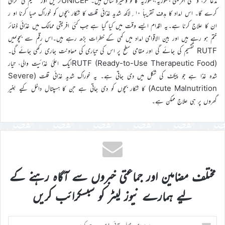
مڈغاسکر، وسطی افریقی جمہوریہ،جمہوریہ کانگو وغیرہ شامل ہیں۔ UNICEFترسیل اور تقسیم کی نگرانی
کرے گا۔ اس امداد کا ہدف تقریباً ۱۰؍لاکھ شدید غذائی قلت کا شکار بچوں کو خوراک مہیا کرنا او ر
ان کا علاج کرنا ہے۔یہ اقدام ایسے وقت میں کیا گیا ہے جب کئی افریقی ممالک میں غذائی ذخائر
ختم ہو رہے ہیں اور بین الاقوامی امداد میں کمی کے خطرات بڑھ رہے ہیں۔اس رقم سے بچوںمیں
RUTF تقسیم کی جائے گی اور مقامی سطح پر اس کی تیاری کی معاونت جاری رکھی جائے گی۔
RUTF (Ready-to-Use Therapeutic Food)ایک اعلیٰ غذائیت والی، تیار
شدہ غذا ہے جو پیکٹ کی شکل میں دی جاتی ہے۔ یہ خوراک شدید غذائی قلت (Severe
Acute Malnutrition) کا شکار بچوں کو دی جاتی ہے جن کا ہسپتال داخل کیے بغیر
گھروں پر ہی علاج ممکن ہے۔
مختلف مضامین اور جماعتی خبروں سے آگاہ رہنے کے
لیے ہمارے نیوز لیٹر کو سبسکرائب کریں
اپنا