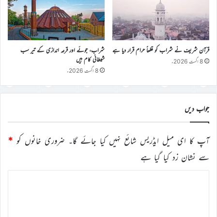
قرآن شریف نے شراب کو قطعاً حرام قرار دیا ہے
شراب، جوئے اور قرعہ اندازی کے تیر سب
شیطانی کام ہیں
8 اگست 2026ء
8 اگست 2026ء
جواب دیں
آپ کا ای میل ایڈریس شائع نہیں کیا جائے گا۔
ضروری خانوں کو
*
سے نشان زد کیا گیا ہے
ت
ب
ص