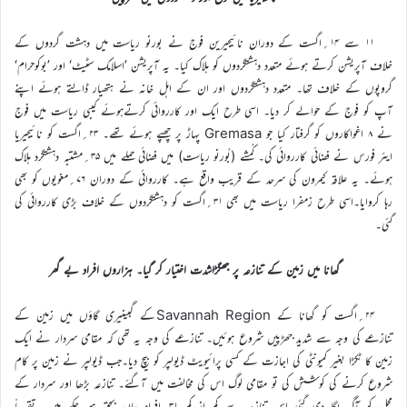
۱۱ سے ۱۴؍اگست کے دوران نائیجیرین فوج نے بورنو ریاست میں دہشت گردوں کے
خلاف آپریشن کرتے ہوئے متعدد دہشتگردوں کو ہلاک کیا۔ یہ آپریشن ’اسلامک سٹیٹ‘ اور ’بوکوحرام‘
گروپوں کے خلاف تھا۔ متعدد دہشتگردوں اور ان کے اہل خانہ نے ہتھیار ڈالتے ہوئے اپنے
آپ کو فوج کے حوالے کر دیا۔ اسی طرح ایک اور کارروائی کرتےہوئے کیبی ریاست میں فوج
نے ۸ اغواکاروں کو گرفتار کیا جو Gremasa پہاڑ پر چھپے ہوئے تھے۔ ۲۳؍اگست کو نائیجیریا
ایئر فورس نے فضائی کارروائی کی۔ کُمشے (بُورنو ریاست) میں فضائی حملے میں ۳۵؍مشتبہ دہشتگرد ہلاک
ہوئے۔ یہ علاقہ کیمرون کی سرحد کے قریب واقع ہے۔ کارروائی کے دوران ۷۶؍مغویوں کو بھی
رہا کروایا۔اسی طرح زمفرا ریاست میں بھی ۳۱؍اگست کو دہشتگردوں کے خلاف بڑی کارروائی کی
گئی۔
گھانا میں زمین کے تنازعہ پر جھگڑاشدت اختیار کر گیا۔ ہزاروں افراد بے گھر
۲۴؍اگست کو گھانا کے Savannah Regionکے گبینیری گاؤں میں زمین کے
تنازعے کی وجہ سے شدید جھڑپیں شروع ہوئیں۔ تنازعے کی وجہ یہ تھی کہ مقامی سردار نے ایک
زمین کا ٹکڑا بغیر کمیونٹی کی اجازت کے کسی پرائیویٹ ڈیولپر کو بیچ دیا۔جب ڈیولپر نے زمین پر کام
شروع کرنے کی کوشش کی تو مقامی لوگ اس کی مخالفت میں آگئے۔ تنازعہ بڑھا اور سردار کے
محل کو آگ لگا دی گئی۔اس تنازعہ سے کم از کم ۳۱؍افراد جاں بحق ہو چکے ہیں۔ تقریباً