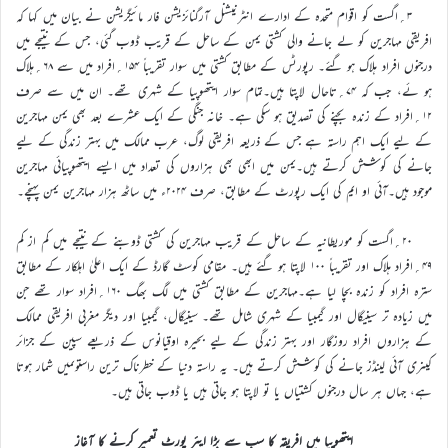
۳؍اگست کو اقوام متحدہ کے ادارے انٹرنیشنل آرگنائزیشن فار مائیگریشن نے بیان میں کہا کہ
افریقی مہاجرین کو لے جانے والی کشتی یمن کے ساحل کے قریب ڈوب گئی، جس کے نتیجے میں
درجنوں افراد ہلاک ہو گئے۔ رپورٹس کے مطابق کشتی میں سوار تقریباً ۱۵۴؍افراد میں سے ۶۸؍ہلاک
ہو ئے، جب کہ ۷۴؍تاحال لاپتا ہیں۔تمام سوار ایتھوپیا کے شہری تھے۔ ان میں سے صرف
۱۲؍افراد کے زندہ بچنے کی تصدیق ہو سکی ہے۔ خانہ جنگی کے ایک عشرے بعد بھی یمن مہاجرین
کے لیے ایک اہم راستہ ہے جس کے ذریعہ افریقی لوگ، عرب ممالک میں بہتر زندگی کے لیے
جانے کی کوشش کرتے ہیں۔یمن میں ابھی بھی ہزاروں کی تعداد میں ایسے ایتھوپیائی مہاجرین
موجود ہیں۔آئی او ایم کی ایک رپورٹ کے مطابق، صرف ۲۰۲۴ء میں ساٹھ ہزار مہاجرین یمن پہنچے۔
۲۰؍اگست کو موریطانیہ کے ساحل کے قریب مہاجرین کی کشتی ڈوبنے کے نتیجے میں کم از کم
۴۹؍افراد ہلاک اور تقریباً ۱۰۰ لاپتا ہو گئے ہیں۔ مقامی کوسٹ گارڈ کے ایک اعلیٰ اہلکار کے مطابق
سترہ افراد کو زندہ بچا لیا ہے۔مہاجرین کے مطابق کشتی میں لگ بھگ ۱۶۰؍افراد سوار تھے جن
میں زیادہ تر سینیگال اور گیمبیا کے شہری شامل تھے۔ سینیگال، گیمبیا اور دیگر مغربی افریقی ممالک
کے ہزاروں افراد روزگار اور بہتر زندگی کے لیے بحیرہ اوقیانوس کے ذریعے سپین کے جزائر
کینری آئی لینڈز جانے کی کوشش کرتے ہیں۔ یہ راستہ دنیا کے خطرناک ترین راستوںمیں شمار ہوتا
ہے، جہاں ہر سال درجنوں کشتیاں یا تو لاپتا ہو جاتی ہیں یا ڈوب جاتی ہیں۔
ایتھوپیا میں افریقہ کا سب سے بڑا ایئر پورٹ تعمیر کرنے کا آغاز