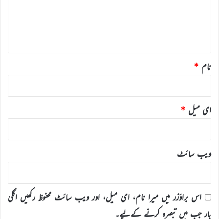
ر
ہ
*
نام
*
ای میل
*
ویب‌ سائٹ
اس براؤزر میں میرا نام، ای میل، اور ویب سائٹ محفوظ رکھیں اگلی
بار جب میں تبصرہ کرنے کےلیے۔