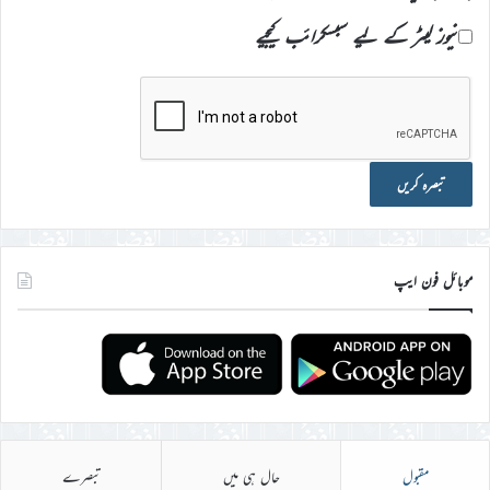
نیوز لیٹر کے لیے سبسکرائب کیجیے
موبائل فون ایپ
مقبول
حال ہی میں
تبصرے