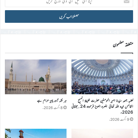
ای
میل
آئی
ڈی
درج
کریں
متعلقہ مضمون
خطبہ جمعہ سیّدنا امیر المومنین حضرت خلیفۃ المسیح
ہر نشہ آور چیز حرام ہے
الخامس ایّدہ اللہ تعالیٰ بنصرہ العزیز فرمودہ 24؍جولائی
8 اگست 2026ء
2026ء
9 اگست 2026ء