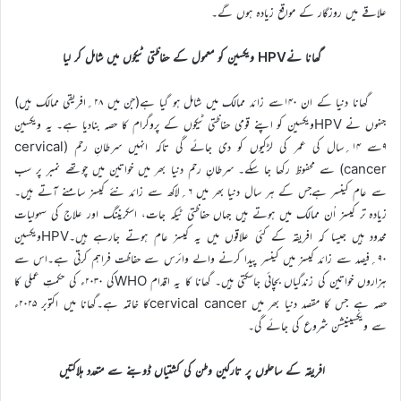
علاقے میں روزگار کے مواقع زیادہ ہوں گے۔
گھانا نےHPV ویکسین کو معمول کے حفاظتی ٹیکوں میں شامل کر لیا
گھانا دنیا کے ان ۱۴۰سے زائد ممالک میں شامل ہو گیا ہے(جن میں ۲۸؍افریقی ممالک ہیں)
جنہوں نے HPVویکسین کو اپنے قومی حفاظتی ٹیکوں کے پروگرام کا حصہ بنادیا ہے۔ یہ ویکسین
۹سے ۱۴؍سال کی عمر کی لڑکیوں کو دی جائے گی تاکہ انہیں سرطانِ رحم (cervical
cancer) سے محفوظ رکھا جا سکے۔ سرطانِ رحم دنیا بھر میں خواتین میں چوتھے نمبر پر سب
سے عام کینسر ہےجس کے ہر سال دنیا بھر میں ۶؍لاکھ سے زائد نئے کیسز سامنے آتے ہیں۔
زیادہ تر کیسز اُن ممالک میں ہوتے ہیں جہاں حفاظتی ٹیکہ جات، اسکریننگ اور علاج کی سہولیات
محدود ہیں جیسا کہ افریقہ کے کئی علاقوں میں یہ کیسز عام ہوتے جارہے ہیں۔HPVویکسین
۹۰؍فیصد سے زائد کیسز میں کینسر پیدا کرنے والے وائرس سے حفاظت فراہم کرتی ہے۔اس سے
ہزاروں خواتین کی زندگیاں بچائی جاسکتی ہیں۔ گھانا کا یہ اقدام WHOکی ۲۰۳۰ء کی حکمتِ عملی کا
حصہ ہے جس کا مقصد دنیا بھر میں cervical cancerکا خاتمہ ہے۔گھانا میں اکتوبر ۲۰۲۵ء
سے ویکسینیشن شروع کی جائے گی۔
افریقہ کے ساحلوں پر تارکین وطن کی کشتیاں ڈوبنے سے متعدد ہلاکتیں