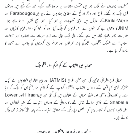
عسکریت پسندوں نے ملک بھر میں مختلف مقامات پر مربوط حملے کیے، جن کے نتیجے میں درجنوں
فوجی ہلاک ہو گئے۔ فوج اور دیگر ذرائع کے مطابق جہادیوں نے مالی میںFarabougou اور
Biriki-Weréکے علاقوں میں فوجی تنصیبات پر حملہ کیا۔ حملہ صبح تقریباً ۵:۲۰ بجے ہوا۔
JNIMکا دعویٰ ہے کہ انہوں نے ۲۱؍فوجیوں کو ہلاک کیا، دو کو اغوا کیا، ۱۵؍فوجی گاڑیاں اور
۵۰؍سے زائد ہتھیار قبضے میں لیے گئے۔ مالی ایک دہائی سے زائد عرصے سے القاعدہ اور ’’دولت
اسلامیہ‘‘ سے منسلک جنگجوؤں، علیحدگی پسند تحریکوں اور جرائم پیشہ گروہوں کی جانب سے تشدد کا
سامنا کر رہا ہے۔
صومالیہ میں الشباب کے کم ازکم ۷۰؍جنگجو ہلاک
صومالی فوج،افریقی یونین کی امن مشن افواج (ATMIS) اور بین الاقوامی اتحادیوں نے ایک
مشترکہ فوجی آپریشن کے دوران الشباب دہشتگرد گروپ کے کم ازکم ۷۰؍جنگجوؤں کو ہلاک کر دیا
ہے۔یہ کارروائی وسطی اور جنوبی صومالیہ کے علاقوں میں کی گئی جن میںHiiraanاور Lower
Shabelle کے نواحی علاقے شامل تھے۔کارروائی کے دوران الشباب کے خفیہ ٹھکانوں اور
اسلحہ ذخیرہ گاہوں کو نشانہ بنایا گیا۔بعض رپورٹس کے مطابق الشباب کے چند اعلیٰ کمانڈرز بھی ہلاک
ہوئے ہیں۔
نائیجیریا میں فوج اور دہشتگردوں میں جھڑپیں