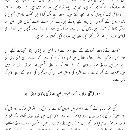
۵۰؍ہزارلوگ بے گھر ہو گئے ہیں، جن میں زیادہ تر خواتین اور بچے شامل ہیں۔ ۱۳؍ہزار سے زائد
افراد ساحلی ملک آئیوری کوسٹ چلے گئے ہیں۔ بہت سے لوگ گھانا میں مختلف عارضی کیمپوں یا
رشتہ داروں کے گھروں میں پناہ لیے ہوئے ہیں۔بے گھر ہونے والے کسان اپنی زمین اور
مویشی چھوڑ کر آئے ہیں، جس کی وجہ سے خوراک کی قلت کا خدشہ ہے۔کیمپوں میں خوراک کی
فراہمی محدود ہے اور لوگ اکثر ایک دن میں صرف ایک کھانا کھاتے ہیں۔
حکومت نےحالات سنبھالنے کے لیے ۷۰۰ سے زائد فوجی اور پولیس اہلکار تعینات کیے ہیں
تاکہ امن قائم کیا جاسکے۔ متاثرہ علاقوں میں کرفیو نافذ کر دیا گیا ہے۔ایک سات رکنی کمیٹی بنائی گئی
ہے جس میں روایتی سردار، امن کے لیے کام کرنے والی تنظیمیں اور حکومتی نمائندے شامل
ہیں۔حکومت بے گھر ہونے والے افراد کی واپسی اور ان کی زندگیوں کی بحالی کے لیے کام کر
رہی ہے۔
۱۲؍فریقی ممالک کے لیے۹۳؍ملین ڈالرز کی ہنگامی غذائی امداد
امریکی محکمہ خارجہ نے اگست ۲۰۲۵ء میں اعلان کیا ہے کہ امریکہ۱۲؍افریقی ممالک اور ہیٹی کو
۹۳؍ملین ڈالر کی ہنگامی غذائی امداد فراہم کر رہا ہے تاکہ بچوں میں شدید غذائی قلت کے خلاف
فوری اور مؤثر اقدام کیا جا سکے۔ ان ممالک میں مالی، نائیجر، نائجیریا، ایتھوپیا،سوڈان، جنوبی سوڈان،