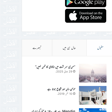
مقبول
حال ہی میں
تبصرے
’’میری سر شت میں ناکامی کا خمیر نہیں‘‘
29 جولائی 2025ء
مومن دلیر اور شجاع ہوتا ہے
10 ستمبر 2019ء
Mendig سے جلسہ سالانہ جرمنی کی تیاری