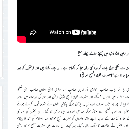
ین انڈونیشیا میں پہنچنے والے پہلے مبلغ
کلی ہوئی بات کو خدا کئی دفعہ سچا کر دکھاتا ہے۔ یہ پہلے کہتے ہیں اور فرشتوں کو بعد
ا جاتا ہے‘‘(حضرت خلیفۃ المسیح الرابعؒ)
مولوی ابو بکر ایوب صاحب، مولوی نور الدین صاحب اور مولوی زینی دحلان صاحب دینی تعلیم
حاصل کرنے ہندوستان آئے۔ لکھنؤ اور لاہور میں کوشش کے بعد بالآخر اگست ۱۹۲۳ء میں قادیان آگئے اور حضرت خلیفۃ المسیح الثانی رضی اللہ عنہ کی خدمت میں حاضر
دہ فرمایا کہ چھ ماہ تک صرف اردو زبان پڑھنی ہوگی۔چنانچہ انہوں نے شرط قبول کرتے ہوئے
حول اور احمدیہ تعلیم سے متاثر ہوکر جلد ہی احمدیت میں داخل ہوگئے۔ ان تینوں کی مساعی
خط و کتابت کے ذریعہ اپنے رشتہ داروں کو حضرت مسیح موعود علیہ السلام کی آمد کا پیغام
اور بعض نے مخالفت کا رنگ اختیار کیا۔ بہر کیف ان حالات میں حضرت مصلح موعود رضی