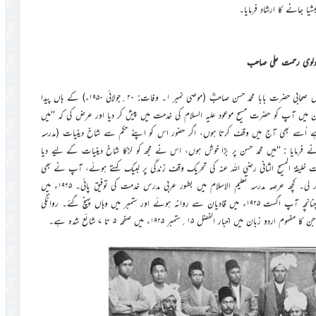
ا جانے کا ارشاد فرمایا۔
لوی رحمت علی صاحب
حضرت مولوی رحمت علی صاحبؓ ۱۸۹۳ء میں اوجلہ ضلع گورداسپور کے مخلص صحابی حضرت بابا محمد حسن صاحبؓ (موصی نمبر ۱۔ وفات: ۲۰؍جولائی ۱۹۵۰ء) کے ہاں پیدا
ں آپ کو حضرت مسیح موعود علیہ السلام کی خدمت میں پیش کر دیا اور عرض کی کہ ’’میں
ہے اُسے بھی آج میں وقف کرتا ہوں، اگر حضور اس کو اپنے حکم سے شاخ دینیات (مدرسہ
 فرمایا : ’’میں محمد حسن پر بڑا خوش ہوں، اس نے مجھ کو لڑکا شاخ دینیات کے لیے دیا
ستمبر ۱۹۵۰ء صفحہ ۵) حصول تعلیم کے بعد ۱۹۱۷ء میں حضرت خلیفۃ المسیح الثانی رضی اللہ عنہ کی تحریک وقف زندگی پر لبیک کہتے ہوئے، آپ نے بھی
اپنا نام حضور کی خدمت میں پیش کر دیا اور ۱۹۲۱ء میں مبلغین کلاس پاس کر لی۔ کچھ عرصہ مدرسہ تعلیم الاسلام میں بطور عربی مدرس خدمت کی توفیق پائی۔ ۱۹۲۵ء میں
حضرت مصلح موعود رضی اللہ عنہ نے آپ کو انڈونیشیا جانے کا ارشاد فرمایا۔چنانچہ آپ اگست ۱۹۲۵ء میں قادیان سے روانہ ہوئے اور ستمبر میں وہاں پہنچ گئے۔ روانگی
ار الفضل ۱۵؍ستمبر ۱۹۲۵ء میں صفحہ ۵ تا ۷ شائع شدہ ہے۔