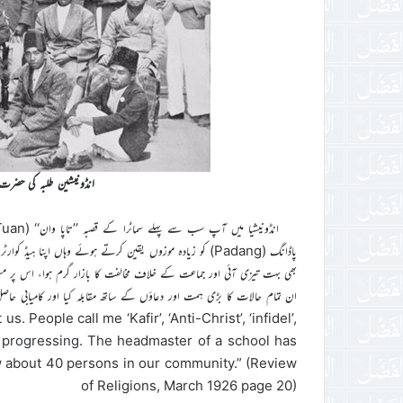
انڈونیشین طلبہ کی حضرت 
پاڈانگ (Padang) کو زیادہ موزوں یقین کرتے ہوئے وہاں اپنا 
بھی بہت تیزی آئی اور جماعت کے خلاف مخالفت کا بازار گرم ہوا، اس پر مستزاد
 People call me ‘Kafir’, ‘Anti-Christ’, ‘infidel’,
is progressing. The headmaster of a school has
w about 40 persons in our community.” (Review
of Religions, March 1926 page 20)