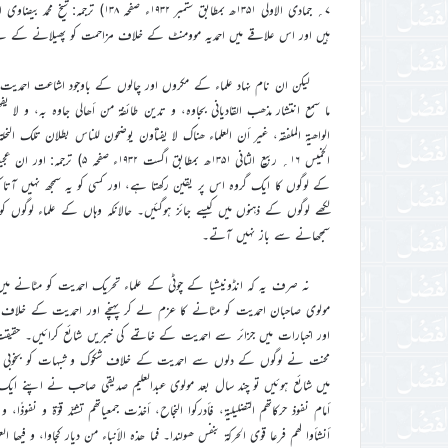
۷؍ جمادی الاولی ۱۳۵۱ھ بمطابق ستمبر
ہیں اور اس علاقے میں احمدیہ موومنٹ کے خلاف مزاحمت کو پھیلانے کے لیے 
لیکن ان نام نہاد علماء کے مکروں اور چالوں کے باوجود اشاعت احمدیت ک
ما سمع انتشار مذھب القادیانی بجاوہ، و تدین طائفۃ من أھالی جاوہ بہ، و لا
الخمیس ۱۶؍ ربیع الثانی ۱۳۵۱ھ
کے لوگوں کا ایک گروہ اس پر یقین رکھتا ہے، اور کسی کو یہ سمجھ نہیں آتا ک
لکھے لوگوں کے ذہنوں میں کیسے جائز ہوگئیں۔ حالانکہ وہاں کے علماء لوگو
سمجھانے سے باز نہیں آتے۔
نہ صرف یہ کہ انڈونیشیا کے چوٹی کے علماء تحریک احمدیت کو مٹانے میں کوش
مولوی صاحبان احمدیت کو مٹانے کا عزم لے کر پہنچے اور احمدیت کے خلاف 
اور اخبارات میں جزائر سے احمدیت کے خاتمے کی خبریں شائع کرائیں۔ حقیقت ی
محنت نے لوگوں کے دلوں سے احمدیت کے خلاف شکوک و شبہات کو بخوبی صاف
میں شائع ہوئیں تو چند سال بعد مولوی عبدالعلیم صدیقی صاحب نے اپنے ایک خط
أمام نفوذ حرکاتھم التضلیلیۃ، فأدرکوا النجاح، أخذت جمعیاتھم تشتدّ قوّۃ و نفوذًا، 
أنشأوا لھم فرعا قوی الحرکۃ بنفس ھولندا۔ فما ھذہ الأنباء من دیار کجاوا، و فیھا ال