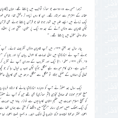
ترجمہ: ’’میرے وہ دوست جو سماٹرا ثوالیب میں پڑھتے تھے، وہاں [قادی
عقائد کے احترام سے سرشار تھے۔ ان کا رویہ زیادہ تر دلکش تھا، خاص طور پ
ایک زمانے میں ایسے طلبہ میں شمار ہوتا تھا جو قرآن پڑھتے ہوئے بھی قر
لیکن قادیان سے واپس آنے کے بعد وہ ایک پُر سکون، متقی اور پُر اعتقاد شخص
ساتھ دینی سکول میں پڑھتے تھے۔ ‘‘
چار سال بعد یعنی ۱۹۲۹ء میں آپ قادیان واپس تشری
ہوئے آپ نے انڈونیشیا میں اپنی خدمات کا احوال بیان کیا اور بتایا کہ ’
۲۵؍اکتوبر ۱۹۲۹ء صفحہ۱ ،۲) ایک اور تقریب کے دوران آپ
آسان ہے، وہی کام میرے لیے مشکل ہوگیا لیکن جب یہ خیال رہا کہ جو کچھ ہوگا 
تعالیٰ کی دعاؤں کے طفیل ہوگا، تو مشکل سے مشکل مرحلہ میں بھی کامیابی حاصل ہوئی۔‘‘ (الفضل ۶
مبلغ محترم مولانا محمد صادق کنجاہی (ثم سماٹری) بھی تھے جن کو آپ نے حضور
کو تبلیغ اسلام احمدیت میں عظیم الشان کامیابیوں سے نوازا۔ جاوا میں احم
کی ایک جھلک ہمیں مصری رسالہ ’’الفتح‘‘ میں دیکھنے کو ملتی ہے جہاں لکھا ہے: ’’ح