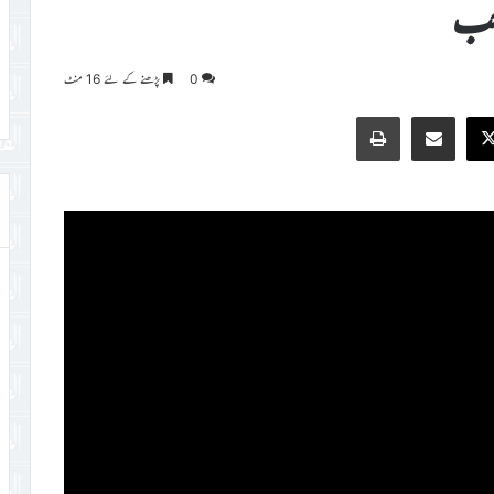
حب
0
پڑھنے کے لئے 16 منٹ
Print
Share via Email
Faceb
X