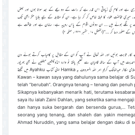
 رہی ہے اور کام کی زیادتی اس قدر ہے کہ رات کے دو بجے کے بعد سوتا ہوں اور بعض
میری مخالفت علماء کا طبقہ خاص کر کر رہا ہے، ان کو مقابلہ کے لیے بلایا مگر ابھی تک
فت پر لگے ہوئے ہیں … ان دونوں اقوام کے پاس روپیہ ہے، سامان ہے اور طاقت ہے
ر …‘‘(الفضل ۱۷؍ستمبر ۱۹۲۶ء صفحہ ۲)
 بے کار ثابت ہوئیں اور اللہ تعالیٰ نے آپ کو ان کے مقابل پر کامیاب کرتے ہوئے دن
 احمدیت میں آپ کے ساتھ قادیان سے تعلیم یافتہ نو وارد انڈونیشین مبلغین نے بھی بھرپور
ساتھ دیا اور ان مخالفانہ حالات کا مردانہ وار مقابلہ کیا۔ انڈونیشیا کے مشہور اسلامی سکالر عبدالمالک کریم امر اللہ المعروف بہ Hamka اپنی کتاب Ayahku میں لکھتے
Kawan – kawan saya yang dahulunya sama belajar di Sumate
telah “berubah”. Orangnya tenang – tenang dan penuh
Sikapnya kebanyakan menarik hati, terutama kesabaran
saya itu ialah Zaini Dahlan, yang seketika sama mengaj
dan hanya suka bergarah dan bersenda gurua,… Teta
seorang yang tenang, dan shaleh dan yakin memeg
Ahmad Nuruddin, yang sama belajar dengan daku di sek