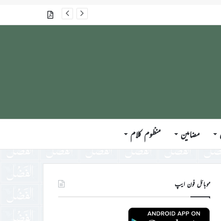
گذشتہ شمارے
مضامین
منظوم کلام
موبائل فون ایپ