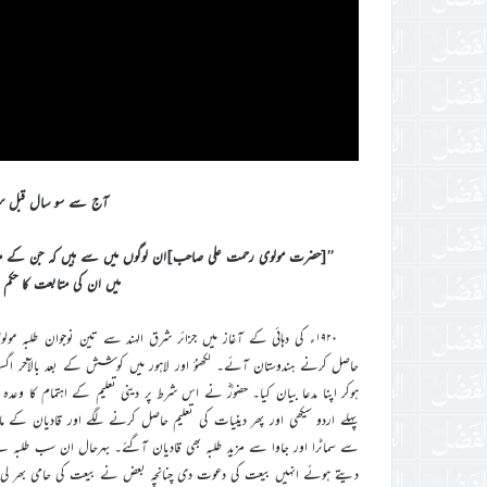
آج سے سو سال قبل سر زم
’’[حضرت مولوی رحمت علی صاحب]ان لوگوں میں سے ہیں کہ جن کے منہ سے ن
میں ان کی متابعت کا حکم دی
۱۹۲۰ء کی دہائی کے آغاز میں جزائر شرق الہند سے تین نوجوان طلبہ 
ہوکر اپنا مدعا بیان کیا۔ حضورؓ نے اس شرط پر دینی تعلیم کے اہتمام کا وع
پہلے اردو سیکھی اور پھر دینیات کی تعلیم حاصل کرنے لگے اور قادیان کے ما
سے سماٹرا اور جاوا سے مزید طلبہ بھی قادیان آگئے۔ بہرحال ان سب طلبہ نے 
دیتے ہوئے انہیں بیعت کی دعوت دی چنانچہ بعض نے بیعت کی حامی بھر لی 