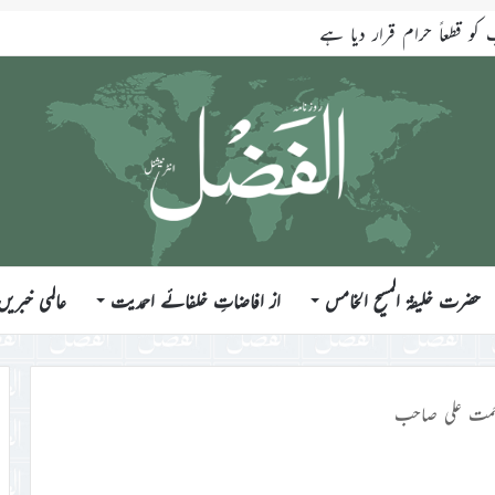
قطعاً حرام قرار دیا ہے
حضرت خلیفۃ المسیح الخامس
از افاضاتِ خلفائے احمدیت
عالمی خبریں
مت علی صاحب