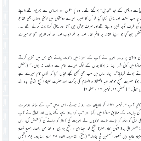
ان]سے واپسی کے بعد ’’تبدیل‘‘ ہوگئے تھے۔ وہ پُر سکون اور احساس سے بھرپور تھے،اپنے
ر جب لعنت اور مذاق اڑایا گیا تو اُن کا صبر۔ میرے دوستوں میں ذہنی دحلان بھی تھا جو
آن کی طرف توجہ نہیں دیتے تھےاور صرف جوش میں آنا اور مذاق کرنا پسند کرتے تھے ….
 بن گیا جو اپنے عقائد پر قائم تھا۔ اور ابو بکر ایوب اور احمد نور الدین بھی جو میرے
ف لائے۔ آپ کی واپسی پر مدرسہ احمدیہ نے آپ کے اعزاز میں دعوت چائے دی جس میں تقریر کرتے
’سماٹرا میں کوئی شہر ایسا نہ ہوگا جہاں کے لوگ میرے نام سے واقف نہ ہوں۔‘‘ (الفضل
 نے تقریر کرتے ہوئے فرمایا:’’… چار سال میں جب بھی کبھی مجھے خیال آیا کہ فلاں کام میرے لیے
حضرت مسیح موعود علیہ الصلوٰۃ و السلام کی برکت اور حضرت خلیفۃ المسیح الثانی ایدہ اللہ
۲؍نومبر ۱۹۲۹ء صفحہ ۶)
ایک سال بعد حضورؓ نے آپ کو دوبارہ انڈونیشیا جانے کا ارشاد فرمایا۔چنانچہ آپ ۶؍نومبر ۱۹۳۰ء کو قادیان سے روانہ ہوئے، اِس مرتبہ آپ کے ساتھ دوسرے
ؓ کی ہدایت کے مطابق سماٹرا میں رکھا اور آپ خود جاوا چلے گئے جہاں اللہ تعالیٰ نے آپ
دیت کی ترقی کو دیکھ کر بڑے بڑے مولویوں نے احمدیت کی آواز کو دبانے کی کوشش کی، اس
ضر الیٰ بلدۃ بلیکن بجاوا حضرۃ الشیخ محمد بیضاوی و الشیخ بزراجی، و ھما من اعضاء جمعیۃ نھضۃ
العلماء لنشر الدعوۃ لمقاومۃ حرکۃ الأحمدیۃ فی ذالک البلد۔ و جمعیۃ نھضۃ العلماء لھا منزلۃ عالیۃ بین جمھور المسلمین فی جاوا۔‘‘ (الفتح، القاھرہ۔ العدد ۳۰۹ السنۃ السابعۃ۔ یوم الخمیس