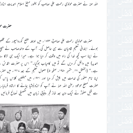
اللہ عنہ نے حضرت مولوی رحمت علی صاحب کو بطور مبلغ اسلام احمدیت انڈونیشی
حضرت مو
ہوئے۔ ابتدائی تعلیم قادیان سے ہی حاصل کی۔ آپ کے والدصاحب نے بچپن می
نے اپنا سب کچھ خدا کی راہ میں وقف کر دیا ہوا ہے۔ میرا ایک ہی لڑکا 
احمدیہ) میں داخل کر دیں گے تو میں کامیاب ہوگیا۔‘‘ اس پر حضرت اقدسؑ نے
ہے۔‘‘ (الفضل ۲۶؍
سے قبل حضورؓ نے ایک دن بعد نماز فجر پنجابی زبان میں تفصیلی نصائح فرمائیں جن کا مفہوم اردو زبان میں اخب