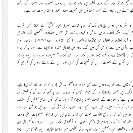
 ۱۹۳۲ء صفحہ ۱۳۸) ترجمہ: شیخ محمد بیضاوی اور شیخ بزراجی جاوا کے علاقہ بلیکن میں وارد ہوئے، یہ دونوں جمعیت نہضۃ العلماء کے رکن
آئے ہیں۔ جاوا کے جمہور مسلمانوں میں جمعیت نہضۃ العلماء کا مقام بہت بلند ہے۔
ا سفر رواں دواں رہایہاں تک کہ احمدیہ مخالف مصری اخبار ’’الفتح‘‘ نے لکھا: ‘‘من أغرب
 یفھم کیف انتشر ذالک الدین الباطل و کیف جازت علی عقول إنصاف المتعلمین تلک التعالیم
الواھیۃ الملفقہ، غیر أن العلماء ھناک لا یفتأون یوضحون للناس بطلان تلک النحلۃ و فساد تعالیمھا و ضلال من یعتقدھا و یتبعھا۔‘‘ (الفتح، القاھرہ۔ العدد ۳۰۶ السنۃ السابعۃ۔ یوم
 بمطابق اگست ۱۹۳۲ء صفحہ ۵) ترجمہ: اور ان عجیب باتوں میں سے جو سنی گئی ہیں ایک جاوا میں قادیانی عقیدہ کا پھیلنا ہے، اور یہ کہ جاوا
ہ یہ (جھوٹا) مذہب کیسے پھیلا اور یہ کمزور اور ’’من گھڑت‘‘ تعلیمات سب سے زیادہ پڑھے
ں کو اس نظریہ کے جھوٹ، اس کی تعلیمات کی خرابی اور اس کے ماننے والوں کی گمراہی کو
اں تھے بلکہ ہندوستان سے بھی مولانا عبدالعلیم صدیقی (والد مولانا احمد شاہ نورانی) جیسے
لوگوں میں جھوٹا پراپیگنڈا کر کے عوام الناس کو احمدیت سے بد ظن کر نے کی کوشش کی
ہ ہے کہ احمدیت کے خلاف جھوٹا پراپیگنڈا تو ضرور کیا گیا لیکن احمدی مبلغین کی انتھک
 کر کے انہیں داخل احمدیت کیا۔ جب احمدیت کی ترقی کی یہ رپورٹیں جماعتی اخبارات
 میں لکھا:’’…. و مع الأسف علمتُ من جرائد القادیانین أن قد ذلّلوا الصعوبات التی کانت
و استطاعوا أخذ أبناء الإسلام إلیٰ دینھم المعوّج۔ و توغلوا فی تلک الدیار و وطدوا دعائمھم إلی أن
علماء و الفضلاء من المسلمین؟ ھذہ مخزیۃ، واللّٰہ تتفتت من سماعھا الأکباد۔ أین إخواننا من السادۃ