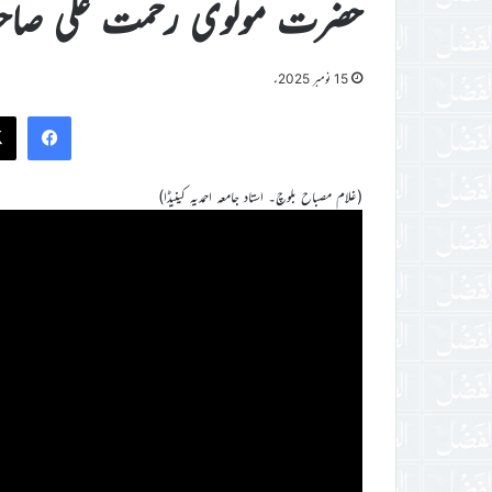
حضرت مولوی رحمت علی صا
15 نومبر 2025ء
ook
(غلام مصباح بلوچ۔ استاد جامعہ احمدیہ کینیڈا)