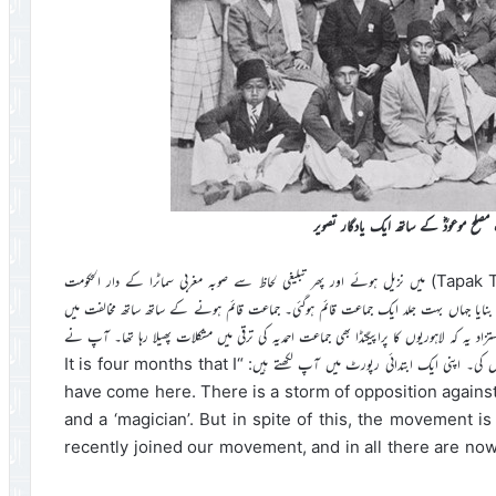
مصلح موعودؓ کے ساتھ ایک یادگار تصویر
انڈونیشیا میں آپ سب سے پہلے سماٹرا کے قصبہ ’’تاپا وان‘‘ (Tapak Tuan) میں نزیل ہوئے اور پھر تبلیغی لحاظ سے صوبہ مغربی سماٹرا کے دار الحکومت
ہیڈ کوارٹر بنایا جہاں بہت جلد ایک جماعت قائم ہوگئی۔ جماعت قائم ہونے کے ساتھ ساتھ مخالفت میں
 یہ کہ لاہوریوں کا پراپیگنڈا بھی جماعت احمدیہ کی ترقی میں مشکلات پھیلا رہا تھا۔ آپ نے
ان تمام حالات کا بڑی ہمت اور دعاؤں کے ساتھ مقابلہ کیا اور کامیابی حاصل کی۔ اپنی ایک ابتدائی رپورٹ میں آپ لکھتے ہیں: “It is four months that I
have come here. There is a storm of opposition against us.
and a ‘magician’. But in spite of this, the movement 
recently joined our movement, and in all there are no