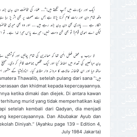
ایک اور رپورٹ میں آپ لکھتے ہیں:’’… علماء کی مخالفت دن بدن بڑھ
دفعہ تمام دن اور رات کام کرنا پڑتا ہے جس سے صحت پر بھی اثر پڑ رہا ہے۔ 
انکار ہے …. پادری بھی دن بدن بڑھ رہے ہیں … اور وہ بھی میری مخال
لیکن اے احمدی قوم! تو بھی تہی دست نہیں، تیرے پاس تیرا خدا ہے۔ تو اس کے حضور دعا ک
لا ریب یہ محض فضل الٰہی تھا کہ معاندین کی تمام چالیں اور کوششیں
بدن مبائعین کی تعداد میں اضافہ کیا اور ایک مخلص جماعت قائم کر دی۔ تبلیغ
ہیں:’’ ra Thawalib, setelah pulang dari sana
 perasaan dan khidmat kepada kepercayaannya.
nya ketika dimaki dan diejek. Di antara kawan
i terhitung murid yang tidak memperhatikan kaji
pi setelah kembali dari Qadyan, dia menjadi
ang kepercayaannya. Dan Abubakar Ayub dan
olah Diniyah.‘‘ (Ayahku page 139 – Edition 4,
July 1984 Jakarta)