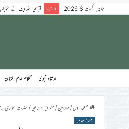
ہفتہ, اگست 8 2026
قرآن شریف نے شراب کو 
تازہ ترین
ارشادِ نبوی
ؑکلام امام الزمان
صفحۂ اول
/
مضامین
/
متفرق مضامین
/
حضرت مولوی رح
متفرق مضامین