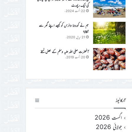
کی ایک رپورٹ
22 اگست 2024ء
ہم نے کورونا وائرس کو کیسے اپنے گھر سے
نکالا؟
21 اپریل 2020ء
آنحضرت صلی اللہ علیہ وسلم کے بعض نسخے
20 اگست 2019ء
آرکائیوز
اگست 2026
جولائی 2026