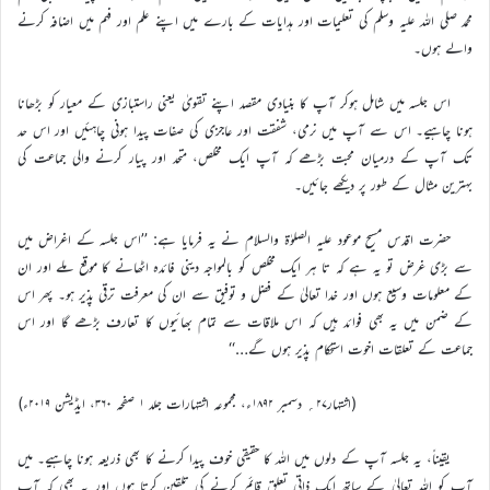
محمد صلی اللہ علیہ وسلم کی تعلیمات اور ہدایات کے بارے میں اپنے علم اور فہم میں اضافہ کرنے
والے ہوں۔
اس جلسہ میں شامل ہوکر آپ کا بنیادی مقصد اپنے تقویٰ یعنی راستبازی کے معیار کو بڑھانا
ہونا چاہیے۔ اس سے آپ میں نرمی، شفقت اور عاجزی کی صفات پیدا ہونی چاہئیں اور اس حد
تک آپ کے درمیان محبت بڑھے کہ آپ ایک مخلص، متحد اور پیار کرنے والی جماعت کی
بہترین مثال کے طور پر دیکھے جائیں۔
حضرت اقدس مسیح موعود علیہ الصلوٰۃ والسلام نے یہ فرمایا ہے: ’’اس جلسہ کے اغراض میں
سے بڑی غرض تو یہ ہے کہ تا ہر ایک مخلص کو بالمواجہ دینی فائدہ اٹھانے کا موقع ملے اور ان
کے معلومات وسیع ہوں اور خدا تعالیٰ کے فضل و توفیق سے ان کی معرفت ترقی پذیر ہو۔ پھر اس
کے ضمن میں یہ بھی فوائد ہیں کہ اس ملاقات سے تمام بھائیوں کا تعارف بڑھے گا اور اس
جماعت کے تعلقات اخوت استحکام پذیر ہوں گے…‘‘
(اشتہار۲۷؍ دسمبر ۱۸۹۲ء، مجموعہ اشتہارات جلد ۱ صفحہ ۳۶۰، ایڈیشن ۲۰۱۹ء)
یقیناً، یہ جلسہ آپ کے دلوں میں اللہ کا حقیقی خوف پیدا کرنے کا بھی ذریعہ ہونا چاہيے۔ میں
آپ کو اللہ تعالیٰ کے ساتھ ایک ذاتی تعلق قائم کرنے کی تلقین کرتا ہوں اور یہ بھی کہ آپ