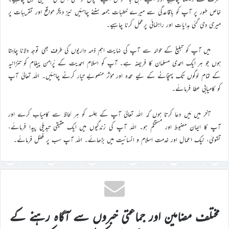
خاص طور پر آپ کو باقاعدگی سے میرے خطبات جمعہ سننے چاہئیں نیز دیگر مواقع اور تقریبات پر
میری دی گئی ہدایات اور راہنمائی پرعمل کرنا چاہیے۔
میں آپ کو تبلیغ کے حوالہ سے آپ کی نہایت اہم ذمہ داریوں کی طرف بھی توجہ دلانا چاہتا
ہوں جو ہر ایک احمدی مسلمان کا فریضہ ہے۔ آپ کو اسلام احمدیت کے پُرامن پیغام کو تنزانیہ
کے تمام لوگوں تک پہنچانے کے لیے عمدہ اور مؤثر منصوبے تیار کرنے چاہئیں۔ اللہ تعالیٰ آپ
کو کامیابی عطا فرمائے۔
آخر میں مَیں دعا کرتا ہوں کہ اللہ تعالیٰ آپ کے جلسہ کو ہر لحاظ سے کامیاب کرے اور
آپ کا ایمان مضبوط اور مستحکم ہو۔ اللہ آپ کی زندگیوں میں ایک حقیقی تبدیلی پیدا فرمائے،
تقویٰ، نیک اعمال اور خدمت اسلام و انسانیت میں بڑھائے۔ اللہ آپ سب پر فضل فرمائے۔
مختلف مضامین اور جماعتی خبروں سے آگاہ رہنے کے