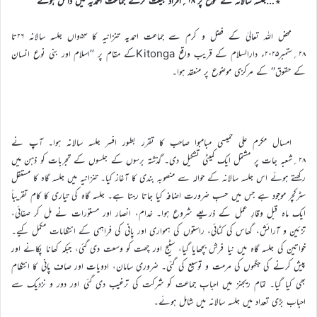
٭…جلسہ سالانہ کے موقع پر ۱۸؍افراد بیعت کرکے جماعت احمدیہ میں داخل ہوئے
محض اللہ تعالیٰ کے فضل و کرم سے جماعت احمدیہ تنزانیہ کا ۵۴واں جلسہ سالانہ ۲۶تا
۲۸؍ستمبر۲۰۲۵ء دارالسلام کے قریب واقع Kitongaکے مقام پر ’’اسلام اور بنی نوع انسان
کے حقوق‘‘ کے مرکزی موضوع پر منعقد ہوا۔
امسال مکرم علی حمیسی مبامبوا صاحب کا تقرر بطور افسر جلسہ سالانہ ہوا۔ آپ نے
۲۸؍شعبہ جات پر مشتمل ایک کمیٹی تشکیل دی۔ گذشتہ برسوں کے جلسوں کے تجربات کو ذہن میں
رکھتے ہوئے اس جلسہ سالانہ کے حوالہ سے منصوبہ بندی کا آغاز کیا۔ تنزانیہ میں جلسہ گاہ کا مستقل
سٹرکچر موجود ہے جس میں حسبِ ضرورت اضافہ کیا جاتا رہتا ہے۔ جلسہ گاہ کی تیاری کا کام تقریباً
ایک ماہ قبل وقارِ عمل کے ذریعے شروع ہوا۔ خدام، انصار اور مستورات نے مل کر صفائی،
تزئین و آرائش، گھاس کی کٹائی، راستوں کی ہمواری اور پانی کی فراہمی کے انتظامات مکمل کیے۔
خواتین کی جلسہ گاہ میں نیا فرش بچھایا گیا، سٹیج اور چھت کو وسعت دی گئی، جبکہ کھانا پکانے اور
پیش کرنے کی جگہوں کی مرمت و توسیع کی گئی۔ ضروری سامان، ادویات اور صاف پانی کا انتظام
بھی کیا گیا۔ تمام ریجنز میں احبابِ جماعت کو شرکت کی ترغیب دی گئی اور دور و نزدیک سے
احباب بڑی تعداد میں جلسہ سالانہ میں شامل ہوئے۔