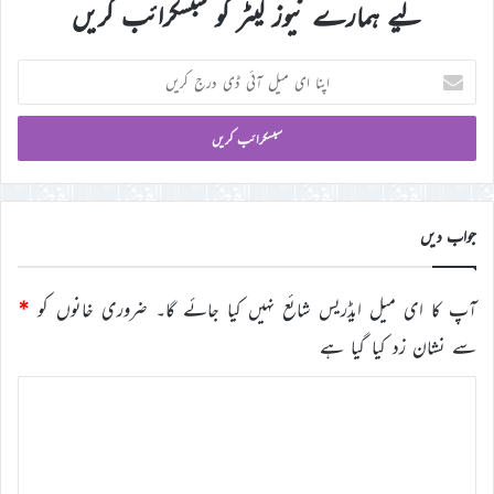
لیے ہمارے نیوز لیٹر کو سبسکرائب کریں
اپنا
ای
میل
آئی
ڈی
درج
کریں
جواب دیں
آپ کا ای میل ایڈریس شائع نہیں کیا جائے گا۔
ضروری خانوں کو
*
سے نشان زد کیا گیا ہے
ت
ب
ص
ر