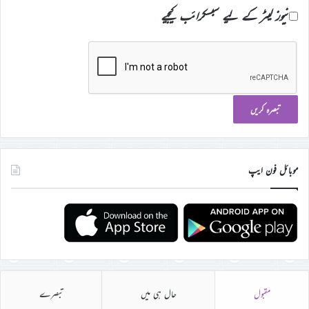
نیوز لیٹر کے لیے سبسکرائب کیجیے
موبائل فون ایپ
مقبول
حال ہی میں
تبصرے