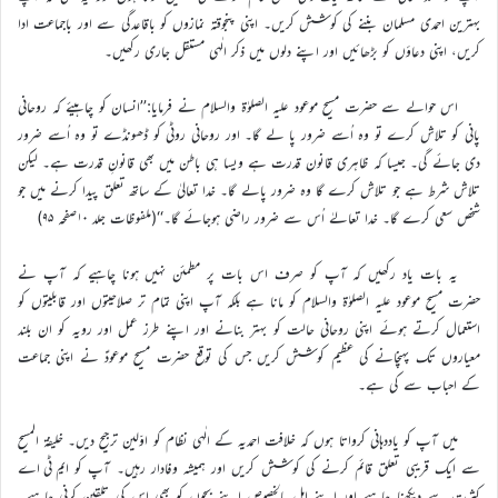
بہترین احمدی مسلمان بننے کی کوشش کریں۔ اپنی پنجوقتہ نمازوں کو باقاعدگی سے اور باجماعت ادا
کریں، اپنی دعاؤں کو بڑھائیں اور اپنے دلوں میں ذکر الٰہی مستقل جاری رکھیں۔
اس حوالے سے حضرت مسیح موعود علیہ الصلوٰۃ والسلام نے فرمایا:’’انسان کو چاہیئے کہ روحانی
پانی کو تلاش کرے تو وہ اُسے ضرور پا لے گا۔ اور روحانی روٹی کو ڈھونڈے تو وہ اُسے ضرور
دی جائے گی۔ جیسا کہ ظاہری قانون قدرت ہے ویسا ہی باطن میں بھی قانونِ قدرت ہے۔ لیکن
تلاش شرط ہے جو تلاش کرے گا وہ ضرور پالے گا۔ خدا تعالیٰ کے ساتھ تعلق پیدا کرنے میں جو
شخص سعی کرے گا۔ خدا تعالےٰ اُس سے ضرور راضی ہوجائے گا۔‘‘(ملفوظات جلد ۱۰صفحہ ۹۵)
یہ بات یاد رکھیں کہ آپ کو صرف اس بات پر مطمئن نہیں ہونا چاہیے کہ آپ نے
حضرت مسیح موعود علیہ الصلوٰۃ والسلام کو مانا ہے بلکہ آپ اپنی تمام تر صلاحیتوں اور قابلیتوں کو
استعمال کرتے ہوئے اپنی روحانی حالت کو بہتر بنانے اور اپنے طرز عمل اور رویہ کو ان بلند
معیاروں تک پہنچانے کی عظیم کوشش کریں جس کی توقع حضرت مسیح موعودؑ نے اپنی جماعت
کے احباب سے کی ہے۔
میں آپ کو یاددہانی کرواتا ہوں کہ خلافت احمدیہ کے الٰہی نظام کو اوّلین ترجیح دیں۔ خلیفۃ المسیح
سے ایک قریبی تعلق قائم کرنے کی کوشش کریں اور ہمیشہ وفادار رہیں۔ آپ کو ایم ٹی اے
کثرت سے دیکھنا چاہیے اور اپنے اہل بالخصوص اپنے بچوں کو بھی اس کی تلقین کرنی چاہیے۔