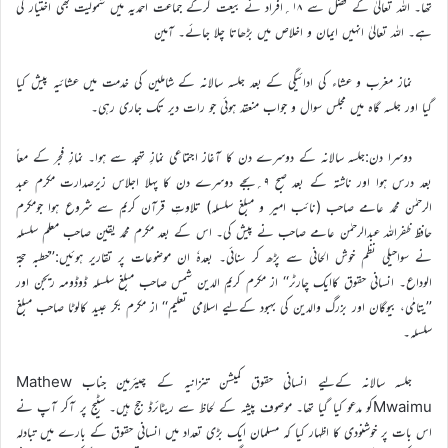
تھا۔ اللہ تعالیٰ کے فضل سے ۱۸؍افراد نے بیعت کرکے جماعت احمدیہ میں شمولیت بھی اختیار کی
ہے۔ اللہ تعالیٰ انہیں ایمان و اخلاص میں بڑھاتا چلا جائے۔ آمین
نماز مغرب و عشاء کی ادائیگی کے بعد جلسہ سالانہ کے شاملین کی خدمت میں عشائیہ پیش کیا
گیا اور جلسہ گاہ میں مجلس سوال و جواب منعقد ہوئی جو رات دیر تک جاری رہی۔
دوسرا دن:جلسہ سالانہ کے دوسرے دن کا آغاز اجتماعی نمازِ تہجد سے ہوا۔ نمازِ فجر کے معاً
بعد درس ہوا اور ناشتہ کے بعد صبح ۹؍بجے دوسرے دن کا پہلا اجلاس زیرصدارت مکرم عبد
الرحمٰن محمد عامے صاحب (نائب امیر و مبلغ سلسلہ) تلاوتِ قرآن کریم سے شروع ہوا جومکرم
حافظ ظفراللہ عبدالرحمٰن عامے صاحب نے پیش کی۔ اس کے بعد مکرم محمد یقین صاحب معلم سلسلہ
نے سواحیلی نظم خوش الحانی سے پڑھ کر سنائی۔ بعدہٗ ان موضوعات پر تقاریر ہوئیں:’’خطبہ حجۃ
الوداع۔ انسانی حقوق کاایک چارٹر‘‘ از مکرم کریم الدین شمس صاحب مبلغ سلسلہ ڈوڈومہ ریجن اور
’’یتامٰی، بیوگان اور بزرگ والدین کی بہبود کےليے اسلامی تعلیم‘‘ از مکرم بکر عبید کالوٹا صاحب مبلغ
سلسلہ۔
جلسہ سالانہ کےليے انسانی حقوق کمیشن تنزانیہ کے چیئرمین جناب Mathew
Mwaimuکو مدعو کیا گیا تھا۔ موصوف پیشہ کے لحاظ سے ریٹائرڈ جج ہیں۔ سٹیج پر آکر آپ نے
اس بات پر خوشنودی کا اظہار کیا کہ مسلمان ایک بڑی تعداد میں انسانی حقوق کے بارے میں تبادلہ