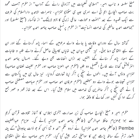
مبلغ سلسلہ و نائب امیر، ’’اسلامی تعلیمات میں آزادیٔ رائے کے آداب‘‘ از مکرم آصف محمود
بٹ صاحب انچارج ایم ٹی اے امری عبید ی سٹوڈیو تنزانیہ، ناصرات الاحمدیہ دارالسلام کی طرف
سے ایک قصیدہ کے بعد ’’الفت و مودّت، عائلی زندگی کا جزوِ لاینفک‘‘ از خاکسار (مبلغ سلسلہ) اور
’’جماعت احمدیہ عالمگیر کی خدمتِ انسانیت‘‘ از مکرم پرنسپل صاحب جامعہ احمدیہ تنزانیہ۔
گذشتہ سال کے دوران وفات پا جانے والے مرحومین کے اسماء پڑھ کرسنائے گئے اور ان
کے لیے اجتماعی دعا ہوئی۔ نیز تعلیمی میدان میں نمایاں کامیابی حاصل کرنے والے طلبہ و طالبات
کے اسماء پڑھ کر سنائے گئے جنہیں بعد ازاں انعامات بھی دیے گئے۔ امسال جامعہ احمدیہ
انٹرنیشنل گھانا سے فارغ التحصیل دو طلبہ (مکرم عبد العزیز صاحب اور مکرم لطیف خلفان صاحب)
تنزانیہ واپس آئے ہیں۔ انہوں نے سٹیج پر آکر اپنا تعارف کروایا۔ نیز حال ہی میں پاکستان سے
تنزانیہ تعینات ہونے والے دو مبلغین (مکرم عرفان احمد صاحب اور مکرم صباحت مصطفیٰ صاحب
) نے بھی سٹیج پر آکر حاضرین کی خدمت میں سلام پیش کیا۔ اس کے بعد نماز ظہر و عصر جمع
کرکے ادا کی گئیں اور کھانے کا وقفہ ہوا۔
مکرم امیر و مبلغ انچارج صاحب کی زیرِ صدارت آخری اجلاس کا آغاز تلاوت قرآن کریم
سے ہوا جوعزیزم حافظ عبدالرحمٰن (طالبعلم جامعہ احمدیہ تنزانیہ )نے کی۔ عزیزم عبداللطیف
Pembe (طالبعلم جامعہ احمدیہ تنزانیہ) نے اُردو نظم ’’حمد و ثنا اُسی کو جو ذات جاوِدانی‘‘کے چند
اشعار ترنم کے ساتھ پڑھے جن کا سواحیلی ترجمہ پیش کیا گیا۔ مکرم امیر صاحب نے اپنی اختتامی