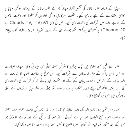
میڈیا کے ذریعہ جلسہ سالانہ کی تشہیر:آڈیو ویڈیو ٹیم نے جلسہ سالانہ کے پروموز سوشل میڈیا پر
عوامی استفادے کے لیے جاری کیے۔ مختلف سرکاری و نجی اداروں کو خطوط اور دعوت ناموں
کے ذریعے جلسہ میں شرکت کی دعوت دی گئی۔ تین ٹی وی چینلز (Clouds TV, ITV اور
Channel 10) پر خصوصی پروگرام نشر ہوئے جن کے ذریعہ تقریباً ۲۰؍ہزار افراد تک پیغام
پہنچا۔
جلسہ سے قبل مسجد سلام میں ایک پریس کانفرنس منعقد ہوئی جس میں ٹی وی، ریڈیو، اخبارات
اور آن لائن بلاگز کے ۱۵؍نمائندگان نے شرکت کی۔ اس موقع پر جماعت احمدیہ کا تعارف اور
جلسہ سالانہ کے اغراض و مقاصد بیان کیے گئے اور مختلف طبقہ ہائے فکر کو شرکت کی دعوت دی
گئی۔ یہ پریس کانفرنس ریڈیو احمدیہ مٹوارہ پر براہِ راست نشر ہوئی اور دیگر میڈیا نمائندوں نے اپنی
رپورٹس میں اس کی کوریج دی۔
مورخہ۲۶؍ستمبر بروز جمعۃ المبارک جلسہ سالانہ کا آغاز ہوا۔ نماز جمعہ کی امامت مکرم خواجہ مظفر
احمد صاحب امیرو مبلغ انچارج تنز انیہ نے کروائی۔ نماز جمعہ کی ادائیگی کے بعد کھانے کا وقفہ ہوا
جس کے بعد حضور انور ایدہ اللہ تعالیٰ بنصرہ العزیز کا خطبہ جمعہ براہ راست سنا اور دیکھا گیا۔