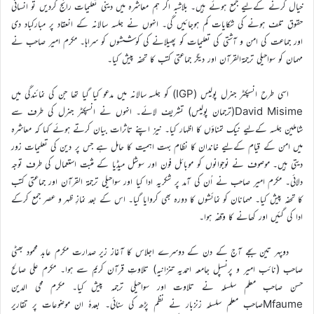
خیال کرنے کےليے جمع ہوئے ہیں۔ بلاشبہ اگر ہم معاشرہ میں دینی تعلیمات رائج کردیں تو انسانی
حقوق تلف ہونے کی شکایات کم ہوجائیں گی۔ انہوں نے جلسہ سالانہ کے انعقاد پر مبارکباد دی
اور جماعت کی امن و آشتی کی تعلیمات کو پھیلانے کی کوششوں کو سراہا۔ مکرم امیر صاحب نے
مہمان کو سواحیلی ترجمۃالقرآن اور دیگر جماعتی کتب کا تحفہ پیش کیا۔
اسی طرح انسپکٹر جنرل پولیس (IGP) کو جلسہ سالانہ میں مدعو کیا گیا تھا جن کی نمائندگی میں
David Misime(ترجمان پولیس) تشریف لائے۔ انہوں نے انسپکٹر جنرل کی طرف سے
شاملین جلسہ کےليے نیک تمناؤں کا اظہار کیا۔ نیز اپنے تاثرات بیان کرتے ہوئے کہا کہ معاشرہ
میں امن کے قیام کےليے خاندان کا نظام بہت اہمیت کا حامل ہے جس پر دین کی تعلیمات زور
دیتی ہیں۔ موصوف نے نوجوانوں کو موبائل فون اور سوشل میڈیا کے مثبت استعمال کی طرف توجہ
دلائی۔ مکرم امیر صاحب نے اُن کی آمد پر شکریہ ادا کیا اور سواحیلی ترجمۃ القرآن اور جماعتی کتب
کا تحفہ پیش کیا۔ مہمانان کو نمائشوں کا دورہ بھی کروایا گیا۔ اس کے بعد نمازِ ظہر و عصر جمع کرکے
ادا کی گئیں اور کھانے کا وقفہ ہوا۔
دوپہر تین بجے آج کے دن کے دوسرے اجلاس کا آغاز زیر صدارت مکرم عابد محمود بھٹی
صاحب (نائب امیر و پرنسپل جامعہ احمدیہ تنزانیہ) تلاوتِ قرآن کریم سے ہوا۔ مکرم علی صالح
حسن صاحب معلم سلسلہ نے تلاوت اور سواحیلی ترجمہ پیش کیا۔ مکرم محی الدین
Mfaumeصاحب معلم سلسلہ زنزبار نے نظم پڑھ کی سنائی۔ بعدہٗ ان موضوعات پر تقاریر