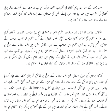
خطبہ جمعہ کے معاً بعد پرچم کشائی کی تقریب منعقد ہوئی۔ احباب جماعت نے کھڑے ہوکر پرچم
کشائی کی تقریب میں حصہ لیا اور نعرہ ہائے تکبیر کی صداؤں سے پورا جلسہ گاہ گونج اٹھا۔ اجتماعی
دعا کے ساتھ جلسہ سالانہ کا آغاز ہوا۔
افتتاحی اجلاس کا آغاز زیر صدارت مکرم امیر و مشنری انچارج صاحب تلاوت قرآن کریم
سے ہوا جو مکرم شیخ موسیٰ عیسیٰ صاحب مبلغ سلسلہ ملاوی نے کی۔ مکرم محمد حبیب صاحب نے
سواحیلی نظم پڑھی۔ بعدازاں مکرم امیر صاحب نے اپنی افتتاحی تقریر میں جلسہ سالانہ کے موقع پر
حضور انور ایدہ اللہ تعالیٰ بنصرہ العزیز کا ارسال کردہ خصوصی پیغام پڑھ کرسنایا۔ نیز آپ نے توجہ
دلائی کہ ہم سب کو حضور انور ایدہ اللہ تعالیٰ کے پیغام میں موجود تمام باتوں کو اپنی زندگی کا حصہ
بنانا چاہيے۔ اجتماعی دعا کے ساتھ جلسہ سالانہ کے پہلے اجلاس کا اختتام ہوا۔
گذشتہ برسوں کی طرح امسال بھی جلسہ سالانہ کے موقع پر نمائش کو بڑی محنت سے تیار کروایا
گیا تھا۔ اس بڑی نمائش کے ساتھ ساتھ دیگر سٹالز بھی موجود تھے جن میں شعبہ تبلیغ، شعبہ وقفِ نو،
جامعہ احمدیہ تنزانیہ، ہیومینٹی فرسٹ، احمدیہ سیکنڈری سکول Kitonga، ریڈیو احمدیہ مٹوارہ اور
جماعتی کتب کا سٹال تھا۔ تمام شعبہ جات کے نمائندگان ہمہ وقت ڈیوٹی پر موجود رہے اور مہمانان
کو تعارف کرواتے رہے۔ تقریباً۵۰۰؍سے زائد غیر از جماعت احباب بھی جلسہ سالانہ میں شامل
ہوئے۔ شعبہ تبلیغ نے دفتر انصار اللہ کی عمارت میں ان کےليے خصوصی پروگرامز کا انتظام کیا ہوا