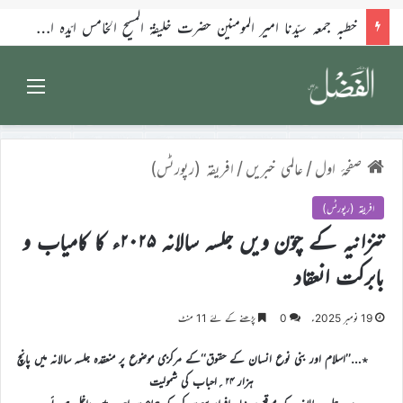
خطبہ جمعہ سیّدنا امیر المومنین حضرت خلیفۃ المسیح الخامس ایّدہ اللہ تعالیٰ بنصرہ العزیز فرمودہ 17؍جولائی 2026ء
Menu
صفحۂ اول
/
عالمی خبریں
/
افریقہ (رپورٹس)
افریقہ (رپورٹس)
تنزانیہ کے چوّن ویں جلسہ سالانہ ۲۰۲۵ء کا کامیاب و
بابرکت انعقاد
19 نومبر 2025ء
0
پڑھنے کے لئے 11 منٹ
٭…’’اسلام اور بنی نوع انسان کے حقوق‘‘کے مرکزی موضوع پر منعقدہ جلسہ سالانہ میں پانچ
ہزار ۲۴؍احباب کی شمولیت