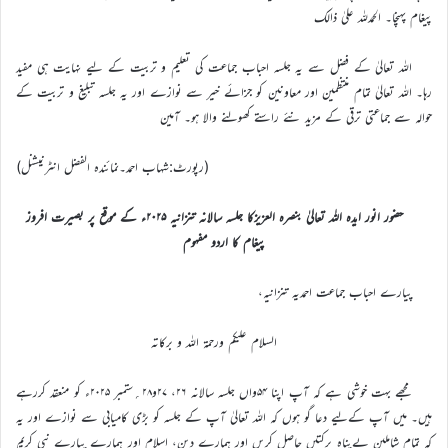
پیغام پہنچا۔ الحمدللہ علیٰ ذالک
اللہ تعالیٰ کے فضل سے یہ جلسہ احباب جماعت کی تعلیم و تربیت کے ليے نہایت ہی مفید
رہا۔ اللہ تعالیٰ تمام منتظمین اور معاونین کو جزائے خیر سے نوازے اور یہ جلسہ تبلیغ و تربیت کے
حوالہ سے جماعتی ترقی کے مزید نئے راستے کھولنے والا ہو۔ آمین
(رپورٹ:شہاب احمد۔نمائندہ الفضل انٹرنیشنل)
حضور انور ایدہ اللہ تعالیٰ بنصرہ العزیزکا جلسہ سالانہ تنزانیہ ۲۰۲۵ء کے موقع پر بصیرت افروز
پیغام کا اردو مفہوم
پیارے احباب جماعت احمدیہ تنزانیہ،
السلام علیکم ورحمة اللہ و برکاتہ
مجھے بہت خوشی ہے کہ آپ اپنا ۵۴واں جلسہ سالانہ ۲۶، ۲۷و۲۸؍ستمبر ۲۰۲۵ء کو منعقد کررہے
ہیں۔ میں آپ کےليے دعا گو ہوں کہ اللہ تعالیٰ آپ کے جلسہ کو بڑی کامیابی سے نوازے اور یہ
کہ تمام شاملین بےپناہ برکتیں حاصل کریں اور ہمارے دین، اسلام اور ہمارے پیارے نبی کریم