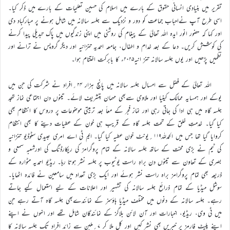
تقریر میں بنیادی انسانی حقوق کے بارے میں اسلام کی حسین تعلیمات کے بارے میں ذکر کیا۔
اسی طرح آپ نےاحباب جماعت کو دور و نزدیک سے جلسہ سالانہ میں شامل ہونے پر مبارکباد دی
اور کہا کہ حضور انور ایدہ اللہ تعالیٰ کے پیغام کی روشنی میں اپنی زندگیوں میں پاک تبدیلی پیدا کرنے
کی کوشش کریں۔ دعا کے بعد خدام و اطفال، جامعہ احمدیہ تنزانیہ اور دیگر گروپس نے ترانے اور
نظمیں پڑھیں اور یوں جلسہ سالانہ تنز انیہ۲۰۲۵ء کا بابرکت اختتام ہوا۔
اللہ تعالیٰ کے فضل سے امسال جلسہ سالانہ میں پانچ ہزار ۲۴؍افراد نے شرکت کی جن میں
یوکے اور ہمسایہ ممالک کینیا اور ملاوی سےبھی مہمان بتشریف لائے۔ تینوں دن اجتماعی نماز تہجد
جلسہ گاہ میں ہی ادا کی جاتی رہی اور نماز فجر کے معاً بعد تربیتی موضوعات پر دروس کا انتظام بھی
کیا گیا۔ خدمتِ خلق کے تحت جلسہ گاہ کے قریب ہی خون کے عطیات دینے کا بھی انتظام
کروایا گیا تھا جس میں الحمدللہ۱۱۹؍یونٹ خون عطیہ کیا گیا۔ ایم ٹی اے امری عبیدی سٹوڈیو تنزانیہ
کی ٹیم نے بڑی محنت کے ساتھ جلسہ سالانہ کے تمام پروگرامز کی ریکارڈنگ کی اورشعبہ سمعی و
بصری کے تعاون سے تینوں دن براہِ راست یوٹیوب پر جلسہ نشر ہوتا رہا۔ ریڈیو احمدیہ مٹوارہ کے
ذریعہ بھی تمام پروگرامز براہ راست نشر ہوئے اور ایک بڑی تعداد میں سامعین نے فائدہ اٹھایا۔
سوشل میڈیا کے تمام ذرائع جلسہ سالانہ کی تشہیر اور اعلانات کے لیے استعمال کیے جاتے
رہے۔ جلسہ سالانہ کے دنوں میں مختلف میڈیا ہاؤسز کے نمائندےبھی جلسہ گاہ آتے رہے جن
میں ٹی وی، ریڈیو، اخبارات اور آن لائن بلاگز کے نمائندگان شامل تھے اور انہوں نے اپنے
اپنے پلیٹ فارمز پر خبریں بھی نشر کیں اور کل ملا کر ۷؍ملین سے زائد افراد تک جلسہ سالانہ کا