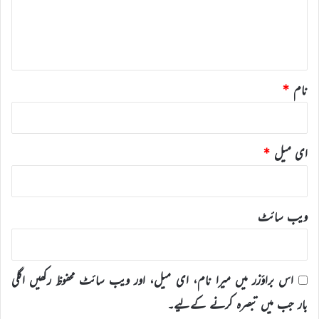
ہ
*
نام
*
ای میل
*
ویب‌ سائٹ
اس براؤزر میں میرا نام، ای میل، اور ویب سائٹ محفوظ رکھیں اگلی
بار جب میں تبصرہ کرنے کےلیے۔