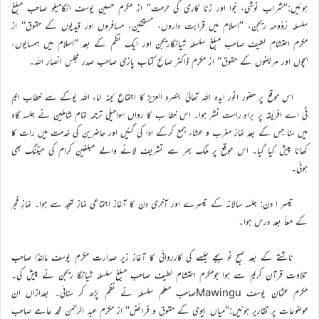
ہوئیں:’’شراب نوشی، جُوا اور زنا کاری کی حرمت‘‘ از مکرم حسین یوسف انگامیلو صاحب مبلغ
سلسلہ رُوُومہ ریجن، ’’اسلام میں قرابت داروں، مستحقین، مسافروں اور قیدیوں کے حقوق‘‘ از
مکرم احتشام لطیف صاحب مبلغ سلسلہ شیانگاریجن اور ایک نظم کے بعد ’’اسلام میں ہمسایوں،
بچوں اور مریضوں کے حقوق‘‘ از مکرم ڈاکٹر صالح کتاب پازی صاحب صدر مجلس انصار اللہ۔
اس موقع پر حضور انور ایدہ اللہ تعالیٰ بنصرہ العزیز کا اجتماع لجنہ اماء اللہ یوکے سے خطاب ایم
ٹی اے افریقہ پر براہِ راست نشر ہوا۔ اس خطا ب کا رواں سواحیلی ترجمہ تمام شاملین نے جلسہ گاہ
میں سنا جس کے بعد نماز مغرب و عشاء جمع کرکے ادا کی گئیں اور حاضرین کی خدمت میں رات کا
کھانا پیش کیا گیا۔ اس موقع پر ملک بھر سے تشریف لانے والے مبلغین کرام کی میٹنگ بھی
ہوئی۔
تیسر ا دن: جلسہ سالانہ کے تیسرے اور آخری دن کا آغاز اجتماعی نمازِ تہجد سے ہوا۔ نمازِ فجر
کے معاً بعد درس ہوا۔
ناشتے کے بعد صبح نو بجے جلسے کی کارروائی کا آغاز زیر صدارت مکرم یوسف مالِنڈا صاحب
تلاوت قرآن کریم سے ہوا جومکرم احتشام لطیف صاحب مبلغ سلسلہ شیانگا ریجن نے پیش کی۔
مکرم عثمان یوسف Mawinguصاحب معلم سلسلہ نے نظم پڑھ کر سنائی۔ بعدازاں ان
موضوعات پر تقاریر ہوئیں:’’میاں بیوی کے حقوق و فرائض‘‘ از مکرم عبد الرحمٰن محمد عامے صاحب