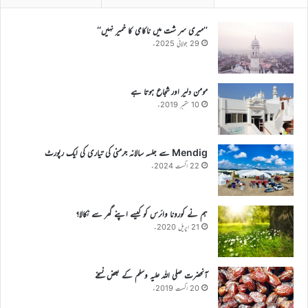
’’میری سر شت میں ناکامی کا خمیر نہیں‘‘
29 جولائی 2025ء
مومن دلیر اور شجاع ہوتا ہے
10 ستمبر 2019ء
Mendig سے جلسہ سالانہ جرمنی کی تیاری کی ایک رپورٹ
22 اگست 2024ء
ہم نے کورونا وائرس کو کیسے اپنے گھر سے نکالا؟
21 اپریل 2020ء
آنحضرت صلی اللہ علیہ وسلم کے بعض نسخے
20 اگست 2019ء