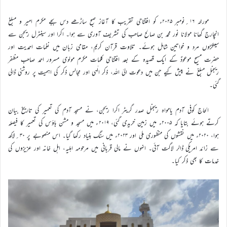
مورخہ ۱۶؍نومبر ۲۰۲۵ء کو افتتاحی تقریب کا آغاز صبح ساڑھے دس بجے مکرم امیر و مبلغ
انچارج گھانا مولانا نور محمد بن صالح صاحب کی تشریف آوری سے ہوا۔ اکرا اور سینٹرل ریجن سے
سینکڑوں مرد و خواتین شامل ہوئے۔ تلاوت قرآن کریم، مقامی زبان میں نغمات احمدیت اور
حضرت مسیح موعودؑ کے ایک قصیدہ کے بعد افتتاحی کلمات مکرم مولوی مسرور احمد صاحب مظفر
ریجنل مبلغ نے پیش کیے جن میں دعوت الیٰ اللہ، ذکر الٰہی اور مجالس ذکر کی اہمیت پر روشنی ڈالی
گئی۔
الحاج کوفی آدم یامواہ ریجنل صدر گریٹر اکرا ریجن، نے مسجد آدم کی تعمیر کی تاریخ بیان
کرتے ہوئے بتایا کہ ۲۰۰۵ء میں زمین خریدی گئی، ۲۰۱۹ء میں مسجد و مشن ہاؤس کی تعمیر کا فیصلہ
ہوا، ۲۰۲۰ء میں نقشوں کی منظوری ملی اور ۲۰۲۳ء میں سنگ بنیاد رکھا گیا۔ اس منصوبے پر ۳۰؍لاکھ
سے زائد امریکی ڈالر لاگت آئی۔ انہوں نے مالی قربانی میں مرحومہ اہلیہ، اہل خانہ اور عزیزوں کی
خدمات کا بھی ذکر کیا۔