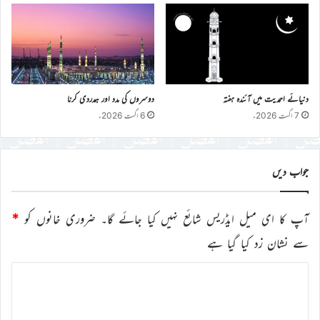
دنیائے احمدیت میں آئندہ ہفتہ
دوسروں کی مدد اور ہمدردی کرنا
7 اگست 2026ء
6 اگست 2026ء
جواب دیں
آپ کا ای میل ایڈریس شائع نہیں کیا جائے گا۔
ضروری خانوں کو
*
سے نشان زد کیا گیا ہے
ت
ب
ص