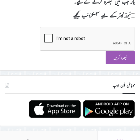
بار جب میں تبصرہ کرنے کےلیے۔
نیوز لیٹر کے لیے سبسکرائب کیجیے
موبائل فون ایپ