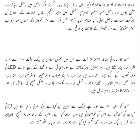
بوچے (Ashaley Botwe)نیو ٹاؤن روڈ، ایڈنٹا مدینہ، گریٹر اکرا ریجن میں ریجنل ہیڈکوارٹر،
مشن ہاؤس اور ریجنل مسجد ’’مسجد آدم‘‘پر مشتمل تین منزلہ عظیم الشان عمارت کے افتتاح کی
بابرکت سعادت حاصل ہوئی۔ یہ مقام احمدیہ مسلم مشن اکرا سے ۲۰؍کلومیٹر جبکہ بستان احمد (وہاب
آدم سٹوڈیو) سے ۸؍کلومیٹر کے فاصلے پر واقع ہے۔
مسجد کا اندرونی احاطہ ۴۵× ۲۹ فٹ ہے جس میں تینوں منازل پر بیک وقت ۶۰۰؍سے زائد
افراد نماز پڑھ سکتے ہیں۔ ہر منزل ایئرکنڈیشنڈ ہے اور ایم ٹی اے دیکھنے کے لیے بڑے LEDٹی
وی نصب کیے گئے ہیں۔ عمارت میں نماز ہال برائے احباب و خواتین، کانفرنس ہال، لجنہ ہال،
دفتر مجلس خدام الاحمدیہ، علیحدہ وضو و غسل خانے، گیسٹ ہاؤس، ریجنل مبلغ کی رہائش گاہ اور
۳۰؍KVA جنریٹر روم شامل ہیں۔
مسجد کو سفید، سنہرے اور نیلے رنگ سے مزین کیا گیا ہے جبکہ عربی رسم الخط میں قرآنی
آیات کی خطاطی نے اس کی خوبصورتی میں مزید اضافہ کیا ہے۔ اس کے ساتھ منارۃ المسیح، قادیان
کے طرز پر ایک بلند منارہ بھی تعمیر کیا گیا ہے جو دور سے نمایاں نظر آتا ہے۔