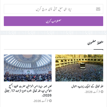
اپنا
ای
میل
آئی
ڈی
درج
کریں
متعلقہ مضمون
اللہ تعالیٰ کے نزدیک پسندیدہ اعمال
خطبہ جمعہ سیّدنا امیر المومنین حضرت خلیفۃ المسیح
الخامس ایّدہ اللہ تعالیٰ بنصرہ العزیز فرمودہ 17؍جولائی
7 اگست 2026ء
2026ء
7 اگست 2026ء