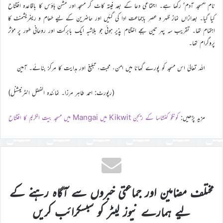
نام ’مسجد آدم‘ رکھا ہے۔ اجتماعی دعا کے بعد فیتہ کاٹ کر مسجد اور مشن ہاؤس کا باقاعدہ افتتاح
کیا گیا۔ بعدازاں نماز ظہر و عصر باجماعت ادا کی گئیں اور حاضرین کے لیے طعام و ریفریشمنٹ کا
اہتمام تھا۔ تقریب سہ پہر تین بجے اختتام پذیر ہوئی جو بلاشبہ ایک بابرکت اور روحانی طور پر مؤثر
پروگرام تھا۔
اللہ تعالیٰ اس مسجد کو پورے گھانا میں امن، محبت، تبلیغ اور ہدایت کا مرکز بنائے۔ آمین
(رپورٹ: احمد طاہر مرزا۔ نمائندہ الفضل انٹرنیشنل)
مزید پڑھیں:
کونگو کنشاسا کے ریجن Kikwit میں Mangai میں مسجد بیت الکریم کا افتتاح
مختلف مضامین اور جماعتی خبروں سے آگاہ رہنے کے
لیے ہمارے نیوز لیٹر کو سبسکرائب کریں