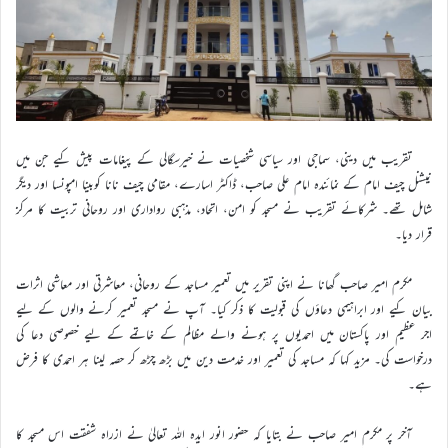
تقریب میں دینی، سماجی اور سیاسی شخصیات نے خیرسگالی کے پیغامات پیش کیے جن میں
نیشنل چیف امام کے نمائندہ امام علی صاحب، ڈاکٹر اسارے، مقامی چیف نانا کوبینا امپونسا اور دیگر
شامل تھے۔ شرکائے تقریب نے مسجد کو امن، اتحاد، مذہبی رواداری اور روحانی تربیت کا مرکز
قرار دیا۔
مکرم امیر صاحب گھانا نے اپنی تقریر میں تعمیر مساجد کے روحانی، معاشرتی اور معاشی اثرات
بیان کیے اور ابراہیمی دعاؤں کی قبولیت کا ذکر کیا۔ آپ نے مسجد تعمیر کرنے والوں کے لیے
اجر عظیم اور پاکستان میں احمدیوں پر ہونے والے مظالم کے خاتمے کے لیے خصوصی دعا کی
درخواست کی۔ مزید کہا کہ مساجد کی تعمیر اور خدمت دین میں بڑھ چڑھ کر حصہ لینا ہر احمدی کا فرض
ہے۔
آخر پر مکرم امیر صاحب نے بتایا کہ حضور انور ایدہ اللہ تعالیٰ نے ازراہ شفقت اس مسجد کا