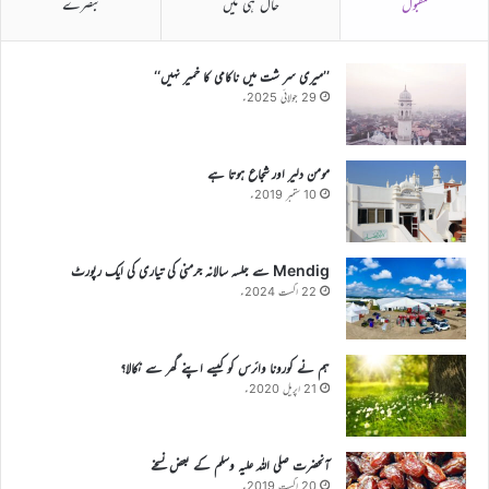
مقبول
حال ہی میں
تبصرے
’’میری سر شت میں ناکامی کا خمیر نہیں‘‘
29 جولائی 2025ء
مومن دلیر اور شجاع ہوتا ہے
10 ستمبر 2019ء
Mendig سے جلسہ سالانہ جرمنی کی تیاری کی ایک رپورٹ
22 اگست 2024ء
ہم نے کورونا وائرس کو کیسے اپنے گھر سے نکالا؟
21 اپریل 2020ء
آنحضرت صلی اللہ علیہ وسلم کے بعض نسخے
20 اگست 2019ء