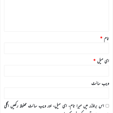
ر
ہ
*
نام
*
ای میل
*
ویب‌ سائٹ
اس براؤزر میں میرا نام، ای میل، اور ویب سائٹ محفوظ رکھیں اگلی