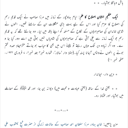
باش وبامحمدؐ ہوشیار۔ ٭ ٭
ایک عظیم الشان اصلاح کا علم
: ایامِ بہاولپور کے زمانہ میں مرزا صاحب نے ایک قدیم رسم
کی اصلاح کا عزم کیا اور اس کے لیے بہت بڑی مشکلات ان کے سامنے تھیں۔ انہوں نے
شاہی خاندان کی صاحبزادیوں کے نکاح کے مسئلہ کو اپنے ہاتھ میں لیا۔ وہ جانتے تھے کہ یہ قدیم
رسم جو ایک زمانہ سے چلی آتی ہے کہ صاحبزادیوں کی شادیاں نہیں ہوتی ہیں اسے دور کیا جا و
ے۔ وه اگر زیادہ دیر تک وہاں رہتے تو یقیناً اس میں بھی کا میاب ہو جاتے مگرمیعادِ عہدہ ختم
ہونے پر انہوں نےواپس آجانا پسند کیا۔(ہفتہ وار ‘سالار’، شمارہ نمبر۴ جلد نمبر۲، ۷ فروری ۱۹۳۲ء،
صفحہ نمبر ۱۰)
٭ دین دار، ایماندار
٭ ٭ یعنی خدا کے ساتھ (یعنی عبادت و محبت میں) دیوانہ بن جا، اور محمد ﷺ کے معاملے
میں ہوشیار اور محتاط رہ۔
٭…٭…٭
مزید پڑھیں:
خان بہادر مرزا سلطان احمد صاحب کے حالات زندگی از حضرت شیخ یعقوب علی