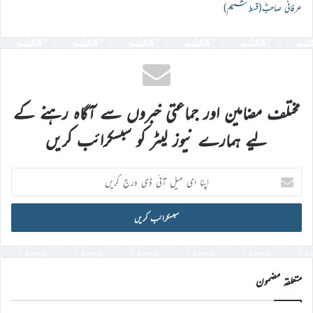
عرفانی صاحبؓ(قسط ششم)
مختلف مضامین اور جماعتی خبروں سے آگاہ رہنے کے
لیے ہمارے نیوز لیٹر کو سبسکرائب کریں
اپنا
ای
میل
آئی
ڈی
درج
کریں
متعلقہ مضمون