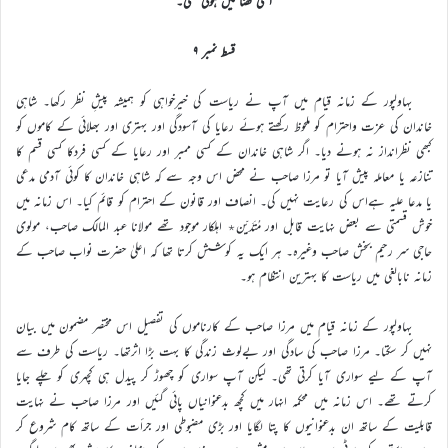
اسی فضا میں ہوئی تھی۔
قسط نمبر ۹
بہاولپور کے زمانہ قیام میں آپ نے ریاست کی خیرخواہی کو ہمیشہ پیشِ نظر رکھا۔ شاہی
خاندان کی عزت واحترام کو ملحوظ رکھتے ہوئے رعایا کی آسودگی اور بہتری اور بھلائی کے کاموں کو
کبھی نظرانداز نہ ہونے دیا۔ اگر شاہی خاندان کے کسی ممبر اور رعایا کے کسی فردکا کسی قسم کا
تنازعہ یا معاملہ پیش آیا تو مرزا صاحب نے محض اس وجہ سے کہ شاہی خاندان کا کوئی آدمی مدعی
یا مدعا علیہ ہےاس کی رعایت نہیں کی۔ انصاف اور قانون کے احترام کو قائم کیا۔ اس زمانہ میں
خوش قسمتی سے بعض نہایت قابل اور مُتَدَیِّن٭ اہلکار موجود تھے مولانا عبد المالک صاحب، مولوی
حاجی سر رحیم بخش صاحب وغیرہ۔ ہر ایک یہ کوشش کرتا تھا کہ اعلیٰ حضرت نواب صاحب کے
زمانہ نابالغی میں ریاست کا بہترین انتظام ہو۔
بہاولپور کے زمانہ قیام میں مرزا صاحب کے کارناموں کی تفصیل اس مختصر مضمون میں بیان
نہیں کر سکتا۔ مرزا صاحب کی سادگی اور بےلوث زندگی کا بہت بڑا اثرتھا۔ ریاست کی طرف سے
آپ کے لیے سواری آیا کرتی تھی۔ لیکن آپ سواری کو چھوڑ کر پیدل ہی کچہری کو چلے جایا
کرتے تھے۔ اس زمانہ میں محکمہ انہار میں کچھ بدعنوانیاں پائی گئیں اور مرزا صاحب نے نہایت
قابلیت کے ساتھ ان بدعنوانیوں کا پتا لگایا اور بڑی مضبوطی اور جرأت کے ساتھ کام شروع کر