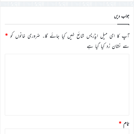
جواب دیں
آپ کا ای میل ایڈریس شائع نہیں کیا جائے گا۔
ضروری خانوں کو
*
سے نشان زد کیا گیا ہے
ت
ب
ص
ر
ہ
*
نام
*