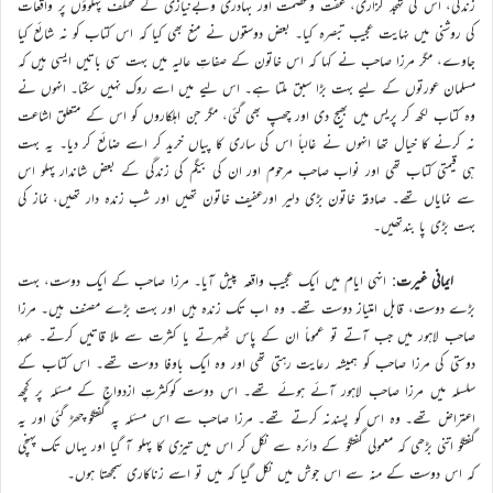
زندگی، اس کی تہجد گزاری، عفت وعصمت اور بہادری وبےنیازی کے مختلف پہلوؤں پر واقعات
کی روشنی میں نہایت عجیب تبصرہ کیا۔ بعض دوستوں نے منع بھی کیا کہ اس کتاب کو نہ شائع کیا
جاوے، مگر مرزا صاحب نے کہا کہ اس خاتون کے صفاتِ عالیہ میں بہت سی باتیں ایسی ہیں کہ
مسلمان عورتوں کے لیے بہت بڑا سبق ملتا ہے۔ اس لیے میں اسے روک نہیں سکتا۔ انہوں نے
وہ کتاب لکھ کر پریس میں بھیج دی اور چھپ بھی گئی، مگر جن اہلکاروں کو اس کے متعلق اشاعت
نہ کرنے کا خیال تھا انہوں نے غالباً اس کی ساری کا پیاں خرید کر اسے ضائع کر دیا۔ یہ بہت
ہی قیمتی کتاب تھی اور نواب صاحب مرحوم اور ان کی بیگم کی زندگی کے بعض شاندار پہلو اس
سے نمایاں تھے۔ صادقہ خاتون بڑی دلیر اورعفیف خاتون تھیں اور شب زنده دار تھیں، نماز کی
بہت بڑی پا بندتھیں۔
ایمانی غیرت
: انہی ایام میں ایک عجیب واقعہ پیش آیا۔ مرزا صاحب کے ایک دوست، بہت
بڑے دوست، قابل امتیاز دوست تھے۔ وہ اب تک زندہ ہیں اور بہت بڑے مصنف ہیں۔ مرزا
صاحب لاہور میں جب آتے تو عموماً ان کے پاس ٹھہرتے یا کثرت سے ملا قاتیں کرتے۔ عہدِ
دوستی کی مرزا صاحب کو ہمیشہ رعایت رہتی تھی اور وہ ایک باوفا دوست تھے۔ اس کتاب کے
سلسلہ میں مرزا صاحب لاہور آئے ہوئے تھے۔ اس دوست کوکثرتِ ازدواج کے مسئلہ پر کچھ
اعتراض تھے۔ وہ اس کو پسندنہ کرتے تھے۔ مرزا صاحب سے اس مسئلہ پہ گفتگو چھڑ گئی اور یہ
گفتگو اتنی بڑھی کہ معمولی گفتگو کے دائرہ سے نکل کر اس میں تیزی کا پہلو آ گیا اور یہاں تک پہنچی
کہ اس دوست کے منہ سے اس جوش میں نکل گیا کہ میں تو اسے زناکاری سمجھتا ہوں۔