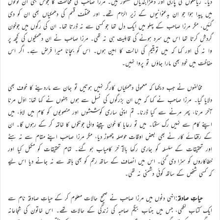
دیا۔ ریاستوں کی پارٹی اور دھڑابندیاں مشہور ہیں۔ مرزا صاحب کی مخالفت کا جوش بھی ان لوگوں
میں پیدا ہؤا جو اِن بدعنوانیوں کے زیرِ الزام تھے۔ اور مختلف قسم کی دھمکیاں بھی ان کو دی
گئیں، مگر مرزا صاحب کے پہلو میں ایک دل تھا جو کسی سے نہ ڈرتا تھا۔ ان کی رگوں میں جوخون
گردش کرتا تھا اس میں سرد ہونے کی قابلیت ہی نہ تھی۔ مرزا صاحب نے ان دھمکیوں کی کچھ پر
وا نہ کی اور کہا کہ میں تویتیم کی امانت کا امین ہوں۔ اس کو بچانا میرا فرض ہے۔ اگر اس
حفاظت میں خود بھی مارا جاؤں تو پروا نہیں۔
مخالفوں نے جب دیکھا کہ معمولی دھمکیاں کارگر نہیں ہوتیں تو جان سے ماردینے کا خوف بھی
دلایا گیا۔ مرزا صاحب نے کہا کہ میں ان بزرگوں کی نسل سے ہوں جنہوں نے کہا تھا: اوّل مرنا
آخر مرنا، پھر مرنے سے کیا ڈرنا۔ تم اپنی ساری کوششوں اور منصوبوں کو کام میں لاؤ، میں
اپنے کام سے نہیں رک سکتا۔ میں تو رعایا کا خون پینے والی جونکوں کا خاتمہ کر کے رہوں گا۔ ان
کے رفقائے کار نے بھی بعض اوقات حوصلہ چھوڑ دیا، مگر مرزا صاحب اپنے مقام سے نہ ہٹے
اور تحقیقات کے سلسلہ کو جاری رکھا بالآ خر کامیاب ہو گئے۔ تمام تحقیقات کو مکمل کیا اور
خطاکاروں کو سزا دی گئی۔ اس میں انصاف کے ساتھ رحم کو بھی ہاتھ سے نہ جانے دیا اس لیے
کہ کسی شخص کے ساتھ کوئی دشمنی نہ تھی۔
حیاتِ صادقہ
:انہی دنوں میں مرزا صاحب نے صحیح حالات معلوم کر کے حیاتِ صادقہ نام سے
ایک کتاب لکھی، جس میں جناب بیگم صاحبہ کی زندگی کے حالات تھے۔ اس خاتون کی شجاعانہ