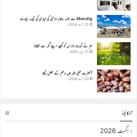
Mendig سے جلسہ سالانہ جرمنی کی تیاری کی ایک رپورٹ
22 اگست 2024ء
ہم نے کورونا وائرس کو کیسے اپنے گھر سے نکالا؟
21 اپریل 2020ء
آنحضرت صلی اللہ علیہ وسلم کے بعض نسخے
20 اگست 2019ء
آرکائیوز
اگست 2026