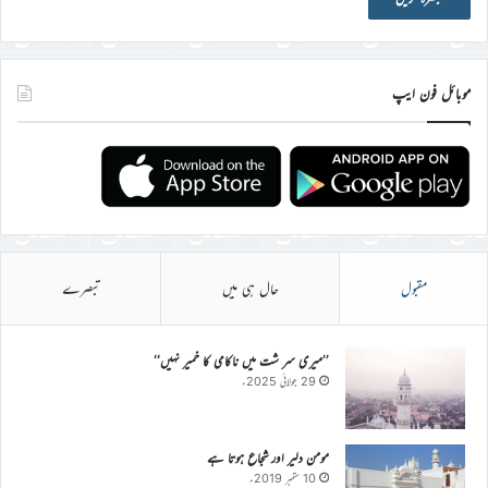
موبائل فون ایپ
مقبول
حال ہی میں
تبصرے
’’میری سر شت میں ناکامی کا خمیر نہیں‘‘
29 جولائی 2025ء
مومن دلیر اور شجاع ہوتا ہے
10 ستمبر 2019ء