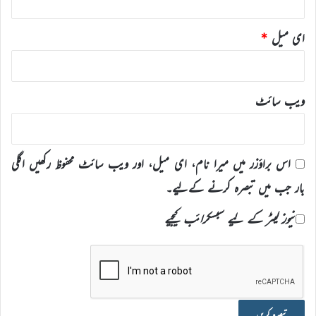
ای میل
*
ویب‌ سائٹ
اس براؤزر میں میرا نام، ای میل، اور ویب سائٹ محفوظ رکھیں اگلی
بار جب میں تبصرہ کرنے کےلیے۔
نیوز لیٹر کے لیے سبسکرائب کیجیے