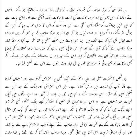
یہ جملہ سن کر مرزا صاحب کی غیرتِ ایمانی نے جوش مارا اور وہ بےاختیار ہو گئے۔ انہوں
نے دیکھا کہ اس جملہ کی زد سرورِ کائنات کی ذاتِ با برکات تک پہنچتی ہے اور ایسی بات ہے
کہ میں نہیں برداشت کر سکتا، اس سختی سے اس دو ست کو اس کاالزامی جواب دیا کہ اس کے
ہوش اڑ گئے، وہ گھبرایا اور اسے خیال ہؤا کہ ایسا نہ ہو مرزا صاحب مجھ پر حملہ کر دیں اور خود
اسے خیال بھی آیا کہ بے شک میں ایسا جملہ بولنے میں سخت غلطی پر تھا مگر اب کیا ہو سکتا تھا۔
مرزا صاحب نے کہا کہ آج کے بعد تم اس قابل نہیں رہے کہ تمہارے ساتھ تعلقات کو بڑھایا
جاو ے۔ اورعملاً ان سے انقطاع کر لیا۔ اس کے بعد وہ ان سے ملنے کے لیے نہ جاتے۔ اگر
کبھی ملاقات ہو بھی جاتی تو سرسری طور پر مل لیا، ورنہ انہوں نے اس سے تعلق توڑ دیا۔
جو شخص آنحضرت صلی اللہ علیہ وسلم کے ایک فعل پرا عتراض کرتا ہے اور مسلمان کہلاتا
ہے بلکہ آپ کی ذریت میں داخل کہلاتا ہے۔ میں اس اعتراض اور ہتک کے بعد اس سے
تعلق نہیں رکھ سکتا۔ اس دوست کے و ہم میں بھی یہ بات نہ تھی۔ وہ اپنے رنگ میں ایک
غیرت مند مسلمان ہے اور اس امر کا خیال بھی نہیں آ سکتا کہ کیسے ہتک مقصود تھی مگر جملہ
ایسے رنگ میں کہا گیا کہ وہ ہتک کا پہلو یا نتیجہ اپنے اندر رکھتا تھا۔ یہ غیرت کی ایک ہی مثال
نہیں اور یہ ایک فطر تی بات تھی۔ آنحضرت صلی اللہ علیہ وسلم کے ساتھ محبت و عشق اور آپ
کی ذات بابرکات کےلیے غیرت وجوش مرزا صاحب نے اپنے واجب الاحترام باپ سے لیا تھا۔
اور ان کی ابتدائی تربیت اسی فضا میں ہوئی تھی۔ مرزا صاحب ہمیشہ کہا کرتے تھے: با خدا دیوانہ