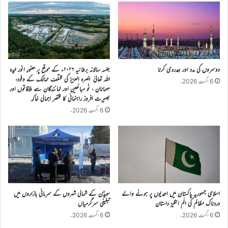
دوسروں کی مدد اور ہمدردی کرنا
جلسہ سالانہ برطانیہ ۲۰۲۶ء کے موقع پر حضورِ انور ایّدہ
الله تعالیٰ بنصرہ العزیز کی مختلف ممالک کے وفود،
6 اگست 2026ء
مہمانان ، نَو مبائعین اور نمائندگان سے ملاقاتوں اور
بصیرت افروز راہنمائی کا مختصر اجمالی خاکہ
6 اگست 2026ء
اسلامی جمہوریہ پاکستان میں احمدیوں پر ہونے والے
سویڈن کے شمالی شہروں کے سرمائی بازاروں میں
دردناک مظالم کی الَم انگیز داستان
تبلیغی سرگرمیاں
6 اگست 2026ء
6 اگست 2026ء