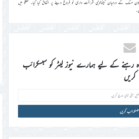
یلون مسک کے درمیان ٹیکنالوجی شراکت داری کو فروغ دینے پر اتفاق کیا گیا۔ گفتگو میں
ی۔
اہ رہنے کے لیے ہمارے نیوز لیٹر کو سبسکرائب
کریں