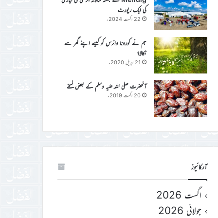
کی ایک رپورٹ
22 اگست 2024ء
ہم نے کورونا وائرس کو کیسے اپنے گھر سے
نکالا؟
21 اپریل 2020ء
آنحضرت صلی اللہ علیہ وسلم کے بعض نسخے
20 اگست 2019ء
آرکائیوز
اگست 2026
جولائی 2026