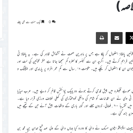
لاصہ)
0
ایک منٹ سے بھی پہلے
Print
Share via Email
Faceb
X
ایک نوجوان نکوٹین پاؤچز استعمال کر چکا ہے جس پر ماہرینِ صحت نے تشویش ظاہر کی ہے۔ یہ پاؤچز ٹی
ین فراہم کرتے ہیں۔ اگرچہ ان سے کینسر کا خطرہ کم سمجھا جاتا ہے مگر نکوٹین کی لت اور
منہ و دانتوں کے مسائل کا خدشہ موجود ہے۔ سروے کے مطابق ۱۳؍فیصد نوجوان ان کا استعمال کر چکے ہیں۔ حکومت ۱۸؍سال سے کم عمر افراد پر پابندی اور پیکجنگ و
بی صوبے قنیطرہ میں پیش قدمی کرتے ہوئے دو چیک پوائنٹس قائم کر دیے ہیں۔ عرب میڈیا
 ٹی وی نے ان اقدامات کو شام کی داخلی خودمختاری کی کھلی خلاف ورزی قرار دیا ہے۔
رپورٹس کے مطابق گذشتہ ایک سال کے دوران اسرائیل کی جانب سے شام میں تقریباً ۶۰۰؍فضائی، ڈرون حملے اور گولہ باری کے واقعات پیش آئے جن کے نتیجے میں
 مزید بڑھ گئی ہے۔
ف ایگزیکٹو ایلون مسک نے دبئی کا دورہ کیا جہاں دبئی کے ولی عہد شیخ حمدان بن محمد بن