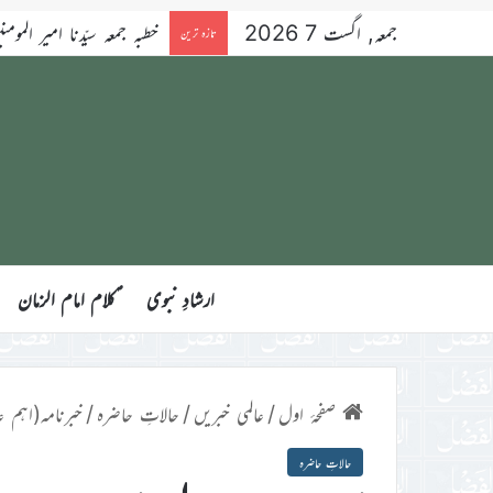
جمعہ, اگست 7 2026
خطبہ جمعہ سیّدنا امیر المومنین ح
تازہ ترین
ارشادِ نبوی
ؑکلام امام الزمان
صفحۂ اول
/
عالمی خبریں
/
حالاتِ حاضرہ
/
خبرنامہ(اہم ع
حالاتِ حاضرہ