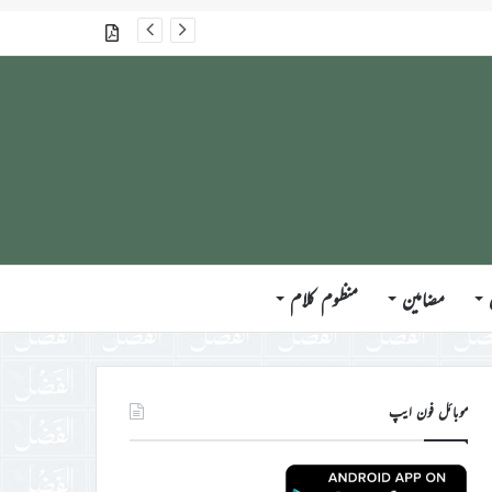
گذشتہ شمارے
مضامین
منظوم کلام
موبائل فون ایپ