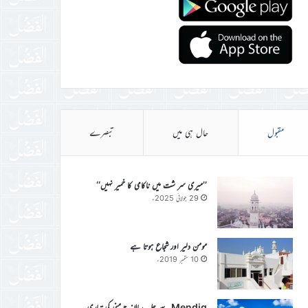
مقبول
حال ہی میں
تبصرے
’’میری سر شت میں ناکامی کا خمیر نہیں‘‘
29 جولائی 2025ء
مومن دلیر اور شجاع ہوتا ہے
10 ستمبر 2019ء
Mendig سے جلسہ سالانہ جرمنی کی تیاری