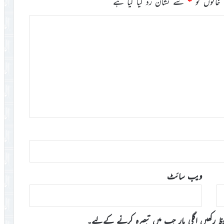
خانوں کو
*
سے نشان زد کیا گیا ہے
ویب‌ سائٹ
وظ رکھیں اگلی بار جب میں تبصرہ کرنے کےلیے۔