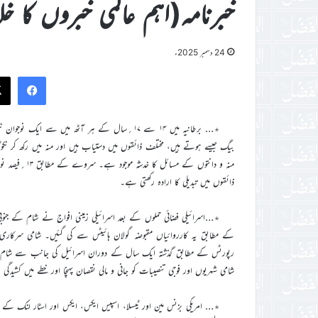
خبرنامہ(اہم عالمی خبروں کا خ
24 دسمبر 2025ء
ook
٭… برطانیہ میں ۱۴ سے ۱۷؍سال کے ہر آٹھ میں سے 
بیگ جیسے ہوتے ہیں، مختلف ذائقوں میں دستیاب ہیں اور منہ میں رکھ کر نکوٹ
ذائقوں میں تبدیلی کا ارادہ رکھتی ہے۔
٭…اسرائیلی فضائی حملوں کے بعد اسرائیلی زمینی افواج نے شام کے جنو
کے مطابق یہ کارروائیاں مقبوضہ گولان ہائیٹس سے کی گئیں۔ شامی سرکاری
شامی شہریوں اور فوجی تنصیبات کو جانی و مالی نقصان پہنچا اور خطے میں کشیدگی
٭… امریکی بزنس مین اور ٹیسلا، اسپیس ایکس، ایکس اور اسٹار لنک کے چی