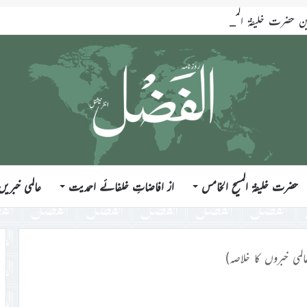
ضرت خلیفۃ المسیح الخامس ایّدہ اللہ تعالیٰ بنصرہ العزیز فرمودہ 17؍جولائی 2026ء
حضرت خلیفۃ المسیح الخامس
از افاضاتِ خلفائے احمدیت
عالمی خبریں
المی خبروں کا خلاصہ)