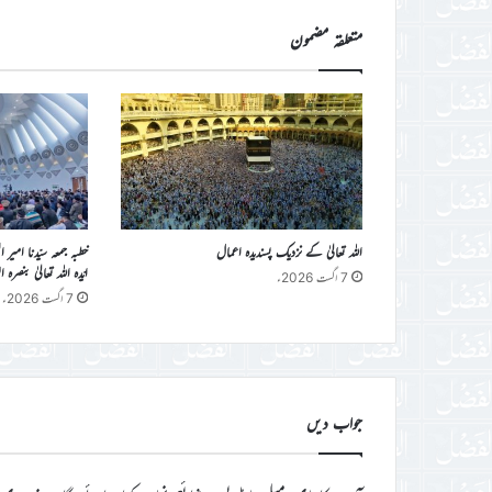
متعلقہ مضمون
اللہ تعالیٰ کے نزدیک پسندیدہ اعمال
خطبہ جمعہ سیّدنا امیر 
ایّدہ اللہ تعالیٰ بنصرہ العزیز فرمو
7 اگست 2026ء
7 اگست 2026ء
جواب دیں