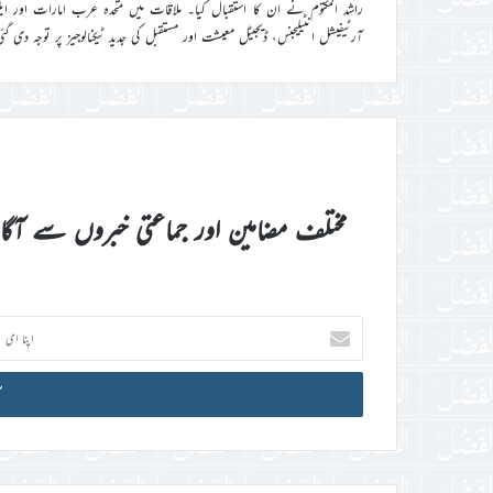
راشد المکتوم نے ان کا استقبال کیا۔ ملاقات میں متحدہ عرب امارات اور ا
آرٹیفیشل انٹیلیجنس، ڈیجیٹل معیشت اور مستقبل کی جدید ٹیکنالوجیز پر توجہ دی گئ
مختلف مضامین اور جماعتی خبروں سے آگ
اپنا
ای
میل
آئی
ڈی
درج
کریں