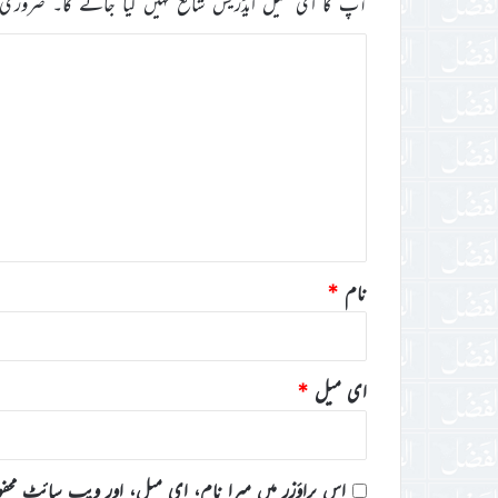
آپ کا ای میل ایڈریس شائع نہیں کیا جائے گا۔
ضروری 
ت
ب
ص
ر
ہ
*
نام
*
ای میل
*
اس براؤزر میں میرا نام، ای میل، اور ویب سائٹ محف