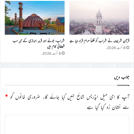
قرآن شریف نے شراب کو قطعاً حرام قرار دیا ہے
شراب، جوئے اور قرعہ اندازی کے تیر سب
شیطانی کام ہیں
8 اگست 2026ء
8 اگست 2026ء
جواب دیں
آپ کا ای میل ایڈریس شائع نہیں کیا جائے گا۔
ضروری خانوں کو
*
سے نشان زد کیا گیا ہے
ت
ب