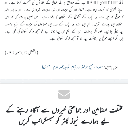
فَاِنَّہَا مِنۡ تَقۡوَی الۡقُلُوۡبِ کے مطابق جو اللہ تعالیٰ کے نشانوں کی عظمت کرتا ہے۔ وہ
اپنے تقویٰ کا ثبوت دیتا ہے۔ شعائر اللہ کی عزت اور قدر نہایت ضروری ہے۔ اور سالانہ جلسہ
کا موقع ہم میں سے ہر ایک کے تقویٰ کے امتحان کا وقت ہے۔ بس ہمیں چاہیے کہ ہم اس
امتحان میں پورے اتریں۔ ہم میں سے ہر ایک کے دل میں مہمانوں کی عزت کے لیے وسعت
پیدا ہونی چاہیے۔ اور اگر برخلاف اس کے انقباض پیدا ہوتا ہے تو سمجھ لو کہ تقویٰ کی کمی ہے۔
ہاں اگر ایسے موقع پر بشاشت پیدا ہو تو سمجھ لو کہ تقویٰ ہے۔
( الفضل ۲۵؍دسمبر ۱۹۲۵ء )
مزید پڑھیں:
حضرت مسیح موعودؑ اور قیام توحید(قسط دوم۔ آخری)
مختلف مضامین اور جماعتی خبروں سے آگاہ رہنے کے
لیے ہمارے نیوز لیٹر کو سبسکرائب کریں