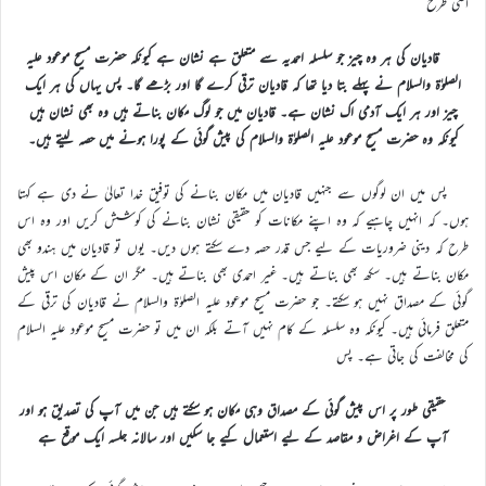
اسی طرح
قادیان کی ہر وہ چیز جو سلسلہ احمدیہ سے متعلق ہے نشان ہے کیونکہ حضرت مسیح موعود علیہ
الصلوٰۃ والسلام نے پہلے بتا دیا تھا کہ قادیان ترقی کرے گا اور بڑھے گا۔ پس یہاں کی ہر ایک
چیز اور ہر ایک آدمی اک نشان ہے۔ قادیان میں جو لوگ مکان بناتے ہیں وہ بھی نشان ہیں
کیونکہ وہ حضرت مسیح موعود علیہ الصلوٰۃ والسلام کی پیش گوئی کے پورا ہونے میں حصہ لیتے ہیں۔
پس میں ان لوگوں سے جنہیں قادیان میں مکان بنانے کی توفیق خدا تعالیٰ نے دی ہے کہتا
ہوں۔ کہ انہیں چاہیے کہ وہ اپنے مکانات کو حقیقی نشان بنانے کی کوشش کریں اور وہ اس
طرح کہ دینی ضروریات کے لیے جس قدر حصہ دے سکتے ہوں دیں۔ یوں تو قادیان میں ہندو بھی
مکان بناتے ہیں۔ سکھ بھی بناتے ہیں۔ غیر احمدی بھی بناتے ہیں۔ مگر ان کے مکان اس پیش
گوئی کے مصداق نہیں ہو سکتے۔ جو حضرت مسیح موعود علیہ الصلوٰۃ والسلام نے قادیان کی ترقی کے
متعلق فرمائی ہیں۔ کیونکہ وہ سلسلہ کے کام نہیں آتے بلکہ ان میں تو حضرت مسیح موعود علیہ السلام
کی مخالفت کی جاتی ہے۔ پس
حقیقی طور پر اس پیش گوئی کے مصداق وہی مکان ہو سکتے ہیں جن میں آپ کی تصدیق ہو اور
آپ کے اغراض و مقاصد کے لیے استعمال کیے جا سکیں اور سالانہ جلسہ ایک موقع ہے