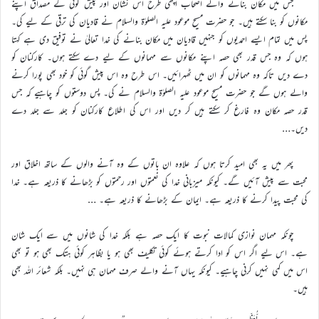
جس میں مکان بنانے والے اصحاب اچھی طرح اس نشان اور پیش گوئی کے مصداق اپنے
مکانوں کو بنا سکتے ہیں۔ جو حضرت مسیح موعود علیہ الصلوٰۃ والسلام نے قادیان کی ترقی کے لیے کی۔
پس میں تمام ایسے احمدیوں کو جنہیں قادیان میں مکان بنانے کی خدا تعالیٰ نے توفیق دی ہے کہتا
ہوں کہ وہ جس قدر بھی حصہ اپنے مکانوں سے مہمانوں کے لیے دے سکتے ہوں۔ کارکنان کو
دے دیں تاکہ وہ مہمانوں کو ان میں ٹھہرائیں۔ اس طرح وہ اس پیش گوئی کو خود بھی پورا کرنے
والے ہوں گے جو حضرت مسیح موعود علیہ الصلوٰۃ والسلام نے کی۔ پس دوستوں کو چاہیے کہ جس
قدر حصہ مکان وہ فارغ کر سکتے ہیں کر دیں اور اس کی اطلاع کارکنان کو جلد سے جلد دے
دیں۔…
پھر میں یہ بھی امید کرتا ہوں کہ علاوہ ان باتوں کے وہ آنے والوں کے ساتھ اخلاق اور
محبت سے پیش آئیں گے۔ کیونکہ میزبانی خدا کی نعمتوں اور رحمتوں کو بڑھانے کا ذریعہ ہے۔ خدا
کی محبت پیدا کرنے کا ذریعہ ہے۔ ایمان کے بڑھانے کا ذریعہ ہے۔ …
چونکہ مہمان نوازی کمالات نبوت کا ایک حصہ ہے بلکہ خدا کی شانوں میں سے ایک شان
ہے۔ اس لیے اگر اس کو ادا کرتے ہوئے کوئی تکلیف بھی ہو یا بظاہر کوئی ہتک بھی ہو تو بھی
اس میں کمی نہیں کرنی چاہیے۔ کیونکہ یہاں آنے والے صرف مہمان ہی نہیں۔ بلکہ شعائر اللہ بھی
ہیں۔