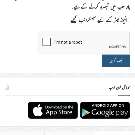
بار جب میں تبصرہ کرنے کےلیے۔
نیوز لیٹر کے لیے سبسکرائب کیجیے
موبائل فون ایپ