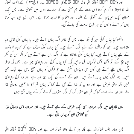
اور وَمَنۡ یُّعَظِّمۡ شَعَآئِرَ اللّٰہِ فَاِنَّہَا مِنۡ تَقۡوَی الۡقُلُوۡبِ۔ (الحج:۳۳ ) کےماتحت شعائر
اللہ کا اعزاز و اکرام کرنا اس بات کے ہم معنی ہے کہ ہمارے دلوں میں تقویٰ ہے۔ پس ایک
مہمان ایک میزبان کے تقویٰ کے اظہار اور امتحان کا ذریعہ ہوتا ہے۔ اس لیے میں امید کرتا
ہوں کہ آنے والوں کی ہر طرح خدمت کی جائے گی۔
دیکھو کیا یہاں کوئی سیر کی جگہ ہے۔ جس کی خاطر لوگ یہاں آتے ہیں۔ یا یہاں کوئی قابل دید
مقامات ہیں۔ جن کو دیکھنے کے لیے لوگ آتے ہیں۔ کیا یہاں کوئی منڈی ہے کہ خریدو فروخت
کے لیے یہاں آتے ہیں۔ کیا یہاں کوئی بادشاہ ہے کہ لوگ اس لیے آتے ہیں کہ اگر اس کی نظر
میں جچ گئے تو اچھی اچھی نوکریاں مل جائیں گی۔ کیا یہاں کوئی اور دنیاوی چیز ہے۔ جس کی خاطر
لوگ یہاں چلے آتے ہیں کون سی دنیاوی کشش ہے جو لوگوں کو یہاں کھینچ رہی ہے ایک بھی
نہیں۔ پھر لوگ کیوں یہاں آتے ہیں۔ ان کے آنے کی ایک ہی وجہ ہے اور وہ کوئی دنیاوی
نہیں بلکہ دینی غرض ہے اور وہ یہ کہ خدا کے نبی نے کہا کہ یہاں تم آؤ تا تمہیں روحانی غذا
ملے اور خدا نے اسے کہا کہ تم دن مقرر کرو کہ لوگ سفروں کو طے کر کے یہاں جمع ہوں۔
پس قادیان میں لوگ صرف اسی ایک غرض کے لیے آتے ہیں۔ اور صرف اسی روحانی غذا
کی خواہش ان کو یہاں لاتی ہے۔
پس ہمارا جلسہ شعائراللہ ہے بلکہ ہر آنے والا شعائر اللہ ہے اور وَمَنۡ یُّعَظِّمۡ شَعَآئِرَ اللّٰہِ