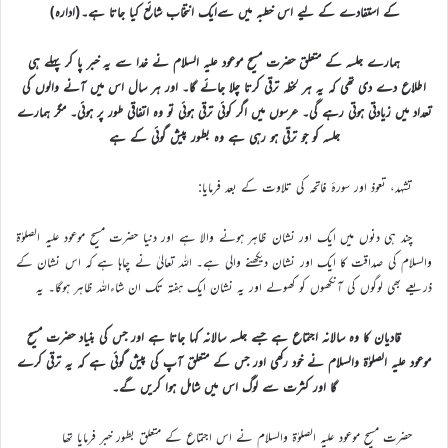
کے استفادے کے لیے اس خطبہ میں سےایک انتخاب شائع کیا جاتا ہے۔(ادارہ)
ہمارے جلسہ کے متعلق حضرت مسیح موعود علیہ السلام نے خدا سے یہ خبر پا کر پہلے ہی
اطلاع دے دی تھی کہ یہ ہر لحظہ ترقی کرتا چلا جائے گا۔ اور ہر سال اس میں آنے والوں کی
تعداد میں زیادتی ہوتی رہے گی۔ عرسوں میں اگر کوئی ترقی ہوئی تو وہ اتفاقی طور پر ہوئی۔ مگر ہمارے
جلسہ کو جو ترقی ہو رہی ہے وہ بطور پیش گوئی کے ہے
تشہد، تعوذ اور سورۂ فاتحہ کی تلاوت کے بعد فرمایا:
چند ہی دنوں میں ایک اور نشان ظاہر ہونے والا ہے اور دنیا حضرت مسیح موعود علیہ الصلوٰۃ
والسلام کی صداقت کا ایک اور نشان دیکھنے والی ہے۔ اللہ تعالیٰ نے چاہا ہے کہ اس نشان کے
ذریعے بھی لوگوں کی آنکھوں کو کھولے اور یہ نشان ایک ہفتہ تک ان شاءاللہ ظاہر ہوگا۔ یہ
قادیان کا وہ سالانہ اجتماع ہے جسے جلسہ سالانہ کہا جاتا ہے اور جس کی بنیاد حضرت مسیح
موعود علیہ الصلوٰۃ والسلام نے خود رکھی اور جس کے متعلق آپ کی پیش گوئی ہے کہ یہ ترقی کرے
گا اور کثرت سے لوگ اس میں شامل ہوا کریں گے۔
حضرت مسیح موعود علیہ الصلوٰۃ والسلام نے اس اجتماع کے متعلق بطور خبر فرمایا تھا