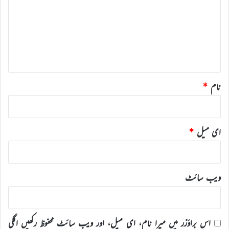
ص
ر
ہ
*
نام
*
ای میل
*
ویب‌ سائٹ
اس براؤزر میں میرا نام، ای میل، اور ویب سائٹ محفوظ رکھیں اگلی