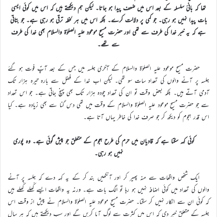
تھا کہ بانیٔ سلسلہ کے بعد اس میں ضعف پیدا ہو جاتا۔ لیکن ہم دیکھتے ہیں کہ اس میں کوئی ایسی
بات پیدا نہیں ہو رہی۔ جو کمی پر دلالت کرے۔ بلکہ اس میں ہر لحظہ ترقی ہو رہی ہے۔ جو بتاتی
ہے کہ یہ خبر خدا کی طرف سے تھی اور حضرت مسیح موعود علیہ الصلوٰۃ والسلام بھی خدا کی طرف
سے تھے۔
حضرت مسیح موعود علیہ الصلوٰۃ والسلام کے آخری جلسہ میں جس کے بعد آپؑ فوت ہو گئے
جلسہ پر آنے والوں کی تعداد سات سو تھی۔ لیکن اب خدا کے فضل سے بارہ تیرہ ہزار تک
آدمی آتے ہیں۔ بلکہ بعض وقت تو ان کی تعداد چودہ ہزار تک بھی پہنچ جاتی ہے۔ جو اس تعداد
سے جو حضرت مسیح موعود علیہ الصلوٰۃ والسلام کے وقت میں تھی دس گنا سے بھی زیادہ ہے۔ کیا
اس قدر ہجوم کو دیکھ کر جو صرف خدا کی خاطر یہاں آتا ہے۔
کوئی کہہ سکتا ہے کہ قادیان میں حرم کی طرح ہجوم کے متعلق جو پیش گوئی ہے۔ وہ پوری
نہیں ہو رہی۔
ایک شخص واقعات سے منہ پھیر کر اور آنکھیں بند کر کے یہ کہہ دے کہ جلسہ پر آنے
والوں کی تعداد میں کوئی اضافہ نہیں ہو رہا تو الگ بات ہے۔ ورنہ یہ واقعات ایسے کُھلے کُھلے ہیں
کہ کوئی ان سے انکار نہیں کر سکتا۔ حضرت مسیح موعود علیہ الصلوٰۃ والسلام نے پیش از وقت اس
جلسہ کے متعلق خبر دی کہ اس میں کثرت سے لوگ آیا کریں گے اور سب دیکھتے ہیں کہ ہر سال