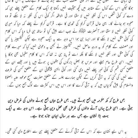
کسی زبان کے مصنفوں میں سے اگر کوئی مصنف سب سے بڑھ جائے تو بےشک یہ اس کا کمال
ہوگا لیکن اس کے کمال کے مقابلہ میں کچھ حیثیت نہیں رکھتا جو ایک کلام کے متعلق پہلے ہی کہہ
دے کہ کوئی شخص اس کی نظیر نہیں لا سکتا اور فی الواقعہ اگر کوئی اس کی نظیر نہ لا سکے تو وہ
معجزہ ہو جائے گا۔ یہی حال قرآن کریم کی تحدی کا ہے۔ قرآن کریم نے پہلے کہہ دیا کہ میری
کوئی نظیر نہیں لا سکتا اور آنحضرت ﷺ نے جب اسے پیش کیا تو ساتھ ہی فرما دیا کہ اس کلام
کی کوئی مثل نہیں لا سکے گا اور ایسا ہی ہوا اس وجہ سے یہ ایک معجزہ ہے لیکن شیکسپیئر یا کسی
اور مصنف کے کلام کو یہ درجہ حاصل نہیں۔ شیکسپیئر نے کبھی یہ دعویٰ نہیں کیا کہ میرے کلام
کی کوئی مثل اور نظیر نہیں لا سکے گا بلکہ اسے تو پتہ ہی نہ تھا کہ اس کا کلام مقبول بھی ہوگا یا
نہیں۔ اسی طرح عام میلے اور عرس جو بعض بزرگوں کی جگہوں پر ہوتے ہیں یا اور جلسے ان کے
متعلق کسی قسم کی کوئی خبر پہلے نہیں دی گئی اور کوئی ایسی پیشگوئی ان کے متعلق کسی کی طرف
سے نہیں کی گئی کہ یہ ترقی کریں گے لیکن ہمارے جلسہ کے متعلق حضرت مسیح موعود علیہ الصلوٰۃ
والسلام کی پیش گوئیاں ہیں کہ یہ ترقی کرے گا اور اس میں اس کثرت سے لوگ جمع ہوں گے۔
جس طرح کہ مکہ مکرمہ میں جمع ہوتے ہیں۔ جس طرح وہاں جمع ہونے والوں کی غرض دین
ہوتی ہے۔ اسی طرح یہاں آنے والوں کی غرض بھی محض دین ہوتی ہے۔ اس وجہ سے یہ ایک
بہت بڑا نشان ہے جس سے ہر سال ایمان تازہ ہوتا ہے۔
یہ اس لیے نشان ہے کہ اس کے ترقی کرنے کے متعلق پہلے ہی سے اطلاع دی گئی تھی۔