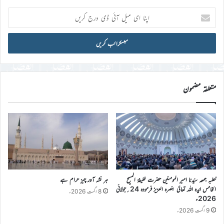
اپنا
ای
میل
آئی
ڈی
درج
کریں
متعلقہ مضمون
خطبہ جمعہ سیّدنا امیر المومنین حضرت خلیفۃ المسیح
ہر نشہ آور چیز حرام ہے
الخامس ایّدہ اللہ تعالیٰ بنصرہ العزیز فرمودہ 24؍جولائی
8 اگست 2026ء
2026ء
9 اگست 2026ء