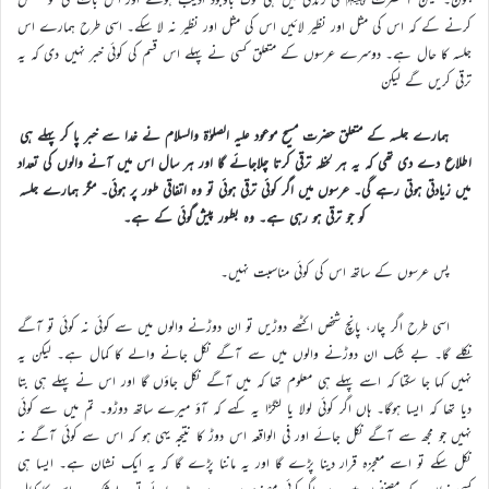
کرنے کے کہ اس کی مثل اور نظیر لائیں اس کی مثل اور نظیر نہ لا سکے۔ اسی طرح ہمارے اس
جلسہ کا حال ہے۔ دوسرے عرسوں کے متعلق کسی نے پہلے اس قسم کی کوئی خبر نہیں دی کہ یہ
ترقی کریں گے لیکن
ہمارے جلسہ کے متعلق حضرت مسیح موعود علیہ الصلوٰۃ والسلام نے خدا سے خبر پا کر پہلے ہی
اطلاع دے دی تھی کہ یہ ہر لحظہ ترقی کرتا چلاجائے گا اور ہر سال اس میں آنے والوں کی تعداد
میں زیادتی ہوتی رہے گی۔ عرسوں میں اگر کوئی ترقی ہوئی تو وہ اتفاقی طور پر ہوئی۔ مگر ہمارے جلسہ
کو جو ترقی ہو رہی ہے۔ وہ بطور پیش گوئی کے ہے۔
پس عرسوں کے ساتھ اس کی کوئی مناسبت نہیں۔
اسی طرح اگر چار، پانچ شخص اکٹھے دوڑیں تو ان دوڑنے والوں میں سے کوئی نہ کوئی تو آگے
نکلے گا۔ بے شک ان دوڑنے والوں میں سے آگے نکل جانے والے کا کمال ہے۔ لیکن یہ
نہیں کہا جا سکتا کہ اسے پہلے ہی معلوم تھا کہ میں آگے نکل جاؤں گا اور اس نے پہلے ہی بتا
دیا تھا کہ ایسا ہوگا۔ ہاں اگر کوئی لولا یا لنگڑا یہ کہے کہ آؤ میرے ساتھ دوڑو۔ تم میں سے کوئی
نہیں جو مجھ سے آگے نکل جائے اور فی الواقعہ اس دوڑ کا نتیجہ یہی ہو کہ اس سے کوئی آگے نہ
نکل سکے تو اسے معجزہ قرار دینا پڑے گا اور یہ ماننا پڑے گا کہ یہ ایک نشان ہے۔ ایسا ہی