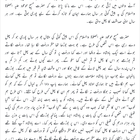
آنے والوں میں ترقی ہو رہی ہے۔ اس سے ماننا پڑتا ہے کہ حضرت مسیح موعود علیہ الصلوٰۃ
والسلام کی یہ پیش گوئی ہر سال ہمارے ایمان کو تازہ کرنے کے لیے پوری ہوتی ہے۔ اور ہر
سال اپنی صداقت کا پھل دیتی ہے۔
حضرت مسیح موعود علیہ الصلوٰۃ والسلام کی اس پیش گوئی کی مثال جو ہر سال پوری ہو کر پھل
دے رہی ہے اس شخص کی طرح ہے۔ جو بہت بوڑھا تھا مگر درخت لگا رہا تھا۔ درخت لگاتے
ہوئے اسے ایک بادشاہ نے دیکھا اور اسے کہا درخت پر تو کئی سال کے بعد پھل آتا ہے اور
تم بوڑھے ہو اس کا پھل تو تم نہیں کھا سکو گے۔ پھر اسے کیوں بوتے ہو۔ کم از کم یہ
دس،پندرہ سال کے بعد پھل لانے کے قابل ہوگا اور اس وقت شاید تم قبر میں ہوگے۔ بوڑھے
باغبان نے جواب دیا بادشاہ سلامت ہمارے بڑوں نے درخت لگائے تو ہم نے پھل کھائے
اب ہم لگاتے ہیں تا ہماری اولاد پھل کھائے۔ ہمارے باپ دادا اگر یہ خیال کر کے کہ ہم کو
پھل کھانا نصیب نہ ہوگا درخت نہ لگاتے تو پھر ہم ان کا پھل کس طرح کھا سکتے۔ اسی طرح ہم
بھی آنے والی نسل کے لیے لگاتے ہیں۔ بادشاہ کو یہ بات بہت پسند آئی۔ اس نے کہا ’’کیا
خوب‘‘ اور اس کا حکم تھا کہ جب وہ کسی بات پر کہے ’’کیا خوب‘‘ تو وزیر چار ہزار درہم کی ایک
تھیلی اس شخص کو دے جس کی بات پر بادشاہ ایسا کہے۔ چنانچہ بوڑھے کی اس بات پر وزیر نے
چار ہزار درہم کی تھیلی اس کو دے دی۔ اس پر بوڑھے نے پھر کہا۔ اے بادشاہ آپ کہتے تھے
تمہیں اس درخت کا پھل کھانا نصیب نہیں ہوگا مگر دیکھیے لوگوں کو تو درخت لگا کر پھل کے لیے
کئی سال انتظار کرنا پڑتا ہے مگر میرے درخت نے لگاتے لگاتے پھل دے دیا ہے۔ اس پر