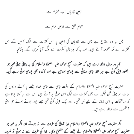
زمینِ قادیاں اب محترم ہے
ہجومِ خلق سے ارضِ حرم ہے
پس یہ وہ اجتماع ہے جس سے قادیان کی زمین پر اس کثرت سے لوگ آئیں گے جس
کثرت سے مکہ مکرمہ آتے ہیں۔ اور یہ کہ ہرسال کثرت سے لوگ آیا کریں گے۔ چنانچہ
ہم ہر سال دیکھ رہے ہیں کہ حضرت مسیح موعود علیہ الصلوٰۃ والسلام کی یہ بتائی ہوئی خبر جو
بطور پیش گوئی ہے ہر لحظہ بڑی صفائی سے پوری ہورہی ہے اور آئندہ بھی پوری ہوتی رہے گی۔
حضرت مسیح موعود علیہ الصلوٰۃ والسلام کے وقت بڑی سے بڑی تعداد جلسے پر آنے والوں کی
سات سو ہوئی تھی لیکن اب جس کثرت سے لوگ اس موقع پر آتے ہیں اس سے یہ کہنا پڑتا ہے
کہ درحقیقت یہ اس زمانہ کے لیے خبر تھی۔ اور ایک پیش گوئی تھی جسے پورا ہوتے ہوئے ہم اپنی
آنکھوں سے دیکھ رہے ہیں۔
اگر حضرت مسیح موعود علیہ الصلوٰۃ والسلام خدا تعالیٰ کی طرف سے نہ ہوتے اور اگر یہ خبر جو
حضرت مسیح موعود علیہ الصلوٰۃ والسلام نے جلسے کے متعلق دی۔ خدا کی طرف سے نہ ہوتی تو ضرور