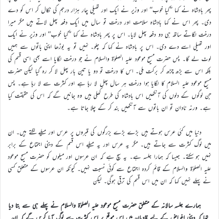
پھر بادشاہ نے کہا ’’کیا خوب‘‘ اور وزیر نے ایک اور تھیلی چار ہزار درہم کی نکال کر اس کو دے
دی۔ پھر اس نے کہا بادشاہ سلامت اور درخت تو سال میں ایک دفعہ پھل لاتے ہیں مگر میرا
درخت لگاتے ساتھ ہی دو دفعہ پھل لایا۔ اس پر پھر بادشاہ نے کہا ’’کیا خوب‘‘ اور وزیر نے ایک
اور تھیلی اسے دے دی۔ اس پر بادشاہ نے کہا کہ چلو۔ نہیں تو یہ بوڑھا اپنی باتوں سے ہمیں
لوٹ لے گا۔ پس حضرت مسیح موعود علیہ الصلوٰۃ والسلام نے جو درخت لگایا اسے بھی اسی قسم کی
بلکہ اس سے بڑھ چڑھ کر برکت ملی۔ اس کا درخت تو دو یا تین بار پھل لا کر رہ گیا لیکن حضرت
مسیح موعود علیہ السلام کا لگایا ہوا درخت ہر سال پھل لا رہا ہے اور کثرت سے لا رہا ہے۔ پس
جن لوگوں کے دلوں کی آنکھیں اس بادشاہ کی طرح کھلی ہیں وہ جانیں گے کہ اس کی حقیقت کیا
ہے۔ ورنہ نادان تو ان باتوں سے آنکھیں بند کر کے چلا جاتا ہے۔
دنیا میں کئی عرس ہوتے ہیں بڑے بڑے بزرگوں کی قبروں پر عرس اور میلے لگتے ہیں۔ ان
میں لوگ کثرت سے جاتے ہیں۔ مگر یہ عرس اور یہ میلے اس قسم کے دینی اجتماع کے برابر
نہیں ہو سکتے۔ جیسا کہ ہمارا جلسہ ہے۔ یہ سچ ہے کہ ان عرسوں اور میلوں کو حضرت مسیح موعود
علیہ الصلوٰۃ والسلام کے قائم کردہ اجتماع سے کوئی نسبت نہیں۔ کیونکہ ان عرسوں کے متعلق کسی
نے پہلے نہیں کہا کہ ان میں اس قسم کی ترقی ہوگی۔ لیکن
ہمارے جلسہ سالانہ کے متعلق حضرت مسیح موعود علیہ الصلوٰۃ والسلام نے پہلے ہی سے بتا دیا
تھا کہ دینی اغراض کے لیے قادیان میں اس موقع پر اس کثرت سے لوگ آیا کریں گے کہ ان