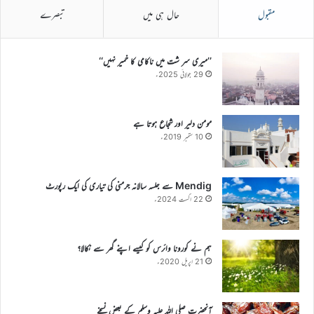
مقبول
حال ہی میں
تبصرے
’’میری سر شت میں ناکامی کا خمیر نہیں‘‘
29 جولائی 2025ء
مومن دلیر اور شجاع ہوتا ہے
10 ستمبر 2019ء
Mendig سے جلسہ سالانہ جرمنی کی تیاری کی ایک رپورٹ
22 اگست 2024ء
ہم نے کورونا وائرس کو کیسے اپنے گھر سے نکالا؟
21 اپریل 2020ء
آنحضرت صلی اللہ علیہ وسلم کے بعض نسخے