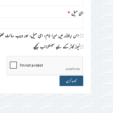
ای میل
*
اس براؤزر میں میرا نام، ای میل، اور ویب سائٹ محف
نیوز لیٹر کے لیے سبسکرائب کیجیے