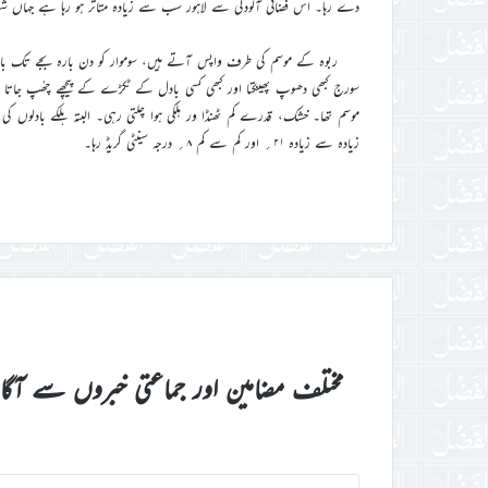
دے رہا۔ اس فضائی آلودگی سے لاہور سب سے زیادہ متاثر ہو رہا ہے جہاں ش
ربوہ کے موسم کی طرف واپس آتے ہیں، سوموار کو دن بارہ بجے تک بادلوں کی
سورج کبھی دھوپ پھینکتا اور کبھی کسی بادل کے ٹکڑے کے پیچھے چھُپ جاتا ر
موسم تھا۔ خشک، قدرے کم ٹھنڈا ور ہلکی ہوا چلتی رہی۔ البتہ ہلکے بادلوں کی
زیادہ سے زیادہ ۲۱؍ اور کم سے کم ۸؍ درجہ سینٹی گریڈ رہا۔
مختلف مضامین اور جماعتی خبروں سے آگ
اپنا