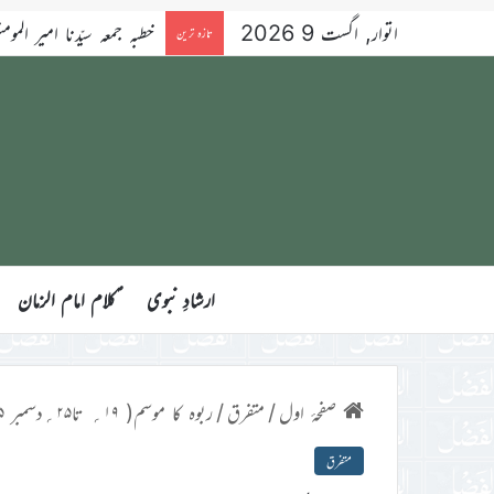
اتوار, اگست 9 2026
خطبہ جمعہ سیّدنا امیر المومنین 
تازہ ترین
ارشادِ نبوی
ؑکلام امام الزمان
صفحۂ اول
/
متفرق
/
ربوہ کا موسم( ۱۹؍ تا۲۵؍دسمبر ۲۰۲۵ء)
متفرق