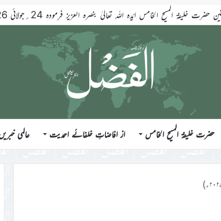
حضرت خلیفۃ المسیح الخامس ایّدہ اللہ تعالیٰ بنصرہ العزیز فرمودہ 24؍جولائی 2026ء
حضرت خلیفۃ المسیح الخامس
از افاضاتِ خلفائے احمدیت
عالمی خبریں