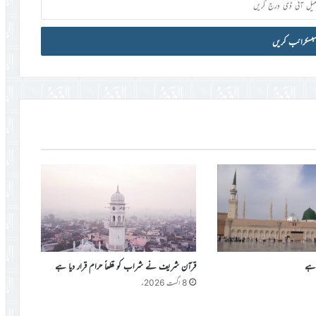
 ہے
قرآن شریف نے شراب کو قطعاً حرام قرار دیا ہے
8 اگست 2026ء