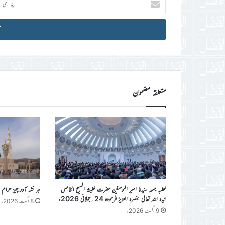
ای
میل
آئی
ڈی
درج
کریں
متعلقہ مضمون
خطبہ جمعہ سیّدنا امیر المومنین حضرت خلیفۃ المسیح الخامس
ہر نشہ آور چیز حرام
ایّدہ اللہ تعالیٰ بنصرہ العزیز فرمودہ 24؍جولائی 2026ء
8 اگست 2026ء
9 اگست 2026ء