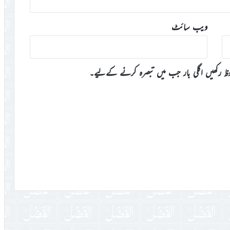
ویب‌ سائٹ
وظ رکھیں اگلی بار جب میں تبصرہ کرنے کےلیے۔