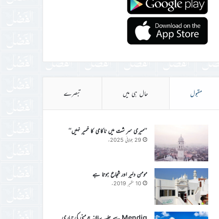
مقبول
حال ہی میں
تبصرے
’’میری سر شت میں ناکامی کا خمیر نہیں‘‘
29 جولائی 2025ء
مومن دلیر اور شجاع ہوتا ہے
10 ستمبر 2019ء
Mendig سے جلسہ سالانہ جرمنی کی تیاری