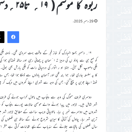
ربوہ کا موسم( ۱۹؍ تا۲۵؍دسمبر ۲۰۲۵ء)
29 دسمبر 2025ء
ook
۱۹؍ دسمبر جمعۃ المبارک کو نماز فجر کے وقت بہت سردی تھی۔ دُھند ہل
کو صبح ہی سے بادلو ں کی دبیز تہ ا ٓسمان پر چھائی رہی اور ساتھ ٹھنڈی ہوا 
ہلکی دھوپ نکل آئی۔ ہفتہ او ر اتوار کی درمیانی رات کو ہلکی بارش بھی ہوئ
کا یہ سلسلہ جاری تھا۔ ہوا بند تھی اور آسمان بادلوں سے ڈھکا ہوا تھا، جس
ٹھنڈ اپنے جوبن پر پہنچ گئی، جس کی وجہ سے شہری اپنے گھروں میں دبک کر بی
دوسری طرف سموگ کی وجہ سے پنجاب میں ماحول خراب ہونے کی طرف ما
شہر شامل ہیں۔ لاہور میں پیدا ہونے والے موسمی حالات پورے پنجاب کو مت
ترین شہر رہا۔ چاول کی کٹائی کا سیزن شروع ہونے کے ساتھ ہی فصلوں کی با
سال فصلوں کی باقیات جلانے کے سدِّباب کےليے اقدامات کرتی ہے مگر اس ک