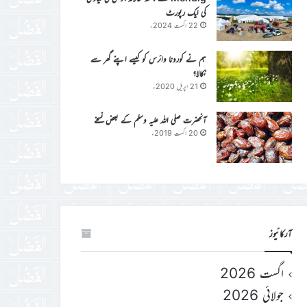
کی ایک رپورٹ
22 اگست 2024ء
ہم نے کورونا وائرس کو کیسے اپنے گھر سے
نکالا؟
21 اپریل 2020ء
آنحضرت صلی اللہ علیہ وسلم کے بعض نسخے
20 اگست 2019ء
آرکائیوز
اگست 2026
جولائی 2026