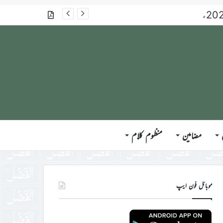
گذشتہ شمارے
مضامین
منظوم کلام
موبائل فون ایپ