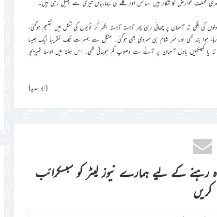
ہری مختلف عوارض کا شکار ہیں ،سانس اور گلے کی بیماریاں تیزی سے پھیل رہی ہیں۔
 ہلکی تہ آسمان پر چھائی رہی پھر آہستہ آہستہ بکھر کر ٹولیوں کی شکل میں تقسیم ہوگئی،
ہا، ہوا بند تھی اور سرِ شام ہی سردی بھی ہوگئی۔ منگل سے جمعرات تک تقریباً ایک جیسا
 تہ یا کہیںکہیں بادل آسمان پر آنے سے دھوپ کم ہوجاتی تھی۔ اس ہفتہ میں اوسط ٹمپریچر
(ابو سدید)
اہ رہنے کے لیے ہمارے نیوز لیٹر کو سبسکرائب
کریں