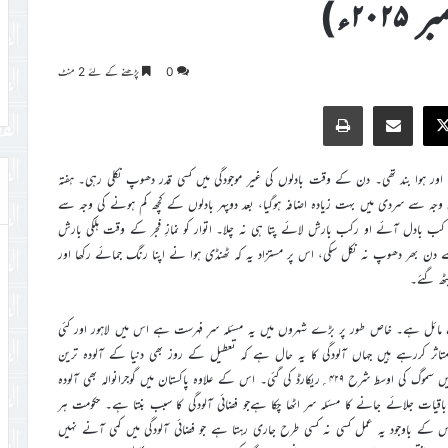
0
پڑھنے کے لئے 2 منٹ
Print
Share via Email
Faceb
X
کی اور ہوا بند تھی۔ دن کے وقت بادلوں کی غیر موجودگی میں کسی قدر دھوپ نکلی رہی۔ ہفتہ
کی وجہ سے سردی میں بہت زیادہ اضافہ ہوگیا، بعد دوپہر بادلوں کے کچھ کم ہونے کی وجہ سے
ی۔ کب بادل آئے او رکب بارش لائے پتا ہی نہ چلا۔ اتوار کو نمازِ فجر کے وقت ہلکی بارش
 سے دن بھر دھوپ نہ نکل سکی، اس پر مستزاد یہ کہ ٹھنڈی ہوا نے اپنا رنگ جمائے رکھا اور
ٹھ گئے۔
ئل ہے۔ خاص طور پر بڑے شہروں میں یہ مسئلہ سرِ فہرست ہے اس میں لاہور اور کئی
اثر کررہے ہیں جہاں آلودگی کا یہ حال ہے کہ تعطیل کے روز بھی دنیا کے آلودہ ترین
شہروں میں دوسرے نمبر پر رہا۔ ماحولیاتی ویب سائٹ کے مطابق لاہور شہر میں سموگ کی اوسط شرح ۴۲۹؍ریکارڈ کی گئی۔ اس کے علاوہ پاکستان میں گوجرانوالہ بھی آلودہ
قیات جلائے جانے کا مسئلہ سر اٹھا چکا ہےجو فضائی آلودگی کا سبب بنتا ہے۔ حکومت ہر
ے باوجود یہ عمل کسی نہ کسی طرح جاری رہتا ہے جو فضائی آلودگی میں کمی آنے نہیں