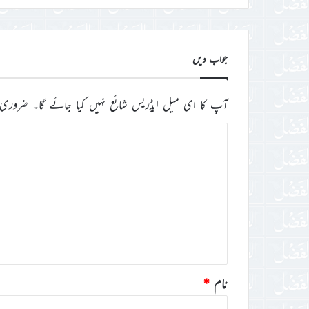
جواب دیں
آپ کا ای میل ایڈریس شائع نہیں کیا جائے گا۔
ضروری 
ت
ب
ص
ر
ہ
*
نام
*