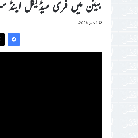
بینن میں فری میڈیکل اینڈ سرج
1 جنوری 2026ء
ook