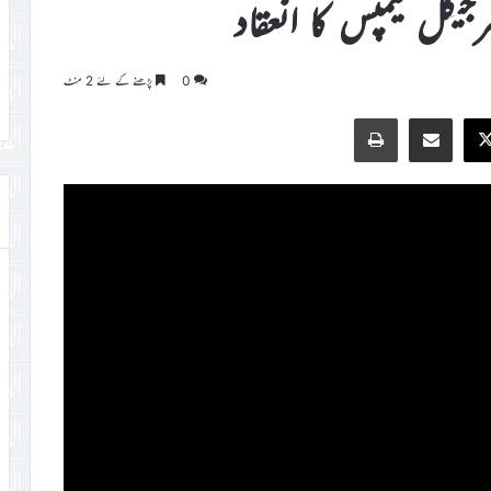
یکل کیمپس کا انعقاد
0
پڑھنے کے لئے 2 منٹ
Print
Share via Email
Faceb
X