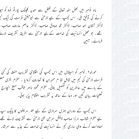
تھے۔ جو محض انسانیت کی خدمت کےليے جرمنی سے افریقہ تشریف لائے۔ الل
فرمائے۔ آمین
مورخہ۹؍نومبر کو ہسپتال میں اس کیمپ کی افتتاحی تقریب منعقد کی 
فرسٹ جرمنی کی ٹیم میں شامل تما م ممبران کا تعارف کروایا ۔ مکرم بکری مصل
کے بارے میں حاضرین کو تفصیل بتائی۔ مکرم محمود ناصر ثاقب مبلغ انچارج ص
تعلیمات بیان کیں اور دعا کے ساتھ یہ تقریب اختتام پذیر ہوئی۔
معاونت کرنے والی ساری ٹیم نے انسانیت کی خدمت کے جذبہ سے سرشار ہوک