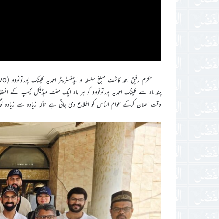
چند ماہ سے کلینک احمدیہ پورتونووو کو ہر ماہ ایک مفت میڈیکل کیمپ کے ان
وقت اعلان کرکے عوام الناس کو اطلاع دی جاتی ہے تاکہ زیادہ سے زیادہ ل