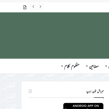
گذشتہ شمارے
مضامین
منظوم کلام
موبائل فون ایپ