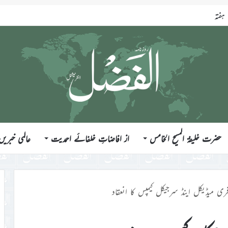
ہفتہ
حضرت خلیفۃ المسیح الخامس
از افاضاتِ خلفائے احمدیت
عالمی خبریں
ری میڈیکل اینڈ سرجیکل کیمپس کا انعقاد