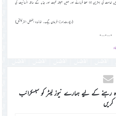
ں خدمت کی بہترین جزا عطا فرمائے اور ہمیں ہمیشہ محبت اور جذبہ کے ساتھ انسانیت کی
(رپورٹ:مرزا فرحان بیگ۔ نمائندہ الفضل انٹرنیشنل)
٭…٭…٭
اد
اہ رہنے کے لیے ہمارے نیوز لیٹر کو سبسکرائب
کریں