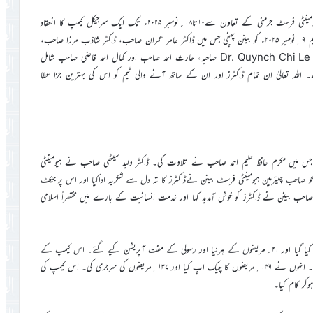
ماہِ نومبر میں محض اللہ تعالیٰ کے فضل سے احمدیہ کلینک پورتو نوو کو ہیومینٹی فرسٹ جرمنی کے تعاون سے۱۰تا۱۸؍نومبر ۲۰۲۵ء تک ایک سرجیکل کیمپ کا انعقاد
کرنے کی توفیق ملی۔ اس کیمپ کے ليے جرمنی سے ہیومینٹی فرسٹ کی ایک ٹیم ۹؍نومبر ۲۰۲۵ء کو بینن پہنچی جس میں ڈاکٹر عامر عمران صاحب، ڈاکٹر شاذب مرزا صاحب،
ڈاکٹر آفان احمد صاحب، ڈاکٹر محمد صادق صاحب، ڈاکٹر عاصم عارف صاحب، Dr. Quynch Chi Le صاحبہ، حارث احمد صاحب اور کمال احمد قاضی صاحب شامل
ہ تعالیٰ ان تمام ڈاکٹرز اور ان کے ساتھ آنے والی ٹیم کو اس کی بہترین جزا عطا
گئی جس میں مکرم حافظ حلیم احمد صاحب نے تلاوت کی۔ ڈاکٹر ولید سیٹھی صاحب نے ہیومینٹی
حو صاحب چیئرمین ہیومینٹی فرسٹ بینن نےڈاکٹرز کا تہ دل سے شکریہ اداکیا اور اس پراجیکٹ
احب بینن نے ڈاکٹرز کو خوش آمدید کہا اور خدمت انسانیت کے بارے میں مختصراً اسلامی
اس کیمپ کے دوران جنرل سرجری کے ليے ۵۳؍مریضوں کا چیک اپ کیا گیا اور ۲۱؍مریضوں کے ہرنیا اور رسولی کے مفت آپریشن کيے گئے۔ اس کیمپ کے
ليے مکرم شاذب مرزا صاحب ڈینٹل سرجن بھی جرمنی سے تشریف لائے تھے۔ انہوں نے ۱۴۹؍مریضوں کا چیک اپ کیا اور ۱۳۷؍مریضوں کی سرجری کی۔ اس کیمپ کی
ر کام کیا۔