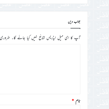
جواب دیں
آپ کا ای میل ایڈریس شائع نہیں کیا جائے گا۔
ضروری 
ت
ب
ص
ر
ہ
*
نام
*