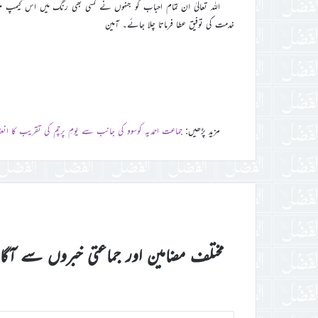
اللہ تعالیٰ ان تمام احباب کو جنہوں نے کسی بھی رنگ میں اس کیمپ می
خدمت کی توفیق عطا فرماتا چلا جائے۔ آمین
مزید پڑھیں:
جماعت احمدیہ کوسوو کی جانب سے یومِ پرچم کی تقریب کا انعق
مختلف مضامین اور جماعتی خبروں سے آگ
اپنا