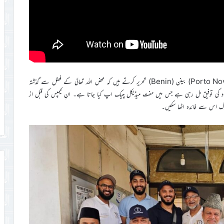
مکرم رفیق احمد کاشف مبلغ سلسلہ و ایڈمنسٹریٹر احمدیہ کلینک پورتونووو (Porto Novo) بینن (Benin) تحریر کرتے ہیں کہ محض اللہ تعالیٰ کے فضل سے گذشتہ
عقاد کی توفیق مل رہی ہے جس میں مفت میڈیکل چیک اپ کیا جاتا ہے۔ انِ کیمپس کی قبل از
وگ اس سے فائدہ اٹھا سکیں۔