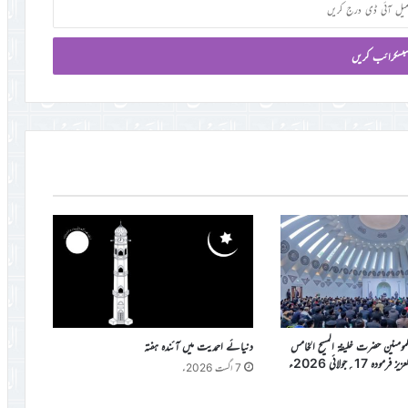
المومنین حضرت خلیفۃ المسیح الخامس
دنیائے احمدیت میں آئندہ ہفتہ
دہ 17؍جولائی 2026ء
7 اگست 2026ء