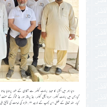
گیا جس میں بریسٹ کینسر، سروائیکل کینسر، بلڈ پریشر اور بلڈ شوگر کے مفت
کیا۔ اللہ تعالیٰ کے فضل اس کیمپ کے ذریعہ ۴۳؍افراد کی خدمت کی توفیق ملی۔ الحمدللہ