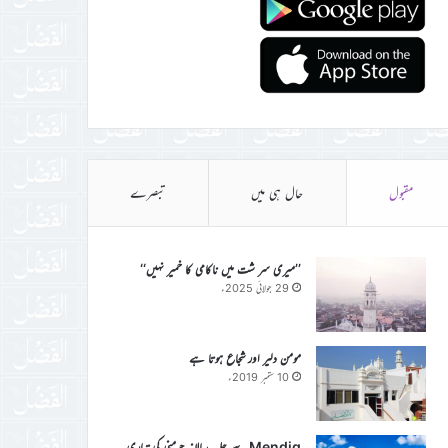
مقبول
حال ہی میں
تبصرے
’’میری سر شت میں ناکامی کا خمیر نہیں‘‘
29 جولائی 2025ء
مومن دلیر اور شجاع ہوتا ہے
10 ستمبر 2019ء
Mendig سے جلسہ سالانہ جرمنی کی تیاری