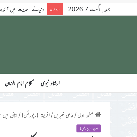
جمعہ, اگست 7 2026
دنیائے احمدیت میں آئندہ 
تازہ ترین
ارشادِ نبوی
ؑکلام امام الزمان
صفحۂ اول
/
عالمی خبریں
/
افریقہ (رپورٹس)
/
بینن میں ف
افریقہ (رپورٹس)