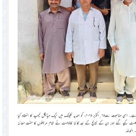
دنیا بھر میں اکتوبر کا مہینہ بریسٹ کینسر سے آگاہی کے طور پرمنایا جاتا ہے۔ اسی مناسبت سے۲۵؍اکتوبر ۲۰۲۵ء کو احمدیہ کلینک میں ایک میڈیکل کیمپ کا انعقاد کیا
 ٹیسٹ کیے گئے اور اِن کے نتائج کے بعد گائنا کالوجسٹ نے تمام مریضوں کا مفت معائنہ