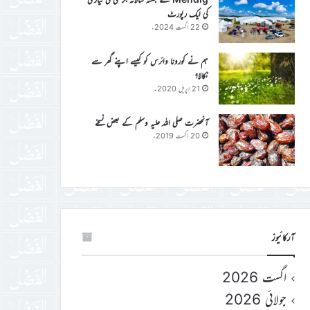
کی ایک رپورٹ
22 اگست 2024ء
ہم نے کورونا وائرس کو کیسے اپنے گھر سے
نکالا؟
21 اپریل 2020ء
آنحضرت صلی اللہ علیہ وسلم کے بعض نسخے
20 اگست 2019ء
آرکائیوز
اگست 2026
جولائی 2026