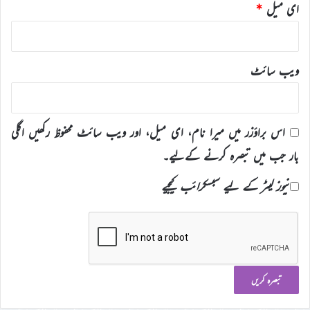
ای میل
*
ویب‌ سائٹ
اس براؤزر میں میرا نام، ای میل، اور ویب سائٹ محفوظ رکھیں اگلی
بار جب میں تبصرہ کرنے کےلیے۔
نیوز لیٹر کے لیے سبسکرائب کیجیے