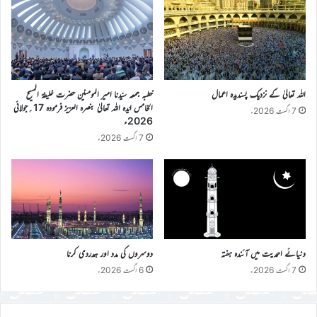
اللہ تعالیٰ کے نزدیک پسندیدہ اعمال
خطبہ جمعہ سیّدنا امیر المومنین حضرت خلیفۃ المسیح
الخامس ایّدہ اللہ تعالیٰ بنصرہ العزیز فرمودہ 17؍جولائی
7 اگست 2026ء
2026ء
7 اگست 2026ء
دنیائے احمدیت میں آئندہ ہفتہ
دوسروں کی مدد اور ہمدردی کرنا
7 اگست 2026ء
6 اگست 2026ء