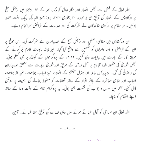
اللہ تعالیٰ کے فضل سے مجلس انصار اللہ بنگلہ دیش کو ملک بھر کے ۱۴؍ریجنز میں ریجنل سطح
پر ورکشاپس کے انعقاد کی توفیق ملی جو مورخہ ۳۰؍جنوری ۲۰۲۶ء بروز جمعۃ المبارک بیک وقت منعقد
ہوئیں۔ ہر مقام پر مرکزی نمائندگان نے شرکت کی اور صدارت کے فرائض سرانجام دیے۔
ان ورکشاپس میں مقامی، ضلعی اور ریجنل سطح کے عہدیداران نے شرکت کی۔ اس موقع پر
ان کے فرائض و ذمہ داریوں کو تفصیل سے واضح کیا گیا۔ نیز ماہانہ رپورٹ فارم پُر کرنے کے
طریقہ کار کے بارے میں ہدایات دی گئیں۔ ۲۰۲۶ء کے پروگراموں کے کیلنڈر پر بھی گفتگو ہوئی۔
مجلس شوریٰ کی منظور شدہ تجاویز پر عمل درآمد کے طریق اور شوریٰ رپورٹ سے متعلق عہدیداران
کی راہنمائی کی گئی۔ مزیدبرآں عاملہ اور جنرل میٹنگز کے انعقاد، نیز احباب جماعت، غیر از جماعت
احباب اور مقامی معاشرہ کے بااثر افراد کے ساتھ تعلقات کو مضبوط بنانے کی اہمیت پر روشنی
ڈالی گئی۔ آخر میں سوال و جواب کی نشست بھی ہوئی۔ یہ پروگرام شام کے وقت دعا کے ساتھ
اپنے اختتام کو پہنچا۔
اللہ تعالیٰ ان مساعی کو قبول فرماتے ہوئے مزید دینی خدمات کی توفیق عطا فرمائے۔ آمین
٭…٭…٭