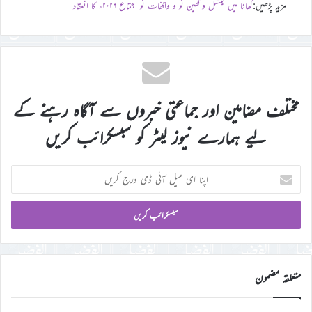
مزید پڑھیں:
گھانا میں نیشنل واقفین نو و واقفات نو اجتماع ۲۰۲۶ء کا انعقاد
مختلف مضامین اور جماعتی خبروں سے آگاہ رہنے کے
لیے ہمارے نیوز لیٹر کو سبسکرائب کریں
اپنا
ای
میل
آئی
ڈی
درج
کریں
متعلقہ مضمون