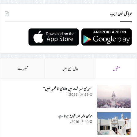
موبائل فون ایپ
مقبول
حال ہی میں
تبصرے
’’میری سر شت میں ناکامی کا خمیر نہیں‘‘
29 جولائی 2025ء
مومن دلیر اور شجاع ہوتا ہے
10 ستمبر 2019ء