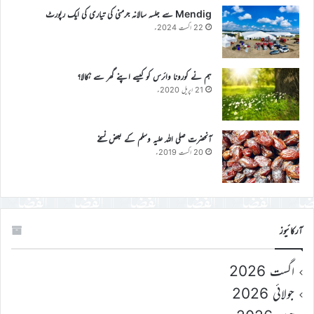
Mendig سے جلسہ سالانہ جرمنی کی تیاری کی ایک رپورٹ
22 اگست 2024ء
ہم نے کورونا وائرس کو کیسے اپنے گھر سے نکالا؟
21 اپریل 2020ء
آنحضرت صلی اللہ علیہ وسلم کے بعض نسخے
20 اگست 2019ء
آرکائیوز
اگست 2026
جولائی 2026