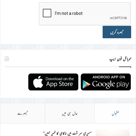
موبائل فون ایپ
مقبول
حال ہی میں
تبصرے
’’میری سر شت میں ناکامی کا خمیر نہیں‘‘