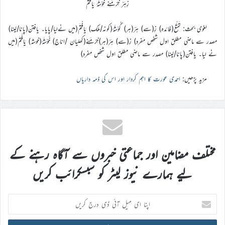
زِہَرْ خِرْمَنِے خُوْشَۂ یَافْتَمْ
لغوی بحث: تَمَتُّعْ(فائدہ) زِ(سے) ہَرْ(ہر) گُوْشَۂ(کونہ/ملک) یَافْتَمْ(میں نےلیا/پایا۔ یافتن(پانا/لینا)
مصدر سے ماضی مطلق اول شخص مفرد) زِ(سے) ہَرْ(ہر)خِرْمَنِے(کھلیان /اناج) خُوْشَۂ(خوشہ) یَافْتَمْ(میں
نے لیا۔ یافتن(پانا/لینا) مصدر سے ماضی مطلق اول شخص مفرد)
مزید پڑھیں:
احمدی عورت کا اہم کردار اور اس کی ذمہ داریاں
مختلف مضامین اور جماعتی خبروں سے آگاہ رہنے کے
لیے ہمارے نیوز لیٹر کو سبسکرائب کریں
اپنا
ای
میل