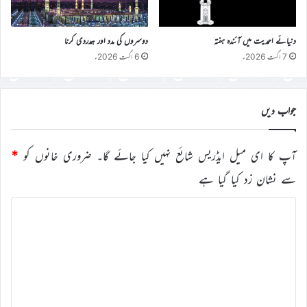
دنیائے احمدیت میں آئندہ ہفتہ
دوسروں کی مدد اور ہمدردی کرنا
7 اگست 2026ء
6 اگست 2026ء
جواب دیں
آپ کا ای میل ایڈریس شائع نہیں کیا جائے گا۔
ضروری خانوں کو
*
سے نشان زد کیا گیا ہے
ت
ب
ص
ر
ہ