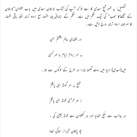
تفصیل: یہ شعر شیخ سعدی کا ہے جو کہ آپ کی کتاب بوستان سعدی میں باب بعنوان’’بوستان
کے لکھنےکا سبب‘‘ کی ایک نظم میں ہے۔ نظم کے ابتدائی چند اشعار مع اردو ترجمہ جبکہ باقی اشعار
کا صرف اردو ترجمہ درج ذیل ہے۔
در اقصای عالم بگشتم بسی
بہ سر بردم ایام با ھر کسی
میں(سعدی) دنیا میں بہت گھوما پھرا،ہر طرح کے لوگوں سے ملا ۔
تمتع بہ ھر گوشہ ای یافتم
ز ھر خرمنی خوشہ ای یافتم
ہر جانب سے نفع اٹھایا اور ہر کھلوان سے خوشہ چینی کی ۔
چو پاکان شیراز، خاکی نھاد