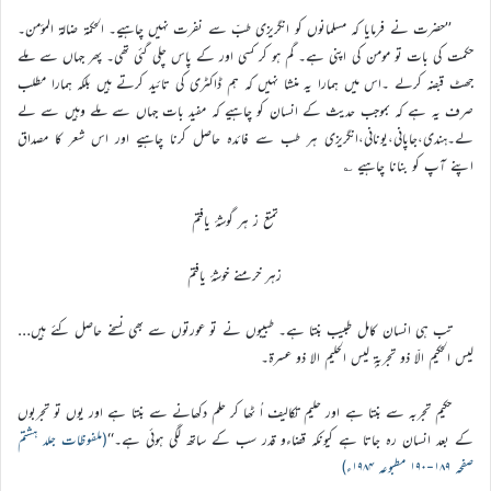
’’حضرت نے فرمایا کہ مسلمانوں کو انگریزی طبّ سے نفرت نہیں چاہیے۔ الحکمۃ ضالۃ المؤمن۔
حکمت کی بات تو مومن کی اپنی ہے۔ گم ہو کر کسی اور کے پاس چلی گئی تھی۔ پھر جہاں سے ملے
جھٹ قبضہ کرلے ۔اس میں ہمارا یہ منشا نہیں کہ ہم ڈاکٹری کی تائید کرتے ہیں بلکہ ہمارا مطلب
صرف یہ ہے کہ بموجب حدیث کے انسان کو چاہیے کہ مفید بات جہاں سے ملے وہیں سے لے
لے۔ہندی،جاپانی،یونانی،انگریزی ہر طب سے فائدہ حاصل کرنا چاہیے اور اس شعر کا مصداق
اپنے آپ کو بنانا چاہیے ؎
تمتع ز ہر گوشۂ یافتم
زہر خرمنے خوشۂ یافتم
تب ہی انسان کامل طبیب بنتا ہے۔ طبیبوں نے تو عورتوں سے بھی نسخے حاصل کئے ہیں…
لیس الحکیم الّا ذو تجربۃٍ لیس الحلیم الا ذو عسرۃ۔
حکیم تجربہ سے بنتا ہے اور حلیم تکالیف اُ ٹھا کر حلم دکھانے سے بنتا ہے اور یوں تو تجربوں
کے بعد انسان رہ جاتا ہے کیونکہ قضاءو قدر سب کے ساتھ لگی ہوئی ہے۔‘‘
(ملفوظات جلد ہشتم
صفحہ ۱۸۹-۱۹۰ مطبوعہ ۱۹۸۴ء)