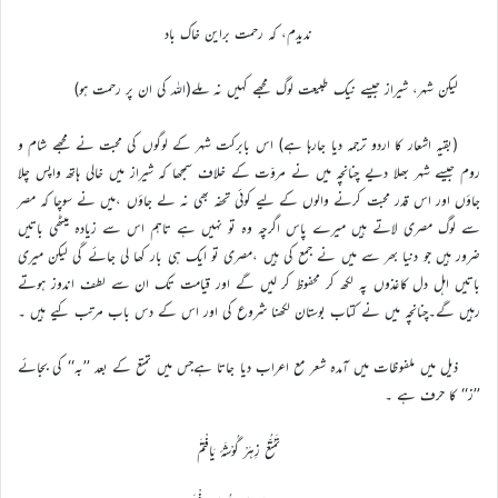
ندیدم، کہ رحمت براین خاک باد
لیکن شہر، شیراز جیسے نیک طبیعت لوگ مجھے کہیں نہ ملے(اللہ کی ان پر رحمت ہو)
(بقیہ اشعار کا اردو ترجمہ دیا جارہا ہے) اس بابرکت شہر کے لوگوں کی محبت نے مجھے شام و
روم جیسے شہر بھلا دیے چنانچہ میں نے مروّت کے خلاف سمجھا کہ شیراز میں خالی ہاتھ واپس چلا
جاؤں اور اس قدر محبت کرنے والوں کے لیے کوئی تحفہ بھی نہ لے جاؤں ،میں نے سوچا کہ مصر
سے لوگ مصری لاتے ہیں میرے پاس اگرچہ وہ تو نہیں ہے تاہم اس سے زیادہ میٹھی باتیں
ضرور ہیں جو دنیا بھر سے میں نے جمع کی ہیں ،مصری تو ایک ہی بار کھا لی جائے گی لیکن میری
باتیں اہل دل کاغذوں پہ لکھ کر محفوظ کر لیں گے اور قیامت تک ان سے لطف اندوز ہوتے
رہیں گے۔چنانچہ میں نے کتاب بوستان لکھنا شروع کی اور اس کے دس باب مرتب کیے ہیں ۔
ذیل میں ملفوظات میں آمدہ شعر مع اعراب دیا جاتا ہےجس میں تمتع کے بعد ’’بہ‘‘ کی بجائے
’’ز‘‘ کا حرف ہے ۔
تَمَتُّعْ زِہَرْ گُوْشَۂ یَافْتَمْ