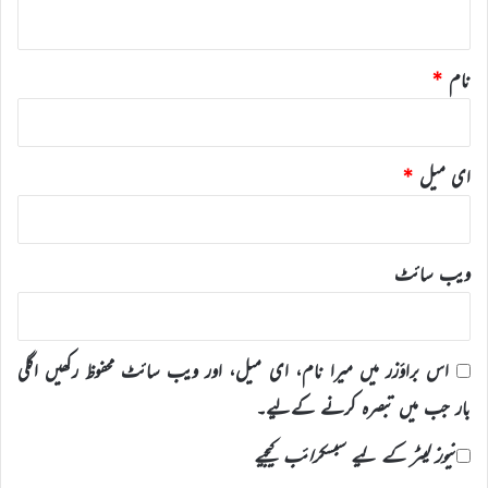
*
نام
*
ای میل
*
ویب‌ سائٹ
اس براؤزر میں میرا نام، ای میل، اور ویب سائٹ محفوظ رکھیں اگلی
بار جب میں تبصرہ کرنے کےلیے۔
نیوز لیٹر کے لیے سبسکرائب کیجیے