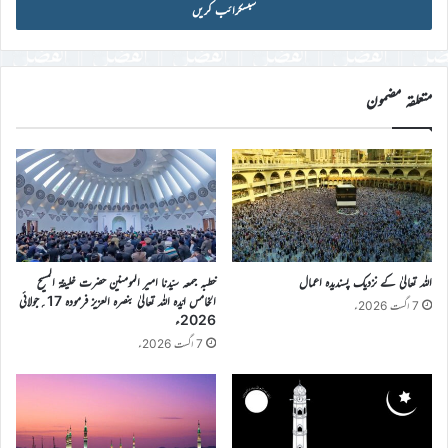
آئی
ڈی
درج
کریں
متعلقہ مضمون
اللہ تعالیٰ کے نزدیک پسندیدہ اعمال
خطبہ جمعہ سیّدنا امیر المومنین حضرت خلیفۃ المسیح
الخامس ایّدہ اللہ تعالیٰ بنصرہ العزیز فرمودہ 17؍جولائی
7 اگست 2026ء
2026ء
7 اگست 2026ء