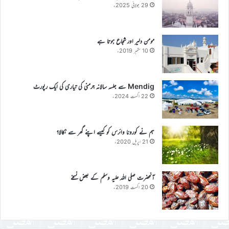
29 جولائی 2025ء
مومن دلیر اور شجاع ہوتا ہے
10 ستمبر 2019ء
Mendig سے جلسہ سالانہ جرمنی کی تیاری کی ایک رپورٹ
22 اگست 2024ء
ہم نے کورونا وائرس کو کیسے اپنے گھر سے نکالا؟
21 اپریل 2020ء
آنحضرت صلی اللہ علیہ وسلم کے بعض نسخے
20 اگست 2019ء