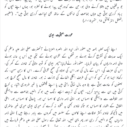
جو بدظنیوں میں مبتلا کرنے والی ہو، جن سے کدورتیں پیدا ہونے کا خطرہ ہو، جہاں اپنے بچوں کو
برباد کررہی ہوتی ہیں وہاں جماعت کی امانتوں کے ساتھ بھی خیانت کررہی ہوتی ہیں‘‘۔ (مطبوعہ
الفضل انٹرنیشنل ۲۵؍ستمبر۲۰۱۵ء)
عورت بحیثیت بیوی
اپنے ایک خطبہ جمعہ میں حضور انور ایّدہ اللہ بنصرہ العزیزنے آنحضرت صلی اللہ علیہ وسلم کی
ایک حدیث کی تشریح کرتے ہوئے ہر شخص کے نگران ہونے کے نتیجہ میں اُس پر عائد ہونے
والی ذمہ داریوں کو بیان فرمایا۔ حضورانور نےفرمایا:’’پھر بیوی کو توجہ دلائی کہ خاوند کے گھر کی،
اس کی عزت کی، اس کے مال کی اور اس کی اولاد کی صحیح نگرانی کرے۔ اس کا رہن سہن، رکھ
رکھاؤ ایسا ہو کہ کسی کو اس کی طرف انگلی اٹھانے کی جرأت نہ ہو۔ خاوند کا مال صحیح خرچ ہو۔
بعضوں کو عادت ہوتی ہے بلا وجہ مال لٹاتی رہتی ہیں یا اپنے فیشنوں یا غیر ضروری اشیاء پر خرچ
کرتی ہیں ان سے پرہیز کریں۔ بچوں کی تربیت ایسے رنگ میں ہو کہ انہیں جماعت سے وابستگی
اور خلافت سے وابستگی کا احساس ہو۔ اپنی ذمہ داری کا احسا س ہو۔ پڑھائی کا احساس ہو۔ اعلیٰ
اخلاق کے اظہار کا احساس ہو تاکہ خاوند کبھی یہ شکوہ نہ کرے کہ میری بیوی میری غیر حاضری
میں (کیونکہ خاوند اکثر اوقات اپنے کاموں کے سلسلہ میں گھروں سے باہر رہتے ہیں ) اپنی ذمہ
داریاں صحیح اد انہیں کر رہی اور پھر یہی نہیں، اللہ تعالیٰ کے رسول صلی اللہ علیہ وسلم فرماتے ہیں
کہ خاوند کا شکوہ یا زیادہ سے زیادہ اگر سزا بھی دے گاتو یہ تو معمولی بات ہے۔ یہ تو سب یہاں