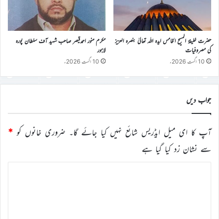
حضرت خلیفۃ المسیح الخامس ایدہ اللہ تعالیٰ بنصرہ العزیز
مکرم منور احمدقیصر صاحب شہید آف سلطان پورہ
کی مصروفیات
لاہور
10 اگست 2026ء
10 اگست 2026ء
جواب دیں
آپ کا ای میل ایڈریس شائع نہیں کیا جائے گا۔
ضروری خانوں کو
*
سے نشان زد کیا گیا ہے
ت
ب
ص
ر