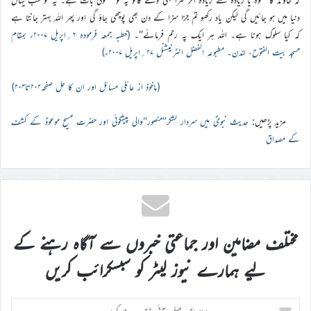
دنیا میں ہو جائیں گی لیکن یاد رکھو تم جزا سزا کے دن بھی پوچھی جاؤ گی اور پھر اللہ بہتر جانتا ہے
کہ کیا سلوک ہونا ہے۔ اللہ ہر ایک پہ رحم فرمائے‘‘۔
(خطبہ جمعہ فرمودہ ۶؍اپریل ۲۰۰۷ء بمقام
مسجد بیت الفتوح، لندن۔ مطبوعہ الفضل انٹرنیشنل ۲۷؍اپریل ۲۰۰۷ء)
(ماخوذ از عائلی مسائل اور ان کا حل صفحہ۲۰۲تا۲۰۴)
مزید پڑھیں:
حدیث نبویؐ میں سردار لشکر’’منصور‘‘والی پیشگوئی اور حضرت مسیح موعودؑ کے کشف
کے مصداق
مختلف مضامین اور جماعتی خبروں سے آگاہ رہنے کے
لیے ہمارے نیوز لیٹر کو سبسکرائب کریں
اپنا