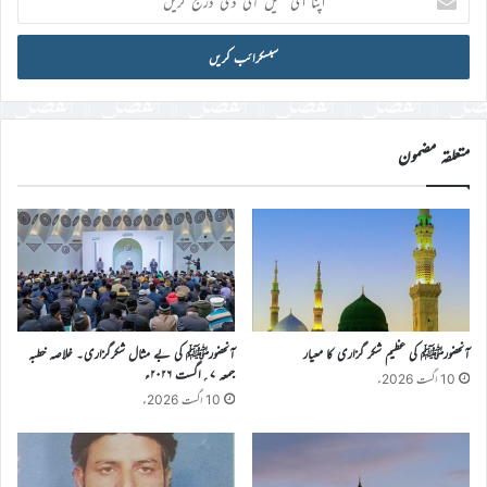
ای
میل
آئی
ڈی
درج
کریں
متعلقہ مضمون
آنحضورﷺ کی عظیم شکر گزاری کا معیار
آنحضورﷺ کی بے مثال شکرگزاری۔ خلاصہ خطبہ
جمعہ ۷؍اگست ۲۰۲۶ء
10 اگست 2026ء
10 اگست 2026ء