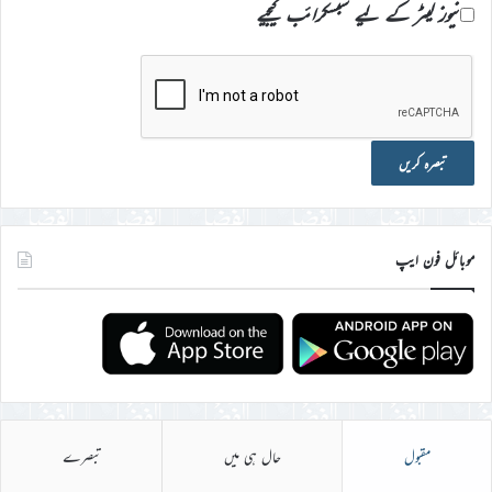
نیوز لیٹر کے لیے سبسکرائب کیجیے
موبائل فون ایپ
مقبول
حال ہی میں
تبصرے