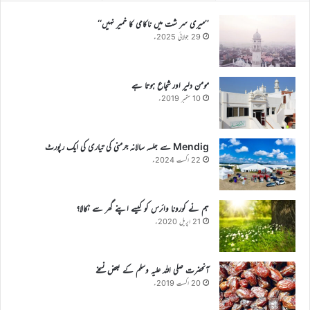
’’میری سر شت میں ناکامی کا خمیر نہیں‘‘
29 جولائی 2025ء
مومن دلیر اور شجاع ہوتا ہے
10 ستمبر 2019ء
Mendig سے جلسہ سالانہ جرمنی کی تیاری کی ایک رپورٹ
22 اگست 2024ء
ہم نے کورونا وائرس کو کیسے اپنے گھر سے نکالا؟
21 اپریل 2020ء
آنحضرت صلی اللہ علیہ وسلم کے بعض نسخے
20 اگست 2019ء