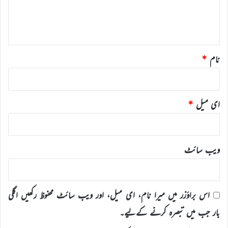
ہ
*
نام
*
ای میل
*
ویب‌ سائٹ
اس براؤزر میں میرا نام، ای میل، اور ویب سائٹ محفوظ رکھیں اگلی
بار جب میں تبصرہ کرنے کےلیے۔