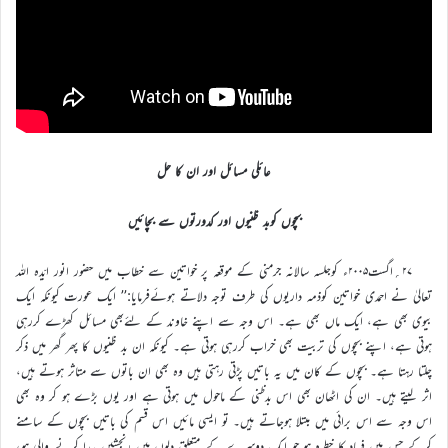
عائلی مسائل اور ان کا حل
بچوں کوبد ظنیوں اور کدورتوں سے بچائیں
۲۷؍اگست۲۰۰۵ء کوجلسہ سالانہ جرمنی کے موقعہ پر خواتین سے خطاب میں حضور انور ایّدہ اللہ
تعالیٰ نے احمدی خواتین کوذمہ داریوں کی طرف توجہ دلاتے ہوئےفرمایا:’’ ایک عورت کیونکہ ایک
بیوی بھی ہے، ایک ماں بھی ہے۔ اس وجہ سے اپنے خاوند کے لئےبھی مسائل کھڑے کررہی
ہوتی ہے، اپنے بچوں کی تربیت بھی خراب کررہی ہوتی ہے۔ کیونکہ ان بد ظنیوں کا پھر گھر میں ذکر
چلتا رہتا ہے۔ بچوں کے کان میں یہ باتیں پڑتی رہتی ہیں وہ بھی ان باتوں سے متاثر ہوتے ہیں،
اثر لیتے ہیں۔ ان کی اٹھان بھی اس بدظنی کے ماحول میں ہوتی ہے اور یوں بڑے ہو کر وہ بھی
اس وجہ سے اس برائی میں مبتلا ہوجاتے ہیں۔ تو ایسی مائیں اس قسم کی باتیں بچوں کے سامنے
کرکے جس میں فساد کا خطرہ ہو جو ایک دوسرے کے متعلق دلوں میں رنجشیں پیدا کرنے والی ہو،