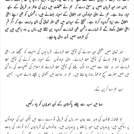
ہوں اور عید قربان ہمیں یہ سبق دے کہ ہم نے حقیقت میں دین کی خاطر ہر قربانی کے لیے
تیار رہنا ہے۔ ہم نے اپنی عبادتوں اور اخلاق کے معیار بڑھانے ہیں، دشمنوں کو بھی اپنے اعلیٰ
اخلاق سے اپنا گرویدہ کرنا ہے۔ تبلیغ کے میدان میں بھی اللہ تعالیٰ کی یہی ہدایت ہے کہ اگر تم
اعلیٰ اخلاق دکھاؤ گے تو تمہارے دشمن بھی تمہارے گرویدہ بن سکتے ہیں۔پس یہ وہ باتیں ہیں جن
کی طرف ہمیں توجہ دینی چاہیے۔
اللہ تعالیٰ ہمیں حقیقی عید منانے کی توفیق عطا فرمائے۔ قربانیوں کی اہمیت کو سمجھنے اور اعلیٰ
اخلاق پر قائم ہونے کی توفیق عطا فرمائے۔ اپنی عبادتوں کے معیار بلند کرنے کی توفیق عطا
فرمائے اور ہر لحاظ سے ہمیں وہ لوگ بننے کی توفیق عطا فرمائے جو اسلام کی تعلیمات کی روشنی
میں ہمیں حضرت مسیح موعودؑ بنانا چاہتے ہیں۔ ہم ہر حالت میں تقویٰ پر چلنے والے ہوں۔ آمین
اب ہم دعا کریں گے۔
دعا میں سب سے پہلے پاکستان کے اُن احمدیوں کو یاد رکھیں
جو ظالمانہ قانون کی وجہ سے جان اور مال کی قربانی تو دے رہے ہیں لیکن ان کی عبادتوں
پر روکیں ہیں، پابندیاں ہیں؛ عید پڑھنے پر پابندیاں ہیں۔ جانوروں کی قربانیاں کرنا تو دُور کی بات
ہے وہ گھر میں چاردیواری کے اندر بھی عید کی نماز نہیں پڑھ سکتے۔ اس پر بھی روک ہے۔ جن