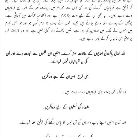
کو توفیق ہے قربانیاں کرنے کی وہ بھی اس سے محروم ہیں، چاہے گھر کے اندر ہی قربانیاں
دے رہے ہوں۔ یہ بھی ان کے لیے بہت بڑا جرم ہے اور انتطامیہ حرکت میں آجاتی ہے۔
پولیس کے پہرے بٹھا دیے جاتے ہیں جیسے انہوں نے بہت بڑا جرم کردیا ہو اور جو اصل مجرم
ہیں جنہوں نے ملک میں فساد پیداکیا ہوا ہے انہیں پکڑنے والا کوئی نہیں ہے اور وہ آزادانہ طور
پر اپنی من مانیاں کرتے پھر رہے ہیں۔
اللہ تعالیٰ پاکستانی احمدیوں کے حالات بہتر کرے۔ انہیں ان ظلموں سے نجات دے اور اُن
کی یہ قربانیاں قبول فرمائے۔
اسی طرح اسیران کے لیے دعاکریں
وہ لوگ بھی بہت بڑی قربانیاں دے رہے ہیں۔
شہداء کی نسلوں کے لیے دعاکریں۔
اللہ تعالیٰ انہیں اپنے باپ داداؤں کی قربانیوں کا پاس رکھنے کی توفیق عطا فرمائے۔