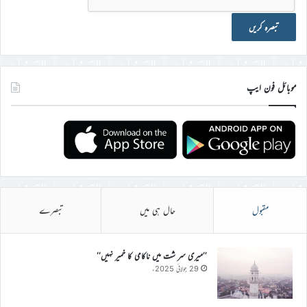
موبائل فون ایپ
مقبول
حال ہی میں
تبصرے
’’میری سر شت میں ناکامی کا خمیر نہیں‘‘
29 جولائی 2025ء