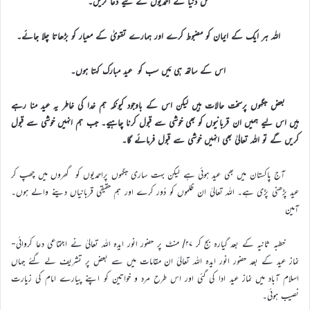
کُل دنیا کے احمدیوں کے لیے دعا کریں۔
اللہ ہر ایک کے ایمان کو مضبوط کرے اور ہمارے تقویٰ کے معیار کو بڑھاتا چلا جائے۔
اس کے ساتھ ہی مَیں سب کو عید مبارک کہتا ہوں۔
بعض جگہوں پرسخت حالات ہیں لیکن اس کے باوجود کیونکہ ہم خدا کی خاطر یہ عید منا رہے
ہیں اس لیے ہمیں ان قربانیوں کو بھی خوشی سے قبول کرنا چاہیے۔ جب ہم انہیں خوشی سے قبول
کریں گے تو اللہ تعالیٰ بھی انہیں خوشی سے قبول فرمائے گا۔
آج پاکستان میں بھی عید ہوئی ہے لیکن بہت ساری جگہوں پراحمدیوں کو گھروں میں چھپ کر
عید پڑھنی پڑی ہے۔ اللہ تعالیٰ ان ظلموں کو دُور کرے اور ہم حقیقی قربانیاں دینے والے ہوں۔
آمین
خطبہ ثانیہ کے بعد گیارہ بج کر ۲۷/ منٹ پر حضور انور ایدہ اللہ تعالیٰ نے اجتماعی دعا کروائی-
نماز عید کے بعد حضور انور ایدہ اللہ تعالیٰ ان مقامات میں سے بعض پر تشریف لے گئے جہاں
اسلام آباد میں نماز عید ادا کی گئی اور اس طرح مرد و خواتین کو اپنے پیارے امام کی زیارت
نصیب ہوئی۔