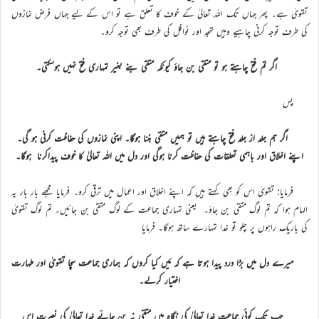
تقویٰ ہے۔ پھر جہاں تک اللہ تعالیٰ کے خوف کا تعلق ہے تو اس کے لیے جہاں فرض نمازوں
کی طرف توجہ کرنی چاہیے وہیں تہجد اور نوافل کی طرف بھی توجہ کرو۔
اگر تم فتح چاہتے ہو تو متقی بن جاؤ کیونکہ متقی بنے بغیر تمہاری فتح نہیں ہوسکتی۔
پس
اگر ہم جلد از جلد فتح چاہتے ہیں تو ہمیں متقی بننا ہوگا۔ اپنی نمازوں کی حفاظت کرنی ہو گی۔
اپنے اخلاق اور باہمی تعلقات کی حفاظت کرنا ہوگی اور دل میں اللہ تعالیٰ کا خوف پیداکرنا ہوگا۔
فرمایا: تقویٰ اس کو بھی کہتے ہیں کہ اپنے اخلاق اور اعمال میں ترقی کرو۔ فرمایا مجھے بار بار یہ
الہام ہوا کہ تم لوگ متقی بن جاؤ۔ یعنی تمہاری جماعت کے لوگ متقی بن جائیں۔ تم لوگ تقویٰ
کی باریک راہوں پر چلو تو خدا تمہارے ساتھ ہوگا۔ فرمایا
میرے دل میں بڑا درد پیدا ہوتا ہے کہ مَیں کیا کروں کہ ہماری جماعت سچا تقویٰ اور طہارت
اختیار کرلے۔
جب تک کوئی جماعت خدا تعالیٰ کی نگاہ میں متقی نہ بن جائے خدا تعالیٰ کی نصرت اس