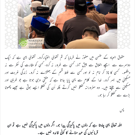
حقوق العباد کے ضمن میں حضورؑ نے فرمایا کہ تم تقویٰ اختیارکرو۔ تقویٰ یہی ہے کہ ایک
دوسرے سے اچھے اخلاق سے پیش آؤ۔ کسی سے غرور نہ کرو، کسی کو حقارت کی نظر سے نہ
دیکھو۔ کسی کا چڑ کر نام نہ لو اور کسی سے غلط قسم کے جھگڑے نہ کرو۔ زندگی غربت اور
مسکینی میں بسر کرو۔ خدا کے کلام سے یہی پایا جاتا ہے کہ متقی وہی ہوتا ہے جو غریبی اور
مسکینی سے چلتے ہیں۔ وہ مغرورانہ گفتگو نہیں کرتے بلکہ اُن کی گفتگو ایسے ہوتی ہے جیسے چھوٹا
بڑے سے گفتگو کر رہا ہو۔
پس
اللہ تعالیٰ یہی چاہتا ہے کہ دلوں میں پاکیزگی پیدا ہو۔ اگر دلوں میں پاکیزگی نہیں ہے تو ان
قربانیوں کی عید منانے کا کوئی فائدہ نہیں ہے۔