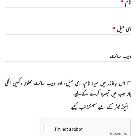
نام
*
ای میل
*
ویب‌ سائٹ
اس براؤزر میں میرا نام، ای میل، اور ویب سائٹ محفوظ رکھیں اگلی
بار جب میں تبصرہ کرنے کےلیے۔
نیوز لیٹر کے لیے سبسکرائب کیجیے