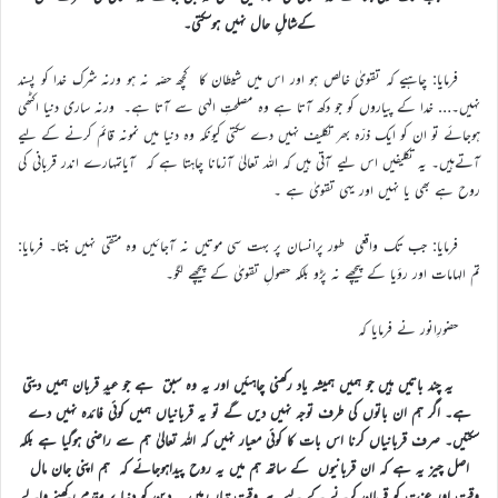
کےشاملِ حال نہیں ہوسکتی۔
فرمایا: چاہیے کہ تقویٰ خالص ہو اور اس میں شیطان کا کچھ حصّہ نہ ہو ورنہ شرک خدا کو پسند
نہیں۔… خدا کے پیاروں کو جو دکھ آتا ہے وہ مصلحتِ الہٰی سے آتا ہے۔ ورنہ ساری دنیا اکٹھی
ہوجائے تو ان کو ایک ذرّہ بھر تکلیف نہیں دے سکتی کیونکہ وہ دنیا میں نمونہ قائم کرنے کے لیے
آتےہیں۔ یہ تکلیفیں اس لیے آتی ہیں کہ اللہ تعالیٰ آزمانا چاہتا ہے کہ آیاتمہارے اندر قربانی کی
روح ہے بھی یا نہیں اور یہی تقویٰ ہے ۔
فرمایا: جب تک واقعی طور پرانسان پر بہت سی موتیں نہ آجائیں وہ متقی نہیں بنتا۔ فرمایا:
تم الہامات اور رؤیا کے پیچھے نہ پڑو بلکہ حصولِ تقویٰ کے پیچھے لگو۔
حضورِانور نے فرمایا کہ
یہ چند باتیں ہیں جو ہمیں ہمیشہ یاد رکھنی چاہئیں اور یہ وہ سبق ہے جو عیدِ قربان ہمیں دیتی
ہے۔ اگر ہم ان باتوں کی طرف توجہ نہیں دیں گے تو یہ قربانیاں ہمیں کوئی فائدہ نہیں دے
سکتیں۔ صرف قربانیاں کرنا اس بات کا کوئی معیار نہیں کہ اللہ تعالیٰ ہم سے راضی ہوگیا ہے بلکہ
اصل چیز یہ ہے کہ ان قربانیوں کے ساتھ ہم میں یہ روح پیداہوجائے کہ ہم اپنی جان مال
وقت اور عزت کو قربان کرنے کے لیے ہر وقت تیار رہیں ۔ دین کو دنیا پر مقدم رکھنے والے