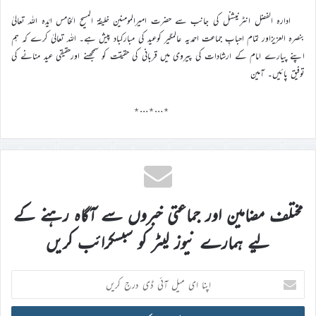
ادارہ الفضل انٹرنیشنل کی جانب سے حضرت امیرالمومنین خلیفۃ المسیح الخامس ایّدہ اللہ تعالیٰ
بنصرہ العزیزاور تمام احبابِ جماعت احمدیہ عالمگیر کوعید کی مبارکباد پیش ہے۔ اللہ تعالیٰ کرے کہ ہم
اپنے پیارے امام کے ارشادات کی پیروی میں قربانی کی حقیقت کو سمجھنے اورحقیقی عید منانے کی
توفیق پائیں۔ آمین
٭…٭…٭
مختلف مضامین اور جماعتی خبروں سے آگاہ رہنے کے
لیے ہمارے نیوز لیٹر کو سبسکرائب کریں
اپنا
ای
میل