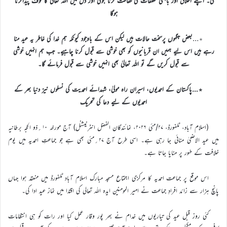
گی۔ اپنے اخلاق اور باہمی تعلقات کی حفاظت کرنا ہوگی اور دل میں اللہ تعالیٰ کا خوف پیداکرنا
ہوگا
٭…
بعض جگہوں پرسخت حالات ہیں لیکن اس کے باوجود کیونکہ ہم خدا کی خاطر یہ عید منا
رہے ہیں اس لیے ہمیں ان قربانیوں کو بھی خوشی سے قبول کرنا چاہیے۔ جب ہم انہیں خوشی
سے قبول کریں گے تو اللہ تعالیٰ بھی انہیں خوشی سے قبول فرمائے گا۔
٭…پاکستان کے احمدیوں، اسیران راہ مولیٰ، شہدائے احمدیت کی نسلوں نیز دنیا بھر کے
احمدیوں کے لیے دعا کی تحریک
(اسلام آباد، ٹلفورڈ، ۲۷/مئی ۲۰۲۶، نمائندگان الفضل انٹرنیشنل) آج مورخہ ۱۰؍ذو الحجہ برطانیہ
میں عید الاضحیٰ منائی جا رہی ہے۔ اسی طرح آج ۲۷؍مئی بھی ہے جو جماعتِ احمدیہ میں یوم
خلافت کے طور پر منایا جاتا ہے۔
اس موقع پر جماعت احمدیہ کا مرکزی اجتماع مسجد مبارک اسلام آباد ٹلفورڈ میں منعقد ہوا جہاں
پانچ ہزار سے زائد افرادِ جماعت نے امیر المومنین ایدہ اللہ تعالی کی اقتدا میں نماز عید ادا کی۔
کئی روز قبل عید کی تیاریوں میں خدام نے بھر پور وقار عمل کیا اور رات کو ہی انتظامات