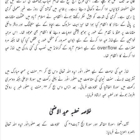
کافی حد تک مکمل ہو چکے تھے۔ اسی طرح آج صبح سے خدام احباب جماعت کی آمد سے قبل ہی
اپنی مفوضہ ڈیوٹیاں ادا کرتے دکھائی دیتے رہے۔ برطانیہ میں گذشتہ کئی روز سے غیر معمولی گرمی
پڑ رہی ہے۔ گرمی کی شدت کو پیش نظر رکھتے ہوئے انتظامیہ نے اسلام آباد میں مختلف مقامات
پر پانی کے سٹالز کا انتظام کیا ہوا تھا نیز ہیٹ سٹروک سے بچاؤ کے لیے سکیننگ اور دیگر داخلی
مقامات پر حفظ ما تقدم کے طور پر ہومیو پیتھی ادویات دینے کا انتظام بھی موجود تھا۔ اس مرتبہ
خواتین کے لیےنماز عید ادا کرنے کے لیے ایوان مسرور کو مکمل طور پر مختص کیا گیا تھا جبکہ مرد
حضرات کے overflow کے لیے اسلام آباد کے گراؤنڈ میں نصب کی گئی مارکی میں نماز عید
ادا کرنے کا انتظام تھا۔
نماز عید کی امامت کے لیے حضور انور ایدہ اللہ تعالیٰ دس بج کر ۳۱؍منٹ پر مسجد مبارک میں
تشریف لائے۔ سنت نبوی کی متابعت میں حضور انور نے پہلی رکعت میں سورة الاعلیٰ جبکہ دوسری
رکعت میں سورة الغاشیة کی تلاوت فرمائی۔ بعد ازاں دس بج کر ۴۳؍منٹ پر حضور منبر پر رونق
افروز ہوئے اور خطبہ عید ارشاد فرمایا۔
خلاصہ خطبہ عید الاضحیٰ
تشہد،تعوذ ،سورة الفاتحہ اور سورة الحج آیت۳۸ کی تلاوت کے بعد حضورِانور ایّدہ اللہ تعالیٰ
بنصرہ العزیزنے فرمایا: