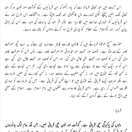
اس آیت میں اللہ تعالیٰ فرماتا ہے کہ یاد رکھو کہ ان قربانیوں کے گوشت اور خون ہرگز اللہ
تعالیٰ تک نہیں پہنچتے لیکن تمہارے دل کاتقویٰ اللہ تک پہنچتا ہے۔ درحقیقت اس طرح اللہ نے
ان قربانیوں کو تمہاری خدمت میں لگا دیا ہے تاکہ تم اللہ کی ہدایت کی وجہ سے اُس کی بڑائی
بیان کرو۔ اور تُواسلام کے احکام کو پوری طرح ادا کرنے والوں کو بشارت دے۔
حضرت مسیح موعودؑ فرماتے ہیں کہ قانونِ قدرت قدیم سےایسا ہی ہےکہ یہ سب کچھ معرفتِ
کاملہ کےبعد ملتا ہے۔ خوف اور محبت اور قدردانی جڑ معرفتِ کاملہ ہے۔ پس جس کو معرفتِ کاملہ
دی گئی اس کو خوف اور محبت بھی کامل دی گئی، اور جس کو خوف اور محبت کامل دی گئی ہے
اس کو ہر ایک گناہ سے جو بےباکی سے پیدا ہوتا ہے نجات دی گئی۔ ہم اس نجات کے لیے
نہ کسی خود کے محتاج ہیں اور نہ کسی صلیب کے حاجت مند، نہ کسی کفارے کی ہمیں ضرورت
ہے بلکہ صرف ایک قربانی کے محتاج ہیں جو اپنےنفس کی قربانی ہے، جس کی ضرورت کو ہماری
فطرت محسوس کر رہی ہے۔ ایسی قربانی کا دوسرے لفظوں میں نام اسلام ہے۔ اسلام کے معنی
ہیں ذبح ہونے کے لیے گردن آگے رکھ دینا۔
فرمایا:
دلوں کی پاکیزگی سچی قربانی ہے۔ گوشت اور خون سچی قربانی نہیں۔ جس جگہ عام لوگ جانوروں