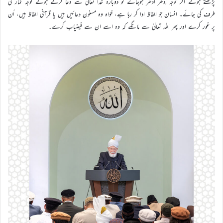
پڑھتے ہوئے اگر توجہ اِدھر اُدھر ہوجائے تو دوبارہ خدا تعالیٰ سے دعا کرتے ہوئے توجہ نماز کی
طرف کی جائے۔ انسان جو الفاظ ادا کر رہا ہے، خواہ وہ مسنون دعائیں ہیں یا قرآنی الفاظ ہیں، اُن
پر غور کرے اور پھر اللہ تعالیٰ سے مانگے کہ وہ اسے ان سے فیضیاب کرے۔