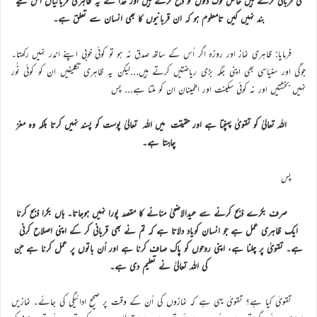
کی قربانی کرتے ہیں خاص لوگ دلوں کو ذبح کرتے ہیں اور خدا نے یہ ظاہری قربانیاں اس لیے
بند نہیں کیں تامعلوم ہو کہ ان قربانیوں کا بھی انسان سے تعلق ہے۔
فرمایا: ظاہری نماز اور روزہ اگر اُس کے ساتھ صدق نہ ہو تو کوئی خوبی اپنے اندر نہیں رکھتا۔
جوگی اور سنیاسی بھی اپنی جگہ بڑی ریاضتیں کرتے ہیں…لیکن یہ ظاہری تکلیفیں ان کو کوئی نُور
نہیں بخشتیں اور نہ کوئی سکینت اور اطمینان ان کو ملتا ہے… پس
اللہ تعالیٰ کو تقویٰ پہنچتا ہے اور حقیقت میں اللہ تعالیٰ پوست کو پسند نہیں کرتا بلکہ وہ مغز
چاہتا ہے۔
پس
صرف بکرے ذبح کرنے سے عیدالاضحیٰ منانے کا مقصد پورا نہیں ہوجاتا۔ ہاں بکرا ذبح کرنا
ایک ظاہری عمل ہے جو انسان کویاد دلاتا ہے کہ تم نے بھی قربانی کر کے اپنی اصلاح کرنی
ہے۔ تقویٰ پر چلنا ہے، اپنی روحوں کو پاک صاف کرنا ہے اور اُن باتوں پر عمل کرنا ہے جن
کی اللہ تعالیٰ نے تعلیم دی ہے۔
تقویٰ کیا ہے؟ تقویٰ یہی ہے کہ نمازوں کی اُن کے وقت پر صحیح ادائیگی کی جائے۔ نمازیں