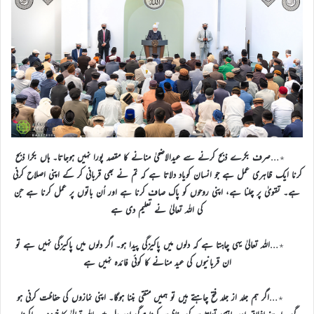
٭…
صرف بکرے ذبح کرنے سے عیدالاضحیٰ منانے کا مقصد پورا نہیں ہوجاتا۔ ہاں بکرا ذبح
کرنا ایک ظاہری عمل ہے جو انسان کویاد دلاتا ہے کہ تم نے بھی قربانی کر کے اپنی اصلاح کرنی
ہے۔ تقویٰ پر چلنا ہے، اپنی روحوں کو پاک صاف کرنا ہے اور اُن باتوں پر عمل کرنا ہے جن
کی اللہ تعالیٰ نے تعلیم دی ہے
٭…
اللہ تعالیٰ یہی چاہتا ہے کہ دلوں میں پاکیزگی پیدا ہو۔ اگر دلوں میں پاکیزگی نہیں ہے تو
ان قربانیوں کی عید منانے کا کوئی فائدہ نہیں ہے
٭…
اگر ہم جلد از جلد فتح چاہتے ہیں تو ہمیں متقی بننا ہوگا۔ اپنی نمازوں کی حفاظت کرنی ہو