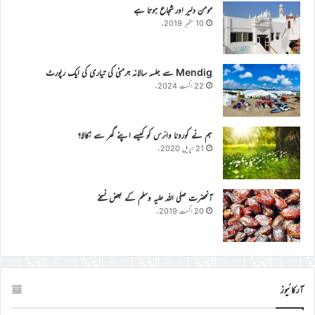
مومن دلیر اور شجاع ہوتا ہے
10 ستمبر 2019ء
Mendig سے جلسہ سالانہ جرمنی کی تیاری کی ایک رپورٹ
22 اگست 2024ء
ہم نے کورونا وائرس کو کیسے اپنے گھر سے نکالا؟
21 اپریل 2020ء
آنحضرت صلی اللہ علیہ وسلم کے بعض نسخے
20 اگست 2019ء
آرکائیوز