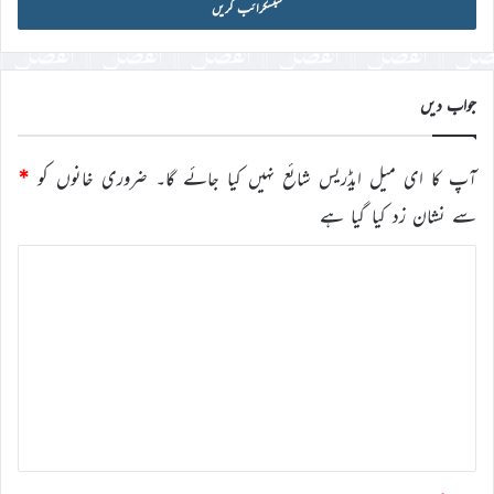
آئی
ڈی
درج
کریں
جواب دیں
آپ کا ای میل ایڈریس شائع نہیں کیا جائے گا۔
ضروری خانوں کو
*
سے نشان زد کیا گیا ہے
ت
ب
ص
ر
ہ
*