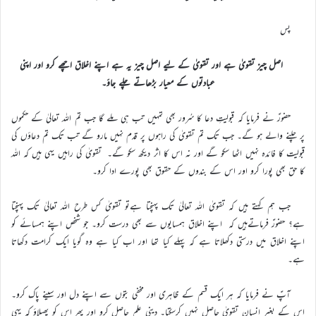
پس
اصل چیز تقویٰ ہے اور تقویٰ کے لیے اصل چیز یہ ہے اپنے اخلاق اچھے کرو اور اپنی
عبادتوں کے معیار بڑھاتے چلے جاؤ۔
حضورؑ نے فرمایا کہ قبولیتِ دعا کا سُرور بھی تمہیں تب ہی ملے گا جب تم اللہ تعالیٰ کے حکموں
پر چلنے والے ہو گے۔ جب تک تم تقویٰ کی راہوں پر قدم نہیں مارو گے تب تک تم دعاؤں کی
قبولیت کا فائدہ نہیں اٹھا سکو گے اور نہ اس کا اثر دیکھ سکو گے۔ تقویٰ کی راہیں یہی ہیں کہ اللہ
کا حق بھی پورا کرو اور اس کے بندوں کے حقوق بھی پورے ادا کرو۔
جب ہم کہتے ہیں کہ تقویٰ اللہ تعالیٰ تک پہنچتا ہےتو تقویٰ کس طرح اللہ تعالیٰ تک پہنچتا
ہے؟ حضورؑ فرماتےہیں کہ اپنے اخلاق ہمسایوں سے بھی درست کرو۔ جو شخص اپنے ہمسائے کو
اپنے اخلاق میں درستی دکھلاتا ہے کہ پہلے کیا تھا اور اب کیا ہے وہ گویا ایک کرامت دکھاتا
ہے۔
آپؑ نے فرمایا کہ ہر ایک قسم کے ظاہری اور مخفی بتوں سے اپنے دل اور سینے پاک کرو۔
اس کے بغیر انسان تقویٰ حاصل نہیں کرسکتا۔ دینی علم حاصل کرو اور پھر اس کو پھیلاؤ کہ یہی