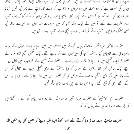
دریدہ دہنی کا مظاہرہ کرتے ہوئے کہا میں سمجھ گیا ہوں کہ آپ دجال ہیں( نعوذ باللہ) ۔کیونکہ
دجال کی صفت ہے کہ وہ بحث میں دوسروں کو لاجواب کر دے گا۔آپؑ نے پھر کچھ نہیں فرمایا
اور وہ چلا گیا ۔امرتسر جا کر اس نے ایک اشتہار چھپوایا اور یہ واقعہ بیان کر کے کہا کہ جب آپ
اندر تشریف لے گئے تو میں نے ایک رقعہ بھیجا کہ میں ضرورت مند ہوں اور میرے ساتھ کچھ
حسن سلوک فرمائیں۔ آپؑ نے فوراً ۱۵؍روپے بھیج دیے۔آپ بہت سخی ہیں۔
حضرت قاضی عبدالغفور صاحبؓ بیان کرتے ہیں ۱۹۰۶ء میں مَیں اپنے بڑے بھائی کے ساتھ
راولپنڈی سے قادیان گیا ۔حضور ؑمسجد کی سیڑھیوں سے اتر رہے تھے۔ایک شخص حکیم شاہ نواز نے
حضور کو ایک تھیلی میں ۱۷؍پاؤنڈ بطور نذرانہ دیے ۔ حضورؑ نے تھیلی لے کر جیب میں ڈال لی ۔
نیچے ایک سائل کھڑا تھا ۔اس نے سوال کر دیا ۔حضورؑ نے وہی تھیلی جیب سے نکال کر اس
کے ہاتھ میں رکھ دی ۔حکیم صاحب نے عرض کیا کہ حضور! اس میں ۱۷؍پاؤنڈ تھے۔ فرمایا یہ اس
کے تھے اسی کو پہنچ گئے۔ یہ ا س زمانے میں بہت بڑی رقم تھی۔
حضرت ام المومنین ؓسے حضرت مرزا بشیر احمد صاحبؓ نے روایت بیان کی ہے ۔ لکھتے ہیں
کہ مجھ سے والدہ صاحبہ نے بیان کیا کہ
حضرت صاحبؑ بہت صدقہ دیا کرتے تھے اور عموماً ایسا خفیہ دیتے کہ ہمیں بھی پتہ نہیں لگتا
تھا۔