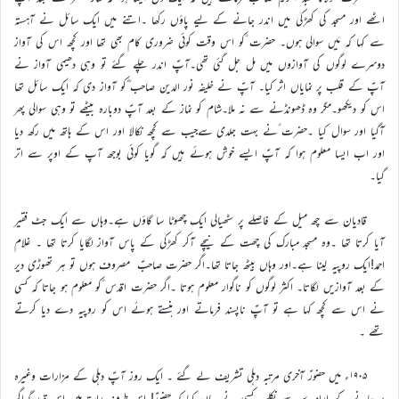
اٹھے اور مسجد کی کھڑکی میں اندر جانے کے لیے پاؤں رکھا ۔اتنے میں ایک سائل نے آہستہ
سے کہا کہ مَیں سوالی ہوں۔ حضرت ؑکو اس وقت کوئی ضروری کام بھی تھا اور کچھ اس کی آواز
دوسرے لوگوں کی آوازوں میں مل جل گئی تھی۔آپؑ اندر چلے گئے تو وہی دھیمی آواز نے
آپؑ کے قلب پر نمایاں اثر کیا۔ آپؑ نے خلیفہ نور الدین صاحب ؓکو آواز دی کہ ایک سائل تھا
اس کو دیکھو۔مگر وہ ڈھونڈنے سے نہ ملا۔شام کو نماز کے بعد آپؑ دوبارہ بیٹھے تو وہی سوالی پھر
آگیا اور سوال کیا ۔حضرت ؑنے بہت جلدی سےجیب سے کچھ نکالا اور اس کے ہاتھ میں رکھ دیا
اور اب ایسا معلوم ہوا کہ آپؑ ایسے خوش ہوئے ہیں کہ گویا کوئی بوجھ آپ کے اوپر سے اتر
گیا۔
قادیان سے چھ میل کے فاصلے پر سٹھیالی ایک چھوٹا سا گاؤں ہے۔وہاں سے ایک جٹ فقیر
آیا کرتا تھا ۔وہ مسجد مبارک کی چھت کے نیچے آکر کھڑکی کے پاس آواز لگایا کرتا تھا ۔ غلام
احمد!ایک روپیہ لینا ہے۔اور وہاں بیٹھ جاتا تھا۔اگر حضرت صاحبؑ مصروف ہوں تو ہر تھوڑی دیر
کے بعد آوازیں لگاتا۔ اکثر لوگوں کو ناگوار معلوم ہوتا ۔اگر حضرت اقدس ؑکو معلوم ہو جاتا کہ کسی
نے اس سے کچھ کہا ہے تو آپؑ ناپسند فرماتے اور ہنستے ہوئے اس کو روپیہ دے دیا کرتے
تھے ۔
۱۹۰۵ء میں حضورؑ آخری مرتبہ دہلی تشریف لے گئے ۔ ایک روز آپؑ دہلی کے مزارات وغیرہ
پر جانے کے ارادے سے نکلے۔ کسی نے بیان کیا کہ حضورؑ! اس طرف راستہ میں اس قدر گداگر