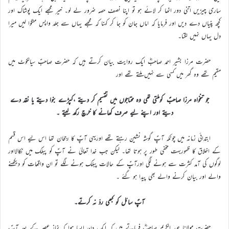
ساری چیزیں اتنی دور اٹھا کر لائے ہو تو اپنا نصف حصہ ضرور لے لو۔ خیر مجھے ایک پوشاک اور
کچھ پنیاں دے دیں اور فرمایا کہ اماں جان کو جا کر کہنا کہ مجھے یہاں سے جلد واپس منگوا لیں میرا
دل یہاں نہیں لگتا۔
حضرت مرزا بشیر احمد صاحبؓ ایک روایت بیان کرتے ہیں کہ حضرت صاحبؑ سیالکوٹ میں
مقیم تھے وہ گھر میں کسی سے نہیں ملتے تھے اور
جو تنخواہ مرزا صاحبؑ کوملتی تھی وہ محتاجوں میں تقسیم کر دیتے ،کپڑے بنوا دیتے یا نقد دے
دیتے اور اپنے لیے صرف کھانے کا خرچ رکھ لیتے ۔
ابتدائی زمانہ میں چونکہ آپؑ گوشہ نشین رہتے تھے اوریہی آپؑ کا رجحان تھا اس لیے اس قسم
کے اخلاق کا ظہوربہت مخفی طور پر ہوتا تھا۔ لیکن جب خدا تعالیٰ نے آپؑ کو پبلک میں نکالااور
لوگوں کی آمد کثرت سے ہونے لگی اورآپؑ کے حالات پبلک ہونے لگے تو ان واقعات کو دیکھنے
والے اور بیان کرنے والے بھی پیدا ہو گئے ۔
آپؑ سائل کو کبھی ردّ نہ کرتے۔
حضرت مولانا عبد الکریم صاحبؓ فرماتے ہیں کہ ایک دن ایسا ہوا کہ نماز عصر کے بعد آپؑ