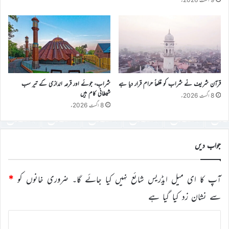
قرآن شریف نے شراب کو قطعاً حرام قرار دیا ہے
شراب، جوئے اور قرعہ اندازی کے تیر سب
شیطانی کام ہیں
8 اگست 2026ء
8 اگست 2026ء
جواب دیں
آپ کا ای میل ایڈریس شائع نہیں کیا جائے گا۔
ضروری خانوں کو
*
سے نشان زد کیا گیا ہے
ت