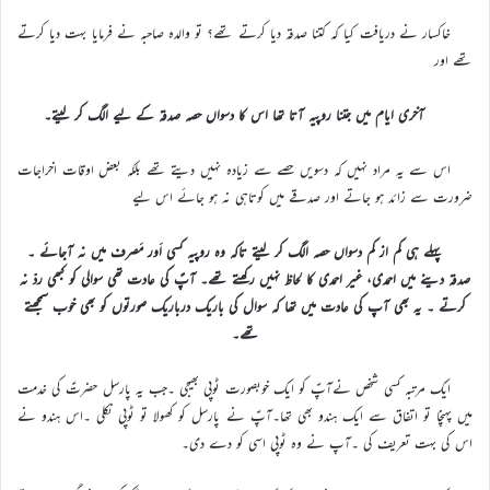
خاکسار نے دریافت کیا کہ کتنا صدقہ دیا کرتے تھے؟ تو والدہ صاحبہ نے فرمایا بہت دیا کرتے
تھے اور
آخری ایام میں جتنا روپیہ آتا تھا اس کا دسواں حصہ صدقہ کے لیے الگ کر لیتے۔
اس سے یہ مراد نہیں کہ دسویں حصے سے زیادہ نہیں دیتے تھے بلکہ بعض اوقات اخراجات
ضرورت سے زائد ہو جاتے اور صدقے میں کوتاہی نہ ہو جائے اس لیے
پہلے ہی کم از کم دسواں حصہ الگ کر لیتے تاکہ وہ روپیہ کسی اَور مَصرف میں نہ آجائے ۔
صدقہ دینے میں احمدی، غیر احمدی کا لحاظ نہیں رکھتے تھے۔ آپؑ کی عادت تھی سوالی کو کبھی ردّ نہ
کرتے ۔ یہ بھی آپ کی عادت میں تھا کہ سوال کی باریک درباریک صورتوں کو بھی خوب سمجھتے
تھے۔
ایک مرتبہ کسی شخص نےآپؑ کو ایک خوبصورت ٹوپی بھیجی ۔جب یہ پارسل حضرتؑ کی خدمت
میں پہنچا تو اتفاق سے ایک ہندو بھی تھا۔آپؑ نے پارسل کو کھولا تو ٹوپی نکلی ۔اس ہندو نے
اس کی بہت تعریف کی ۔آپ نے وہ ٹوپی اسی کو دے دی۔