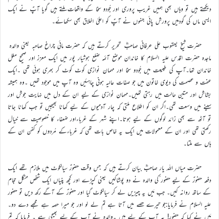
دیکھتے ہیں تو وہاں بھی ہمیں غریب پروری اور جُودو سخا کے واقعات ملتے ہیں گویا آپؑ نے ایک
ایسی ماں کی گودمیں پرورش پائی جنہوں نے آپؑ کو اعلیٰ اخلاق بھی سکھائے۔
حضرت شیخ یعقوب علی عرفانی صاحبؓ تحریر کرتے ہیں کہ حضرت مائی چراغ صاحبہ یعنی والدہ
ماجدہ حضرت اقدس علیہ السلام کا خاندان موضع آئمہ ضلع ہوشیار پور میں ایک معزز اور صحیح مغل
خاندان تھا۔آپ کی طبیعت میں جُودو سخا اور مہمان نوازی کوٹ کوٹ کر بھری ہوئی تھی ۔ایک
عفت و عصمت کی دیوی خاتون میں جو صفات عالیہ ہونی چاہئیں وہ آپ میں موجود تھیں ۔وہ ہمیشہ
بشاش اور متین حالت میں رہتی تھیں۔مہمان نوازی کے لیے ان کے دل میں نہایت جوش اور
سینے میں وسعت تھی۔اگر ان کو اطلاع ملتی کہ چار آدمیوں کے لیے کھانا بھیجیں تو جب کھانا جاتا
تو آٹھ سے بھی زائد لوگوں کے لیے ہوتا۔اپنے شہر کے غرباءاور ضعفاء کا خصوصیت سے خیال
رکھتی تھی اور ان کے معمولات میں ایک یہ خاص بات تھی کہ غرباءکے مُردوں کو کفن ان کے
ہاں سے ملتا۔
حضرت میاں اللہ یار صاحبؓ بیان کرتے ہیں کہ جس وقت حضورؑ سیالکوٹ میں ملازم تھے ایک
دفعہ حضورؑ کے لیے حضور ؑکی والدہ نے دو پوشاکیں یعنی کپڑے اور کچھ پنیاں ایک شخص منگل حجام
کے ساتھ روانہ کیں۔ جب مَیں یہ چیزیں لے کر سیالکوٹ گیا اور حضورؑ کے آگے رکھ دیں تو حضور
علیہ السلام نے فرمایا:جو تیرے حصے میں آتا ہے تم لے لو اور جو میرا حصہ ہے مجھے دے دو۔
مَیں نے کہا کہ حضور! یہ آپ کے لیے ہیں ۔والدہ نے آپ کے لیے بھیجی ہے ۔ فرمایا کہ تم