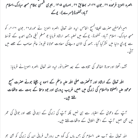
بنصرہ العزیز فرمودہ ۲۶؍جون ۲۰۲۶ء بمطابق ۲۶؍احسان ۱۴۰۵؍ہجری شمسی بمقام مسجد مبارک،اسلام
آباد،ٹلفورڈ(سرے)، یوکے
اميرالمومنين حضرت خليفةالمسيح الخامس ايدہ اللہ تعاليٰ بنصرہ العزيز نے مورخہ۲۶؍جون ۲۰۲۶ء کو
مسجد مبارک، اسلام آباد، ٹلفورڈ، يوکے ميں خطبہ جمعہ ارشاد فرمايا جو مسلم ٹيلي وژن احمديہ کے توسّط
سے پوري دنيا ميں نشرکيا گيا۔ جمعہ کي اذان دينےکي سعادت مولانا فیروز عالم صاحب کے حصے ميں
آئي۔
تشہد،تعوذ اورسورة الفاتحہ کی تلاوت کے بعد حضورِانور ایّدہ اللہ تعالیٰ بنصرہ العزیزنے فرمایا:
اللہ تعالیٰ کے ارشاد اور آنحضرت صلی اللہ علیہ وسلم کے اسوہ پر چلتے ہوئے حضرت مسیح
موعود علیہ الصلوٰۃ والسلام کی زندگی میں ہمیں غریب پروری اور جود وسخا کے بہت سے واقعات
ملتے ہیں۔
آپؑ کے دعویٰ کے اعتبار سے ہی نہیں بلکہ آپؑ کی زندگی کے ابتدائی حصے اور جوانی کی عمر
میں بھی ہمیں آپؑ کے اعلیٰ اخلاق کے واقعات ملتے ہیں۔
اللہ تعالیٰ نے آپ علیہ السلام کی جس ماں کی گود میں پرورش فرمائی ان کی زندگی کو بھی ہم