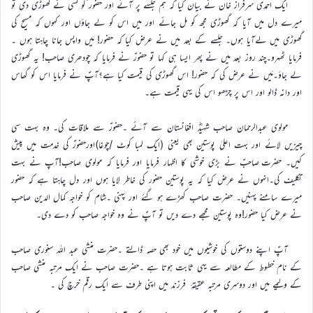
ایک احمدی سرفراز خان نے بیان کیا کہ ہم جلسے پر آئے اور حضور ؑکو کسی نے گھوڑی دی تو
میرے دل میں آیا کہ گھوڑی مجھ کو مل جائے اور میں اس کو لے جاؤں اور کہوں کہ مسیح کی
گھوڑی میں لےآیا ہوں۔ جلسے کے بعد میں نے عرض کیا کہ حضور! مَیں واپس جانا چاہتا ہوں ۔
فرمایا ٹھہرو۔چند روز بعد میں نے پھر ایسا ہی کہا تو حضورؑ نے فرمایا کہ چودھری صاحب! یہ گھوڑی
لے جاؤ۔مَیں نے عرض کی کہ حضور! اس گھوڑی کی قیمت کیا ہے؟آپؑ نے فرمایا اس کو گھاس
اور دانہ ڈالو اور اس پر چڑھو اس کی یہی قیمت ہے۔
مولوی عبدالرحمان صاحب شہیدؓ افغانستان سے آئے ۔حضورؑ سے ملاقات کی۔ وہ بہت سی
چیزیں لائے اور بہت اعلیٰ پوستین بھی یعنی (ایک لمبا کوٹ /چوغا)اورحضورؑ کی خدمت میں پیش
کیں۔ حضرت صاحبؑ نے بڑی خوشی کا اظہار فرمایا اور فرمایا کہ مولوی صاحب!آپ نے بہت
تکلیف کی۔انہوں نے عرض کیا کہ یہ پوستین حضور کی خاطر لایا ہوں اور دل چاہتا ہے کہ حضور
میرے سامنے پہنیں۔ حضرت صاحب کھڑے ہو گئے اور پہنی ۔شام کو خواجہ کمال الدین صاحب
نے عرض کیا حضور!وہ پوستین مجھے دے دیں تو آپؑ نے وہ خواجہ صاحب کو دے دی۔
آپؑ اپنے دوستوں کی خوشیوں میں خود بھی حصہ ڈالتے ۔حضرت منشی عبد اللہ سنوری صاحب
کے نام خطوط کے مطالعہ سے یہی ثابت ہوتا ہے ۔حضرت صاحب نے ایک مرتبہ منشی صاحب
کے ولیمے میں اور دوسری مرتبہ عقیقۂ فرزند میں اپنی طرف سے ایک رقم خرچ کی ۔