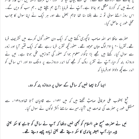
ہوتے ہیں کہ گزرنا مشکل ہو جاتا ہے۔آپؑ نے فرمایا :آج ہم چلتے ہیں ۔ہم سب کو دیں گے۔
اس روز اتنے سوالی تو نہ ملے جتنا سنا تھا تاہم بعض ملے اور ہر ایک نے اپنا سوال کا جواب
عملی طور پر حاصل کیا۔
حضرت حافظ احمد اللہ صاحب ناگپوری ؓکہتے ہیں کہ ایک دن حضور ؑگول کمرے میں تشریف فرما
تھے۔تقریباً ۲۰ یا ۲۵؍لوگ وہاں موجود تھے۔ حضور ؑکچھ تقریر فرما رہے تھے کہ ایک فقیر آیا اور زور
سے سوال کیا۔ کہتے ہیں مجھے بڑا ناگوار معلوم ہوا کہ حضور ؑکی آوازمیں مخل ہوتا ہے۔ مَیں نے
دروازہ بند کر دیا۔آپؑ نے تقریر روک کر مجھے کہا اندر دروازے پر دستک دو اور اس سائل کو
اندر سےکچھ دلواؤ اورفرمایا کہ
ایسا کرنا اچھا نہیں کہ سائل کے سوال پر دروازہ بند کر دو۔
شیخ یعقوب علی عرفانی صاحبؓ لکھتے ہیں کہ میں ۱۸۹۲ء سے قادیان آتا تھااور۱۸۹۸ء سے
مستقل طور پر حضرت کی خدمت میں آگیا۔میرے سامنے اکثر لوگوں نے سوال کیا۔
مَیں نے حضرت مسیح علیہ السلام کو کبھی نہیں دیکھا کہ آپ نے سائل کو تانبے کا سکہ یعنی
پیسہ دیا۔آپ ہمیشہ چاندی کا سکہ دیتے تھے یعنی زیادہ پیسے دیتے تھے۔