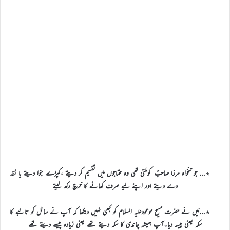
٭… جو تنخواہ مرزا صاحبؑ کوملتی تھی وہ محتاجوں میں تقسیم کر دیتے ،کپڑے بنوا دیتے یا نقد
دے دیتے اور اپنے لیے صرف کھانے کا خرچ رکھ لیتے
٭…مَیں نے حضرت مسیح موعودعلیہ السلام کو کبھی نہیں دیکھا کہ آپ نے سائل کو تانبے کا
سکہ یعنی پیسہ دیا۔آپ ہمیشہ چاندی کا سکہ دیتے تھے یعنی زیادہ پیسے دیتے تھے