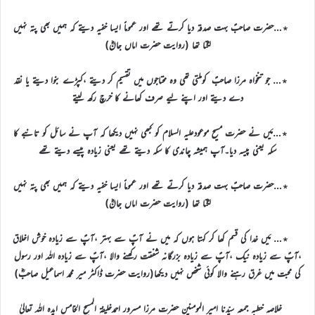
٭…حضرت صاحبؑ بہت صدقہ دیا کرتے تھے اور عموماً ایسا خفیہ دیتے کہ ہمیں بھی پتہ نہیں
لگتا تھا (روایت حضرت اماں جانؓ)
٭… جو تنخواہ مرزا صاحبؑ کوملتی تھی وہ محتاجوں میں تقسیم کر دیتے ،کپڑے بنوا دیتے یا نقد
دے دیتے اور اپنے لیے صرف کھانے کا خرچ رکھ لیتے
٭…مَیں نے حضرت مسیح موعودعلیہ السلام کو کبھی نہیں دیکھا کہ آپ نے سائل کو تانبے کا
سکہ یعنی پیسہ دیا۔آپ ہمیشہ چاندی کا سکہ دیتے تھے یعنی زیادہ پیسے دیتے تھے
٭…حضرت صاحبؑ بہت صدقہ دیا کرتے تھے اور عموماً ایسا خفیہ دیتے کہ ہمیں بھی پتہ نہیں
لگتا تھا (روایت حضرت اماں جانؓ)
٭… مَیں خدا کی قسم کھا کر کہتا ہوں کہ میں نے آپؑ سے بہتر ،آپؑ سے زیادہ خوش اخلاق
،آپؑ سے زیادہ نیک ،آپؑ سے زیادہ بزرگانہ شفقت رکھنے والا ،آپؑ سے زیادہ اللہ اور رسول
کی محبت میں غرق رہنے والا کوئی شخص نہیں دیکھا(روایت حضرت ڈاکٹر میر محمد اسماعیل صاحبؓ)
خلاصہ خطبہ جمعہ سیّدنا امیر المومنین حضرت مرزا مسرور احمدخلیفۃ المسیح الخامس ایدہ اللہ تعالیٰ