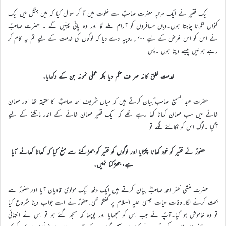
ایک فقیر نے ایک مرتبہ حضرت صاحبؑ سے خلوت میں آ کر سوال کیا کہ مَیں جنگل میں ایک
کنواں لگوانا چاہتا ہوں۔وہاں مسافروں کو آرام ملے گا اور وہ پانی پیئیں گے ۔ حضرت صاحبؑ
نے اس کو اس غرض کے لیے ۲۰۰؍روپیہ دے دیا کہ لوگوں کی خدمت کے لیے تم یہ کام کر
رہے ہو مَیں پیسے دیتا ہوں ۔پس
خدمت خلق کانہ صر ف حکم دیا بلکہ عملی نمونہ بن کے دکھایا۔
حضرت عبد السمیع صاحب ؓبیان کرتے ہیں کہ میاں شریف احمد صاحبؓ کا عقیقہ تھا اور مہمان
خانے میں سب مہمان کھانا کھا رہے تھے کہ ایک فقیر مہمان خانے کے اندر مانگنے کے لیے
آگیا ۔لوگ اس کو نکالنے لگے تو
حضورؑ نے فقیر کو خود کھانا پکڑایا اور لوگوں کو فقیر کو جھڑکنے سے منع کیا کہ کھانا کھانے آیا
ہے، جھڑکنا نہیں۔
حضرت منشی ظفر احمد صاحبؓ بیان کرتے ہیں ایک دفعہ ایک مولوی قادیان آیا اور حضورؑ سے
بحث کرنے لگا۔وفات حیات عیسیٰ علیہ السلام پر گفتگو تھی۔حضورؑ نے اسے جواب دینا شروع کیا
تو وہ خاموش ہو گیا۔آپؑ نے جب اس کو سمجھایا اور پوچھا کہ سمجھ گئے ہو تو اس نے انتہائی