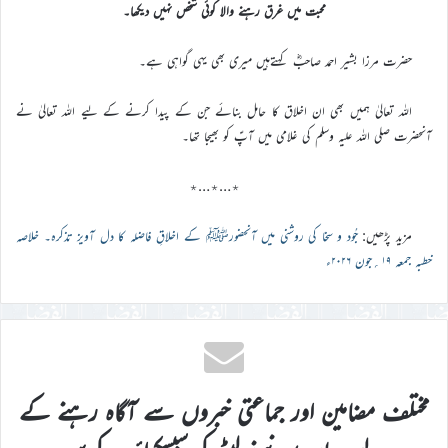
محبت میں غرق رہنے والا کوئی شخص نہیں دیکھا۔
حضرت مرزا بشیر احمد صاحبؓ کہتےہیں میری بھی یہی گواہی ہے۔
اللہ تعالیٰ ہمیں بھی ان اخلاق کا حامل بنائے جن کے پیدا کرنے کے لیے اللہ تعالیٰ نے
آنحضرت صلی اللہ علیہ وسلم کی غلامی میں آپؑ کو بھیجا تھا۔
٭…٭…٭
مزید پڑھیں:
جُود و سخا کی روشنی میں آنحضورﷺ کے اخلاقِ فاضلہ کا دل آویز تذکرہ۔ خلاصہ
خطبہ جمعہ ۱۹؍جون ۲۰۲۶ء
مختلف مضامین اور جماعتی خبروں سے آگاہ رہنے کے