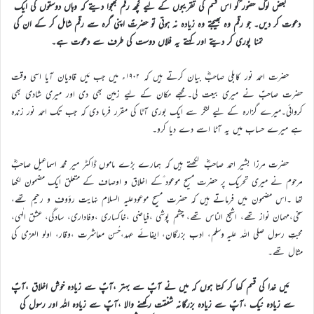
بعض لوگ حضور ؑکو اس قسم کی تقریبوں کے لیے کچھ رقم بھجوا دیتے کہ وہاں دوستوں کی ایک
دعوت کر دیں۔ جو رقم وہ بھیجتے وہ زیادہ نہ ہوتی تو حضرتؑ اپنی گرہ سے رقم شامل کر کے ان کی
تمنا پوری کر دیتے اور کہتے یہ فلاں دوست کی طرف سے دعوت ہے۔
حضرت احمد نور کابلی صاحبؓ بیان کرتے ہیں کہ ۱۹۰۲ء میں جب مَیں قادیان آیا اسی وقت
حضرت صاحبؑ نے میری بیعت لی۔مجھے مکان کے لیے زمین بھی دی اور میری شادی بھی
کروائی۔میرے گزارہ کے لیے لنگر سے ایک بوری آٹا کی مقرر فرما دی کہ جب تک احمد نور زندہ
ہے میرے حساب میں یہ آٹا اسے دے دیا کرو۔
حضرت مرزا بشیر احمد صاحبؓ لکھتے ہیں کہ ہمارے بڑے ماموں ڈاکٹر میر محمد اسماعیل صاحبؓ
مرحوم نے میری تحریک پر حضرت مسیح موعود ؑکے اخلاق و اوصاف کے متعلق ایک مضمون لکھا
تھا ۔اس مضمون میں فرماتے ہیں کہ حضرت مسیح موعودعلیہ السلام نہایت رؤوف و رحیم تھے،
سخی،مہمان نواز تھے، اشجع الناس تھے، چشم پوشی ،فیاضی ،خاکساری ،وفاداری، سادگی، عشق الٰہی،
محبتِ رسول صلی اللہ علیہ وسلم، ادب بزرگان، ایفائے عہد،حُسن معاشرت ،وقار، اولو العزمی کی
مثال تھے۔
مَیں خدا کی قسم کھا کر کہتا ہوں کہ میں نے آپؑ سے بہتر ،آپؑ سے زیادہ خوش اخلاق ،آپؑ
سے زیادہ نیک ،آپؑ سے زیادہ بزرگانہ شفقت رکھنے والا ،آپؑ سے زیادہ اللہ اور رسول کی