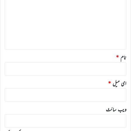
ب
ص
ر
ہ
*
نام
*
ای میل
*
ویب‌ سائٹ