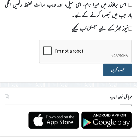
اس براؤزر میں میرا نام، ای میل، اور ویب سائٹ محفوظ رکھیں اگلی
بار جب میں تبصرہ کرنے کےلیے۔
نیوز لیٹر کے لیے سبسکرائب کیجیے
موبائل فون ایپ