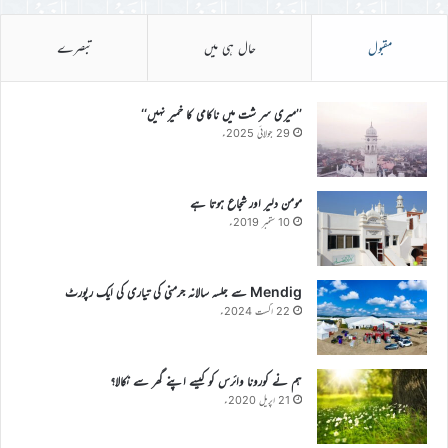
مقبول
حال ہی میں
تبصرے
’’میری سر شت میں ناکامی کا خمیر نہیں‘‘
29 جولائی 2025ء
مومن دلیر اور شجاع ہوتا ہے
10 ستمبر 2019ء
Mendig سے جلسہ سالانہ جرمنی کی تیاری کی ایک رپورٹ
22 اگست 2024ء
ہم نے کورونا وائرس کو کیسے اپنے گھر سے نکالا؟
21 اپریل 2020ء