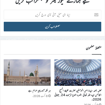
لیے ہمارے نیوز لیٹر کو سبسکرائب کریں
اپنا
ای
میل
آئی
ڈی
درج
کریں
متعلقہ مضمون
خطبہ جمعہ سیّدنا امیر المومنین حضرت خلیفۃ المسیح
ہر نشہ آور چیز حرام ہے
الخامس ایّدہ اللہ تعالیٰ بنصرہ العزیز فرمودہ 24؍جولائی
8 اگست 2026ء
2026ء
9 اگست 2026ء