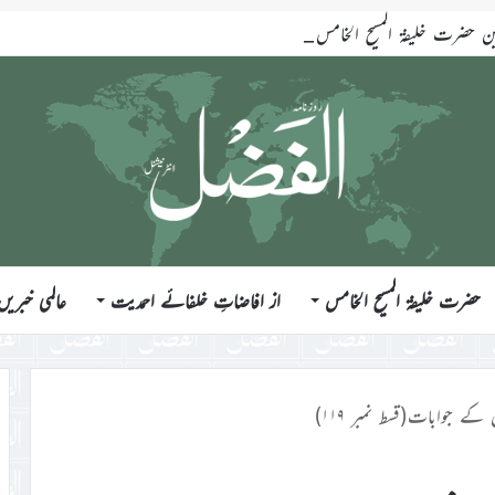
ضرت خلیفۃ المسیح الخامس ایّدہ اللہ تعالیٰ بنصرہ العزیز فرمودہ 17؍جولائی 2026ء
حضرت خلیفۃ المسیح الخامس
از افاضاتِ خلفائے احمدیت
عالمی خبریں
کے جوابات(قسط نمبر ۱۱۹)