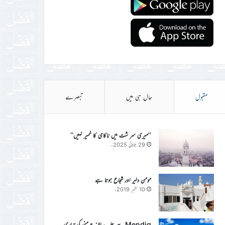
مقبول
حال ہی میں
تبصرے
’’میری سر شت میں ناکامی کا خمیر نہیں‘‘
29 جولائی 2025ء
مومن دلیر اور شجاع ہوتا ہے
10 ستمبر 2019ء
Mendig سے جلسہ سالانہ جرمنی کی تیاری