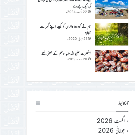
کی ایک رپورٹ
22 اگست 2024ء
ہم نے کورونا وائرس کو کیسے اپنے گھر سے
نکالا؟
21 اپریل 2020ء
آنحضرت صلی اللہ علیہ وسلم کے بعض نسخے
20 اگست 2019ء
آرکائیوز
اگست 2026
جولائی 2026