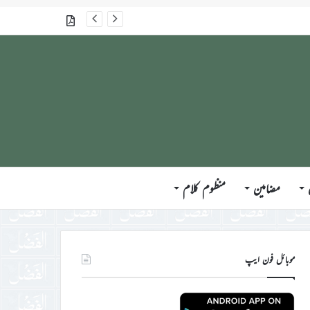
گذشتہ شمارے
مضامین
منظوم کلام
موبائل فون ایپ