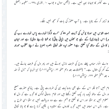
سے بعض دفعہ عورتوں کو مستقل نقصان پہنچ جاتا ہے۔ اور اس قسم کی حرکتوں سے کینسر کا ہوجانا بعید نہیں ہے۔ (مجلس سوال و جواب ۱۰؍جنوری ۱۹۹۷ء، مطبوعہ الفضل
لط ترجمہ کر کے بتایا ہے۔ یا آپ حضورؒ کی بات کو سمجھ نہیں سکے۔
سوال: یوکے سے ایک دوست نے حضور ایدہ اللہ تعالیٰ بنصرہ العزیز کی خدمت اقدس میں سورۃ یونس کی آیت نمبر ۵۸ کہ ’’اے لوگو! تمہارے پاس تمہارے رب کی
 اس (بیماری) کے لیے جو سینوں میں (پائی جاتی) ہو شفا (دینے والی) ہے اور ایمان
دل کے ساتھ کیا تعلق ہے؟ حضور ایدہ اللہ تعالیٰ بنصرہ العزیز نے اپنے مکتوب مورخہ
ے والے انوار سماویہ پہلے روح کی طرف نازل ہوتے ہیں اور پھر دل کی طرف جاتے ہیں۔
اسی لیے حضرت مسیح موعود علیہ السلام نے فرمایا ہے کہ ’’انسان کا دل خدا کے گھر کی مثال ہے۔‘‘ (ملفوظات جلد دہم صفحہ ۶۳، ایڈیشن۲۰۲۲ء) نیز فرمایا کہ ’’دل تو اللہ
۲۳۹، ایڈیشن۲۰۲۲ء)
ام نہیں آتا بلکہ اس کے لیے بھی روحانیت ہی کی ضرورت پڑتی ہے۔ چنانچہ حضرت مصلح
ر دل کے ساتھ ایک بار یک تعلق رکھتے ہیں اور تمام روحانی لوگوں کا تجربہ ہے کہ دل کا
وم نہیں ہو سکتا اور اس کا تعلق جو جسم سے ہے وہ دریافت نہیں ہو سکتا اسی طرح یہ
ے۔ پس اس معاملہ میں ہمیں تجربہ کاروں کے مشاہدہ پر یقین کرنا پڑے گا جو بالا تفاق