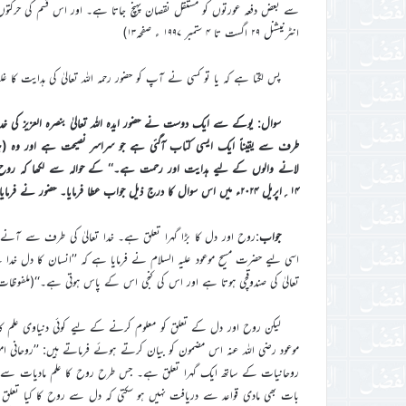
انٹرنیشنل ۲۹ اگست تا ۴ ستمبر ۱۹۹۷ ء صفحہ۱۳)
پس لگتا ہے کہ یا تو کسی نے آپ کو حضور رحمہ اللہ تعالیٰ کی ہدایت کا غ
طرف سے یقیناً ایک ایسی کتاب آگئی ہے جو سراسر نصیحت ہے اور وہ (ہر)
لانے والوں کے لیے ہدایت اور رحمت ہے۔‘‘ کے حوالہ سے لکھا کہ روح کا 
۱۴؍اپریل ۲۰۲۴ء میں اس سوال کا درج ذیل جواب عطا فرمایا۔ حضور نے فرمایا:
جواب
:روح اور دل کا بڑا گہرا تعلق ہے۔ خدا تعالیٰ کی طرف سے آن
تعالیٰ کی صندوقچی ہوتا ہے اور اس کی کنجی اس کے پاس ہوتی ہے۔‘‘(ملفوظات جلد ہشتم صفحہ 
لیکن روح اور دل کے تعلق کو معلوم کرنے کے لیے کوئی دنیاوی علم ک
موعود رضی اللہ عنہ اس مضمون کو بیان کرتے ہوئے فرماتے ہیں: ’’روحانی امو
روحانیات کے ساتھ ایک گہرا تعلق ہے۔ جس طرح روح کا علم مادیات سے معل
بات بھی مادی قواعد سے دریافت نہیں ہو سکتی کہ دل سے روح کا کیا تعلق ہ