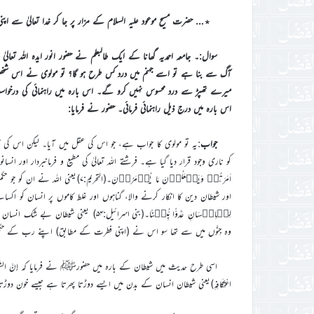
٭… حضرت مسیح موعود علیہ السلام کے مزار پر جا کر خدا تعالیٰ سے اپنی 
سوال:۔ جامعہ احمدیہ گھانا کے ایک طالبعلم نے حضور انور ایدہ اللہ تعال
آگ سے بنا ہے تو اسے جہنم میں درد کس طرح ہو گا؟ تو مولوی نے اس شخص کو
اس بارہ میں درج ذیل راہنمائی فرمائی۔ حضور نے فرمایا:
جواب
:یہ تو مولوی کا جواب ہے، جو اس کی عقل میں آیا۔ لیکن اس کی 
کو ناری وجود قرار دیا گیا ہے۔ فرشتے اللہ تعالیٰ کی مطیع و فرمانبردار اور انسا
اَمَرَہُمۡ وَیَفۡعَلُوۡنَ مَا یُؤۡمَر
اور شیطان دین کا انکار کرنے والا، گناہوں اور غلط کاموں پر انسان کو اکسانے
وہ جِنّوں میں سے تھا سو اس نے (اپنی فطرت کے مطابق) اپنے رب کے حکم ک
اسی طرح حدیث میں شیطان کے بارہ میں حضورﷺ نے فرمایا کہ إِنَّ الشَّيْطَانَ يَجْرِي 
اعْتِكَافِهِ)یعنی شیطان انسان کے بدن میں ایسے دوڑتا پھرتا ہے جیسے خون دوڑ