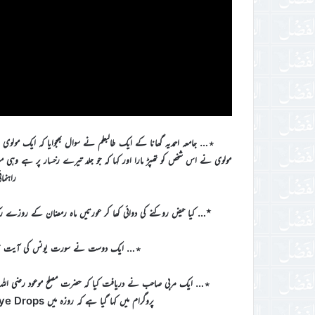
٭… جامعہ احمدیہ گھانا کے ایک طالبعلم نے سوال بھجوایا کہ ایک مولوی
مولوی نے اس شخص کو تھپڑ مارا اور کہا کہ جو جلد تیرے رخسار پر ہے وہی 
راہنم
٭… کیا حیض روکنے کی دوائی کھا کر عورتیں ماہ رمضان کے روزے رکھ 
٭… ایک دوست نے سورت یونس کی آیت نمبر ۵۸ کے حوالہ سے لکھا کہ روح کا دل کے ساتھ کیا ت
پروگرام میں کہا گیا ہے کہ روزہ میں Eye Drops کا استعمال ممنوع ہے۔ اس بارہ میں راہنمائی کی درخواست ہے