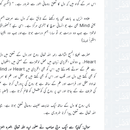
اس امر کے گواہ ہیں کہ دل کا تعلق روحانی امور سے ضرور ہے۔ ‘‘ (تفسیر کبیر جلد چہارم صفحہ
علاوہ ازیں یہ بات بھی یاد رکھنے کے لائق ہے کہ دل سے صرف جسم کا
یعنی Mind بھی ہے جو انسانی سوچ کا آخری مرکز ہے۔ اسی لیے آنح
لوتھڑا ہے جب وہ درست ہو تو سارا جسم درست ہوتا ہےاور جب وہ بگڑجائے ت
اسْتَبْرَأَ لِدِينِهِ)
Heart۔ یہ دونوں انگریزی زبان میں محض لوتھڑے کے معنی میں استعما
کو بھی کہتے ہیں دل اور قلب اور اس کو بھی کہتے ہیں جو عقل اور علم ک
خداداد عقل اور فراست اور علم کے ساتھ ہے جو روح کی پرورش کرتا ہے علم ا
کی طرف لے کے جاتا اور ان پر روح کی کوشش کو قائم کرتا ہے۔ (خطبہ جمعہ ۱۰ جولائی ۱۹۸۱ء،خطبات ناصر جلد نہم صفحہ
پس روح کا دل کے ساتھ ایک نہایت لطیف روحانی تعلق ہوتا ہے، جسے دن
اللہ تعالیٰ سے تعلق پیدا کرنا ضروری ہے۔