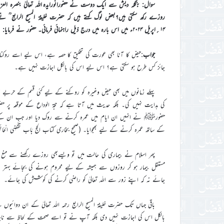
سوال: بنگلہ دیش سے ایک دوست نے حضورانورایدہ اللہ تعالیٰ بنصرہ العز
روزے رکھ سکتی ہیں؟بعض لوگ کہتے ہیں کہ حضرت خلیفۃ المسیح الرابع ؒ نے
۱۴؍اپریل ۲۰۲۴ء میں اس بارہ میں درج ذیل راہنمائی فرمائی۔ حضور نے فرمایا:
جواب
:حیض کا آنا بھی عورت کی تخلیق کا حصہ ہے، اس لیے اسے روکنا کئ
جائز کس طرح ہو سکتی ہے؟ اس لیے اس کی بالکل اجازت نہیں ہے۔
پہلے زمانوں میں بھی حیض وغیرہ کو روکنے کے لیے کئی قسم کے حربے اور
کی ہدایت نہیں کی۔ بلکہ حدیث میں آتا ہے کہ حجۃ الوداع کے موقعہ پ
حضورﷺ نے انہیں ان ایام میں عمرہ کرنے سے روک دیا اور جب ان کے یہ
کے ساتھ عمرہ کرنے کے لیے بھجوایا۔ (صحیح بخاری کتاب الحج بَاب تَقْضِي الْحَائِضُ الْمَنَاسِ
پھر اسلام نے بیماری کی حالت میں تو ویسےبھی روزے رکھنے سے منع فر
مستقل بیمار ہو کر روزوں سے ہمیشہ کے لیے محروم ہونے کی بجائے بہت
جائے نہ کہ اپنے زور سے اللہ تعالیٰ کو راضی کرنے کی کوشش کی جائے۔
باقی جہاں تک حضرت خلیفۃ المسیح الرابع رحمہ اللہ تعالیٰ کے ان دوائ
بالکل اس کی اجازت نہیں دی بلکہ آپ نے تو اسے صحت کے لحاظ سے ناجائز