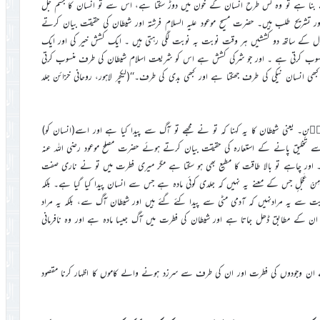
 بنا ہے تو وہ کس طرح انسان کے خون میں دوڑ سکتا ہے، اس سے تو انسان کا جسم جل
ر تشریح طلب ہیں۔ حضرت مسیح موعود علیہ السلام فرشتہ اور شیطان کی حقیقت بیان کرتے
دل کے ساتھ دو کششیں ہر وقت نوبت بہ نوبت لگی رہتی ہیں ۔ ایک کشش خیر کی اور ایک
نسوب کرتی ہے ۔ اور جو شرکی کشش ہے اس کو شریعت اسلام شیطان کی طرف منسوب کرتی
 انسان نیکی کی طرف جھکتا ہے اور کبھی بدی کی طرف۔‘‘(لیکچر لاہور، روحانی خزائن جلد
َّارٍ وَّخَلَقۡتَہٗ مِنۡ طِیۡنٍ۔ یعنی شیطان کا یہ کہنا کہ تو نے مجھے تو آگ سے پیدا کیا ہے اور اسے(انسان کو)
سے تخلیق پانے کے استعارہ کی حقیقت بیان کرتے ہوئے حضرت مصلح موعود رضی اللہ عنہ
ہے۔ اور چاہے تو بالا طاقت کا مطیع بھی ہو سکتا ہے مگر میری فطرت میں تو نے ناری صفت
ِنْ عَجَلٍ جس کے معنے یہ نہیں کہ جلدی کوئی مادہ ہے جس سے انسان پیدا کیا گیا ہے۔ بلکہ
ت سے یہ مرادنہیں کہ آدمی مٹی سے پیدا کئے گئے ہیں اور شیطان آگ سے، بلکہ یہ مراد
ان کے مطابق ڈھل جاتا ہے اور شیطان کی فطرت میں آگ جیسا مادہ ہے اور وہ نافرمانی
سے ان وجودوں کی فطرت اور ان کی طرف سے سرزد ہونے والے کاموں کا اظہار کرنا مقصود