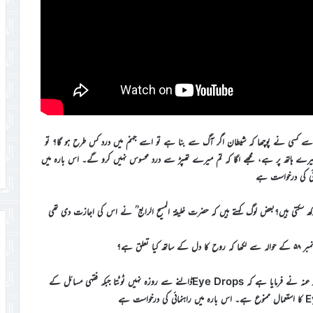
 سے کسی نے پوچھا کہ شیطان اگر آگ سے بنا ہے تو اسے جہنم میں درد کس طرح ہو گا؟ تو
میرے ہاتھ پر ہے، مجھے لگا کہ تم میرے تھپڑ سے درد محسوس نہیں کرو گے۔ اس بارہ میں
ائی کی درخواست ہے
سکتی ہیں؟بعض لوگ کہتے ہیں کہ حضرت خلیفۃ المسیح الرابع ؒ نے اس کی اجازت دی تھی
علق ہے؟
٭… ایک مربی صاحب نے دریافت کیا کہ حضرت مصلح موعود رضی اللہ عنہ نے فرمایا ہے کہ Eye Dropsڈالنے سے روزہ نہیں ٹوٹتا جبکہ فقہی مسائل کے