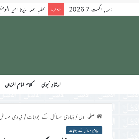
جمعہ, اگست 7 2026
خطبہ جمعہ سیّدنا امیر المومنین ح
تازہ ترین
ارشادِ نبوی
ؑکلام امام الزمان
صفحۂ اول
/
بنیادی مسائل کے جوابات
/
بنیادی مسائل 
بنیادی مسائل کے جوابات