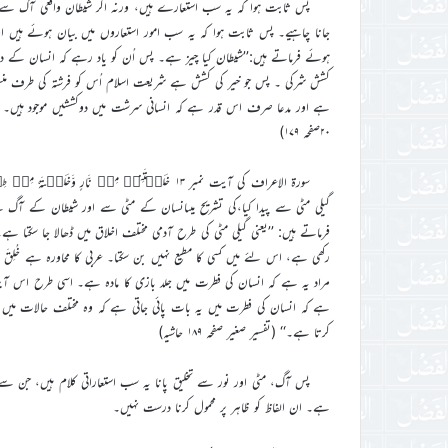
پس ثابت ہوا کہ یہ سب استعارے ہیں، ورنہ اگر شیطان واقعی آگ سے
جانا چاہیے۔ پس ثابت ہوا کہ یہ سب امور استعاروں میں بیان ہوئے ہیں او
ہوئے فرماتے ہیں:’’شیطان کیا چیز ہے۔ پس اُن کو یاد رہے کہ انسان کے 
کشش شرکی ۔ پس جو خیر کی کشش ہے شریعت اسلام اُس کو فرشتہ کی طرف م
ہے اور مدعا صرف اس قدر ہے کہ انسانی سرشت میں دوکششیں موجود ہیں۔ کبھی
۲۰صفحہ ۱۷۹)
سورۃ الاعراف کی آیت نمبر ۱۳ خَلَقۡتَنِیۡ مِنۡ ن
گیلی مٹی سے پیدا کیا،کی تشریح میںانسان کے مٹی سے اور شیطان کے آگ 
فرماتے ہیں: ’’یعنی گیلی مٹی کی طرح آدمی مختلف اخلاق میں ڈھالا جا سکتا 
رکھی ہے، اس لئے میں کسی کا مطیع نہیں بن سکتا۔ عربی کا محاورہ ہے خُلِقَ م
مراد یہ ہے کہ انسان کی فطرت میں جلد بازی کا مادہ ہے۔ اسی طرح اس آی
ہے کہ انسان کی فطرت میں یہ بات پائی جاتی ہے کہ وہ مختلف حالات میں 
کرتا ہے۔‘‘ (تفسیر صغیر صفحہ ۱۸۹ حاشیہ)
پس آگ، مٹی اور نور سے تخلیق پانا یہ سب استعاراتی کلام ہیں، جن 
ہے۔ ان الفاظ کو ظاہر پر محمول کرنا درست نہیں۔