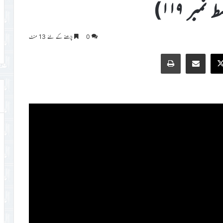
بر ۱۱۹)
0
پڑھنے کے لئے 13 منٹ
Print
Share via Email
Faceb
X