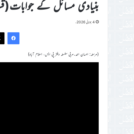
بنیادی مسائل کے جوابات(قسط نم
4 جولائی 2026ء
ook
(مرسلہ: احسان احمد۔مربی سلسلہ دفتر پی ایس، اسلام آباد)