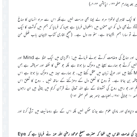
۱۳۲، ایڈیشن ۲۰۲۳ء)
 ایک ظاہری لوتھڑا مراد لے لینا بھی درست نہیں ہےبلکہ اس سے مراد انسان کا دماغ
ضورﷺ نےبھی دل کو ان معنوں میں استعمال فرمایا ہے جیسا کہ فرمایا کہ جسم میں گوشت کا ایک
و سارا جسم بگڑجاتا ہے، سنو وہ دل ہے۔ (صحیح بخاری کتاب الایمان بَاب فَضْلِ مَنْ
حضرت خلیفۃ المسیح الثالث رحمہ اللہ تعالیٰ روح اور دل کے تعلق میں دل اور دماغ کی وضاحت کرتے ہوئے فرماتے ہیں: انگریزی میں ایک لفظ ہے Mind اور
ل نہیں کرتے جو ہمارے سینے میں دھڑک رہا ہوتا ہے بلکہ جو عقل کا نقطہ اور سرچشمہ ہے جس
سے علم کے سوتے پھوٹتے ہیں اس کو بھی انگریزی میں Heart اور Mind کہتے ہیں اور عربی زبان میں عقل کہتے ہیں۔ جو ہمارے سینہ میں دھڑک رہا ہوتا ہے اس
ا سرچشمہ بن جاتا ہے۔ تو روح کا تعلق دل کے دھڑکنے کے ساتھ نہیں ۔ روح کا تعلق اس
ور جو راہیں روح کی نشوونما کے لیے اللہ تعالیٰ نے قرآن کریم میں بتائی ہیں ان راہوں
 ۱۸۲)
یاوی اور مادی علوم سے جاننا ممکن نہیں بلکہ اس کے لیے روحانیت میں ترقی کرنا اور
سوال: کینیڈا سے ایک مربی صاحب نے حضور ایدہ اللہ تعالیٰ بنصرہ العزیز کی خدمت اقدس میں لکھا کہ حضرت مصلح موعود رضی اللہ عنہ نے فرمایا ہے کہ Eye