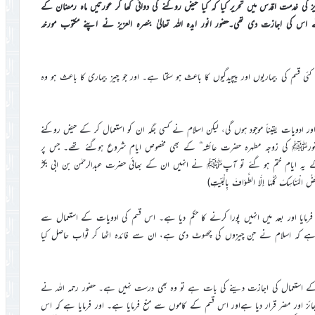
یز کی خدمت اقدس میں تحریر کیا کہ کیا حیض روکنے کی دوائی کھا کر عورتیں ماہ رمضان کے
 اس کی اجازت دی تھی۔حضور انور ایدہ اللہ تعالیٰ بنصرہ العزیز نے اپنے مکتوب مورخہ
ی قسم کی بیماریوں اور پیچیدگیوں کا باعث ہو سکتا ہے۔ اور جو چیز بیماری کا باعث ہو وہ
 ادویات یقیناً موجود ہوں گی، لیکن اسلام نے کسی جگہ ان کو استعمال کر کے حیض روکنے
ر حضورﷺ کی زوجہ مطہرہ حضرت عائشہ ؓ کے بھی مخصوص ایام شروع ہوگئے تھے۔ جس پر
 ایام ختم ہو گئے تو آپﷺ نے انہیں ان کے بھائی حضرت عبدالرحمٰن بن ابی بکرؓ
كَ كُلَّهَا إِلَّا الطَّوَافَ بِالْبَيْتِ)
مایا اور بعد میں انہیں پورا کرنے کا حکم دیا ہے۔ اس قسم کی ادویات کے استعمال سے
ر ہے کہ اسلام نے جن چیزوں کی چھوٹ دی ہے، ان سے فائدہ اٹھا کر ثواب حاصل کیا
یوں کے استعمال کی اجازت دینے کی بات ہے تو وہ بھی درست نہیں ہے۔ حضور رحمہ اللہ نے
 اور مضر قرار دیا ہےاور اس قسم کے کاموں سے منع فرمایا ہے۔ اور فرمایا ہے کہ اس