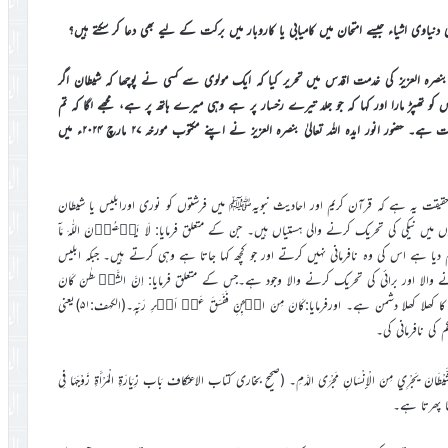
دنیاوی اشیاء جیسے امتحان میں کامیابی یا کاروبار میں برکت کے لیے بھی دعا کر سکتے ہیں؟
یٰ بنصرہ العزیز کی خدمت اقدس میں تحریر کیا کہ ایک مولوی سے کسی نے پوچھا کہ شیطان اگر
 تھپڑ مارا اور کہا کہ جو جلد تیرے رخسار پر ہے وہی میرے ہاتھ پر ہے، مجھے لگا کہ تم
میرے تھپڑ سے درد محسوس نہیں کرو گے۔ اس بارہ میں راہنمائی کی درخواست ہے۔ حضور انور ایدہ اللہ تعالیٰ بنصرہ العزیز نے اپنے مکتوب مورخہ ۲۷ مارچ ۲۰۲۴ء میں
حقیقت یہ ہے کہ قرآن کریم اور احادیث نبویہﷺ میں فرشتوں کو نوری اورابلیس یا شیطان
نوں میں نیکی کی تحریک کرنے والی ہستیاں ہیں۔ جن کے متعلق فرمایا: لَا یَعۡصُوۡنَ اللّٰہَ مَاۤ
ُوۡنَ۔(التحریم:۷)یعنی اللہ نے ان کو جو حکم دیا ہے اس کی وہ نافرمانی نہیں کرتے اور جو کچھ کہا جاتا ہے وہی کرتے ہیں۔ جبکہ ابلیس
 والا اور برائی کی تحریک کرنے والا وجود ہے۔جس کے متعلق فرمایا: اِنَّ الشَّیۡطٰنَ کَانَ
لِلۡاِنۡسَانِ عَدُوًّا مُّبِیۡنًا۔(بنی اسرائیل:۵۴) یعنی شیطان بے شک انسان کا کھلا کھلا دشمن ہے۔ اورفرمایا:کَانَ مِنَ الۡجِنِّ فَفَسَقَ عَنۡ اَمۡرِ رَبِّہٖ۔(الکہف:۵۱)یعنی
ی نافرمانی کی۔
مِنَ الْإِنْسَانِ مَجْرَى الدَّمِ۔ (صحیح بخاری کتاب الاعتکاف بَاب زِيَارَةِ الْمَرْأَةِ زَوْجَهَا فِي
تا پھرتا ہے۔