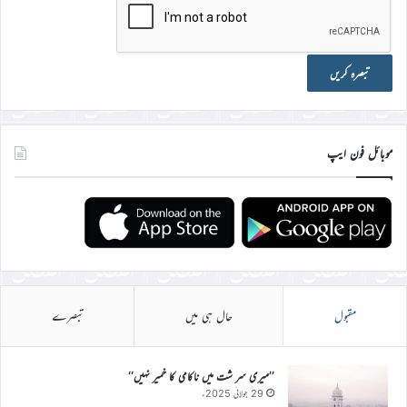
موبائل فون ایپ
مقبول
حال ہی میں
تبصرے
’’میری سر شت میں ناکامی کا خمیر نہیں‘‘
29 جولائی 2025ء