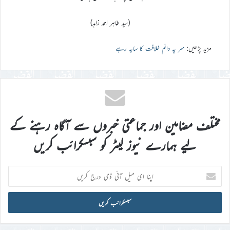
(سید طاہر احمد زاہد)
مزید پڑھیں:
سر پہ دائم خلافت کا سایہ رہے
مختلف مضامین اور جماعتی خبروں سے آگاہ رہنے کے
لیے ہمارے نیوز لیٹر کو سبسکرائب کریں
اپنا
ای
میل
آئی
ڈی
درج