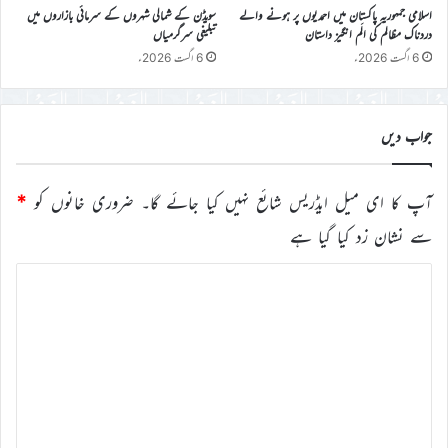
اسلامی جمہوریہ پاکستان میں احمدیوں پر ہونے والے
سویڈن کے شمالی شہروں کے سرمائی بازاروں میں
دردناک مظالم کی الَم انگیز داستان
تبلیغی سرگرمیاں
6 اگست 2026ء
6 اگست 2026ء
جواب دیں
آپ کا ای میل ایڈریس شائع نہیں کیا جائے گا۔
ضروری خانوں کو
*
سے نشان زد کیا گیا ہے
ت
ب
ص
ر
ہ
*