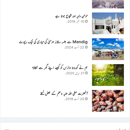
مومن دلیر اور شجاع ہوتا ہے
10 ستمبر 2019ء
Mendig سے جلسہ سالانہ جرمنی کی تیاری کی ایک رپورٹ
22 اگست 2024ء
ہم نے کورونا وائرس کو کیسے اپنے گھر سے نکالا؟
21 اپریل 2020ء
آنحضرت صلی اللہ علیہ وسلم کے بعض نسخے
20 اگست 2019ء