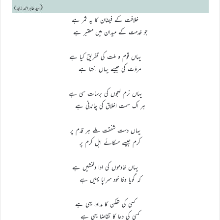
خلافت کے فیضان کا یہ ثمر ہے
جو خدمت کے میدان میں معتبر ہے
یہاں قوم و ملت کی تفریق کیا ہے
مروّت کی جیسے یہاں انتہا ہے
یہاں نرم لہجوں کی برسات سی ہے
ہر اک سمت اخلاق کی چاندنی ہے
یہاں دست شفقت ملے ہر قدم پر
کرم جیسے مسکائے اہل کرم پر
یہاں خادموں کی ادا دلنشیں ہے
کہ گویا وفا خود سراپا یہیں ہے
کسی کی تھکن کا مداوا یہی ہے
کسی کی دعا کا تقاضا یہی ہے