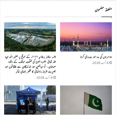
کریں
متعلقہ مضمون
دوسروں کی مدد اور ہمدردی کرنا
جلسہ سالانہ برطانیہ ۲۰۲۶ء کے موقع پر حضورِ انور ایّدہ
الله تعالیٰ بنصرہ العزیز کی مختلف ممالک کے وفود،
6 اگست 2026ء
مہمانان ، نَو مبائعین اور نمائندگان سے ملاقاتوں اور
بصیرت افروز راہنمائی کا مختصر اجمالی خاکہ
6 اگست 2026ء