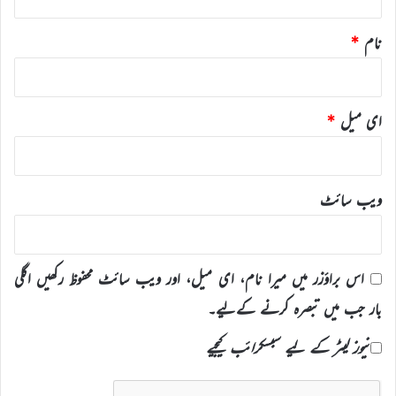
نام
*
ای میل
*
ویب‌ سائٹ
اس براؤزر میں میرا نام، ای میل، اور ویب سائٹ محفوظ رکھیں اگلی
بار جب میں تبصرہ کرنے کےلیے۔
نیوز لیٹر کے لیے سبسکرائب کیجیے