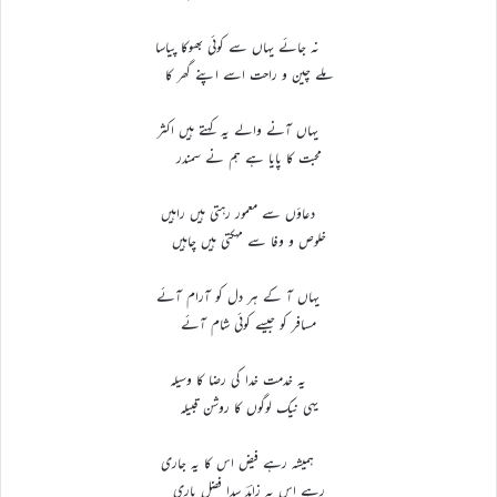
نہ جائے یہاں سے کوئی بھوکا پیاسا
ملے چین و راحت اسے اپنے گھر کا
یہاں آنے والے یہ کہتے ہیں اکثر
محبت کا پایا ہے ہم نے سمندر
دعاؤں سے معمور رہتی ہیں راہیں
خلوص و وفا سے مہکتی ہیں چاہیں
یہاں آ کے ہر دل کو آرام آئے
مسافر کو جیسے کوئی شام آئے
یہ خدمت خدا کی رضا کا وسیلہ
یہی نیک لوگوں کا روشن قبیلہ
ہمیشہ رہے فیض اس کا یہ جاری
رہے اس پہ زاہدؔ سدا فضل باری