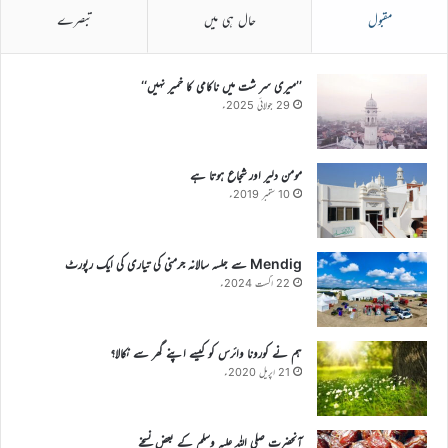
مقبول
حال ہی میں
تبصرے
’’میری سر شت میں ناکامی کا خمیر نہیں‘‘
29 جولائی 2025ء
مومن دلیر اور شجاع ہوتا ہے
10 ستمبر 2019ء
Mendig سے جلسہ سالانہ جرمنی کی تیاری کی ایک رپورٹ
22 اگست 2024ء
ہم نے کورونا وائرس کو کیسے اپنے گھر سے نکالا؟
21 اپریل 2020ء
آنحضرت صلی اللہ علیہ وسلم کے بعض نسخے