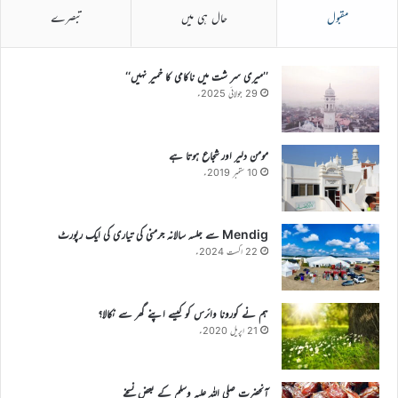
مقبول
حال ہی میں
تبصرے
’’میری سر شت میں ناکامی کا خمیر نہیں‘‘
29 جولائی 2025ء
مومن دلیر اور شجاع ہوتا ہے
10 ستمبر 2019ء
Mendig سے جلسہ سالانہ جرمنی کی تیاری کی ایک رپورٹ
22 اگست 2024ء
ہم نے کورونا وائرس کو کیسے اپنے گھر سے نکالا؟
21 اپریل 2020ء
آنحضرت صلی اللہ علیہ وسلم کے بعض نسخے