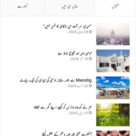
مقبول
حال ہی میں
تبصرے
’’میری سر شت میں ناکامی کا خمیر نہیں‘‘
29 جولائی 2025ء
مومن دلیر اور شجاع ہوتا ہے
10 ستمبر 2019ء
Mendig سے جلسہ سالانہ جرمنی کی تیاری کی ایک رپورٹ
22 اگست 2024ء
ہم نے کورونا وائرس کو کیسے اپنے گھر سے نکالا؟
21 اپریل 2020ء
آنحضرت صلی اللہ علیہ وسلم کے بعض نسخے