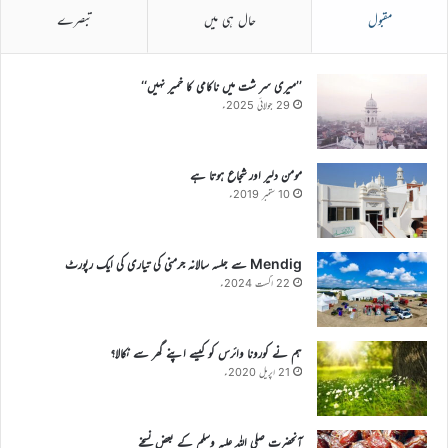
مقبول
حال ہی میں
تبصرے
’’میری سر شت میں ناکامی کا خمیر نہیں‘‘
29 جولائی 2025ء
مومن دلیر اور شجاع ہوتا ہے
10 ستمبر 2019ء
Mendig سے جلسہ سالانہ جرمنی کی تیاری کی ایک رپورٹ
22 اگست 2024ء
ہم نے کورونا وائرس کو کیسے اپنے گھر سے نکالا؟
21 اپریل 2020ء
آنحضرت صلی اللہ علیہ وسلم کے بعض نسخے