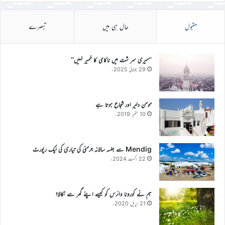
مقبول
حال ہی میں
تبصرے
’’میری سر شت میں ناکامی کا خمیر نہیں‘‘
29 جولائی 2025ء
مومن دلیر اور شجاع ہوتا ہے
10 ستمبر 2019ء
Mendig سے جلسہ سالانہ جرمنی کی تیاری کی ایک رپورٹ
22 اگست 2024ء
ہم نے کورونا وائرس کو کیسے اپنے گھر سے نکالا؟
21 اپریل 2020ء