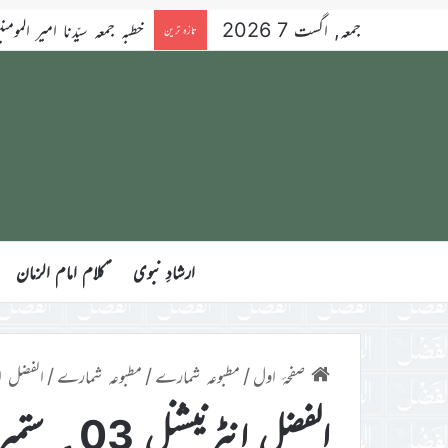
جمعہ, اگست 7 2026
خطبہ جمعہ سیّدنا امیر المومنین ح
تازہ ترین
ارشادِ نبوی
ؑکلام امام الزمان
صفحۂ اول
/
مطبوعہ شمارے
/
مطبوعہ شمارے
/
الفضل انٹرنيشن
الفضل انٹرنيشنل 03؍ ستمبر 2021ء