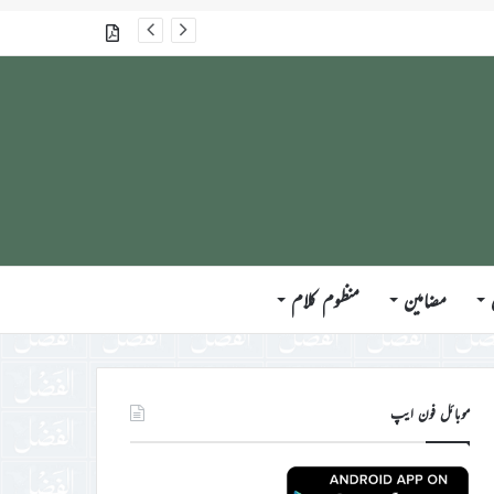
گذشتہ شمارے
مضامین
منظوم کلام
موبائل فون ایپ