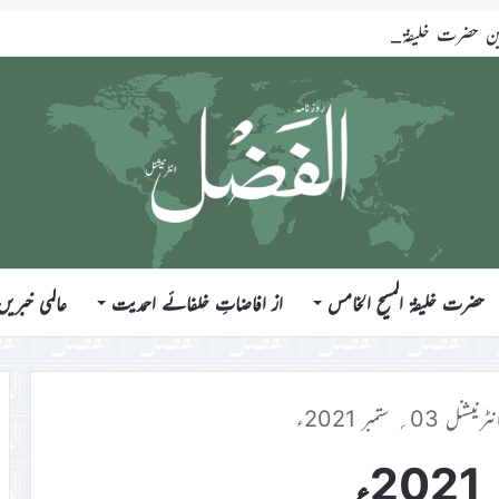
ضرت خلیفۃ المسیح الخامس ایّدہ اللہ تعالیٰ بنصرہ العزیز فرمودہ 17؍جولائی 2026ء
حضرت خلیفۃ المسیح الخامس
از افاضاتِ خلفائے احمدیت
عالمی خبریں
ل 03؍ ستمبر 2021ء