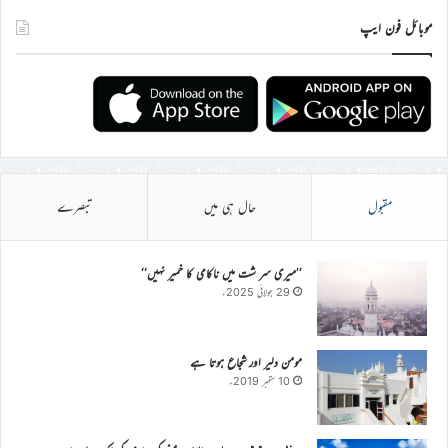
موبائل فون ایپ
مقبول
حال ہی میں
تبصرے
’’میری سر شت میں ناکامی کا خمیر نہیں‘‘
29 جولائی 2025ء
مومن دلیر اور شجاع ہوتا ہے
10 ستمبر 2019ء