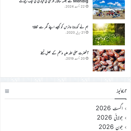
Mendig سے جلسہ سالانہ جرمنی کی تیاری کی ایک رپورٹ
22 اگست 2024ء
ہم نے کورونا وائرس کو کیسے اپنے گھر سے نکالا؟
21 اپریل 2020ء
آنحضرت صلی اللہ علیہ وسلم کے بعض نسخے
20 اگست 2019ء
آرکائیوز
اگست 2026
جولائی 2026
جون 2026