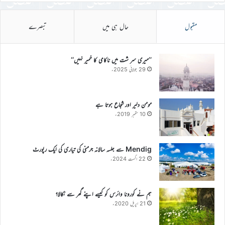
مقبول
حال ہی میں
تبصرے
’’میری سر شت میں ناکامی کا خمیر نہیں‘‘
29 جولائی 2025ء
مومن دلیر اور شجاع ہوتا ہے
10 ستمبر 2019ء
Mendig سے جلسہ سالانہ جرمنی کی تیاری کی ایک رپورٹ
22 اگست 2024ء
ہم نے کورونا وائرس کو کیسے اپنے گھر سے نکالا؟
21 اپریل 2020ء