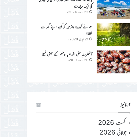
کی ایک رپورٹ
22 اگست 2024ء
ہم نے کورونا وائرس کو کیسے اپنے گھر سے
نکالا؟
21 اپریل 2020ء
آنحضرت صلی اللہ علیہ وسلم کے بعض نسخے
20 اگست 2019ء
آرکائیوز
اگست 2026
جولائی 2026