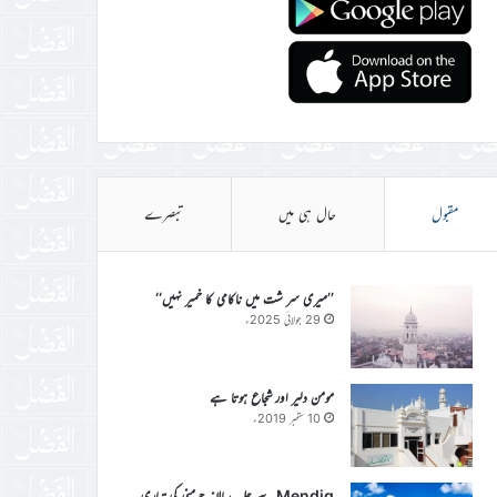
مقبول
حال ہی میں
تبصرے
’’میری سر شت میں ناکامی کا خمیر نہیں‘‘
29 جولائی 2025ء
مومن دلیر اور شجاع ہوتا ہے
10 ستمبر 2019ء
Mendig سے جلسہ سالانہ جرمنی کی تیاری