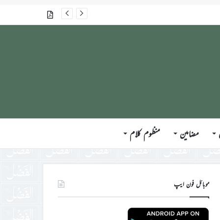
گذشتہ شمارے
مضامین
منظوم کلام
موبائل فون ایپ