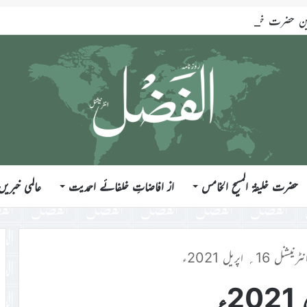
ضرت خلیفۃ المسیح الخامس ایّدہ اللہ تعالیٰ بنصرہ العزیز فرمودہ 17؍جولائی 2026ء
حضرت خلیفۃ المسیح الخامس
از افاضاتِ خلفائے احمدیت
عالمی خبریں
ل 16؍ اپریل 2021ء