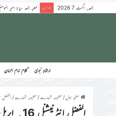
جمعہ, اگست 7 2026
خطبہ جمعہ سیّدنا امیر المومنین ح
تازہ ترین
ارشادِ نبوی
ؑکلام امام الزمان
صفحۂ اول
/
مطبوعہ شمارے
/
مطبوعہ شمارے
/
الفضل انٹرنیشن
الفضل انٹرنیشنل 16؍ اپریل 2021ء