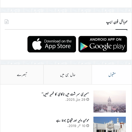
موبائل فون ایپ
مقبول
حال ہی میں
تبصرے
’’میری سر شت میں ناکامی کا خمیر نہیں‘‘
29 جولائی 2025ء
مومن دلیر اور شجاع ہوتا ہے
10 ستمبر 2019ء