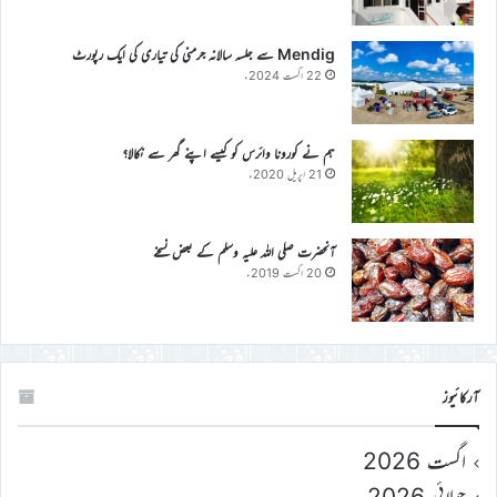
Mendig سے جلسہ سالانہ جرمنی کی تیاری کی ایک رپورٹ
22 اگست 2024ء
ہم نے کورونا وائرس کو کیسے اپنے گھر سے نکالا؟
21 اپریل 2020ء
آنحضرت صلی اللہ علیہ وسلم کے بعض نسخے
20 اگست 2019ء
آرکائیوز
اگست 2026
جولائی 2026