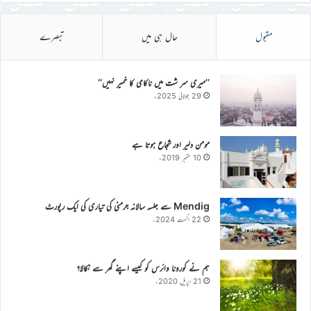
مقبول
حال ہی میں
تبصرے
’’میری سر شت میں ناکامی کا خمیر نہیں‘‘
29 جولائی 2025ء
مومن دلیر اور شجاع ہوتا ہے
10 ستمبر 2019ء
Mendig سے جلسہ سالانہ جرمنی کی تیاری کی ایک رپورٹ
22 اگست 2024ء
ہم نے کورونا وائرس کو کیسے اپنے گھر سے نکالا؟
21 اپریل 2020ء