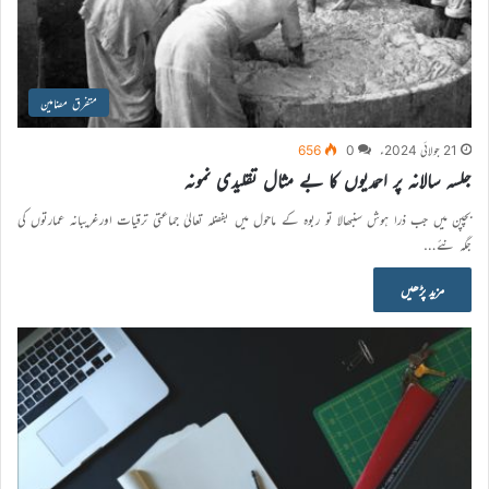
متفرق مضامین
21 جولائی 2024ء
0
656
جلسہ سالانہ پر احمدیوں کا بے مثال تقلیدی نمونہ
بچپن میں جب ذرا ہوش سنبھالا تو ربوہ کے ماحول میں بفضلہ تعالیٰ جماعتی ترقیات اورغریبانہ عمارتوں کی
جگہ نئے…
مزید پڑھیں