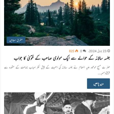
متفرق مضامین
23 جولائی 2024ء
0
625
جلسہ سالانہ کے حوالے سے ایک مولوی صاحب کے فتویٰ کا جواب
حضر ت مسیح موعود علیہ السلام نے جلسہ سالانہ کی اہمیت کے پیش نظر احباب جماعت کے مشورہ سے
27دسمبر…
مزید پڑھیں