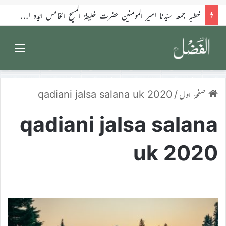
خطبہ جمعہ سیّدنا امیر المومنین حضرت خلیفۃ المسیح الخامس ایّدہ اللہ تعالیٰ بنصرہ العزیز فرمودہ 17؍جولائی 2026ء
enu
صفحۂ اول
/
qadiani jalsa salana uk 2020
qadiani jalsa salana
uk 2020