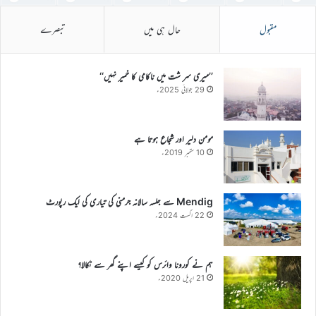
مقبول
حال ہی میں
تبصرے
’’میری سر شت میں ناکامی کا خمیر نہیں‘‘
29 جولائی 2025ء
مومن دلیر اور شجاع ہوتا ہے
10 ستمبر 2019ء
Mendig سے جلسہ سالانہ جرمنی کی تیاری کی ایک رپورٹ
22 اگست 2024ء
ہم نے کورونا وائرس کو کیسے اپنے گھر سے نکالا؟
21 اپریل 2020ء