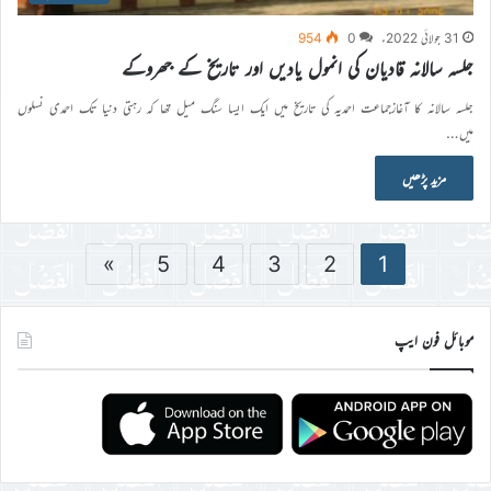
31 جولائی 2022ء
0
954
جلسہ سالانہ قادیان کی انمول یادیں اور تاریخ کے جھروکے
جلسہ سالانہ کا آغازجماعت احمدیہ کی تاریخ میں ایک ایسا سنگ میل تھا کہ رہتی دنیا تک احمدی نسلوں
میں…
مزید پڑھیں
»
5
4
3
2
1
موبائل فون ایپ