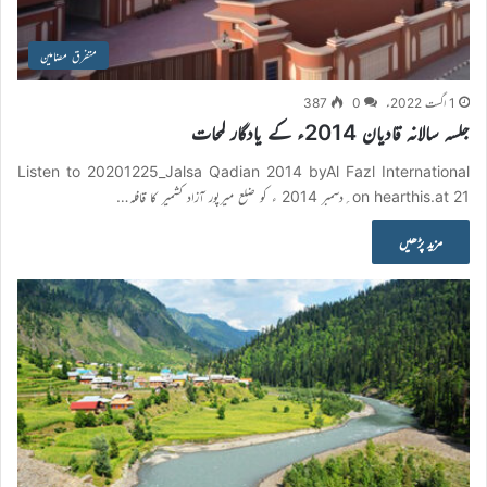
متفرق مضامین
1 اگست 2022ء
0
387
جلسہ سالانہ قادیان 2014ء کے یادگار لمحات
Listen to 20201225_Jalsa Qadian 2014 byAl Fazl International
on hearthis.at 21؍دسمبر 2014 ء کو ضلع میرپور آزاد کشمیر کا قافلہ…
مزید پڑھیں