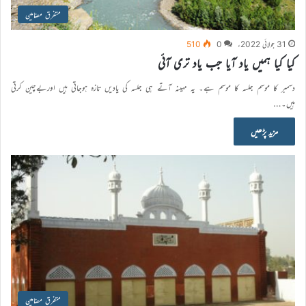
متفرق مضامین
31 جولائی 2022ء
0
510
کیا کیا ہمیں یاد آیا جب یاد تری آئی
دسمبر کا موسم جلسہ کا موسم ہے۔ یہ مہینہ آتے ہی جلسہ کی یادیں تازہ ہوجاتی ہیں اوربےچین کرتی
ہیں۔…
مزید پڑھیں
متفرق مضامین