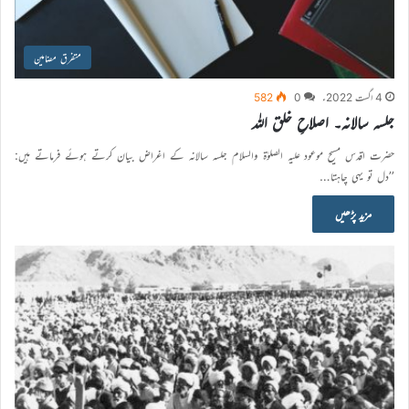
متفرق مضامین
4 اگست 2022ء
0
582
جلسہ سالانہ۔ اصلاحِ خلق اللہ
حضرت اقدس مسیح موعود علیہ الصلوٰۃ والسلام جلسہ سالانہ کے اغراض بیان کرتے ہوئے فرماتے ہیں:
’’دل تو یہی چاہتا…
مزید پڑھیں