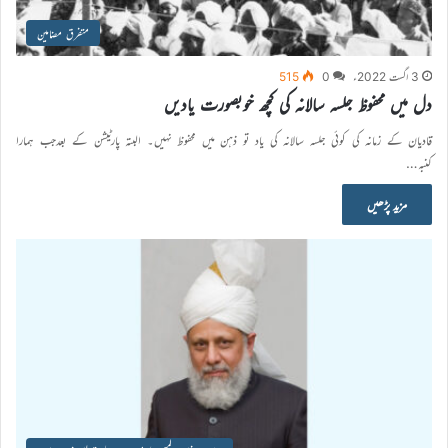
متفرق مضامین
3 اگست 2022ء
0
515
دل میں محفوظ جلسہ سالانہ کی کچھ خوبصورت یادیں
قادیان کے زمانہ کی کوئی جلسہ سالانہ کی یاد تو ذہن میں محفوظ نہیں۔ البتہ پارٹیشن کے بعدجب ہمارا
کنبہ…
مزید پڑھیں