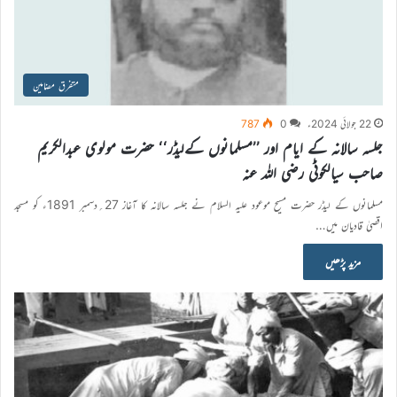
متفرق مضامین
22 جولائی 2024ء
0
787
جلسہ سالانہ کے ایام اور ’’مسلمانوں کےلیڈر‘‘ حضرت مولوی عبدالکریم
صاحب سیالکوٹی رضی اللہ عنہ
مسلمانوں کے لیڈر حضرت مسیح موعود علیہ السلام نے جلسہ سالانہ کا آغاز 27؍دسمبر 1891ء کو مسجد
اقصیٰ قادیان میں…
مزید پڑھیں