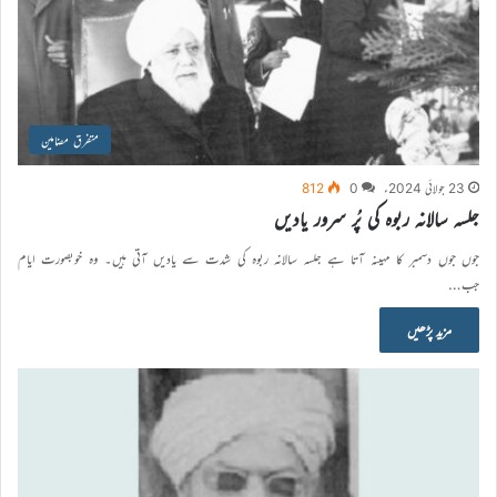
متفرق مضامین
23 جولائی 2024ء
0
812
جلسہ سالانہ ربوہ کی پُر سرور یادیں
جوں جوں دسمبر کا مہینہ آتا ہے جلسہ سالانہ ربوہ کی شدت سے یادیں آتی ہیں۔ وہ خوبصورت ایام
جب…
مزید پڑھیں