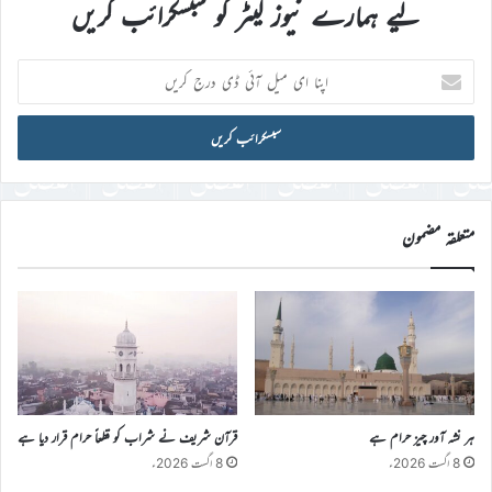
لیے ہمارے نیوز لیٹر کو سبسکرائب کریں
اپنا
ای
میل
آئی
ڈی
درج
کریں
متعلقہ مضمون
ہر نشہ آور چیز حرام ہے
قرآن شریف نے شراب کو قطعاً حرام قرار دیا ہے
8 اگست 2026ء
8 اگست 2026ء