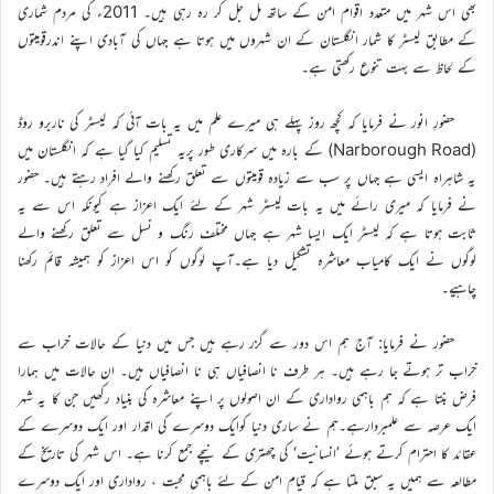
بھی اس شہر میں متعدد اقوام امن کے ساتھ مل جل کر رہ رہی ہیں۔ 2011ء کی مردم شماری
کے مطابق لیسٹر کا شمار انگلستان کے ان شہروں میں ہوتا ہے جہاں کی آبادی اپنے اندرقومیتوں
کے لحاظ سے بہت تنوع رکھتی ہے۔
حضورِ انور نے فرمایا کہ کچھ روز پہلے ہی میرے علم میں یہ بات آئی کہ لیسٹر کی ناربرو روڈ
(Narborough Road) کے بارہ میں سرکاری طور پریہ تسلیم کیا گیا ہے کہ انگلستان میں
یہ شاہراہ ایسی ہے جہاں پر سب سے زیادہ قومیتوں سے تعلق رکھنے والے افراد رہتے ہیں۔ حضور
نے فرمایا کہ میری رائے میں یہ بات لیسٹر شہر کے لئے ایک اعزاز ہے کیونکہ اس سے یہ
ثابت ہوتا ہے کہ لیسٹر ایک ایسا شہر ہے جہاں مختلف رنگ و نسل سے تعلق رکھنے والے
لوگوں نے ایک کامیاب معاشرہ تشکیل دیا ہے۔آپ لوگوں کو اس اعزاز کو ہمیشہ قائم رکھنا
چاہیے۔
حضور نے فرمایا: آج ہم اس دور سے گزر رہے ہیں جس میں دنیا کے حالات خراب سے
خراب تر ہوتے جا رہے ہیں۔ ہر طرف نا انصافیاں ہی نا انصافیاں ہیں۔ ان حالات میں ہمارا
فرض بنتا ہے کہ ہم باہمی رواداری کے ان اصولوں پر اپنے معاشرہ کی بنیاد رکھیں جن کا یہ شہر
ایک عرصہ سے علمبردارہے۔ہم نے ساری دنیا کوایک دوسرے کی اقدار اور ایک دوسرے کے
عقائد کا احترام کرتے ہوئے ’انسانیت‘ کی چھتری کے نیچے جمع کرنا ہے۔ اس شہر کی تاریخ کے
مطالعہ سے ہمیں یہ سبق ملتا ہے کہ قیامِ امن کے لئے باہمی محبت ، رواداری اور ایک دوسرے