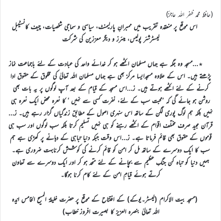
(حافظ محمد ظفر اللہ عاجزؔ)
اس موقع پر منعقدہ تقریب میں ممبرانِ پارلیمنٹ، سیاسی و سماجی شخصیات، چیف کانسٹیبل
لیسٹرشئر پولیس، میئرز و دیگر معززین کی شرکت
٭…مسجد وہ جگہ ہے جہاں مسلمان اکٹھے ہو کر خدائے واحد کی عبادت کے لئے باجماعت نماز
پڑھتے ہیں۔ اس کے علاوہ مسجدایسا مرکز بھی ہے جہاں مسلمان اللہ تعالیٰ کی مخلوق کے حقوق ادا
کرنے کے لئے اکٹھے ہوتے ہیں۔ ز…اس مسجد کے قیام کے بعد آپ لوگوں پر یہ بات بھی
روشن ہو جائے گی کہ ’محبت سب کے لئے، نفرت کسی سے نہیں ‘ کا نعرہ محض ایک نعرہ ہی
نہیں بلکہ ہم لوگ پوری لگن کے ساتھ اس سنہری اصول کے مطابق زندگیاں گزار رہے ہیں۔ ز…
قرآن مجید صرف مختلف اقوام کے اکٹھے رہنے کو ہی نہیں تسلیم کرتا بلکہ سب لوگوں اور سب ہی
قوموں کے حقوق بھی قائم فرماتا ہے۔ ز…اس وقت جبکہ دنیا تباہی کے دہانے پر کھڑی ہے ہم
سب کا ایک دوسرے کے ساتھ مل کر امن کو قائم کرنے کی کوشش کرنابہت ضروری ہے۔
ہمیں دنیا کو تباہ کن جنگِ عظیم سے بچانے کے لئے متحد ہو کر اور ایک دوسرے سے تعاون
کرتے ہوئے قیامِ امن کے لئے کام کرنا ہوگا۔
(مسجد بیت الاکرام (لیسٹر۔یوکے) کے افتتاح کے موقع پر حضرت خلیفۃ المسیح الخامس ایّدہ
اللہ تعالیٰ بنصرہ العزیز کا بصیرت افروز خطاب)