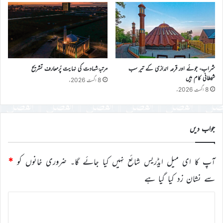
شراب، جوئے اور قرعہ اندازی کے تیر سب
مرتبۂ شہادت کی نہایت پُرمعارف تشریح
شیطانی کام ہیں
8 اگست 2026ء
8 اگست 2026ء
جواب دیں
آپ کا ای میل ایڈریس شائع نہیں کیا جائے گا۔
ضروری خانوں کو
*
سے نشان زد کیا گیا ہے
ت
ب