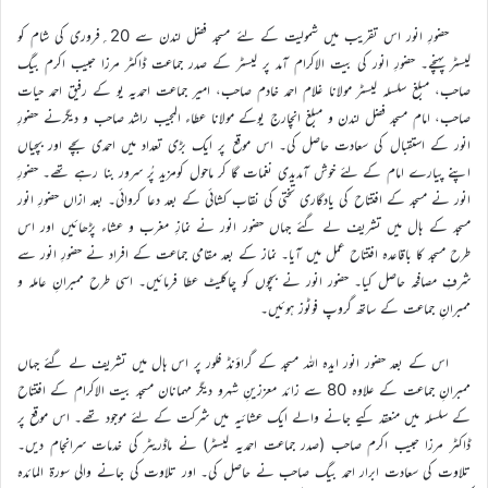
حضورِ انور اس تقریب میں شمولیت کے لئے مسجد فضل لندن سے 20؍فروری کی شام کو
لیسٹر پہنچے۔ حضورِ انور کی بیت الاکرام آمد پر لیسٹر کے صدر جماعت ڈاکٹر مرزا حبیب اکرم بیگ
صاحب، مبلغ سلسلہ لیسٹر مولانا غلام احمد خادم صاحب، امیر جماعت احمدیہ یو کے رفیق احمد حیات
صاحب، امام مسجد فضل لندن و مبلغ انچارج یوکے مولانا عطاء المجیب راشد صاحب و دیگرنے حضورِ
انور کے استقبال کی سعادت حاصل کی۔ اس موقع پر ایک بڑی تعداد میں احمدی بچے اور بچیاں
اپنے پیارے امام کے لئے خوش آمدیدی نغمات گا کر ماحول کومزید پُر سرور بنا رہے تھے۔ حضورِ
انور نے مسجد کے افتتاح کی یادگاری تختی کی نقاب کشائی کے بعد دعا کروائی۔ بعد ازاں حضورِ انور
مسجد کے ہال میں تشریف لے گئے جہاں حضور انور نے نمازِ مغرب و عشاء پڑھائیں اور اس
طرح مسجد کا باقاعدہ افتتاح عمل میں آیا۔ نماز کے بعد مقامی جماعت کے افراد نے حضورِ انور سے
شرفِ مصافحہ حاصل کیا۔ حضور انور نے بچوں کو چاکلیٹ عطا فرمائیں۔ اسی طرح ممبرانِ عاملہ و
ممبرانِ جماعت کے ساتھ گروپ فوٹوز ہوئیں۔
اس کے بعد حضور انور ایدہ اللہ مسجد کے گراؤنڈ فلور پر اس ہال میں تشریف لے گئے جہاں
ممبرانِ جماعت کے علاوہ 80 سے زائد معززینِ شہرو دیگر مہمانان مسجد بیت الاکرام کے افتتاح
کے سلسلہ میں منعقد کیے جانے والے ایک عشائیہ میں شرکت کے لئے موجود تھے۔ اس موقع پر
ڈاکٹر مرزا حبیب اکرم صاحب (صدر جماعت احمدیہ لیسٹر) نے ماڈریٹر کی خدمات سرانجام دیں۔
تلاوت کی سعادت ابرار احمد بیگ صاحب نے حاصل کی۔ اور تلاوت کی جانے والی سورۃ المائدہ