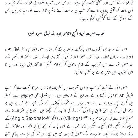
کہ خلافت کا اصل اور حقیقی منصب کیا ہے۔ اور کس طرح آپ(حضور) کی خلافت کے زیرِ سایہ
اس بات کو یقینی بنایا جاتا ہے کہ آپ کی جماعت اپنے ماٹو پر قائم رہے اور دنیا بھر میں امن
کے فروغ کے لئے کوششیں کرتی رہے۔
خطاب حضرت خلیفۃ المسیح الخامس ایّدہ اللہ تعالیٰ بنصرہ العزیز
اس کے ساتھ ہی تقریب اس بابرکت مرحلہ پر پہنچ گئی جہاں حضورِ انور ایّدہ اللہ تعالیٰ بنصرہ
العزیز نے صدارتی خطاب فرمانا تھا۔ حضورِ انور ڈائس پر تشریف لائے۔ تشہّد و تعوّذ اور تسمیہ کے
بعد حضورِ انور نے اس تقریب کے تمام مدعوین کو ’السلام علیکم ‘ کا تحفہ پیش فرمایا اور ان کا
اس تقریب میں شامل ہونے پر شکریہ ادا کیا۔
حضورِ انور نے فرمایا کہ آپ کا اس تقریب میں تشریف لانا اس امر کا ثبوت ہے کہ آپ
انسانی اقدار کا خیال رکھنے والے اور ان کے قدردان ہیں۔ اس شہرکی بھی یہی پہچان ہے۔ لیسٹر
میں گزشتہ ایک ہزار سال سے زائد عرصہ سے مختلف قومیتوں کے لوگ آباد چلے آرہے ہیں جو
باہم مل جل کر پُر امن طریق پر زندگی گزارنے کی اہمیت کو سمجھتے ہیں۔ تاریخ پر نظر ڈالنے سے
معلوم ہوتا ہے کہ اس مقام پر وائکنگز (Vikings)اور اینگلو سیکسنز(Anglo Saxons)کے
مابین کئی جنگیں لڑی گئیں۔ لیکن بالآخر انہوں نے اس بات کو سمجھ لیا کہ امن اور سلامتی کے
ساتھ رہتے ہوئے ایک دوسرے کے حقوق کی پاسداری میں ہی اس شہر کی بقا ہے۔چنانچہ آج