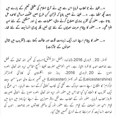
٭…خلیفہ نے جو خطاب فرمایا اس سے میں نے آج اسلام کی حقیقی تعلیم کے بارے میں
بہت کچھ سیکھا ہے۔ ٭… خلیفہ نے ہمیں بتایا کہ قرآن کس طرح ہمیں مختلف مسائل کاعمدہ حل
بتاتا ہے۔ حضور کی تقریر ہماری اصلاح کرنے والی، معلومات سے پُر اور مستقبل کے لئے امید
افزا تھی۔ ٭… حضور کا پیغام صرف احمدیوں کے لئے ہی نہیں بلکہ پوری انسانیت کے لئے تھا۔
٭… حضور کا پیغام اپنے اندر ایک زبردست قوّت اور طاقت رکھتا ہے۔(تقریب میں شامل
مہمانوں کے تأثرات)
لیسٹر، 20؍ فروری 2016ء(نمائندہ الفضل انٹرنیشنل):مساجد کی تعمیر اللہ تعالیٰ کے فضل
سے جماعتِ احمدیہ کا طُرۂ امتیاز ہے۔ امیر المومنین حضرت خلیفۃ المسیح الخامس ایدہ اللہ تعالیٰ بنصرہ
العزیز نے 20؍فروری 2016ء بروز ہفتہ انگلستان کی کاؤنٹی لیسٹرشئر
(Leicestershire)کے شہر لیسٹر (Leicester) میں تعمیر ہونے والی احمدیہ’ مسجد بیت
الاکرام‘ کا افتتاح اپنے دستِ مبارک سے تختی کی نقاب کشائی کرکے دعا سے فرمایا۔ اس موقع پر
ایک تقریب کا انعقاد کیا گیا تھا جس میں حضورِ انور ایّدہ اللہ تعالیٰ بنصرہ العزیز نے انتہائی بصیرت
افروز خطاب فرمایا۔ حضور انور کے خطاب سے قبل دیگر معززین نے اپنے ایڈریسز میں دنیا میں
قیامِ امن اور انصاف کے قیام کے لئے حضورِ انور کی عالمگیر کاوشوں اور جماعت ِ احمدیہ کی
خدمتِ انسانیت کو سراہتے ہوئے خراجِ تحسین پیش کیا۔