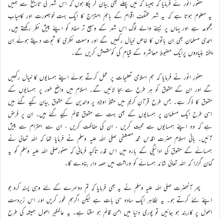
حضورِ انور نے فرمایا کہ جیسا کہ مَیں پہلے بھی بیان کر چکا ہوں کہ اس شہر کی تاریخ سے ہمیں
یہ معلوم ہوتا ہے کہ یہ شہر مختلف اقوام کے باہم امتزاج کا ایک بہت خوبصورت اور کامیاب
مجموعہ ہے اور یہاں پر بسنے والے لوگ اس شہر کے وسیع تر مفاد کو اپنے پیشِ نظر رکھتے ہیں۔
احمدی مسلمان بھی ان باتوں کا خاص خیال رکھیں گے اور وسعتِ نظری کا ثبوت دیتے ہوئے ان
پختہ بنیادوں پرایک مضبوط معاشرہ کے قیام کی کوشش کریں گے۔
حضورِ انور نے فرمایا کہ ہم اسلامی تعلیمات پر عمل کرتے ہوئے اپنے ہمسایوں کا خیال رکھیں
گے اور ان کے حقوق کو ہر طرح سے بجا لائیں گے۔ اسلام میں واضح طور پر ہمسایوں کے
حقوق کا ذکر ہے۔ جس طرح قرآنِ کریم میں مثلاً اولاد پر والدین کے حقوق بیان کیے گئے ہیں
اسی طرح ایک مسلمان پر ہمسایوں کے بھی بہت سے حقوق قائم کیے گئے ہیں۔ ان پر فرض
ہے کہ وہ اپنے ہمسایوں سے محبت کریں ، ان کی حفاظت کریں ، ان سے احترام سے پیش
آئیں۔ بانی اسلام حضرت اقدس محمد مصطفی صلی اللہ علیہ وسلم نے فرمایا تھا کہ اللہ تعالیٰ نے
ہمسائے کے حقوق کی ادائیگی کے بارہ میں اس قدر تاکید فرمائی کہ حضورصلی اللہ علیہ وسلم کو یہ
گمان گزرا کہ اللہ تعالیٰ شائد ہمسائے کو وراثت میں حصہ دار بنادے گا۔
پھر آنحضرت صلی اللہ علیہ وسلم نے یہ بھی فرمایا کہ تم دوسرے کے لئے وہی پسند کرو جو
اپنے لئے کرتے ہو۔ یہ بظاہر ایک سادہ سی بات ہے لیکن اگرہم غور کریں اور اس زبردست
اصول پر کاربند ہو جائیں تو پوری دنیا میں امن قائم ہو سکتا ہے۔ یہ عالمگیر اصول ہمیشہ کی طرح