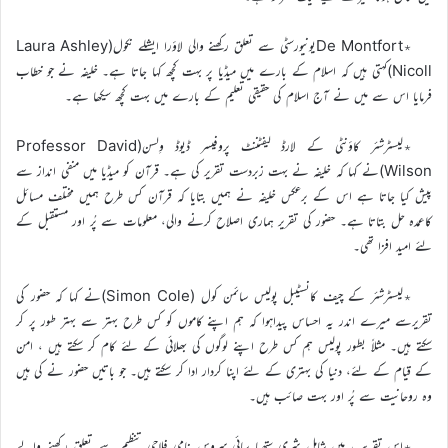
٭De Montfortیونیورسٹی سے تعلق رکھنے والی لاؤرا ایشلے نکول(Laura Ashley
Nicoll)کہتی ہیں کہ اسلام کے بارے میں میڈیا پر بہت کچھ کہا جاتا ہے۔ خلیفہ نے جو خطاب
فرمایا اس سے میں نے آج اسلام کی حقیقی تعلیم کے بارے میں بہت کچھ سیکھا ہے۔
٭لیسٹرشئر کاؤنٹی کے لارڈ لیفٹننٹ پروفیسر ڈیوڈ وِلسن(Professor David
Wilson)نے کہا کہ خلیفہ نے بہت زبردست تقریر کی ہے۔ قرآن کو میڈیا میں منفی انداز سے
پیش کیا جاتا ہے اس کے برعکس خلیفہ نے ہمیں بتایا کہ قرآن کس طرح ہمیں مختلف مسائل
کاعمدہ حل بتاتا ہے۔ حضور کی تقریر ہماری اصلاح کرنے والی، معلومات سے پُر اور مستقبل کے
لئے امید افزا تھی۔
٭لیسٹرشئر کے چیف کانسٹیبل پولیس سائمن کول (Simon Cole)نے کہا کہ حضور کی
تقریرسے میرے اندر یہ احساس پیداہوا کہ ہم اپنے کاموں کو کس طرح بہتر سے بہتر طور پر کر
سکتے ہیں۔ مثلاً بطور پولیس ہم کس طرح اپنے لوگوں کی بھلائی کے لئے کام کر سکتے ہیں ، امن
کے قیام کے لئے، دنیا کی بہتری کے لئے اپنا کردار ادا کر سکتے ہیں۔ جو باتیں حضور نے کی ہیں
وہ روحانیت سے پُر اور بہت صائب ہیں۔
٭اس تقریب میں شامل شری ستھیا سائی سروس نامی فلاحی تنظیم سے تعلق رکھنے والے