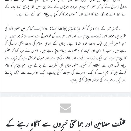
چراغ ودھانی نے کہا کہ حضور کا پیغام صرف احمدیوں کے لئے ہی نہیں بلکہ پوری انسانیت کے
لئے تھا۔اسے جو بھی سنے گا اسے ایسا محسوس ہو گا کہ گویا یہ پیغام اسی کے لئے ہے۔
٭لیسٹر شہر کے لارڈ میئر کونسلر ٹیڈ کاسیڈی(Ted Cassidy)نے کہا کہ میں حضورِ انور کی
تقریر میں موجود اس زبردست پیغام سے اور اس عمارت کی خوبصورتی سے بہت متأثر ہوا ہوں۔ یہ
مسجد لیسٹر شہر میں ایک بہت عمدہ اضافہ ہے۔ یہاں کے احمدی اسلام کی بہت اچھی نمائندگی کر
رہے ہیں۔ سب کو امن اور محبت کا خوبصورت پیغام پہنچا رہے ہیں۔ انہوں نے مزید کہا کہ حضور
کا پیغام اپنے اندر ایک زبردست قوّت اور طاقت رکھتا ہے اور میری خواہش ہے کہ زیادہ سے
زیادہ لوگ اس سے استفادہ کر سکیں۔ حضور جہاں بھی تشریف لے جاتے ہیں اسی پیغام کو عام
کرتے ہیں کہ ہم سب کو ایک دوسرے کی عزت کرنی چاہیے، ایک دوسرے سے سیکھنا چاہئے
اور ایک دوسرے کی حوصلہ افزائی کرنی چاہیے۔
مختلف مضامین اور جماعتی خبروں سے آگاہ رہنے کے