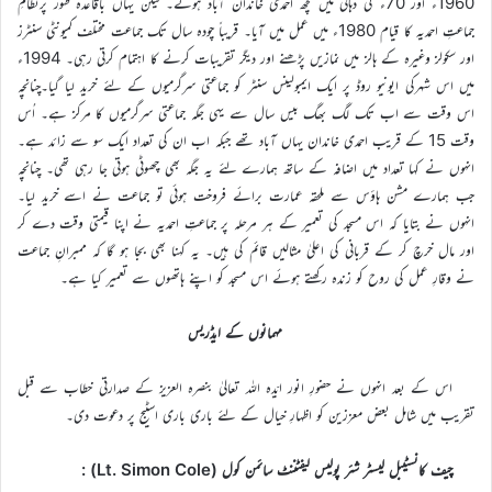
1960ء اور 70ء کی دہائی میں کچھ احمدی خاندان آباد ہوئے۔ لیکن یہاں باقاعدہ طور پرنظامِ
جماعتِ احمدیہ کا قیام 1980ء میں عمل میں آیا۔ قریباً چودہ سال تک جماعت مختلف کمیونٹی سنٹرز
اور سکولز وغیرہ کے ہالز میں نمازیں پڑھنے اور دیگر تقریبات کرنے کا اہتمام کرتی رہی۔ 1994ء
میں اس شہرکی ایونیو روڈ پر ایک ایمبولینس سنٹر کو جماعتی سرگرمیوں کے لئے خرید لیا گیا۔چنانچہ
اس وقت سے اب تک لگ بھگ بیس سال سے یہی جگہ جماعتی سرگرمیوں کا مرکز ہے۔ اُس
وقت 15 کے قریب احمدی خاندان یہاں آباد تھے جبکہ اب ان کی تعداد ایک سو سے زائد ہے۔
انہوں نے کہا تعداد میں اضافہ کے ساتھ ہمارے لئے یہ جگہ بھی چھوٹی ہوتی جا رہی تھی۔ چنانچہ
جب ہمارے مشن ہاؤس سے ملحقہ عمارت برائے فروخت ہوئی تو جماعت نے اسے خرید لیا۔
انہوں نے بتایا کہ اس مسجد کی تعمیر کے ہر مرحلہ پر جماعتِ احمدیہ نے اپنا قیمتی وقت دے کر
اور مال خرچ کر کے قربانی کی اعلیٰ مثالیں قائم کی ہیں۔ یہ کہنا بھی بجا ہو گا کہ ممبرانِ جماعت
نے وقارِ عمل کی روح کو زندہ رکھتے ہوئے اس مسجد کو اپنے ہاتھوں سے تعمیر کیا ہے۔
مہمانوں کے ایڈریس
اس کے بعد انہوں نے حضورِ انور ایّدہ اللہ تعالیٰ بنصرہ العزیز کے صدارتی خطاب سے قبل
تقریب میں شامل بعض معززین کو اظہارِ خیال کے لئے باری باری اسٹیج پر دعوت دی۔
چیف کانسٹیبل لیسٹر شئر پولیس لیفٹننٹ سائمن کول
(Lt. Simon Cole) :