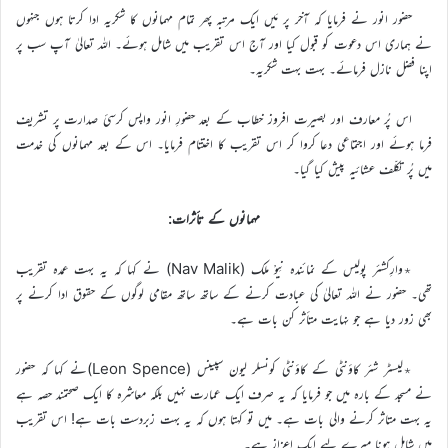
حضور انور نے فرمایا کہ آخر پر مَیں ایک مرتبہ پھر تمام مہمانوں کا شکریہ ادا کرتا ہوں جنہوں
نے ہماری اس دعوت کو قبول کیا اور آج اس تقریب میں شامل ہوئے۔ اللہ تعالیٰ آپ سب پر
اپنا فضل نازل فرمائے۔ بہت بہت شکریہ۔
اس پُر معارف اور بصیرت افروز خطاب کے بعد حضورِ انور واپس کرسیٔ صدارت پر تشریف
فرما ہوئے اور اجتماعی دعا کروا کر اس تقریب کا اختتام فرمایا۔ اس کے بعد مہمانوں کی خدمت
میں پُر تکلّف عشائیہ پیش کیا گیا۔
مہمانوں کے تأثرات:
٭وارِکشئر پولیس کے نمائندہ نِیوْ ملک (Nav Malik) نے کہا کہ یہ بہت عمدہ تقریب
تھی۔ حضور نے اللہ تعالیٰ کی عبادت کرنے کے ساتھ ساتھ مقامی لوگوں کے حقوق ادا کرنے پر
بھی زور دیا ہے جو نہایت متأثر کن بات ہے۔
٭لیسٹر شئر کاؤنٹی کے کاؤنٹی کونسلر لیون سپینس (Leon Spence)نے کہا کہ حضور
نے مسجد کے بارہ میں جو فرمایا کہ یہ صرف ایک عمارت نہیں بلکہ معاشرہ کا ایک صحتمند حصہ ہے
یہ بہت متاثر کرنے والی بات ہے۔ میں تو کہتا ہوں کہ یہ بہت زبردست بات ہے! اس تقریب
میں شامل ہونا میرے لیے ایک اعزاز ہے۔