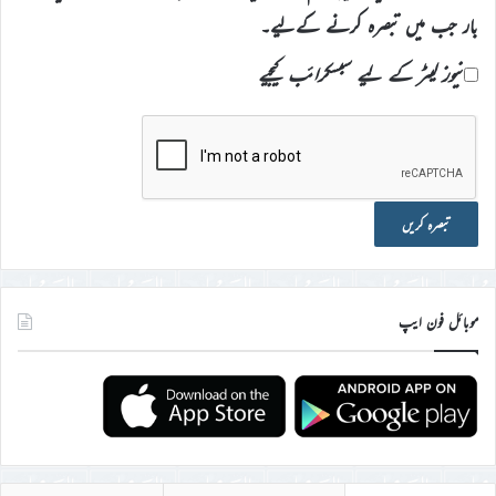
بار جب میں تبصرہ کرنے کےلیے۔
نیوز لیٹر کے لیے سبسکرائب کیجیے
موبائل فون ایپ