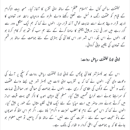
لیفٹننٹ سائمن کول نے ’السلام علیکم‘ کے ساتھ اپنی تقریر کا آغاز کیا۔ مسجد بیت الاکرام
کے قیام کو مختلف رنگ و نسل سے تعلق رکھنے والے افراد کے درمیان رابطہ اور تعاون کا
ذریعہ قرار دیتے ہوئے اسے نہایت خوش آئند قرار دیا۔ انہوں نے کہا کہ ہم ایک مشکل دور سے
گزر رہے ہیں اور فی زمانہ درپیش چیلنجز کا سامنا کرنے کے لئے ہم سب کو متحد ہو کر کام کرنا ہو
گا۔ انہوں نے اس جگہ، اس شہر اور اس کاؤنٹی کی بہتری کے لئے جماعت کے ساتھ ہر قسم
کے تعاون کی یقین دہانی کروائی۔
ڈپٹی لارڈ لیفٹننٹ ریاض روات:
اس کے بعد لیسٹرشئر کاؤنٹی پولیس کے ڈپٹی لارڈ لیفٹننٹ ریاض روات کو سٹیج پر آنے کی
دعوت دی گئی۔ انہوں نے کہا کہ یہ تقریب اپنی ذات میں لیسٹر شہر میں بسنے والے مختلف
رنگ و نسل کے لوگوں کی عکاسی کر رہی ہے۔ انہوں نے جماعت کی معاشی اور معاشرتی خدمات
کو سراہتے ہوئے اسے خراجِ تحسین پیش کیا۔ مسلم ٹیلی ویژن احمدیہ کا ذکر بھی بہت مثبت انداز
میں کرتے ہوئے دورِ حاضر میں اسے میڈیا کے لئے ایک قابلِ تقلید مثال کے طور پر پیش کیا۔
انہوں نے کہا کہ اس مسجد کے نام کا مطلب ’عزت و اکرام‘ بنتا ہے۔ اگر ہم اس لفظ کو احمدیوں
کے ماٹو ’محبت سب کے لئے ، نفرت کسی سے نہیں ‘ کے ساتھ ملا کر پڑھیں تو ہمیں معلوم ہو
جائے گا کہ یہ جماعت کن اعلیٰ کردار و اقدار کی مالک ہے۔