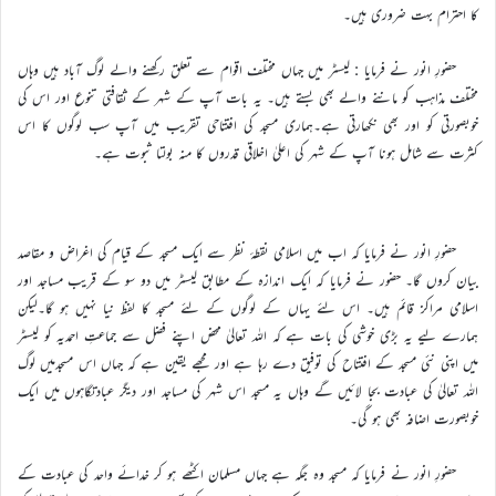
کا احترام بہت ضروری ہیں۔
حضورِ انور نے فرمایا : لیسٹر میں جہاں مختلف اقوام سے تعلق رکھنے والے لوگ آباد ہیں وہاں
مختلف مذاہب کو ماننے والے بھی بستے ہیں۔ یہ بات آپ کے شہر کے ثقافتی تنوع اور اس کی
خوبصورتی کو اور بھی نکھارتی ہے۔ہماری مسجد کی افتتاحی تقریب میں آپ سب لوگوں کا اس
کثرت سے شامل ہونا آپ کے شہر کی اعلیٰ اخلاقی قدروں کا منہ بولتا ثبوت ہے۔
حضورِ انور نے فرمایا کہ اب میں اسلامی نقطۂ نظر سے ایک مسجد کے قیام کی اغراض و مقاصد
بیان کروں گا۔ حضور نے فرمایا کہ ایک اندازہ کے مطابق لیسٹر میں دو سو کے قریب مساجد اور
اسلامی مراکز قائم ہیں۔ اس لئے یہاں کے لوگوں کے لئے مسجد کا لفظ نیا نہیں ہو گا۔لیکن
ہمارے لیے یہ بڑی خوشی کی بات ہے کہ اللہ تعالیٰ محض اپنے فضل سے جماعتِ احمدیہ کو لیسٹر
میں اپنی نئی مسجد کے افتتاح کی توفیق دے رہا ہے اور مجھے یقین ہے کہ جہاں اس مسجدمیں لوگ
اللہ تعالیٰ کی عبادت بجا لائیں گے وہاں یہ مسجد اس شہر کی مساجد اور دیگر عبادتگاہوں میں ایک
خوبصورت اضافہ بھی ہو گی۔
حضورِ انور نے فرمایا کہ مسجد وہ جگہ ہے جہاں مسلمان اکٹھے ہو کر خدائے واحد کی عبادت کے