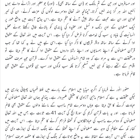
اور مسافروں اور جن کے تم مالک ہو (ان کے ساتھ بھی)۔ (اور) جو متکبر اور اِترانے والے ہوں
اُنہیں اللہ ہر گز پسند نہیں کرتا۔‘‘چنانچہ اللہ تعالیٰ دوسرے لوگوں کی عزت کرنے، ان کی خیر
خواہی اور ان سے محبت کے ساتھ پیش آنے کا حکم دیتا ہے۔اس جامع آیت میں واضح طور پر
ایک مسلمان کے اوپر رنگ و نسل اور عقیدہ کی پابندی کو بالائے طاق رکھتے ہوئے محض
انسانیت کی بنیاد پر سب کی خدمت کرنا فرض کر دیا گیا ہے۔ اس آیت میں اللہ تعالیٰ کے حقوق
ادا کرنے کے ساتھ ساتھ دیگر قریبیوں کا ذکر دیا گیا ہے۔اسی لیے میں نے یہ کہا تھا کہ جب
قرآن مسلمانوں کو اپنے ہمسایوں اور اپنے رشتہ داروں کے حقوق ادا کرنے کا حکم دیتا ہے تو
درحقیقت اس سے یہ مراد ہے کہ وہ تمام انسانوں کے حقوق ادا کرے۔ قرآن مجید صرف مختلف
اقوام کے اکٹھے رہنے کو ہی نہیں تسلیم کرتا بلکہ سب لوگوں اور سب ہی قوموں کے حقوق بھی
قائم فرماتا ہے۔
حضورِ انور نے فرمایا کہ اگرچہ میڈیا میں اسلام کے بارے میں غلط فہمیاں پھیلائی جارہی ہیں
لیکن حقیقت یہ ہے کہ اسلام مذہبی آزادی کا حقیقی علمبردار ہے۔ چنانچہ جہاں اللہ تعالیٰ مسلمانوں کو
عبادت کرنے کا حق دیتا ہے وہاں دوسرے تمام مذاہب کے ماننے والوں کے حقوق بھی قائم
فرماتا ہے۔ اور یہ بات قرآن کریم کی سورۃ الحج کی آیت 41سے ثابت ہے جس میں اللہ تعالیٰ
مسلمانوں کو دوسرے مذاہب کی عبادتگاہوں کو تحفظ فراہم کرنے کا حکم دیتا ہے۔ اس آیت میں
کفارِ مکہ کے مظالم کی وجہ سے مسلمانوں کو اپنے تحفظ کے لئے جنگ لڑنے کی اجازت دی گئی
ہے۔ لیکن اس آیت کے الفاظ سے یہ واضح ہوتاہے کہ جنگ کی اجازت کا مقصد صرف ’اسلام‘