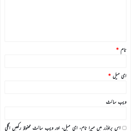
ص
ر
ہ
*
نام
*
ای میل
*
ویب‌ سائٹ
اس براؤزر میں میرا نام، ای میل، اور ویب سائٹ محفوظ رکھیں اگلی