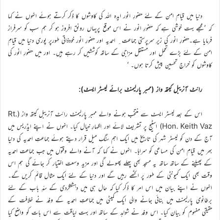
دنیا میں قیامِ امن کے لئے حضورِ انور ایدہ اللہ کی کاوشوں کا ذکر کرتے ہوئے انہوں نے کہا
کہ ’مجھے بہت خوشی ہے کہ حضورِ انور نے اس موقع پریہاں رونق افروز ہو کر ہم سب کو سرفراز
فرمایا ہے۔حضورِ انور کی زیرِ سرپرستی جماعت ِ احمدیہ اور حضورِ انور خودذاتی طورپر پوری دنیا میں قیامِ
امن کے لئے بڑے تحمل اور مستقل مزاجی کے ساتھ کوششیں کر رہے ہیں۔ اور میں حضورِ انور کی
کاوشوں کو خراجِ تحسین پیش کرتا ہوں۔ ‘
رائٹ آنریبل کیتھ واز (ممبر پارلیمنٹ برائے لیسٹر ایسٹ):
اس کے بعد لیسٹر ایسٹ سے منتخب ہونے والے ممبر پارلیمنٹ رائٹ آنریبل کیتھ واز (Rt.
Hon. Keith Vaz) اسٹیج پر تشریف لائے اور اظہارِ خیال کیا۔ انہوں نے اپنے ایڈریس میں
آج کے دن کو لیسٹر شہر کی تاریخ میں ایک اہم سنگِ میل قرار دیتے ہوئے جماعتِ احمدیہ کی دنیا
بھر میں قیامِ امن کی مساعی کو سراہا۔ انہوں نے کہا کہ آنے والے وقتوں میں جب جماعت احمدیہ
کے پھیلنے کے ساتھ ساتھ یہ مسجد بھی پھلے پھولے گی اور مزید وسعت اختیار کر جائے گی ہم اس
وقت بھی ایک کمیونٹی کے طور پر اکٹھے رہیں گے اور دنیا کے لئے ایک مثال قائم کریں گے۔
انہوں نے اپنے بیان میں اس امر کا ذکر کیا کہ حال ہی میں دہشتگردی کے سدِّ باب کے لئے
برطانوی پارلیمنٹ میں بنائی جانے والی ایک کمیٹی میں جماعتِ احمدیہ کے وفد نے خلافت کے
حقیقی مفہوم کو بیان کیا۔ اس وفد نے شواہد کے ساتھ اور بہت لیاقت سے اس بات کو واضح کیا