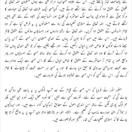
لئے باجماعت نماز پڑھتے ہیں۔ اس کے علاوہ مسجدایسا مرکز بھی ہے جہاں مسلمان اللہ تعالیٰ کی
مخلوق کے حقوق ادا کرنے کے لئے اکٹھے ہوتے ہیں۔ گویامسجد ایک طرف خدا تعالیٰ کی عبادت کا
مرکز ہوتی ہے تو دوسری جانب لوگ معاشرہ کی فلاح اور انسانیت کی بہبود کے لئے بھی یہیں
اکٹھے ہوتے ہیں۔ اللہ تعالیٰ نے اسلامی تعلیمات کی رو سے مسلمانوں پر یہ فرض کیا ہے کہ وہ
تمام انسانوں کے حقوق ادا کریں۔ اللہ تعالیٰ نے رشتہ داروں اور ہمسایوں دونوں کے حقوق قائم
فرمائے ہیں۔ اس لئے میں امید کرتا ہوں کہ یہاں کے احمدی مسلمان اس مسجد کے آس پاس
بسنے والے لوگوں کا خاص طور پر خیال رکھیں گے۔ اور مجھے یقین ہے کہ جو بھی احمدی یہاں نماز
ادا کرنے آئے گا وہ اللہ تعالیٰ کے حقوق ادا کرنے کے ساتھ ساتھ مسجد کے ہمسایوں اور پھر
وسیع طور پر تمام تر معاشرے کے حقوق کا خاص خیال رکھے گا۔اس مسجد سے ایک دوسرے
سے محبت اورباہمی ہمدردی کا سبق دیا جائے گا اور یہ مسجد ہر سمت محبت کو پھیلانے کا کام
کرے گی۔ اس لئے کسی کو اس مسجد سے خوفزدہ ہونے کی ضرورت نہیں۔
حضورِ انور نے فرمایا کہ اس مسجد کے قیام کے بعد آپ لوگوں پر یہ بات بھی روشن ہو
جائے گی کہ ’محبت سب کے لئے، نفرت کسی سے نہیں ‘ کا نعرہ محض ایک نعرہ ہی نہیں بلکہ
ہم لوگ پوری لگن کے ساتھ اس سنہری اصول کے مطابق زندگیاں گزار رہے ہیں۔ اور ایساکیوں
نہ ہو! کہ یہی ہمارے مذہب کی تعلیم ہے۔ انشاء اللہ ہر چڑھنے والا دن آپ پر یہ واضح کرتا چلا
جائے گا کہ اسلامی تعلیمات کس قدر عظیم اورخوبصورت ہیں۔