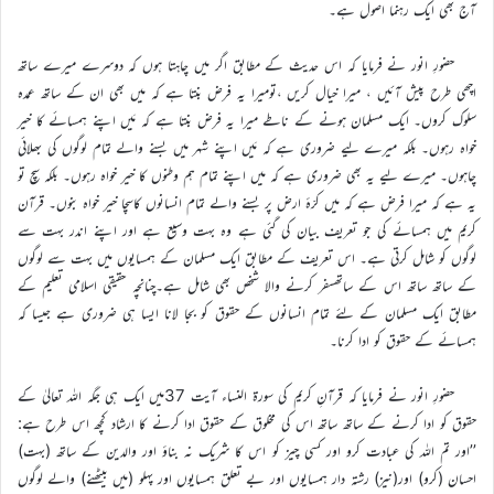
آج بھی ایک رہنما اصول ہے۔
حضورِ انور نے فرمایا کہ اس حدیث کے مطابق اگر میں چاہتا ہوں کہ دوسرے میرے ساتھ
اچھی طرح پیش آئیں ، میرا خیال کریں ،تومیرا یہ فرض بنتا ہے کہ میں بھی ان کے ساتھ عمدہ
سلوک کروں۔ ایک مسلمان ہونے کے ناطے میرا یہ فرض بنتا ہے کہ مَیں اپنے ہمسائے کا خیر
خواہ رہوں۔ بلکہ میرے لیے ضروری ہے کہ مَیں اپنے شہر میں بسنے والے تمام لوگوں کی بھلائی
چاہوں۔ میرے لیے یہ بھی ضروری ہے کہ میں اپنے تمام ہم وطنوں کا خیر خواہ رہوں۔ بلکہ سچ تو
یہ ہے کہ میرا فرض ہے کہ میں کرّۂ ارض پر بسنے والے تمام انسانوں کاسچا خیر خواہ بنوں۔ قرآن
کریم میں ہمسائے کی جو تعریف بیان کی گئی ہے وہ بہت وسیع ہے اور اپنے اندر بہت سے
لوگوں کو شامل کرتی ہے۔ اس تعریف کے مطابق ایک مسلمان کے ہمسایوں میں بہت سے لوگوں
کے ساتھ ساتھ اس کے ساتھسفر کرنے والا شخص بھی شامل ہے۔چنانچہ حقیقی اسلامی تعلیم کے
مطابق ایک مسلمان کے لئے تمام انسانوں کے حقوق کو بجا لانا ایسا ہی ضروری ہے جیسا کہ
ہمسائے کے حقوق کو ادا کرنا۔
حضورِ انور نے فرمایا کہ قرآنِ کریم کی سورۃ النساء آیت 37میں ایک ہی جگہ اللہ تعالیٰ کے
حقوق کو ادا کرنے کے ساتھ ساتھ اس کی مخلوق کے حقوق ادا کرنے کا ارشاد کچھ اس طرح ہے:
’’اور تم اللہ کی عبادت کرو اور کسی چیز کو اس کا شریک نہ بناؤ اور والدین کے ساتھ (بہت)
احسان (کرو) اور(نیز) رشتہ دار ہمسایوں اور بے تعلق ہمسایوں اور پہلو (میں بیٹھنے) والے لوگوں