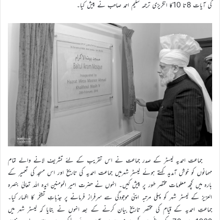
کی آیات 8تا 10کا انگریزی ترجمہ سلیم احمد صاحب نے پیش کیا۔
جماعت احمدیہ لیسٹر کے صدر جماعت نے اس تقریب کے لئے تشریف لانے والے تمام
مہمانوں کو خوش آمدید کہتے ہوئے لیسٹر شہرمیں جماعت احمدیہ کی تاریخ اور اس مسجد کی تعمیر کے
بارہ میں کچھ معلومات مختصر طور پر پیش کیں۔ انہوں نے حضرت امیر المومنین ایّدہ اللہ تعالیٰ بنصرہ
العزیز کے لیسٹر شہر کو پہلی مرتبہ اپنی موجودگی سے سرفراز فرمانے پر جذباتِ تشکّر کا اظہار کیا۔
جماعتِ احمدیہ کے قیام کی مختصر تاریخ بیان کرنے کے بعد انہوں نے بتایا کہ لیسٹر شہر میں