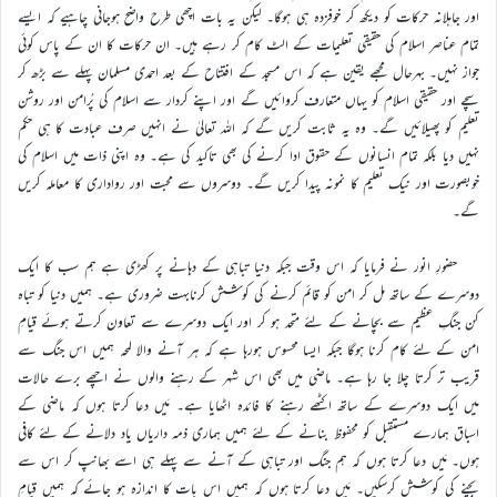
اور جاہلانہ حرکات کو دیکھ کر خوفزدہ ہی ہوگا۔ لیکن یہ بات اچھی طرح واضح ہوجانی چاہیے کہ ایسے
تمام عناصر اسلام کی حقیقی تعلیمات کے الٹ کام کر رہے ہیں۔ ان حرکات کا ان کے پاس کوئی
جواز نہیں۔ بہرحال مجھے یقین ہے کہ اس مسجد کے افتتاح کے بعد احمدی مسلمان پہلے سے بڑھ کر
سچے اور حقیقی اسلام کو یہاں متعارف کروائیں گے اور اپنے کردار سے اسلام کی پُرامن اور روشن
تعلیم کو پھیلائیں گے۔ وہ یہ ثابت کریں گے کہ اللہ تعالیٰ نے انہیں صرف عبادت کا ہی حکم
نہیں دیا بلکہ تمام انسانوں کے حقوق ادا کرنے کی بھی تاکید کی ہے۔ وہ اپنی ذات میں اسلام کی
خوبصورت اور نیک تعلیم کا نمونہ پیدا کریں گے۔ دوسروں سے محبت اور رواداری کا معاملہ کریں
گے۔
حضورِ انور نے فرمایا کہ اس وقت جبکہ دنیا تباہی کے دہانے پر کھڑی ہے ہم سب کا ایک
دوسرے کے ساتھ مل کر امن کو قائم کرنے کی کوشش کرنابہت ضروری ہے۔ ہمیں دنیا کو تباہ
کن جنگِ عظیم سے بچانے کے لئے متحد ہو کر اور ایک دوسرے سے تعاون کرتے ہوئے قیامِ
امن کے لئے کام کرنا ہوگا جبکہ ایسا محسوس ہورہا ہے کہ ہر آنے والا لمحہ ہمیں اس جنگ سے
قریب تر کرتا چلا جا رہا ہے۔ ماضی میں بھی اس شہر کے رہنے والوں نے اچھے برے حالات
میں ایک دوسرے کے ساتھ اکٹھے رہنے کا فائدہ اٹھایا ہے۔ مَیں دعا کرتا ہوں کہ ماضی کے
اسباق ہمارے مستقبل کو محفوظ بنانے کے لئے ہمیں ہماری ذمہ داریاں یاد دلانے کے لئے کافی
ہوں۔ مَیں دعا کرتا ہوں کہ ہم جنگ اور تباہی کے آنے سے پہلے ہی اسے بھانپ کر اس سے
بچنے کی کوشش کرسکیں۔ مَیں دعا کرتا ہوں کہ ہمیں اس بات کا اندازہ ہو جائے کہ ہمیں قیامِ