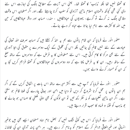
کا تحفظ نہیں تھا بلکہ ’مذہب‘ کا تحفظ تھا۔ یعنی اس آیت کے مطابق جنگ کی اجازت اس لئے
دی گئی تھی کیونکہ دشمنانِ اسلام مذہبی آزادی کو سلب کرنا چاہتے تھے۔اور اگر مسلمان اس وقت
دفاعی جنگ نہ کرتے تو گرجے، یہودیوں کی عبادتگاہیں ، مندر، مساجد اور دیگر عبادتگاہیں کہ جن
میں اللہ کا کثرت سے نام لیا جاتا ہے تباہ کر دیے جاتے۔
حضورِ انور نے فرمایا کہ ان تمام باتوں سے ہم یہ اخذ کر سکتے ہیں کہ مساجد صرف اللہ تعالیٰ کی
عبادت کے لئے نہیں قائم کی جاتیں بلکہ اس کی مخلوق کے ایک دوسرے پر حقوق کی بجا آوری
کے لئے بھی مرکز کا کام کرتی ہیں۔ اس لئے مسلمانوں کا یہ فرض ہے کہ دوسروں کے ساتھ صلح
کے ساتھ رہیں۔ ان کا یہ فرض بنتا ہے کہ وہ دوسروں کی عبادتگاہوں کو تحفظ فراہم کریں کجا یہ
کہ ان کو مسمار کرنے والے ہوں۔
حضور ِ انور نے فرمایا کہ آپ میں سے اکثر میرے ساتھ اس بات پر اتفاق کریں گے کہ اگر
ہم ان باتوں پر عمل کرنا شروع کر دیں تو دنیا میں امن اور بھائی چارے کی فضا قائم ہو سکتی
ہے۔ اگر ان مذہبی تعلیمات کو مدِّ نظر رکھ لیں تو ان لوگوں کو بھی اپنی غلطی کا احساس ہو جائے گا
جو مذہب کو فتنہ و فساد کا سبب قرار دیتے ہیں۔
حضورِ انور نے فرمایا کہ اس میں کوئی شک نہیں کہ بعض نام نہاد مسلمان ایسے بھی ہیں جوغیر
انسانی اور غیراخلاقی جرائم کر کے اسلام کو بدنام کر رہے ہیں۔ ہر امن پسند آدمی ان کی ظالمانہ