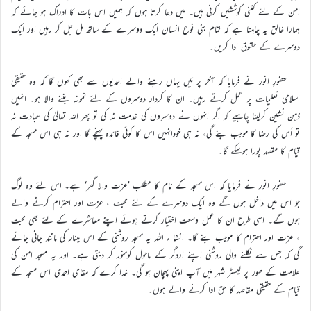
امن کے لئے کتنی کوششیں کرنی ہیں۔ میں دعا کرتا ہوں کہ ہمیں اس بات کا ادراک ہو جائے کہ
ہمارا خالق یہ چاہتا ہے کہ تمام بنی نوع انسان ایک دوسرے کے ساتھ مل جل کر رہیں اور ایک
دوسرے کے حقوق ادا کریں۔
حضورِ انور نے فرمایا کہ آخر پر مَیں یہاں رہنے والے احمدیوں سے بھی کہوں گا کہ وہ حقیقی
اسلامی تعلیمات پر عمل کرتے رہیں۔ ان کا کردار دوسروں کے لئے نمونہ بننے والا ہو۔ انہیں
ذہن نشین کرلینا چاہیے کہ اگر انہوں نے دوسروں کی خدمت نہ کی تو پھر اللہ تعالیٰ کی عبادت نہ
تو اُس کی رضا کا موجب بنے گی، نہ ہی خودانہیں اس کا کوئی فائدہ پہنچے گا اور نہ ہی اس مسجد کے
قیام کا مقصد پورا ہوسکے گا۔
حضورِ انور نے فرمایا کہ اس مسجد کے نام کا مطلب ’عزت والا گھر‘ ہے۔ اس لئے وہ لوگ
جو اس میں داخل ہوں گے وہ ایک دوسرے کے لئے محبت ، عزت اور احترام کرنے والے
ہوں گے۔ اسی طرح ان کا عمل وسعت اختیار کرتے ہوئے اپنے معاشرے کے لئے بھی محبت
، عزت اور احترام کا موجب بنے گا۔ انشا ء اللہ یہ مسجد روشنی کے اس مینار کی مانند جانی جائے
گی کہ جس سے نکلنے والی روشنی اپنے اردگر کے ماحول کومنور کر دیتی ہے۔ اور یہ مسجد امن کی
علامت کے طور پر لیسٹر شہر میں آپ اپنی پہچان ہو گی۔ خدا کرے کہ مقامی احمدی اس مسجد کے
قیام کے حقیقی مقاصد کا حق ادا کرنے والے ہوں۔