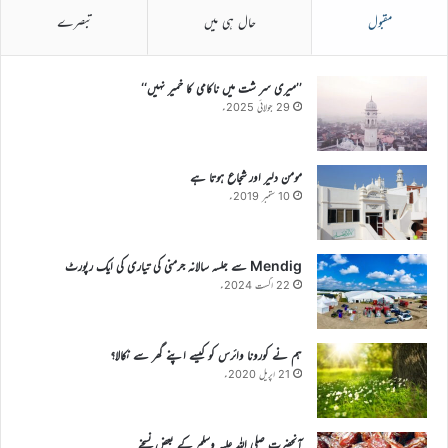
مقبول
حال ہی میں
تبصرے
’’میری سر شت میں ناکامی کا خمیر نہیں‘‘
29 جولائی 2025ء
مومن دلیر اور شجاع ہوتا ہے
10 ستمبر 2019ء
Mendig سے جلسہ سالانہ جرمنی کی تیاری کی ایک رپورٹ
22 اگست 2024ء
ہم نے کورونا وائرس کو کیسے اپنے گھر سے نکالا؟
21 اپریل 2020ء
آنحضرت صلی اللہ علیہ وسلم کے بعض نسخے