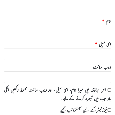
*
نام
*
ای میل
*
ویب‌ سائٹ
اس براؤزر میں میرا نام، ای میل، اور ویب سائٹ محفوظ رکھیں اگلی
بار جب میں تبصرہ کرنے کےلیے۔
نیوز لیٹر کے لیے سبسکرائب کیجیے