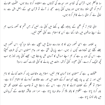
سا طالبعلم ہوں، قرآن کی تفاسیر اور سیرت کی کتابوں سے استفادہ کرتا رہتا ہوں، مختلف علمائے
کرام کو بھی سنتا رہتا ہوں اور جہاں کوئی بات سمجھ نہ آئے تو قرآن مجید کے اصل متن سے رہ
نمائی لے کر اپنی رائے قائم کرتا ہوں۔
اپنی تمام تر کم علمی کے باوجود مجھے یہ کہنے میں کوئی عار نہیں کہ جس قسم کا تصور مذہب ہم
نے اپنے دماغوں میں بٹھا رکھا ہے اُس کا اسلام سے کوئی تعلق نہیں۔
یہ خلاصہ ہے اسی تصورِ دین کا جو ہمارے دماغ میں بچپن سے بٹھا دیا گیا، اِس تصور میں
بھلے کتنے ہی تضادات کیوں نہ ہوں، اسے پذیرائی ملتی ہے اور عام مسلمان اِس کی طرف کھنچتا
ہے، اِس کی وجہ یہ ہے کہ ہم اپنے مسائل کا آسان حل چاہتے ہیں، جیسے کوئی پاور ڈوز جو سب
کچھ ٹھیک کر دے، کوئی معجزہ، کوئی کرشمہ، جنت میں جانے کا کوئی شارٹ کٹ راستہ!
حقیقت یہ ہے کہ مسلمان ہونا آسان کام نہیں، اسلام چند وظائف پڑھ کر جنت کمانے کا نام
نہیں اور نہ ہی یہ چار پیسے خیرات کرکے جنت میں حور سے ملاقات کروانے کا اہتمام کرتا ہے،
اسلام تو ظلم کے خلاف لڑنے کا نام ہے، اِس کے راستے میں تو غاصب کے خلاف کلمہ حق
بلند کرنا پڑتا ہے، مظلوم کا ہاتھ پکڑ کر ساتھ دینا پڑتا ہے، امرا اور طاقتور طبقات کے گریبانوں
میں ہاتھ ڈالنا پڑتا ہے۔