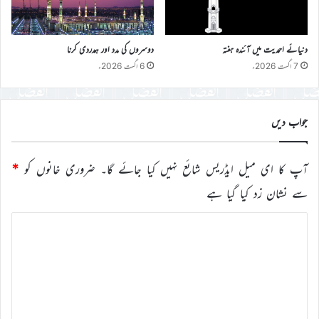
دنیائے احمدیت میں آئندہ ہفتہ
دوسروں کی مدد اور ہمدردی کرنا
7 اگست 2026ء
6 اگست 2026ء
جواب دیں
آپ کا ای میل ایڈریس شائع نہیں کیا جائے گا۔
ضروری خانوں کو
*
سے نشان زد کیا گیا ہے
ت
ب
ص
ر
ہ