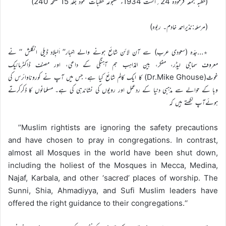
(خطبہ جمعہ فرمودہ 24؍اگست 1934ء مطبوعہ خطبات محمود جلد 15 صفحہ 240)
(مرسلہ:نذیراحمد خادم۔ ربوہ)
٭…جدّہ (سعودی عرب) سے آن لائن شائع ہونے والے اخبار’’ اَلبِلاد ڈیلی انگلش ‘‘ نے
معروف سماجی لیڈر، مفکر، بین المذاہب ہم آہنگی کے داعی، اور مصنف ڈاکٹرمائیک
غوث(Dr.Mike Ghouse) کا ایک کالم شائع کیا ہے، جس میں آپ نے کوروناوائرس کی
وبا کے حوالے سے مذہبی دنیا کے ردعمل اور رویوں کی نشاندہی کی ہے۔ مسلمانوں کا ذکرکرتے
ہوئےآپ لکھتے ہیں کہ
’’Muslim rightists are ignoring the safety precautions
and have chosen to pray in congregations. In contrast,
almost all Mosques in the world have been shut down,
including the holiest of the Mosques in Mecca, Medina,
Najaf, Karbala, and other ‘sacred’ places of worship. The
Sunni, Shia, Ahmadiyya, and Sufi Muslim leaders have
offered the right guidance to their congregations.‘‘