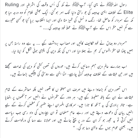
رسول اللہﷺ نے یہی کیا، آپﷺ نے مکہ کی اُس وقت کی اشرافیہ اور Ruling
Elite کے خلاف ایسی جدوجہد کی جو رہتی دنیا تک امر ہو گئی، ایک حبشی غلام کو وہ درجہ دیا جو
مکہ کے سردار کو حاصل تھا، رنگ و نسل کی تمیز مٹا دی اور ایسا انقلاب برپا کیا جو کسی معجزے
سے کم نہیں مگر اِس کے لیے آپﷺ نے عملاً خود جدوجہد کی…۔ ‘‘
’’سردارِ دو جہاںؐ نے خود تکالیف کاٹیں اور مصائب برداشت کیے … یہ ہے وہ راستہ جس پر
ہمیں چلنا تھا مگر افسوس کہ ہم نے بھلا دیا اور اس کی جگہ دین کی بگڑی ہوئی شکل کو اپنا لیا۔
اب ہمارے عالم دین مبہم دعائیں کرتے ہیں، حوروں کی تصویر کشی کو دین کی خدمت سمجھتے
ہیں اور جن طبقات کے خلاف جدوجہد کرنی چاہیے، الٹا انہی سے دوستی کی پینگیں بڑھاتے ہیں۔
اس تصورِ دین کو بڑھاوا دینے میں صرف اِن مبلغو ں کا قصور نہیں بلکہ معاشرے کے تمام
طبقات نے اِن کے ہاتھ مضبوط کیے ہیں، ہر دور کے حکمرانوں نے انہیں سر آنکھوں پر بٹھایا
ہے، تاجر برادری کی یہ آنکھ کا تارا ہیں، سرکاری افسران اپنے ضمیر کو مطمئن کرنے کے لیے
انہیں بیان کی دعوت دیتے ہیں اور رہے عام مسلمان تو ان بیچاروں کی داد رسی جب ریاست
نہیں کرتی تو یہ مجبور ہو کر اِن کے در پر پہنچ جاتے ہیں اور مولانا سے دعا کی درخواست کرتے
ہیں۔ جیسی عوام ہوں گے ویسی دعا ہو گی۔ ‘‘