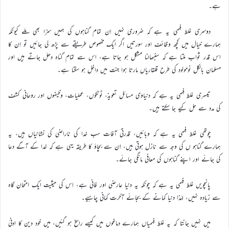
ہے۔
دوسری غلط فہمی یہ ہے کہ ضروری نہیں اِن تمام گناہوں کی ہمیں سزا بھی ملے کیونکہ
ہمارے خیال میں کچھ وظائف اور سورتیں اگر ایک مخصوص طریقے سے پڑھ لی جائیں تو اِن کا
اس قدر ثواب ملتا ہے کہ سنبھالنا مشکل ہو جاتا ہے، اس سے تمام گناہ دھل جاتے ہیں اور
مسلمان بالکل نومولود کی طرح قلقاریاں مارتا ہوا جنت میں داخل ہو سکتا ہے۔
تیسری غلط فہمی یہ ہے کہ دنیاوی مسائل تعویذ، ٹوٹکوں، عملیات، وظیفوں اور روحانی کشف
کی مدد سے حل کیے جا سکتے ہیں۔
چوتھی غلط فہمی یہ ہے کہ وبائیں، قدرتی آفات سب خدا کی ناراضی کی نشانیاں ہیں، یہ
ہمارے گناہو ں کی وجہ سے نازل ہوتی ہیں، اِن سے بچاؤ کا طریقہ یہی ہے کہ خدا کے آگے دعا
کی جائے اور اپنے گناہوں کی معافی مانگی جائے۔
پانچویں غلط فہمی یہ ہے کہ چونکہ یہ دنیا عارضی اور فانی ہے، اِس کی حیثیت ایک امتحان گاہ
سے زیادہ نہیں، لہٰذا دنیا کمانے کے بجائے آخرت کمانی چاہیے۔
میں نہیں جانتا کہ یہ غلط فہمیاں ہمارے دماغوں میں کیسے راسخ ہو گئیں، میں خود دین کا ادنیٰ