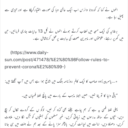
انہوں نے کہا کہ کورونا وائرس اب ایک عالمی وبا کی صورت اختیارکرچکا ہے اور تیزی سے
پھیل رہا ہے۔
برطانیہ کی ایک مسجد میں خطاب کرتے ہوئے انہوں نے کُل 13 ہدایات جاری فرمائیں، جن
میں گھرپر رہنے، حکومتوں اور ماہرین صحت کی ہدایت پرعمل کرناشامل ہے۔
(https://www.daily-
sun.com/post/471478/%E2%80%98Follow-rules-to-
prevent-corona%E2%80%99-)
٭…یاسرپیرزادہ صاحب کا ایک کالم روزنامہ جنگ میں شائع ہوا ہے جس میں آپ لکھتے ہیں:
“باقی دنیا کا تو پتا نہیں، ہمیں البتہ مذہب کے بارے میں پانچ غلط فہمیاں ہیں۔
پہلی غلط فہمی یہ ہے کہ ہم چاہے جتنے بھی گناہ کر لیں، لوگو ں کے گردے نکال کر بیچ
دیں، بچوں کے ساتھ مدرسوں میں زیادتی کریں، غیر مسلموں کی بستیوں کو آگ لگا دیں، ملاوٹ
کریں، دھوکا دیں، امانت میں خیانت کریں، بالآخر سزا پانے کے بعد ہم نے جنت میں ہی جانا