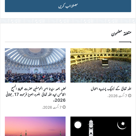
آئی
ڈی
درج
کریں
متعلقہ مضمون
اللہ تعالیٰ کے نزدیک پسندیدہ اعمال
خطبہ جمعہ سیّدنا امیر المومنین حضرت خلیفۃ المسیح
الخامس ایّدہ اللہ تعالیٰ بنصرہ العزیز فرمودہ 17؍جولائی
7 اگست 2026ء
2026ء
7 اگست 2026ء