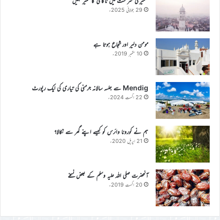
’’میری سر شت میں ناکامی کا خمیر نہیں‘‘
29 جولائی 2025ء
مومن دلیر اور شجاع ہوتا ہے
10 ستمبر 2019ء
Mendig سے جلسہ سالانہ جرمنی کی تیاری کی ایک رپورٹ
22 اگست 2024ء
ہم نے کورونا وائرس کو کیسے اپنے گھر سے نکالا؟
21 اپریل 2020ء
آنحضرت صلی اللہ علیہ وسلم کے بعض نسخے
20 اگست 2019ء