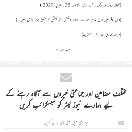
(بحوالہ روزنامہ جنگ۔ آن لائن اشاعت 26؍ اپریل 2020ء)
(اس کالم میں درج تمام امور سے ادارہ الفضل انٹرنیشنل کا متفق ہونا لازمی نہیں۔ )
(مرسلہ:طارق احمد مرزا، آسٹریلیا)
٭…٭…٭
مختلف مضامین اور جماعتی خبروں سے آگاہ رہنے کے
لیے ہمارے نیوز لیٹر کو سبسکرائب کریں
اپنا
ای
میل