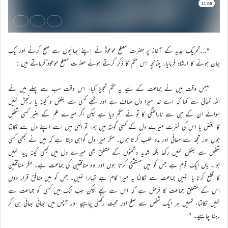
٭…تحریکِ جدید کے آغاز پر حضرت مصلح موعودؓ نے اپنے بھائیوں سے صلح کرنے اور یک
جان ہونے کا ارشاد فرمایا۔ چنانچہ اس حکم کا ذکر کرتے ہوئے حضرت مصلح موعود ؓفرماتے ہیں :
’’جس وقت میں نے جماعت کے لیے یہ حکم تجویز کیا، اس وقت سب سے پہلے میں نے
اللہ تعالیٰ سے کہا کہ اے خدا میرا دل صاف ہے اور مجھے کسی سے بغض و کینہ یا رنجش نہیں
سوائے ان کے جن سے ناراضگی کا تو نے حکم دیا ہے لیکن اگر میرے علم کے بغیر کسی شخص
کا بغض یا اس کی نفرت میرے دل کے کسی گوشہ میں ہو، تو الٰہی میں اسے اپنے دل سے نکالتا
ہوں اور تجھ سے معافی اور مدد طلب کرتا ہوں۔ مگر میرا دل گواہی دیتا ہے کہ میں نے کبھی کسی
شخص سے بغض نہیں رکھا بلکہ شدید دشمنوں کے متعلق بھی میرے دل میں کبھی کینہ پیدا نہیں
ہوا۔ ہاں ایک قوم ہے جس کو میں مستثنیٰ کرتا ہوں اور وہ منافقین کی جماعت ہے۔ مگر منافقین
کا قطع کرنا یا انہیں جماعت سے نکالنا یہ میرا کام ہے تمہارا نہیں۔ جس کو میں منافق قرار دوں
اس کے متعلق جماعت کا فرض ہے کہ اس سے بچے لیکن جب تک میں کسی کو جماعت سے
نہیں نکالتا، تمہیں ہر ایک شخص سے صلح اور محبت رکھنی چاہیے اور آپس میں بھائی بھائی بن کر
رہنا چاہیے۔ ‘‘