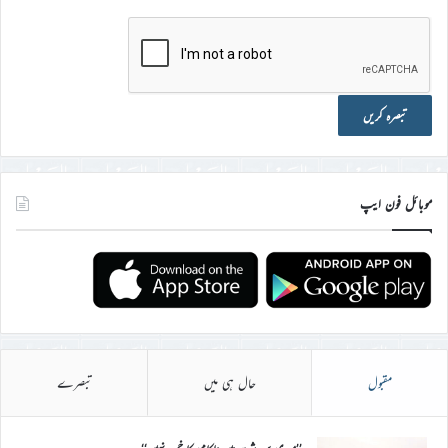
موبائل فون ایپ
مقبول
حال ہی میں
تبصرے