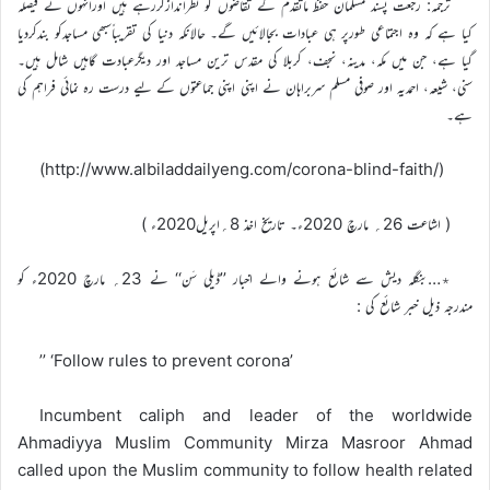
ترجمہ: رجعت پسند مسلمان حفظ ماتقدم کے تقاضوں کو نظراندازکررہے ہیں اورانہوں نے فیصلہ
کیا ہے کہ وہ اجتماعی طورپر ہی عبادات بجالائیں گے۔ حالانکہ دنیا کی تقریباًسبھی مساجدکو بندکردیا
گیا ہے، جن میں مکہ، مدینہ، نجف، کربلا کی مقدس ترین مساجد اور دیگرعبادت گاہیں شامل ہیں۔
سنی، شیعہ، احمدیہ اور صوفی مسلم سربراہان نے اپنی اپنی جماعتوں کے لیے درست رہ نمائی فراہم کی
ہے۔
(http://www.albiladdailyeng.com/corona-blind-faith/)
( اشاعت 26؍ مارچ 2020ء۔ تاریخ اخذ 8؍اپریل2020ء )
٭…بنگلہ دیش سے شائع ہونے والے اخبار ’’ڈیلی سَن‘‘ نے 23؍ مارچ 2020ء کو
مندرجہ ذیل خبر شائع کی :
’’ ‘Follow rules to prevent corona’
Incumbent caliph and leader of the worldwide
Ahmadiyya Muslim Community Mirza Masroor Ahmad
called upon the Muslim community to follow health related