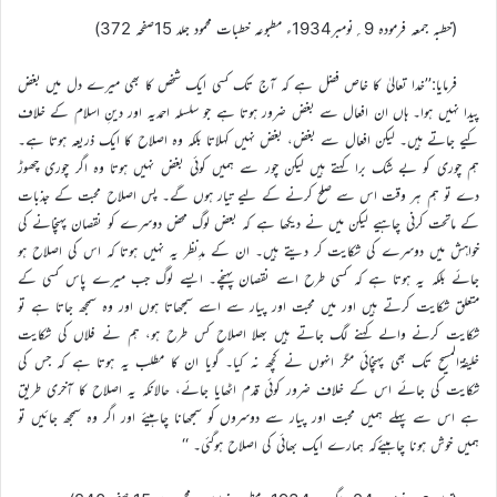
(خطبہ جمعہ فرمودہ 9؍نومبر1934ء مطبوعہ خطبات محمود جلد 15صفحہ 372)
فرمایا:’’خدا تعالیٰ کا خاص فضل ہے کہ آج تک کسی ایک شخص کا بھی میرے دل میں بغض
پیدا نہیں ہوا۔ ہاں ان افعال سے بغض ضرور ہوتا ہے جو سلسلہ احمدیہ اور دینِ اسلام کے خلاف
کیے جاتے ہیں۔ لیکن افعال سے بغض، بغض نہیں کہلاتا بلکہ وہ اصلاح کا ایک ذریعہ ہوتا ہے۔
ہم چوری کو بے شک برا کہتے ہیں لیکن چور سے ہمیں کوئی بغض نہیں ہوتا وہ اگر چوری چھوڑ
دے تو ہم ہر وقت اس سے صلح کرنے کے لیے تیار ہوں گے۔ پس اصلاح محبت کے جذبات
کے ماتحت کرنی چاہیے لیکن میں نے دیکھا ہے کہ بعض لوگ محض دوسرے کو نقصان پہنچانے کی
خواہش میں دوسرے کی شکایت کر دیتے ہیں۔ ان کے مدِنظر یہ نہیں ہوتا کہ اس کی اصلاح ہو
جائے بلکہ یہ ہوتا ہے کہ کسی طرح اسے نقصان پہنچے۔ ایسے لوگ جب میرے پاس کسی کے
متعلق شکایت کرتے ہیں اور میں محبت اور پیار سے اسے سمجھاتا ہوں اور وہ سمجھ جاتا ہے تو
شکایت کرنے والے کہنے لگ جاتے ہیں بھلا اصلاح کس طرح ہو، ہم نے فلاں کی شکایت
خلیفۃالمسیح تک بھی پہنچائی مگر انہوں نے کچھ نہ کیا۔ گویا ان کا مطلب یہ ہوتا ہے کہ جس کی
شکایت کی جائے اس کے خلاف ضرور کوئی قدم اٹھایا جائے، حالانکہ یہ اصلاح کا آخری طریق
ہے اس سے پہلے ہمیں محبت اور پیار سے دوسروں کو سمجھانا چاہیئے اور اگر وہ سمجھ جائیں تو
ہمیں خوش ہونا چاہیئےکہ ہمارے ایک بھائی کی اصلاح ہوگئی۔ ‘‘