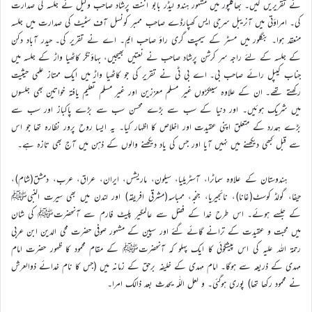
نے تقریریں کیں۔ بھاگلپور میں مشہور ہندو لیڈر بابو اننت پرشاد صاحب وکیل نے جلسہ کی صدارت
کی۔ امراؤتی میں آنریبل سرجی ایس کھپارڈے صاحب ممبر کونسل آف سٹیٹ کی صدارت میں جلسہ
منعقد ہوا۔ بنگلور میں مسٹر کے سیمپت گری راؤ صاحب ایم۔ اے نے تقریر کی۔ حیدر آباد دکن
کے جلسہ کے لئے راجہ سر کرشن پرشاد صاحب نے نعتیں بھیجیں، بہاؤنگر کاٹھیا واڑ کے جلسہ میں
جناب کیپل رائے صاحب بی۔ اے بی ٹی نے تقریر کی جو کاٹھیا واڑ میں ایک ممتاز علمی حیثیت
رکھتے تھے۔ ان کے علاوہ سینکڑوں غیر مسلم معززین اور غیر مسلم تعلیم یافتہ خواتین بھی جلسوں
میں شریک ہوئیں۔ اور دنیا کے سب سے بڑے محسن سب سے بڑے پاکباز اور سب سے
بڑے ہمدرد کے متعلق اپنی عقیدت اور اخلاص کا اظہار کیا۔ یہ ایسا روح پرور نظارہ تھا جو اس
سے قبل کبھی دیکھنے میں نہیں آیا اور جس کی یاد دیکھنے والوں کے ذہن میں آج بھی تازہ ہے۔
ہندوستان کے علاوہ سماٹرا، آسٹریلیا، سیلون، ماریشس، ایران، عراق، عرب، دمشق(شام)،
حیفا، گولڈ کوسٹ(غانا)، نائجیریا، جنجہ، ممباسہ(مشرقی افریقہ) اور لندن میں بھی سیرت النبیﷺ
کے جلسے ہوئے۔ اس طرح خدا کے فضل سے عالمگیر پلیٹ فارم سے آنحضرتﷺ کی شان
میں محبت و عقیدت کے ترانے گائے گئے اور سپین کے مشہور صوفی حضرت محی الدین ابن عربی
رحمۃ اللہ علیہ کی اس پیشگوئی کا ایک پہلو کہ آنحضرتﷺ کے مقام محمود کا ظہور حضرت امام
مہدی کے ذریعہ سے ہوگا۔ امام مہدی کے خلیفہ برحق کے زمانہ میں (جس کا نام خدائے ذوالعرش
نے محمود رکھا تھا) پوری ہوگئی۔ و لعل اللّٰہ یحدث بعد ذالک امرا۔