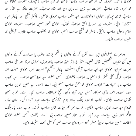
مولوی فاضل۔ مولوی ظل الرحمن صاحب بنگالی- قاضی محمد نذیر صاحب لائلپوری، حضرت مولانا سید
محمد سرور شاہ صاحبؓ، حضرت سید زین العابدین ولی اللہ شاہ صاحبؓ۔ حضرت حافظ سید مختار احمد
صاحبؓ شاہجہانپوری۔ مولوی ابوالبشارت عبدالغفور صاحب مولوی فاضل۔ ڈاکٹر شفیع احمد ایڈیٹر اخبار
‘‘زلزلہ’’ دہلی۔ حضرت پیر سراج الحق صاحبؓ نعمانی۔ مولوی ظہور حسین صاحب۔ حضرت مولوی
غلام رسول صاحب راجیکیؓ۔ ماسٹر محمد شفیع صاحب اسلم۔ مولوی محمد یعقوب صاحب طاہر۔ قریشی محمد
حنیف صاحب اڑیسہ۔
دوسرے مسلمانوں میں سے تقریر کرنے والوں یا نظم پڑھنے والوں یا صدارت کرنے والوں
میں کئی نمایاں شخصیتیں شامل تھیں۔ مثلاً ابوالاثر حفیظ صاحب جالندھری، مولوی مرزا احمد علی صاحب
امرت سری، مولوی عبدالمجید صاحب قرشی اسسٹنٹ ایڈیٹر ‘‘تنظیم’’ امرت سر۔ مولوی صبغت اللہ
صاحب فرنگی محلی لکھنؤ۔ شاہ سلیمان صاحب پھلواری۔ شمس العلماء سید سبط حسن صاحب۔ سید حبیب
صاحب مدیر ‘‘سیاست’’ لاہور۔ مولوی محمد بخش صاحب مسلم بی۔ اے لاہور۔ سید معین الدین صاحب
صدر الصدور امور مذہبی سرکار آصفیہ حیدر آباد دکن۔ شیخ عبدالقادر صاحب ایم۔ اے۔ خواجہ حسن
نظامی صاحب دہلوی۔ نواب ذوالقدر جنگ بہادر ہوم سیکرٹری ریاست حیدر آباد دکن۔ خان بہادر
مخدوم سید صدر الدین صاحب ملتان۔ نواب سر عمر حیات خاں صاحب ٹوانہ۔ نواب صدر یار جنگ
ناظم امور مذہبیہ ریاست حیدر آباد۔ خواجہ سجاد حسین صاحب بی۔ اے (خلف شمس العلماء مولوی
الطاف حسین صاحب حالی) مسٹر محمود سہروردی صاحب ممبر کونسل آف اسٹیٹ دہلی۔