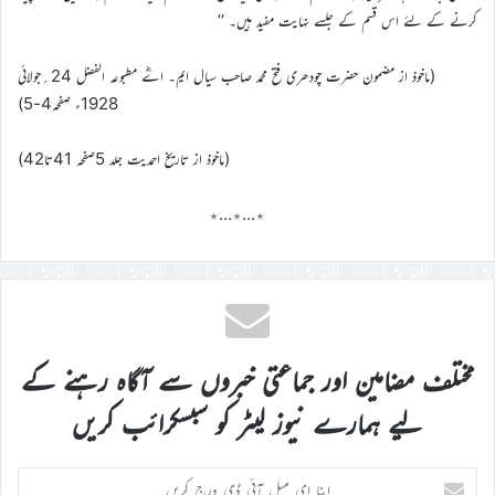
کرنے کے لئے اس قسم کے جلسے نہایت مفید ہیں۔ ’’
(ماخوذ از مضمون حضرت چودھری فتح محمد صاحب سیال ایم۔ اےؓ مطبوعہ الفضل 24؍جولائی
1928ء صفحہ4-5)
(ماخوذ از تاریخ احمدیت جلد 5صفحہ 41تا42)
٭…٭…٭
مختلف مضامین اور جماعتی خبروں سے آگاہ رہنے کے
لیے ہمارے نیوز لیٹر کو سبسکرائب کریں
اپنا