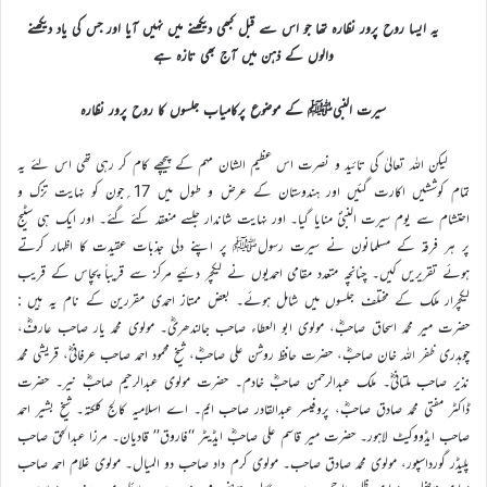
یہ ایسا روح پرور نظارہ تھا جو اس سے قبل کبھی دیکھنے میں نہیں آیا اور جس کی یاد دیکھنے
والوں کے ذہن میں آج بھی تازہ ہے
سیرت النبیﷺ کے موضوع پرکامیاب جلسوں کا روح پرور نظارہ
لیکن اللہ تعالیٰ کی تائید و نصرت اس عظیم الشان مہم کے پیچھے کام کر رہی تھی اس لئے یہ
تمام کوششیں اکارت گئیں اور ہندوستان کے عرض و طول میں 17؍جون کو نہایت تزک و
احتشام سے یوم سیرت النبیؐ منایا گیا۔ اور نہایت شاندار جلسے منعقد کئے گئے۔ اور ایک ہی سٹیج
پر ہر فرقہ کے مسلمانون نے سیرت رسولﷺ پر اپنے دلی جذبات عقیدت کا اظہار کرتے
ہوئے تقریریں کیں۔ چنانچہ متعدد مقامی احمدیوں نے لیکچر دئیے مرکز سے قریباً پچاس کے قریب
لیکچرار ملک کے مختلف جلسوں میں شامل ہوئے۔ بعض ممتاز احمدی مقررین کے نام یہ ہیں :
حضرت میر محمد اسحاق صاحبؓ، مولوی ابو العطاء صاحب جالندھریؓ۔ مولوی محمد یار صاحب عارفؓ،
چوہدری ظفر اللہ خان صاحبؓ، حضرت حافظ روشن علی صاحبؓ، شیخ محمود احمد صاحب عرفانیؓ، قریشی محمد
نذیر صاحب ملتانیؓ۔ ملک عبدالرحمن صاحبؓ خادم۔ حضرت مولوی عبدالرحیم صاحبؓ نیر۔ حضرت
ڈاکٹر مفتی محمد صادق صاحبؓ، پروفیسر عبدالقادر صاحب ایم۔ اے اسلامیہ کالج کلکتہ۔ شیخ بشیر احمد
صاحب ایڈووکیٹ لاہور۔ حضرت میر قاسم علی صاحبؓ ایڈیٹر ‘‘فاروق’’ قادیان۔ مرزا عبدالحق صاحب
پلیڈر گورداسپور، مولوی محمد صادق صاحب۔ مولوی کرم داد صاحب دو المیال۔ مولوی غلام احمد صاحب