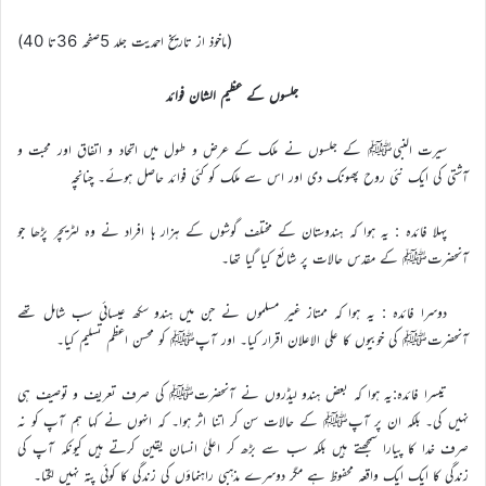
(ماخوذ از تاریخ احمدیت جلد 5صفحہ 36تا 40)
جلسوں کے عظیم الشان فوائد
سیرت النبیﷺ کے جلسوں نے ملک کے عرض و طول میں اتحاد و اتفاق اور محبت و
آشتی کی ایک نئی روح پھونک دی اور اس سے ملک کو کئی فوائد حاصل ہوئے۔ چنانچہ
پہلا فائدہ : یہ ہوا کہ ہندوستان کے مختلف گوشوں کے ہزار ہا افراد نے وہ لٹریچر پڑھا جو
آنحضرتﷺ کے مقدس حالات پر شائع کیا گیا تھا۔
دوسرا فائدہ : یہ ہوا کہ ممتاز غیر مسلموں نے جن میں ہندو سکھ عیسائی سب شامل تھے
آنحضرتﷺ کی خوبیوں کا علی الاعلان اقرار کیا۔ اور آپﷺ کو محسن اعظم تسلیم کیا۔
تیسرا فائدہ:یہ ہوا کہ بعض ہندو لیڈروں نے آنحضرتﷺ کی صرف تعریف و توصیف ہی
نہیں کی۔ بلکہ ان پر آپﷺ کے حالات سن کر اتنا اثر ہوا۔ کہ انہوں نے کہا ہم آپ کو نہ
صرف خدا کا پیارا سمجھتے ہیں بلکہ سب سے بڑھ کر اعلیٰ انسان یقین کرتے ہیں کیونکہ آپ کی
زندگی کا ایک ایک واقعہ محفوظ ہے مگر دوسرے مذہبی راہنماؤں کی زندگی کا کوئی پتہ نہیں لگتا۔