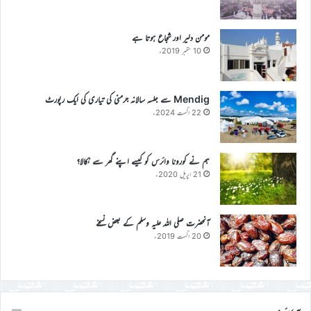
مومن دلیر اور شجاع ہوتا ہے
10 ستمبر 2019ء
Mendig سے جلسہ سالانہ جرمنی کی تیاری کی ایک رپورٹ
22 اگست 2024ء
ہم نے کورونا وائرس کو کیسے اپنے گھر سے نکالا؟
21 اپریل 2020ء
آنحضرت صلی اللہ علیہ وسلم کے بعض نسخے
20 اگست 2019ء