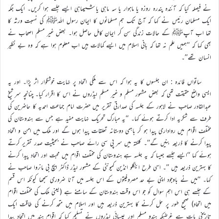
نے فیصلہ کیا کہ آئندہ پندرہ روزہ یا ماہوار یا سہ ماہی یا ششماہی ایسے جلسے ہوا کریں۔ ایک جگہ
ایک مسلمان رئیس نے کہا کہ آج تک ہم مسلمانوں کا ایمان رسول اللہﷺ کی نسبت ورثہ کا
تھا اب آپﷺ کے حالات زندگی سن کر ایمان کامل حاصل ہوا۔ بعض غیر مسلم اصحاب نے
بھی کہا کہ ‘‘ہمیں علم نہ تھا کہ بانی اسلام میں ایسے کمالات ہیں اب معلوم ہوا ہے کہ وہ بے نظیر
انسان تھے’’۔
ساتواں فائدہ : ان جلسوں کا یہ ہوا کہ اس سے ملکی اتحاد پر نہایت خوشگوار اثر پڑا۔ اور یہ
ایسی واضح حقیقت تھی کہ بعض مشہور مسلم و غیر مسلم لیڈروں نے اس کا اقرار کیا۔ چنانچہ سر شیخ
عبدالقادر صاحب نے لاہور کے جلسہ کی صدارتی تقریر میں حضرت امام جماعت احمدیہ کا حاضرین کی
طرف سے شکریہ ادا کرتے ہوئے کہا۔ ‘‘یہ مبارک تحریک نہایت مفید ہے جس سے ہندوستان کی
مختلف اقوام میں رواداری پیدا ہو کر باہمی دوستانہ تعلقات پیدا ہوں گے اور ملک میں امن و اتحاد
پیدا کرنے کا ذریعہ بنیں گے’’۔ کلکتہ میں سر پی سی رائے صاحب نے بحیثیت صدر تقریر کرتے
ہوئے کہا ‘‘ایسے جلسے جیسا کہ یہ جلسہ ہے ہندوستان کی مختلف اقوام میں محبت اور اتحاد پیدا کرنے
کا بہترین ذریعہ ہیں ’’۔ اسی طرح اینگلو انڈین کمیونٹی کے مشہور لیڈر ڈاکٹر ایچ بی مانروا صاحب نے
کہا۔ ‘‘میں نے باوجود اپنی بے حد مصروفیتوں کے اس جلسہ میں آنا ضروری سمجھا کیونکہ اس قسم
کے جلسے ہی اس اہم سوال کو جو اس وقت ہندوستان کے سامنے ہے (یعنی ملک کی مختلف اقوام
میں اتحاد) صحیح طور پر حل کرنے کا بہترین ذریعہ ہیں اور اسلام میں متحد کرنے کی طاقت ایک
تاریخی بات ہے غرضیکہ ہندو مسلم اور عیسائی لیڈروں نے تسلیم کیا کہ اقوام ہند میں اتحاد پیدا