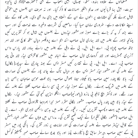
مسلمانوں کے علاوہ ہندو، سکھ، عیسائی، جینی اصحاب نے بھی آنحضرتﷺ کی پاکیزہ
سیرت، بیش بہا قربانیوں اور عدیم النظیر احسانات کا ذکر کیا۔ اور نہ صرف ان جلسوں میں بخوشی
شامل ہوئے بلکہ کئی مقامات پر انہوں نے ان کے انعقاد میں بڑی مدد بھی دی۔ جلسہ گاہ کے لئے
اپنے مکانات دئیے، ضروری سامان مہیا کیا، سامعین کی شربت وغیرہ سے خدمت کی اور سب
سے بڑھ کر یہ کہ بڑے بڑے معزز اور مشہور لیڈروں نے جلسوں میں شامل ہو کر تقریریں کیں
چنانچہ لاہور کے جلسہ میں لالہ بہاری لال صاحب انند ایم اے پروفیسر دیال سنگھ کالج اور لالہ امر
ناتھ صاحب چوپڑہ بی۔ اے ایل ایل۔ بی نے دہلی کے جلسہ میں رائے بہادر لالہ پارس داس
آنریری مجسٹریٹ اور لالہ گردھاری لال صاحب نے انبالہ میں مشہور کانگریسی لیڈر لالہ دنی چند
صاحب بی۔ اے۔ ایل ایل۔ بی نے تقاریر کیں مسٹر ایس کے بھٹہ چارجی نے سیدپور(بنگال)
کے جلسہ کی اور مشہور لیڈر مسٹر ایس جے ہر دیال ناگ نے چاند پور کے جلسوں کی صدارت
کی۔ بابو بنکا چندر سین صاحب بابو مکیتار سینا بھوش صاحب، بابو للت موہن صاحبان برہمن بڑیہ
کے جلسہ میں شریک ہوئے۔ بنگال کے معزز لیڈر سر پی سی رائے صاحب کلکتہ کے جلسہ کے
صدر تھے۔ اور ڈاکٹر ایچ ڈبلیو بی مانرو (یامورنیو)صاحب اینگلو انڈین کمیونٹی کے مشہور لیڈر، بنگال
کے لیڈر بابو بپن چندر پال صاحب۔ مشہور بنگالی مقرر مسز نیرا بھردبھا چکراورتی صاحب نے کلکتہ
کے جلسہ میں بہت دلچسپ تقریریں کیں۔ رنگپور کے جلسہ میں بدہن رانجھن لاہری ایم۔ اے۔ بی
ایل صاحب (مشہور بنگالی لیکچرار) نے ایک فصیح تقریر کی۔ مدراس میں وہاں کے مشہور اخبار جسٹس
کے قابل ایڈیٹر صاحب نے جلسہ کی صدارت کی اور نہایت پر زور تقریر کی۔ بانکی پور میں مسٹر
پی کے سین صاحب بیرسٹر سابق جج ہائیکورٹ پٹنہ اور بابو بلدیو سہائے صاحب ممبر لیجسلیٹو کونسل