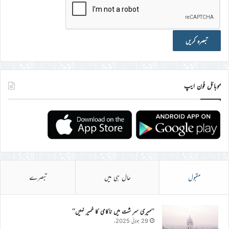
موبائل فون ایپ
مقبول
حال ہی میں
تبصرے
’’میری سر شت میں ناکامی کا خمیر نہیں‘‘
29 جولائی 2025ء