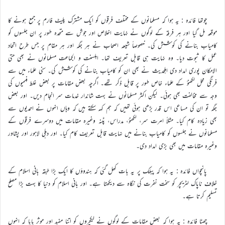
چوتھا فائدہ : یہ ہوا کہ مسلمانوں کے مختلف فرقوں کو ایک مشترک پلیٹ فارم پر جمع ہونے کا
موقعہ مل گیا اور ہر فرقہ کے لوگوں نے نہایت اخلاص اور جوش سے متحدہ طور پر ان جلسوں کو
کامیاب بنانے کی کوشش کی۔ خصوصاً شیعہ اصحاب نے ہر جگہ اور ہر مقام پر جس طرح اتحاد
عمل کا ثبوت دیا۔ وہ نہایت ہی قابل تعریف تھا۔ اہلسنت و الجماعت مسلمانوں نے بھی حتی
الامکان پوری امداد دی اہلحدیث نے بھی ان کو کامیاب بنانے کی کوشش کی۔ سنی علماء میں سے
فرنگی محل لکھنؤ کے علماء خاص طور پر قابل ذکر تھے۔ اگرچہ بعض مقامات پر بعض غلط فہمیوں کی
وجہ سے مخالفت بھی ہوئی۔ لیکن اکثر مسلمانوں نے بہت شاندار خدمات سر انجام دیں۔ اور بعض
جگہ تو ان کی مساعی اس قدر بڑھی ہوئی تھیں کہ ہم کہہ سکتے ہیں کہ وہاں انہوں نے احمدیوں سے
بھی زیادہ کام کیا۔ مثلاً امرت سر، لکھنؤ، مدراس، پٹنہ وغیرہ مقامات میں دوسرے فرقوں کے
مسلمانوں نے جلسوں کو کامیاب بنانے میں نہایت قابل تعریف کام کیا۔ اور دہلی لاہور اور پشاور
وغیرہ مقامات میں بھی بڑی امداد دی۔
پانچواں فائدہ : یہ ہوا کہ پبلک پر یہ بات کھل گئی کہ ہندوؤں کا ایک بڑا طبقہ بانی اسلام کے
خلاف ناپاک لٹریچر کو سخت نفرت کی نگاہ سے دیکھتا ہے۔ اور بانی اسلام کو دنیا کا بہت بڑا مصلح
تسلیم کرتا ہے۔
چھٹا فائدہ : یہ ہوا کہ بعض مقامات کے لوگوں نے لیکچروں کو اتنا مفید اور موثر پایا کہ انہوں