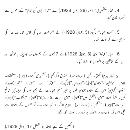
4۔ اخبار ‘‘کشمیری’’ لاہور (28؍جون 1928ء) نے ‘‘17؍جون کی شام’’ کے عنوان سے
تبصرہ شائع کیا۔
5۔ ‘‘اردو اخبار’’ ناگپور (5؍جولائی 1928ء) نے ‘‘جماعت احمدیہ کی قابل قدر خدمات’’ کی
سرخی دے کر نوٹ لکھا۔
6۔ اخبار ‘‘پیشوا’’ دہلی (8؍جولائی 1928ء)نے 17جون کے جلسوں کی کامیابی پر خوشی اور
اس کے مخالفین پر افسوس کا اظہار کیا۔
نیز اخبار ہمدم(لکھنؤ)، وکیل (امرت سر)، مشرق (گورکھپور)، کشمیری گزٹ (لاہور)، ‘‘حقیقت،
خادم المومنین’’،‘‘منادی’’(دہلی)،‘‘اردواخبار’’(ناگپور)، ‘‘پیشوا’’ اور ‘‘حق’’، ‘‘مخبر’’(اودھ)،
‘‘توحید’’(کراچی) اس کے علاوہ جزوی طور پر غیر مسلم اخبارات نے بھی جلسہ کی رپورٹیں شائع
کیں۔ مثلاً اخبار ‘‘دی انگلش مین’’(کلکتہ)، ‘‘دی امرت بازار پترکا’’(کلکتہ)، ‘‘انقلاب’’(لاہور)،
‘‘سیاست’’(لاہور)، ‘‘تنظیم’’، (امرت سر)۔ مقدم الذکر دو اخبارات نے تو جلسوں کے انعقاد سے
قبل اس کی افادیت و اہمیت پر زور دار نوٹ بھی لکھے۔
(تفصیل کے لیے ملاحظہ ہو الفضل 17؍جولائی 1928ء)