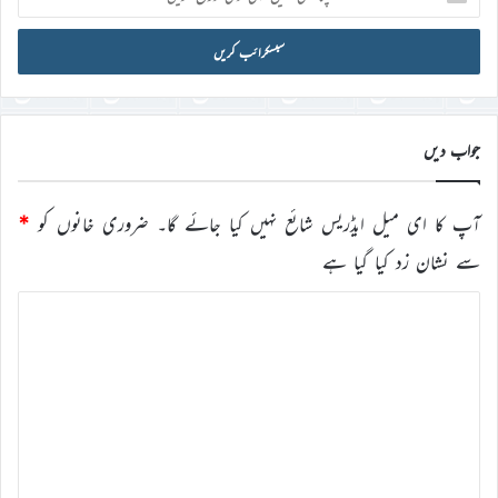
ای
میل
آئی
ڈی
درج
کریں
جواب دیں
آپ کا ای میل ایڈریس شائع نہیں کیا جائے گا۔
ضروری خانوں کو
*
سے نشان زد کیا گیا ہے
ت
ب
ص
ر
ہ
*