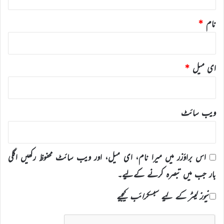
نام
*
ای میل
*
ویب‌ سائٹ
اس براؤزر میں میرا نام، ای میل، اور ویب سائٹ محفوظ رکھیں اگلی
بار جب میں تبصرہ کرنے کےلیے۔
نیوز لیٹر کے لیے سبسکرائب کیجیے