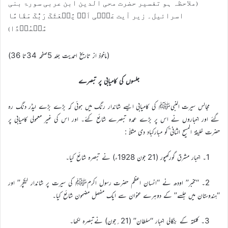
(ملاحظہ ہو تفسیر حضرت محی الدین ابن عربی سورۃ بنی
اسرائیل۔ زیر آیت عَسٰۤی اَنۡ یَّبۡعَثَکَ رَبُّکَ مَقَامًا
مَّحۡمُوۡدًا)
(ماخوذ از تاریخ احمدیت جلد 5صفحہ 34تا 36)
جلسوں کی کامیابی پر تبصرے
مجالس سیرت النبیﷺ کی کامیابی ایسے شاندار رنگ میں ہوئی کہ بڑے بڑے لیڈر دنگ رہ
گئے اور اخباروں نے اس پر بڑے عمدہ تبصرے شائع کئے۔ اور اس کی غیر معمولی کامیابی پر
حضرت خلیفۃ المسیح الثانی ؓکو مبارکباد دی مثلاً :
1۔ اخبار مشرق گورکھپور (21 جون 1928ء) نے تبصرہ شائع کیا۔
2۔ ‘‘مخبر’’ اودھ نے ‘‘انسان اعظم حضرت رسول اکرمﷺ کی سیرت پر شاندار لیکچر’’ اور
‘‘ہندوستان میں جلسے’’ کے دوہرے عنوان سے ایک مفصل مضمون شائع کیا۔
3۔ کلکتہ کے بنگالی اخبار ‘‘سلطان’’ (21؍جون) نےتبصرہ لکھا۔