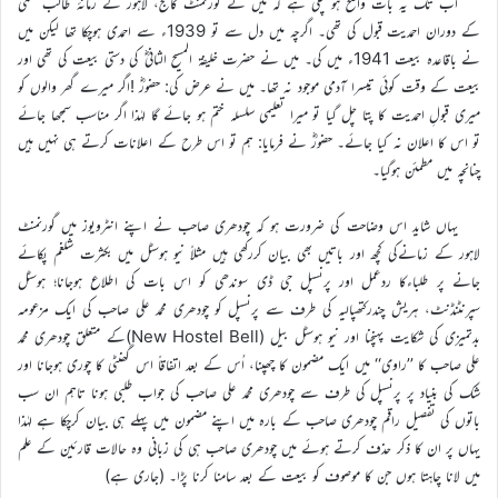
اب تک یہ بات واضح ہو چکی ہے کہ میں نے گورنمنٹ کالج، لاہور کے زمانۂ طالب علمی
کے دوران احمدیت قبول کی تھی۔ اگرچہ میں دل سے تو 1939ء سے احمدی ہوچکا تھا لیکن میں
نے باقاعدہ بیعت 1941ء میں کی۔ میں نے حضرت خلیفۃ المسیح الثانیؓ کی دستی بیعت کی تھی اور
بیعت کے وقت کوئی تیسرا آدمی موجود نہ تھا۔ میں نے عرض کی: حضورؓ !اگر میرے گھر والوں کو
میری قبولِ احمدیت کا پتا چل گیا تو میرا تعلیمی سلسلہ ختم ہو جائے گا لہٰذا اگر مناسب سمجھا جائے
تو اس کا اعلان نہ کیا جائے۔ حضورؓ نے فرمایا: ہم تو اس طرح کے اعلانات کرتے ہی نہیں ہیں
چنانچہ میں مطمئن ہوگیا۔
یہاں شاید اس وضاحت کی ضرورت ہو کہ چودھری صاحب نے اپنے انٹرویوز میں گورنمنٹ
لاہور کے زمانےکی کچھ اور باتیں بھی بیان کررکھی ہیں مثلاً نیو ہوسٹل میں بکثرت شلغم پکائے
جانے پر طلباءکا ردعمل اور پرنسپل جی ڈی سوندھی کو اس بات کی اطلاع ہوجانا؛ ہوسٹل
سپرنٹنڈنٹ، ہریش چندرکتھپالیہ کی طرف سے پرنسپل کو چودھری محمد علی صاحب کی ایک مزعومہ
بدتمیزی کی شکایت پہنچنا اور نیو ہوسٹل بیل (New Hostel Bell)کے متعلق چودھری محمد
علی صاحب کا ’’راوی‘‘ میں ایک مضمون کا چھپنا، اُس کے بعد اتفاقاً اس گھنٹی کا چوری ہوجانا اور
شک کی بنیاد پر پرنسپل کی طرف سے چودھری محمد علی صاحب کی جواب طلبی ہونا تاہم ان سب
باتوں کی تفصیل راقم چودھری صاحب کے بارہ میں اپنے مضمون میں پہلے ہی بیان کرچکا ہے لہٰذا
یہاں پر ان کا ذکر حذف کرتے ہوئے میں چودھری صاحب ہی کی زبانی وہ حالات قارئین کے علم
میں لانا چاہتا ہوں جن کا موصوف کو بیعت کے بعد سامنا کرنا پڑا۔ (جاری ہے)