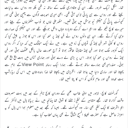
کھرے کمیونسٹ تھے یعنی کمیونزم میں پورا یقین رکھتے تھے اور ان کی شخصیت میں دوہرا پن نہیں
تھا۔ سنگل ٹریک ضرور تھے۔ ان کی وفاداری ملک کے ساتھ نہ تھی بلکہ وہ روس سے ہدایات
لیتے تھے اور روس سے ہی پارٹی لائن آتی تھی۔ ابھی میری احمدیت لوگوں سے چھپی ہوئی تھی اور
کمیونسٹ پارٹی کی میٹنگز نیو ہوسٹل میں ہوتی تھیں۔ مظہرعلی خاں جو نواب مظفرخاں کے بیٹے اور
میرے کالج فیلو تھے وہ ایم اے کرکے دوبارہ وہاں داخل ہوچکے تھے اور ان میٹنگز کی صدارت
وہی کیا کرتے تھے۔ ان ہی دنوں روس نے فِن لینڈ پر حملہ کیا اور اس کا جواز یہ پیش کیا کہ
روس کا کوئی شہر فِن لینڈ کی توپوں کی زد میں ہے۔ میں نے ایک میٹنگ میں کہہ دیا کہ اگر روس
ایک کمزور ملک ہوتا اور فن لینڈ مقابلتاً طاقتور ہوتا تو آج صورت حال بالکل مختلف ہوتی اور فن
لینڈ نے روس پر حملہ کیا ہوتا۔ اس پر بڑی لے دے ہوئی اور ہماری آپس میں بہت چخ چخ بھی
ہوئی۔ صفدرمیربھی ہمارے ساتھ ہوتے تھے۔ ہمارا ایک رسالہ View Pointکے نام سے
چھپتا تھا اور ساری دنیا میں جاتا تھا۔ انگریزی میں چھپتا تھا لہٰذا ہندوستان میں اس کی رِیڈرشپ
بہت محدود تھی اور عام لوگوں کو اس کا پتا نہیں تھا۔
گورنمنٹ کالج، لاہور میں اپنی طالب علمی کے دوران کالج ٹائم کے بعد میں بہت مصروف
وقت گزارتا تھا۔ مجھے مشاہیر کے لیکچرز سننے کا شوق تھا چنانچہ میں نے بریڈلا ہال میں ڈاکٹر کے
ایم اشرف کا ایک لیکچر بھی سنا۔ وہ کمیونسٹ تھے۔ جیسا کہ مجھے بعد میں معلوم ہوا اس ہال کو یہ
اعزاز حاصل ہے کہ حضرت خلیفۃ المسیح الثانیؓ نے بھی یہاں خطاب کیا ہے۔