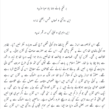
بر غُنچہ ہائے دِلہا بادِ صبا وزیدہ
ایں روشنی و لمعاں شمس الضحیٰ ندارد
ایں دلبری و خوبی کس در قمر ندیدہ
مجھے اس خوبصورت انداز سے نظم پڑھنے والا کوئی شخص آج تک دوبارہ نظر نہیں آیا۔ بظاہر
وہ کوئی پٹھان تھا جس نے یہ نظم پڑھی تھی۔ اس کے بعد حضرت صاحبؓ کی تقریر ہوئی۔ یہ تقریر
خلافت پر تھی۔ تقریر کیا تھی، فصاحت و بلاغت کا ٹھاٹھیں مارتا ہوا ایک دریا تھا جو زور و شور
سے بہتا چلا جا رہا تھا۔ حضورؓ اسلام پر بات کررہے تھے لیکن کسی کٹھ ملا کی طرح صرف گھسی پٹی
روایات کی بنیاد پر نہیں بلکہ بدلتے ہوئے زمانے کے تقاضوں کے مطابق اس کی تشریح فرما رہے
تھے۔ حضورؓ کا اندازِ بیان دل کو متاثر کررہا تھا اور لوگ حد درجہ انہماک سے یہ تقریر سن رہے
تھے۔ یہ کوئی سیاسی تقریر نہ تھی جس میں اپنے مخصوص مقاصد کے حصول کے لیے حکومت کے
خلاف عوامی جذبات بھڑکائے جاتے ہیں نہ یہ تقریر خودستائشی کے جذبہ سے کی جا رہی تھی۔ یہ
ایک ایسی تقریر تھی جو کم از کم میں نے پہلے کبھی نہ سنی تھی۔ اس تقریر نے اگر میری کایا نہیں
بھی پلٹی تو میرے ذہن کے کئی بند دریچے ضرو رکھول دیے۔ سامعین بڑے انہماک سے یہ تقریر
سن رہے تھے اور بعض لوگ دنیا وما فیہا سے بے خبر موم بتیوں کی روشنی میں اس تقریر کے