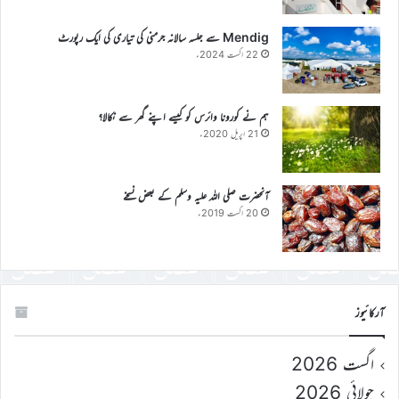
Mendig سے جلسہ سالانہ جرمنی کی تیاری کی ایک رپورٹ
22 اگست 2024ء
ہم نے کورونا وائرس کو کیسے اپنے گھر سے نکالا؟
21 اپریل 2020ء
آنحضرت صلی اللہ علیہ وسلم کے بعض نسخے
20 اگست 2019ء
آرکائیوز
اگست 2026
جولائی 2026