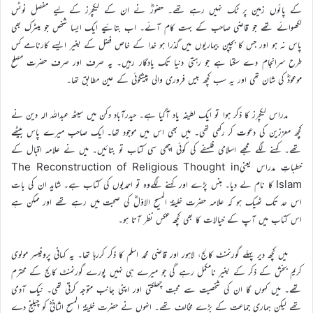
کے پائوں زمین پر ٹک نہیں رہے تھے۔ حضورؓ نے ان کے لیکچرز کے لیے مفصل نوٹس
لکھوائے تھے جو قاضی صاحب کے بہت کام آئے۔ اب بتائیے ایک ایسا شخص جو میٹرک بھی
پاس نہ ہو اور جس کا بچپن بیماریوں میں گذرا ہو خدا کے خاص فضل کے بغیر ایسے کارنامے کس
طرح سرانجام دے سکتا ہے جو رہتی دنیا تک یادگار رہیں۔ یہ صرف اور صرف حضرت مصلح
موعودؓ کی شان تھی اور یہ سب کچھ بیس فروری والی پیشگوئی کے عین مطابق تھا۔
مدراس لیکچرز کا ذکر ہوا تو ایک لطیفہ یاد آگیا ہے۔ حیدرآباد دکن میں سیٹھ عبداللہ الہ دین نے
کچھ معززین کی دعوت کر رکھی تھی۔ میں بھی اس میں موجود تھا۔ ایک صاحب میرے پاس بیٹھے
تھے۔ کہنے لگے مجھے اسلامی فلسفے کی کوئی اچھی سی کتاب تو بتائیں۔ میں نے علامہ اقبال کے
خطباتِ مدراس یعنیThe Reconstruction of Religious Thought in
Islam کا نام لے دیا۔ ہنس پڑے اور کہنے لگےوہ تو احمدیوں کی کتاب ہے۔ شاید ان کی بات
اس حد تک ٹھیک ہو کہ علامہ حضرت خلیفۃ المسیح الاوّلؓ کی صحبت میں رہے تھے اور ممکن ہے
اس کتاب میں آپ کے خیالات کا بھی کچھ عکس نظر آتا ہو۔
میں کچھ دیر پہلے گورنمنٹ کالج، لاہور اور قاضی محمد اسلم کا ذکر کررہا تھا۔ یہ کہانی پروفیسر مولوی
کریم بخش کے ذکر کے بغیر نامکمل رہے گی جو میرے ہی نہیں پورے گورنمنٹ کالج کے محترم
تھے۔ میں کہوں گا ان کی شخصیت سے محبت چھلکتی اور اپنی جانب متوجہ کرتی تھی۔ نیک آدمی
تھے لیکن ہماری جماعت کے بڑے مخالف تھے۔ انہوں نے حضرت خلیفۃ المسیح الثانیؓ کو چیلنج دے