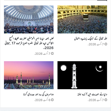
اللہ تعالیٰ کے نزدیک پسندیدہ اعمال
خطبہ جمعہ سیّدنا امیر المومنین حضرت خلیفۃ المسیح
الخامس ایّدہ اللہ تعالیٰ بنصرہ العزیز فرمودہ 17؍جولائی
7 اگست 2026ء
2026ء
7 اگست 2026ء
دنیائے احمدیت میں آئندہ ہفتہ
دوسروں کی مدد اور ہمدردی کرنا
7 اگست 2026ء
6 اگست 2026ء