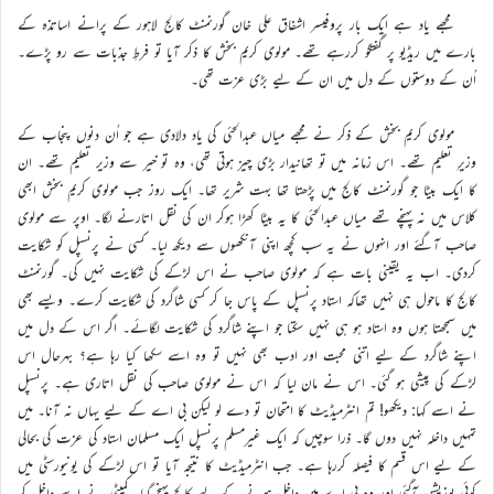
مجھے یاد ہے ایک بار پروفیسر اشفاق علی خان گورنمنٹ کالج لاہور کے پرانے اساتذہ کے
بارے میں ریڈیو پر گفتگو کررہے تھے۔ مولوی کریم بخش کا ذکر آیا تو فرطِ جذبات سے رو پڑے۔
اُن کے دوستوں کے دل میں ان کے لیے بڑی عزت تھی۔
مولوی کریم بخش کے ذکر نے مجھے میاں عبدالحئی کی یاد دلادی ہے جو اُن دنوں پنجاب کے
وزیرِ تعلیم تھے۔ اس زمانہ میں تو تھانیدار بڑی چیز ہوتی تھی، وہ تو خیر سے وزیر تعلیم تھے۔ ان
کا ایک بیٹا جو گورنمنٹ کالج میں پڑھتا تھا بہت شریر تھا۔ ایک روز جب مولوی کریم بخش ابھی
کلاس میں نہ پہنچے تھے میاں عبدالحئی کا یہ بیٹا کھڑا ہوکر ان کی نقل اتارنے لگا۔ اوپر سے مولوی
صاحب آگئے اور انہوں نے یہ سب کچھ اپنی آنکھوں سے دیکھ لیا۔ کسی نے پرنسپل کو شکایت
کردی۔ اب یہ یقینی بات ہے کہ مولوی صاحب نے اس لڑکے کی شکایت نہیں کی۔ گورنمنٹ
کالج کا ماحول ہی نہیں تھاکہ استاد پرنسپل کے پاس جا کر کسی شاگرد کی شکایت کرے۔ ویسے بھی
میں سمجھتا ہوں وہ استاد ہو ہی نہیں سکتا جو اپنے شاگرد کی شکایت لگائے۔ اگر اس کے دل میں
اپنے شاگرد کے لیے اتنی محبت اور ادب بھی نہیں تو وہ اسے سکھا کیا رہا ہے؟ بہرحال اس
لڑکے کی پیشی ہو گئی۔ اس نے مان لیا کہ اس نے مولوی صاحب کی نقل اتاری ہے۔ پرنسپل
نے اسے کہا: دیکھو! تم انٹرمیڈیٹ کا امتحان تو دے لو لیکن بی اے کے لیے یہاں نہ آنا۔ میں
تمہیں داخلہ نہیں دوں گا۔ ذرا سوچیں کہ ایک غیرمسلم پرنسپل ایک مسلمان استاد کی عزت کی بحالی
کے لیے اس قسم کا فیصلہ کررہا ہے۔ جب انٹرمیڈیٹ کا نتیجہ آیا تو اس لڑکے کی یونیورسٹی میں
کوئی پوزیشن آگئی اور وہ بی اے میں داخل ہونے کے لیے کالج پہنچ گیا۔ کمیٹی نے اسے داخل کر