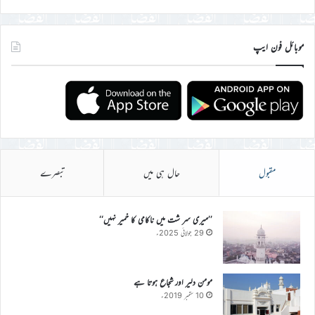
موبائل فون ایپ
مقبول
حال ہی میں
تبصرے
’’میری سر شت میں ناکامی کا خمیر نہیں‘‘
29 جولائی 2025ء
مومن دلیر اور شجاع ہوتا ہے
10 ستمبر 2019ء