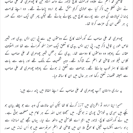
قاضی محمد اسلم کے علاوہ گورنمنٹ کالج لاہور کے واحد استاد جن کا چودھری محمد علی صاحب
نے اپنی گفتگو میں ذکر کیا ہے مولوی کریم بخش تھے جو اردو پڑھاتے تھے۔ وہ اپنے قدامت
پسندانہ خیالات کی وجہ سے پورے کالج میں پہچانے جاتے تھے لیکن پھر بھی ایک استاد کے طور
پر ہر شخص ان کی عزت کرتا تھا۔
چودھری محمد علی صاحب کے گورنمنٹ کالج کے دوستوں میں سے پی این ایس بیدی اور شبیر
خاص طور پر قابلِ ذکر ہیں۔ پی این ایس بیدی کا تعلق ایک معزز سکھ گھرانے سے تھا اور اختلافِ
عقائد کے باوجود وہ دوستوں کا دوست تھا۔ بیدی کے برعکس شبیر چودھری محمد علی صاحب کے
کلاس فیلو اور قاضی محمد اسلم کے شاگرد تھے۔ وجیہ شخصیت کے مالک تھے اور بات سے بات
نکالنے کا ہنر خوب جانتے تھے۔ جماعت سے تعلق نہ ہونے کے باوجود چودھری محمد علی صاحب
سے ہمیشہ مخلصانہ تعلق رکھا اور ہر حال میں ان کا ساتھ دیا۔
یہ ساری داستان آپ چودھری محمد علی صاحب کے اپنے الفاظ میں پڑھ رہے ہیں:
’’میرا اپنا ارادہ تو انگریزی میں آنرز کرنے کا تھا لیکن اُن حالات کی وجہ سے جو پہلے بیان ہو
چکے ہیں میری یہ خواہش پوری نہ ہوسکی۔ میں سمجھتا ہوں اللہ کے ہر کام میں مصلحت ہوتی ہے۔
میں نے گورنمنٹ کالج، لاہور میں ایم اے فلاسفی میں داخلہ لے لیا۔ یہاں مجھے جن اساتذہ سے
براہِ راست اکتسابِ فیض کا موقع ملا ان میں قاضی محمد اسلم سرفہرست ہیں جو اُس زمانہ میں صدرِ