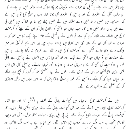
لیاحالانکہ اس سے پہلے پرنسپل کی طرف سے نوٹیفائی ہو چکا تھا کہ اسے داخلہ نہیں دیا جائے گا۔
ان دنوں کمیٹی کے انٹرویو کے بعد پرنسپل کا انٹرویو بھی ہوتا تھا۔ جب یہ موقع آیا تو پرنسپل نے
کہا: سوری۔ میں تمہیں داخلہ نہیں دے سکتا۔ میں نے تمہیں پہلے ہی بتا دیا تھا کہ میں تمہیں بی
اے میں یہاں داخلہ نہیں دوں گا۔ جب میاں عبد الحئی کو اطلاع ہوئی کہ ان کے بیٹے کو گورنمنٹ
کالج میں داخلے سے انکار کردیا گیا ہے تو انہوں نے پرنسپل کے نام اپنے ایک خط میں لکھا کہ نہ
صرف وہ خود بلکہ ان کے والد بھی اس کالج میں پڑھتے رہے ہیں لہٰذا اس بچے کو کوئی اور سزا
بیشک دے دی جائے لیکن اسے گورنمنٹ کالج میں داخلے سے محروم نہ رکھا جائے۔ پرنسپل
نے معذرت کی تو میاں عبد الحئی نے ایک اور خط لکھ دیا جس میں انہوں نے پرنسپل سے ذاتی
طور پر درخواست کی تھی کہ ازراہِ مہربانی معاملہ پر دوبارہ غور فرمایا جائے۔ پرنسپل آئی ای ایس
یعنی انڈین ایجوکیشن سروس کے آدمی تھے۔ انہوں نے اپنا استعفیٰ لکھ کر گورنر کو بھیج دیا۔ اگلے
روز میاں عبدالحئی کو پنجاب اسمبلی کے فلور پر معافی مانگنا پڑی کہ وہ اس معاملہ میں دخل اندازی
کر کے غلطی کے مرتکب ہوئے تھے۔
میں نے گورنمنٹ کالج، لدھیانہ میں کمیونسٹ پارٹی کے ٹکٹ پر الیکشن لڑا اور جیتا تھا۔
گورنمنٹ کالج، لاہور میں آنے کے بعد بھی کمیونسٹ پارٹی کے ساتھ میری دلچسپی قائم رہی۔ ہم
کمیونسٹ پارٹی کے نعرے لگایا کرتے تھے۔ بی پی ایل بیدی، سونت سنگھ جوش، منشی احمد دین،
ٹکارام سخن…یہ سب لوگ ہمارے گروپ میں شامل تھے۔ میرا خیال ہے یہ سب لوگ خالص اور