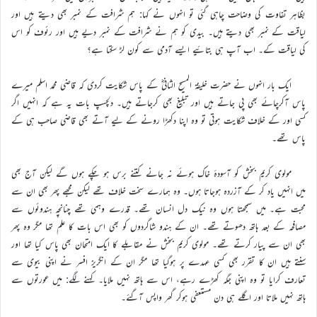
بظاہر تفاوت کی وضاحت چاہی گئی تو انہوں نے کہا: ہم شرافت کے نمبر بھی دیتے ہیں اور
لیاقت کے نمبر بھی دیتے ہیں۔ بیدی کو ہم نے شرافت کے نمبر دیے ہیں اور رئوف کو اس
کی لیاقت کے۔ اب آپ ہی بتائیے ایسے آدمی سے کون لڑ سکتا ہے؟
ایک بار انہوں نے حضرت خلیفۃ المسیح الثانیؓ کے پاس شکایت کردی کہ قاضی محمد اسلم میرے
پاس آکرچائے بھی پی جاتے ہیں اور تبلیغ بھی کرجاتے ہیں۔ دلچسپ بات یہ ہے کہ انہیں اگر
کسی اور کے خلاف شکایت ہوتی تو وہ اپنا دکھڑا رونے کے لیے آتے بھی قاضی صاحب ہی کے
پاس تھے۔
مولوی کریم بخش کو آسودۂ خاک ہوئے نہ جانے کتنے برس ہو چکے ہوں گے لیکن آج بھی
میں انہیں یاد کر کے آزردہ ہوجاتا ہوں۔ وہ ہمارے سخت خلاف تھے لیکن مجھے پھر بھی ان سے
محبت ہے۔ میں سمجھتا ہوں وہ نیک دل انسان تھے۔ قدرے وہمی تھے چنانچہ ہندوئوں سے
مصافحہ کے بعد ہاتھ دھوتے تھے۔ ان کے ہندو شاگردوں کو بھی اس بات کا علم تھا مگر وہ پھر
بھی ان سے پیار کرتے تھے۔ مولوی کریم بخش نے مقابلے کا ایک امتحان بھی پاس کیا تھا اور
سنتے ہیں ان کا تقرر بھی کسی عہدے پر ہوگیا تھا مگر ان کے انگریز افسر نے اپنی بیوی سے
تعارف کرایا تو وہ اپنی جگہ کھڑے رہے، اس سے ہاتھ نہیں ملایا۔ کہنے لگے: میں عورتوں سے
ہاتھ نہیں ملاتا اور اگلے ہی دن مستعفی ہوکر گھر واپس آگئے۔