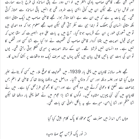
شعبہ بھی تھے۔ قاضی صاحب بادی النظر میں تو اس دور کے باقی اساتذہ کی طرح بڑے سمارٹ
اور خوش لباس تھے لیکن ان میں کوئی ایسی بات ضرور تھی جو انہیں باقی اساتذہ سے ممتاز کرتی
تھی۔ سچی بات یہ ہے کہ میں ان سے بے انتہا متاثر ہوا۔ مجھے قاضی صاحب میں ایک مثالی استاد
بلکہ مثالی انسان کی جھلک تو ابتدا ہی سے نظر آتی تھی لیکن جب مجھے معلوم ہوا کہ وہ احمدی ہیں
تو میں شعوری طور پر ان کے قریب ہوتا گیا۔ آج میں یہ بات علیٰ وجہ البصیرت کہہ سکتا ہوں کہ
میری قبولِ احمدیت میں جتنا کردار قاضی صاحب کی شخصیت نے ادا کیا ہے اتنا کسی اور شخص کا
نہیں ہے۔ وہ انسان نہیں فرشتہ تھے۔ ان کے ساتھ احمدیت پر میری گفتگو ہوتی رہتی تھی۔ یوں
تو ان کی بہت سی باتیں قابلِ بیان ہیں لیکن یہاں میں صرف ایک دو واقعات پر اکتفا کروں گا۔
مجھے جلسہ سالانہ قادیان میں پہلی بار 1939ء میں شمولیت کا موقع ملا۔ میں کسی کو بتائے بغیر
وہاں گیا تھا اور جلسہ دیکھ اور سن کر واپس آگیا۔ دراصل میں دیکھنا چاہتا تھا کہ قاضی محمد اسلم جس
جماعت سے تعلق کا دعویٰ کرتے ہیں وہ کیسی ہے اور اس کا مجموعی طرزِعمل کیا ہے۔ میں نے
قادیان میں کئی نئی چیزیں مشاہدہ کیں۔ لوگوں کا اتنا بڑا ہجوم میں نے عملاً پہلی بار دیکھا تھا لیکن
اتنا منظّم اور اتنا پُرامن، میرے لیے یہ بالکل انہونی سی بات تھی۔
وہاں جس انداز میں حضرت مسیح موعوؑد کا پاک کلام پیش کیا گیا
از نورِ پاک قرآں صبحِ صفا دمیدہ