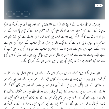
چودھری محمد علی صاحب نے اپنے ایم ٹی اے انٹرویوز یا کسی اور یادداشت میں گورنمنٹ کالج
لدھیانہ کے اپنے کسی مسلمان دوست کا ذکر نہیں کیا لیکن معلوم ہوتا ہے کہ قیامِ پاکستان کے بعد
ان کا اُس زمانے کا کم از کم ایک دوست لاہور میں موجود تھا۔ اس حوالے سے میجر (ر) شاہد احمد
سعدی کا یہ بیان قابلِ توجہ ہے کہ وہ ایک دفعہ چودھری محمد علی صاحب کے ہمراہ کسی کام سے
لاہور گئے۔ جب اُس کام سے فارغ ہوئے تو چودھری صاحب نے فرمایا کہ کیوں نہ میں آپ کو
اپنے ایک پرانے دوست سے ملوا لائوں جو ماڈل ٹائون میں رہائش پذیر ہیں۔ شاہدسعدی کو اس تجویز
سے بھلا کیا اختلاف ہو سکتا تھا چنانچہ کچھ ہی دیر میں دونوں ان کے گھر پہنچ گئے۔
شاہد سعدی کہتے ہیں: ’’مجھے افسوس ہے کہ اس وقت مجھے ان کا نام بھول چکا ہے مگر وہ
گورنمنٹ کالج لدھیانہ میں چودھری صاحب کے کلاس فیلو تھے۔ عمر رسیدہ تھے اور ان کے سر
اور داڑھی کے بال بالکل سفید ہوچکے تھے لیکن ذہنی طور پر حاضر تھے اور بڑی اچھی گفتگو کرنے
والے تھے۔ جب دو پرانے دوست ملتے ہیں تو پرانی یادیں دہرائی جاتی ہیں اور مشترک دوستوں کا
ذکر ہوتا ہے۔ یہی کچھ اس مجلس میں ہوا تاہم چونکہ میرے لیے وہ ساری شخصیات اجنبی تھیں اور
ماحول غیرمانوس تھا اس لیے مجھے اس گفتگو میں سے کچھ بھی یاد نہیں ماسواا س کے کہ گورنمنٹ