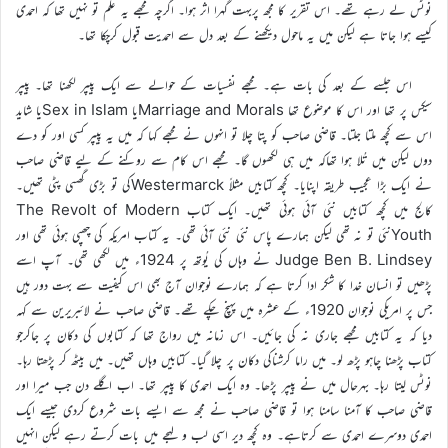
نوٹس لے رہے تھے۔ اس تقریر کا مجھ پربہت گہرا اثر ہوا۔ اگرچہ مجھے یہ علم تو نہیں تھا کہ احمدی
کیسے ہوا جاتا ہے لیکن میں یہ ماحول دیکھنے کے بعد دل سے احمدیت قبول کرچکا تھا۔
اس جلسے کے بعد کی بات ہے۔ مجھے نفسیات کے حوالے سے ایک پیپر لکھنا تھا۔ پیپر
سیکس پر تھا اور اس کا موضوع تھا Marriage and Moralsیا Sex in Islamیا شاید
اس سے کچھ ملتا جلتا۔ قاضی صاحب کو پتا چلا تو انہوں نے مجھے کہا کہ میں یہ پیپر کسی اور کو دے
دوں لیکن میں تُلا ہوا تھاکہ میں ہی لکھوں گا۔ مجھے اس کام سے روکنے کے لیے قاضی صاحب
نے ایک بڑا عجیب طریقہ اپنایا۔ کچھ کتابیں مثلاً Westermarckکی تو بڑی گِھسی پٹی تھیں۔
کالج میں کچھ کتابیں نئی آئی ہوئی تھیں۔ ایک کتاب The Revolt of Modern
Youthنئی تو نہ تھی لیکن ہمارے پاس نئی نئی آئی تھی۔ یہ کتاب امریکہ کی چھپی ہوئی تھی اور
Judge Ben B. Lindsey نے وہاں کی یُوتھ پر 1924ء میں لکھی تھی۔ آپ اسے
پڑھیں تو انسان خدا کا شکر ادا کرتا ہے کہ ہمارے نوجوان آج بھی اس کیفیت سے بہت دور ہیں
جس پر امریکی نوجوان 1920ء کے عشرہ میں پہنچ چکے تھے۔ قاضی صاحب نے لائبریرین سے کہہ
دیا کہ یہ کتابیں مجھے جاری نہ کی جائیں۔ اس زمانہ میں رواج تھا کہ کتابوں کی دکان پر جاکرجو
کتاب پڑھنا چاہو پڑھ لو۔ میں راما کرشناکی دکان پر چلا گیا۔ کتابیں وہاں تھیں۔ میں بیٹھ کر پڑھتا رہا۔
نوٹس لیتا رہا۔ بہرحال میں نے پیپر پڑھا۔ وہ ایک احمدی کا پیپر تھا۔ اب اگلے دن جب میرا اور
قاضی صاحب کا آمنا سامنا ہوا تو قاضی صاحب نے مجھ سے ایسے بات شروع کردی جیسے ایک
احمدی دوسرے احمدی سے کرتاہے۔ وہ کچھ دیر اسی لب و لہجے میں بات کرتے رہے لیکن انہیں