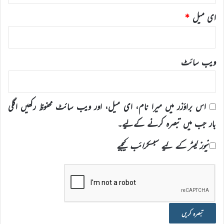
ای میل
*
ویب‌ سائٹ
اس براؤزر میں میرا نام، ای میل، اور ویب سائٹ محفوظ رکھیں اگلی
بار جب میں تبصرہ کرنے کےلیے۔
نیوز لیٹر کے لیے سبسکرائب کیجیے