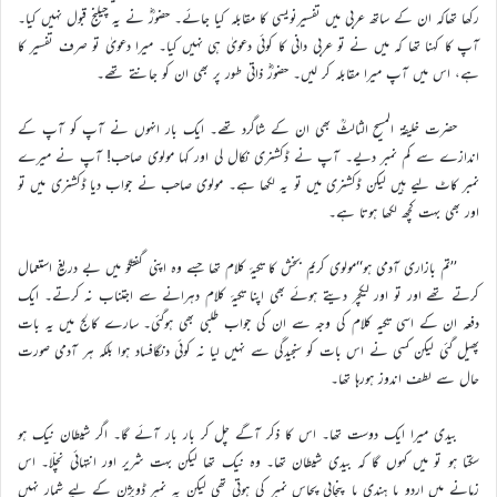
رکھا تھاکہ ان کے ساتھ عربی میں تفسیرنویسی کا مقابلہ کیا جائے۔ حضورؓ نے یہ چیلنج قبول نہیں کیا۔
آپ کا کہنا تھا کہ میں نے تو عربی دانی کا کوئی دعویٰ ہی نہیں کیا۔ میرا دعویٰ تو صرف تفسیر کا
ہے، اس میں آپ میرا مقابلہ کر لیں۔ حضورؓ ذاتی طور پر بھی ان کو جانتے تھے۔
حضرت خلیفۃ المسیح الثالثؒ بھی ان کے شاگرد تھے۔ ایک بار انہوں نے آپ کو آپ کے
اندازے سے کم نمبر دیے۔ آپ نے ڈکشنری نکال لی اور کہا مولوی صاحب! آپ نے میرے
نمبر کاٹ لیے ہیں لیکن ڈکشنری میں تو یہ لکھا ہے۔ مولوی صاحب نے جواب دیا ڈکشنری میں تو
اور بھی بہت کچھ لکھا ہوتا ہے۔
’’تم بازاری آدمی ہو‘‘مولوی کریم بخش کا تکیۂ کلام تھا جسے وہ اپنی گفتگو میں بے دریغ استعمال
کرتے تھے اور تو اور لیکچر دیتے ہوئے بھی اپنا تکیۂ کلام دہرانے سے اجتناب نہ کرتے۔ ایک
دفعہ ان کے اسی تکیہ کلام کی وجہ سے ان کی جواب طلبی بھی ہوگئی۔ سارے کالج میں یہ بات
پھیل گئی لیکن کسی نے اس بات کو سنجیدگی سے نہیں لیا نہ کوئی دنگافساد ہوا بلکہ ہر آدمی صورت
حال سے لطف اندوز ہورہا تھا۔
بیدی میرا ایک دوست تھا۔ اس کا ذکر آگے چل کر بار بار آئے گا۔ اگر شیطان نیک ہو
سکتا ہو تو میں کہوں گا کہ بیدی شیطان تھا۔ وہ نیک تھا لیکن بہت شریر اور انتہائی نچلّا۔ اس
زمانے میں اردو یا ہندی یا پنجابی پچاس نمبر کی ہوتی تھی لیکن یہ نمبر ڈویژن کے لیے شمار نہیں