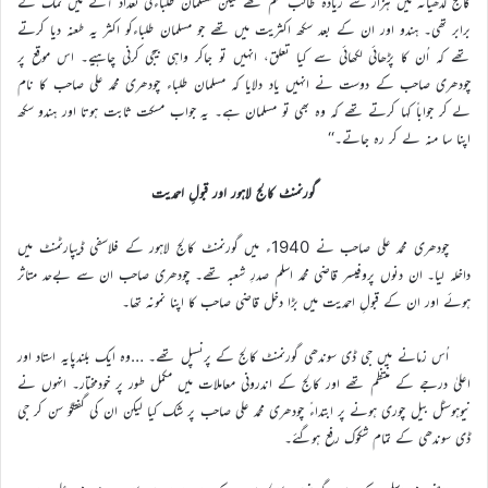
کالج لدھیانہ میں ہزار سے زیادہ طالب علم تھے لیکن مسلمان طلباءکی تعداد آٹے میں نمک کے
برابر تھی۔ ہندو اور ان کے بعد سکھ اکثریت میں تھے جو مسلمان طلباءکو اکثر یہ طعنہ دیا کرتے
تھے کہ اُن کا پڑھائی لکھائی سے کیا تعلق، انہیں تو جاکر واہی بیجی کرنی چاہیے۔ اس موقع پر
چودھری صاحب کے دوست نے انہیں یاد دلایا کہ مسلمان طلباء چودھری محمد علی صاحب کا نام
لے کر جواباً کہا کرتے تھے کہ وہ بھی تو مسلمان ہے۔ یہ جواب مسکت ثابت ہوتا اور ہندو سکھ
اپنا سا منہ لے کر رہ جاتے۔‘‘
گورنمنٹ کالج لاہور اور قبولِ احمدیت
چودھری محمد علی صاحب نے 1940ء میں گورنمنٹ کالج لاہور کے فلاسفی ڈیپارٹمنٹ میں
داخلہ لیا۔ ان دنوں پروفیسر قاضی محمد اسلم صدرِ شعبہ تھے۔ چودھری صاحب ان سے بےحد متاثر
ہوئے اور ان کے قبولِ احمدیت میں بڑا دخل قاضی صاحب کا اپنا نمونہ تھا۔
اُس زمانے میں جی ڈی سوندھی گورنمنٹ کالج کے پرنسپل تھے۔ …وہ ایک بلندپایہ استاد اور
اعلیٰ درجے کے منتظم تھے اور کالج کے اندرونی معاملات میں مکمل طور پر خودمختار۔ انہوں نے
نیوہوسٹل بیل چوری ہونے پر ابتداءً چودھری محمد علی صاحب پر شک کیا لیکن ان کی گفتگو سن کر جی
ڈی سوندھی کے تمام شکوک رفع ہوگئے۔