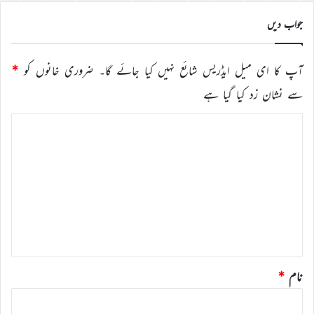
جواب دیں
آپ کا ای میل ایڈریس شائع نہیں کیا جائے گا۔
ضروری خانوں کو
*
سے نشان زد کیا گیا ہے
ت
ب
ص
ر
ہ
*
نام
*