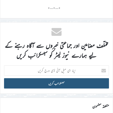
٭…٭…٭
مختلف مضامین اور جماعتی خبروں سے آگاہ رہنے کے
لیے ہمارے نیوز لیٹر کو سبسکرائب کریں
اپنا
ای
میل
آئی
ڈی
درج
کریں
متعلقہ مضمون