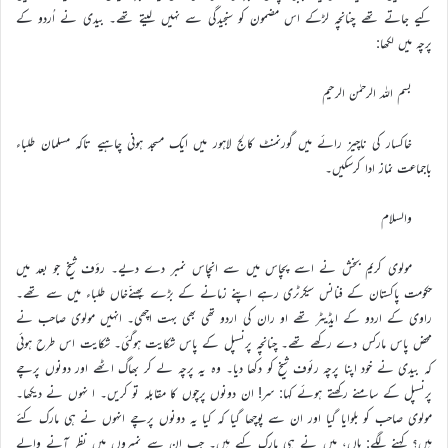
کیے جاتے تھے چنانچہ لڑکے اس مضمون کو سنجیدگی سے نہیں لیتے تھے۔ بیدی نے اُردو کے
پرچہ میں لکھا:
بسم اللہ الرحمٰن الرحیم
خاکسار کی ناچیز رائے میں گورنمنٹ کالج لاہور میں ایک مسجد ہونی چاہیے تاکہ مسلمان طلباء
باجماعت نماز ادا کرسکیں۔
والسلام
مولوی کریم بخش نے اسے پچاس میں سے انچاس نمبر دے دیے۔ رؤف شیخ جو بعد میں
حکومت پاکستان کے فنانس سیکرٹری رہے اپنے زمانے کے بڑے پھنّےخاں طلباء میں سے تھے۔
راوی کے اردو کے ایڈیٹر تھے او ران کی اردو تھی بھی بہت اچھی۔ انہیں مولوی صاحب نے
محض پاس مارکس دے رکھے تھے۔ چنانچہ پرنسپل کے پاس شکایت ہوگئی۔ شکایت اس طرح ہوئی
کہ بیدی نے خود اپنا پرچہ رئوف شیخ کو دکھا دیا۔ وہ یہ پرچہ لے کر بھاگ اٹھے اور دونوں پرچے
پرنسپل کے سامنے رکھتے ہوئے کہا: سر! ان دونوں پرچوں کا مقابلہ تو کریں۔ ا نہوں نے دیکھا۔
مولوی صاحب کو بلوایا گیا اور ان سے پوچھا گیا کہ کیا یہ دونوں پرچے انہوں نے ہی مارک کئے
ہیں؟ کہنے لگے: ہاں، میں نے ہی مارک کیے ہیں۔ جب ان سے نمبروں میں نظر آنے والے