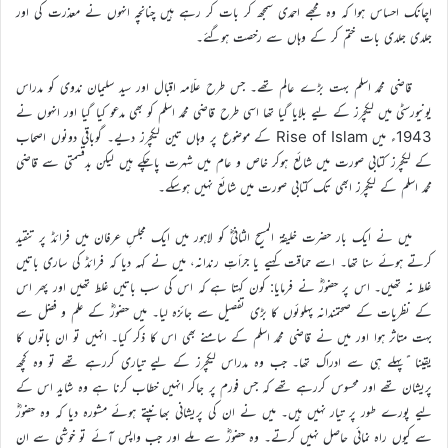
اچانک احساس ہوا کہ وہ مجھے احمدی سمجھ کر بات کر رہے ہیں چنانچہ انہوں نے معذرت کی اور
جلدی جلدی بات ختم کر کے وہاں سے رخصت ہوگئے۔
قاضی محمد اسلم بہت بڑے عالم تھے۔ جس طرح علّامہ اقبال اور سید سلیمان ندوی کو مدراس
یونیورسٹی میں لیکچرز کے لیے بلایا گیا تھا اسی طرح قاضی محمد اسلم کو بھی مدعو کیا گیا اور انہوں نے
1943ء میں Rise of Islam کے موضوع پر وہاں تین لیکچرز دیے۔ گوباقی دونوں اصحاب
کے لیکچرز کتابی صورت میں شائع ہوکر خاص و عام میں شہرت پاچکے ہیں لیکن بدقسمتی سے قاضی
محمد اسلم کے لیکچرز ابھی تک کتابی صورت میں شائع نہیں ہوسکے۔
میں نے ایک بار حضرت خلیفۃ المسیح الثانیؓ کو لاہور میں ایک مجلسِ عرفان میں فرائڈ پر تنقید
کرتے ہوئے سنا تھا۔ اسے حماقت کہیے یا جرأتِ رندانہ، میں نے کہہ دیا کہ فرائڈ کی ساری باتیں
غلط نہ تھیں۔ اس پر حضورؓ نے فرمایا: کون کہتا ہے کہ اس کی سب باتیں غلط تھیں اور پھر اس
کے نظریات کے صحتمندانہ پہلوئوں کا بڑی تفصیل سے جائزہ لیا۔ میں حضورؓ کے علم و فضل سے
بہت متاثر ہوا اور میں نے قاضی محمد اسلم کے سامنے بھی اس کا ذکر کیا۔ انہیں تو ان باتوں کا
یقینا ًپہلے ہی سے ادراک تھا۔ جب وہ مدراس لیکچرز کے لیے تیاری کررہے تھے تو وہ کچھ
پریشان تھے اور محسوس کررہے تھے کہ جس فورم پر جاکر انہیں خطاب کرنا ہے وہ شاید اس کے
لیے پورے طور پر تیار نہیں ہیں۔ میں نے ان کی پریشانی بھانپتے ہوئے مشورہ دیا کہ وہ حضورؓ
سے کیوں راہ نمائی حاصل نہیں کرتے۔ وہ حضورؓ سے ملے اور جب واپس آئے تو خوشی سے ان