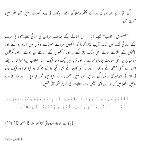
کی التجا لیے اللہ ہی کی مدد کے منتظر ومتلاشی تھے ۔جِنّات کی مددو نصرت انہیں بھی نظر نہیں
آرہی تھی۔
’’مصطفوی انقلاب‘‘ کیسے آیا ، اِس زمانے کے صاحب عرفان کی زبانی سنیے:’’وہ جو عرب
کے بیابانی ملک میں ایک عجیب ماجرا گذرا کہ لاکھوں مردے تھوڑے دنوں میں زندہ ہو گئے اور
پشتوں کے بگڑے ہوئے الٰہی رنگ پکڑ گئے ۔ اور آنکھوں کے اندھے بینا ہوئے ، اور گونگوں
کی زبان پر الٰہی معارف جاری ہوئے ۔ اور دُنیا میں یک دفعہ ایک ایسا انقلاب پیدا ہوا کہ نہ پہلے
اُس سے کسی آنکھ نے دیکھا ۔ اور نہ کسی کان نے سُنا۔ کچھ جانتے ہو کہ وہ کیا تھا؟وہ ایک فانی
فی اللہ کی اندھیری راتوں کی دعائیں ہی تھیں جنہوں نے دنیا میں شور مچا دیا ۔ اور وہ عجائب
باتیں دکھلائیں کہ جو اُس اُمی بیکس سے محالات کی طرح نظر آتی تھیں۔
اَللّٰھُمَّ صَلِّ وَ سَلَّمْ وَبَارکْ عَلَیْه وَآلِه بِعَدَدِ ھَمِّه وَغَمِّه وَحُزنِه
لِھٰذہ الُامَّةِ وَاُنْزِل عَلَیْه اَنْوَار رَحْمَتِکَ الی الاَبْد۔‘‘
(برکات الدعاء،روحانی خزائن جلد 6،صفحہ 10تا11)
(جاری ہے)