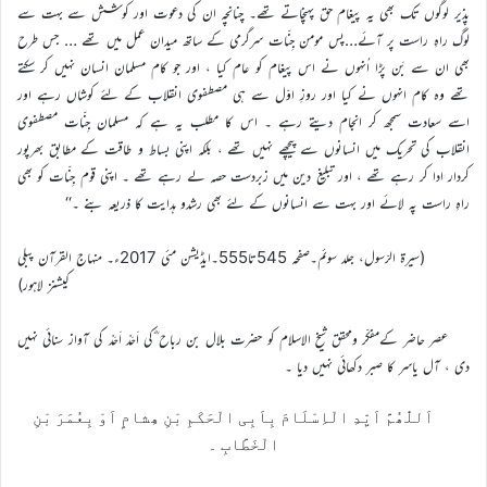
پذیر لوگوں تک بھی یہ پیغام حق پہنچاتے تھے۔ چنانچہ ان کی دعوت اور کوشش سے بہت سے
لوگ راہِ راست پر آئے…پس مومن جِنّات سرگرمی کے ساتھ میدان عمل میں تھے … جس طرح
بھی ان سے بَن پڑا اُنہوں نے اس پیغام کو عام کیا ، اور جو کام مسلمان انسان نہیں کر سکتے
تھے وہ کام انہوں نے کیا اور روزِ اوّل سے ہی مصطفوی انقلاب کے لئے کوشاں رہے اور
اسے سعادت سمجھ کر انجام دیتے رہے ۔ اس کا مطلب یہ ہے کہ مسلمان جِنّات مصطفوی
انقلاب کی تحریک میں انسانوں سے پیچھے نہیں تھے ، بلکہ اپنی بساط و طاقت کے مطابق بھرپور
کردار ادا کر رہے تھے ، اور تبلیغ دین میں زبردست حصہ لے رہے تھے ۔ اپنی قوم جِنّات کو بھی
راہِ راست پہ لائے اور بہت سے انسانوں کے لئے بھی رشدو ہدایت کا ذریعہ بنے ۔‘‘
(سیرۃ الرّسول، جلد سوئم۔صفحہ 545تا555۔ایڈیشن مئی 2017ء۔ منہاج القرآن پبلی
کیشنز لاہور)
عصر حاضر کےمفکّر ومحقق شیخ الاسلام کو حضرت بلال بن رباح ؓکی اَحَدْ اَحَدْ کی آواز سنائی نہیں
دی ، آل یاسر کا صبر دکھائی نہیں دیا ۔
اَللّٰھُمَّ اَیِّدِ الْاِسْلَامَ بِاَبِی الْحَکَمِ بْنِ ھِشامٍ اَوْ بِعُمَرَ بْنِ
الْخَطَّابِ ۔