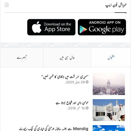
موبائل فون ایپ
مقبول
حال ہی میں
تبصرے
’’میری سر شت میں ناکامی کا خمیر نہیں‘‘
29 جولائی 2025ء
مومن دلیر اور شجاع ہوتا ہے
10 ستمبر 2019ء
Mendig سے جلسہ سالانہ جرمنی کی تیاری کی ایک رپورٹ