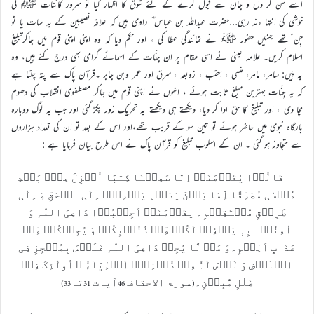
اسے سن کر دل و جان سے قبول کرنے کے لئے شوق کا اظہار کیا تو سرور کائنات ﷺ کی
خوشی کی انتہا ءنہ رہی…حضرت عبداللہ بن عباس ؓ راوی ہیں کہ علاقہ نصیبین کے یہ سات یا نو
جِن ّتھے جنہیں حضور ﷺ نے نمائندگی عطا کی ، اور حکم دیا کہ وہ اپنی اپنی قوم میں جاکرتبلیغ
اسلام کریں۔ علامہ عینی نے اسی مقام پر ان جِنّات کے اسمائے گرامی بھی درج کئے ہیں، وہ
یہ ہیں: سامر، مامر، منسی ، احقب ، زوبعہ ، سرق اور عمر وبن جابر ۔قرآن پاک سے پتہ چلتا ہے
کہ یہ جِنّات بہترین مبلغ ثابت ہوئے ، انہوں نے اپنی قوم میں جاکر مصطفوی انقلاب کی دھوم
مچا دی ، اور تبلیغ کا حق ادا کر دیا، دیکھتے ہی دیکھتے یہ تحریک زور پکڑ گئی اور جب یہ لوگ دوبارہ
بارگاہ نبوی میں حاضر ہوئے تو تین سو کے قریب تھے،اور اس کے بعد تو ان کی تعداد ہزاروں
سے متجاوز ہو گئی ۔ ان کے اسلوب تبلیغ کو قرآن پاک نے اس طرح بیان فرمایا ہے :
قَالُوۡا یٰقَوۡمَنَاۤ اِنَّا سَمِعۡنَا کِتٰبًا اُنۡزِلَ مِنۡۢ بَعۡدِ
مُوۡسٰی مُصَدِّقًا لِّمَا بَیۡنَ یَدَیۡہِ یَہۡدِیۡۤ اِلَی الۡحَقِّ وَ اِلٰی
طَرِیۡقٍ مُّسۡتَقِیۡمٍ۔ یٰقَوۡمَنَاۤ اَجِیۡبُوۡا دَاعِیَ اللّٰہِ وَ
اٰمِنُوۡا بِہٖ یَغۡفِرۡ لَکُمۡ مِّنۡ ذُنُوۡبِکُمۡ وَ یُجِرۡکُمۡ مِّنۡ
عَذَابٍ اَلِیۡمٍ۔وَ مَنۡ لَّا یُجِبۡ دَاعِیَ اللّٰہِ فَلَیۡسَ بِمُعۡجِزٍ فِی
الۡاَرۡضِ وَ لَیۡسَ لَہٗ مِنۡ دُوۡنِہٖۤ اَوۡلِیَآءُ ؕ اُولٰٓئِکَ فِیۡ
ضَلٰلٍ مُّبِیۡنٍ۔(سورۃ الاحقاف 46آیات 31تا33)