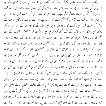
جِنات نے کہا اے ہماری قوم!ہم نے ایک کتاب کی تلاوت سنی ہے جو موسیٰؑ کے بعد
نازل کی گئی ہے اور جو کچھ تمہارے پاس ہے وہ اس کی بھی مصدق ہے ، اور حق و صداقت
اور صراط مستقیم کی طرف رہنمائی کرتی ہے۔ اے قوم اللہ کے داعی کی دعوت قبول کرو اور اس
پر ایمان لاؤ، وہ تمہارے گناہوں کو بخش دے گا اور عذاب الیم سے بچائے گا۔لیکن جو اللہ کے
داعی کی دعوت قبول نہیں کرے گا تو وہ اللہ کا کچھ نہیں بگاڑ سکے گا اور اللہ کے سوا اس کا کوئی
مددگار نہیں ہوگا۔ اس قماش کے لوگ کھلی گمراہی میں ہیں۔ جِنّات کو مصطفوی انقلاب کے لئے
تبلیغ کی جو ذمہ داری سونپی گئی انہوں نے اسے صرف اپنی قوم اور علاقے تک محدود نہ رکھا ،
بلکہ اُسے انسانی معاشروں تک وسیع کر دیا ۔ انسانی مبلغین جو فریضہ انجام نہیں دے سکتے تھے وہ
انہوں نے اپنے ذمہ لے لیا اور بطریق احسن انجام دیا۔ مصطفوی انقلاب کے لئے یہ ان کا وہ
اقدام تھا جسے بارگاہِ نبوی میں بھی پذیرائی نصیب ہوئی ۔ آپ نے ان کے طرز عمل اور طریق کار
کو خوب سراہا اور پسند کیا اور صحابہ کرام کو بھی ان کے کارناموں سے آگاہ فرمایا …اہل مکہ کے
فاسد نظریات اور ضلالت و گمراہی کو تحفظ دینے کے لئے سرکش شیطانی قوتیں بھی میدان عمل میں
آگئیں …کافر جِنّات اور شیطانوں نے بتوں میں گھس کر جگہ جگہ یہ اعلان کرنا شروع کر دیا کہ
اے لوگو تم اپنے آباؤ اجداد کے درست راستے پر ہو ، نئے دین نے بہت سے لوگوں کو پٹڑی
سے اتار دیا ہے ، تم ان کے خلاف ڈٹ جاؤ جس طرح ہو سکے طاقت استعمال کرکے انہیں پیس
ڈالو…بعض جِنّات نے ذبح شدہ جانوروں کے اندر بولنا شروع کر دیا ۔ کچھ سرکش جِنّات پہاڑوں
پر چڑھ گئے اور انہوں نے اسی قسم کا ہیجان انگیز اعلان کیا جسے انسانوں نے سنا…بتوں اور ذبح
شدہ جانوروں کے اندر سے آنے والی غیبی آوازوں سے پیدا شدہ صورتِ حال کا اُسی انداز سے