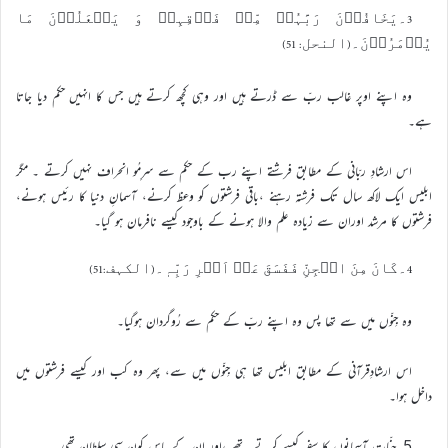
3۔یَخَافُوۡنَ رَبَّہُمۡ مِّنۡ فَوۡقِہِمۡ وَ یَفۡعَلُوۡنَ مَا
یُؤۡمَرُوۡنَ۔(النحل: 51)
وہ اپنے اوپر غالب ربّ سے ڈرتے ہیں اور وہی کچھ کرتے ہیں جس کا انہیں حکم دیا جاتا
ہے۔
اس ارشادِ ربّانی کے مطابق فرشتے اپنے رب کے حکم سے سرِمُو انحراف نہیں کرتے ۔ مگر
ابلیس ایک لاکھ سال تک فرشتہ رہنے ،باقی فرشتوں کو وعظ کرنے، آسمانِ دنیا کا رئیس ہونے،
فرشتوں کا مرشد اوران سے زیادہ علم والا ہونے کے باوجود کیسے نافرمان ہو گیا۔
4۔کَانَ مِنَ الۡجِنِّ فَفَسَقَ عَنۡ اَمۡرِ رَبِّہٖ۔(الکہف:51)
وہ جِنّوں میں سے تھا پس وہ اپنے ربّ کے حکم سے رُوگردان ہوگیا۔
اس ارشادِقرآنی کے مطابق ابلیس تھا ہی جِنّوں میں سے، پھر وہ کب اور کیسے فرشتوں میں
داخل ہوا۔
5۔جِنّات آسمانوں کا سفر کیسے کرتے تھے ،اور ان کے پاس کون سی سلطان تھی۔