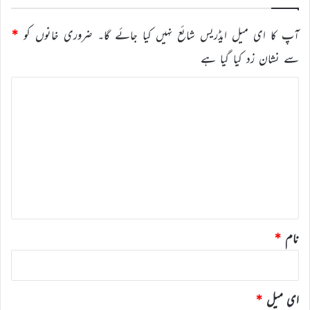
آپ کا ای میل ایڈریس شائع نہیں کیا جائے گا۔
ضروری خانوں کو
*
سے نشان زد کیا گیا ہے
ت
ب
ص
ر
ہ
*
نام
*
ای میل
*