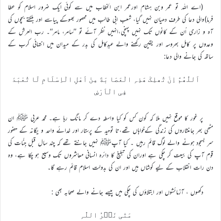
(اے اللہ تو عمر وبن ہشام اورعمر ابن الخطاب میں سے کوئی ایک ضرور اسلام کو عطا
فرما)والی دعا کی طرف دھیان نہیں گیا، شعب ابی طالب میں محصور بھوکے پیاسے اور بلکتے بچوں کی
آہ و زاری اُن کے کانوں تک نہیں پہنچی،انہیں نظر آئے تو ’’سامر، مامر‘‘۔ رب العرش کے
وعدوں پر کامل بھروسہ اور یقین رکھنے والے عبدِکامل کی بدر کے میدان میں انتہائی کرب کے
ساتھ کی جانے والی دعا:
اَللّٰھُمَّ اِنْ تُھلِکْ ھَذِہِ الْعَصَا بَةَ مِنْ اَھْلِ الْاِسْلَامِ لَا تُعْبَدَ
فِی الْاَرْضِ
پر غور کا موقع نہیں ملا کہ کون کس کو کیا واسطہ دے کر مانگ رہا ہے۔ محمد عربی ﷺ ان
مٹھی بھر جاںنثاروں کی زندگی کےخواہاں تھے،تا توحید کے پرستار اور خدائے واحد و یگانہ کے حضور
سر بسجود ہونے والے لوگ قائم رہیں ۔ کیا آپﷺ نہیں جانتے تھے کہ چند سال قبل جِنّات کی
قوم آپ کی بیعت کر چکی ہے اوران کی تبلیغ کا دائرہ انسانی معاشروں تک وسیع ہو چکا ہے، وہ
دن رات انقلاب کے لیے کوشاں ہیں اور ان کی بدولت اسلام قائم رہے گا۔
دکھوں ، آزمائشوں اور ابتلاؤں کی چکی میں پیسے جانے والے صحابہ بھی :
مَتٰی نَصۡرُ اللّٰہِ