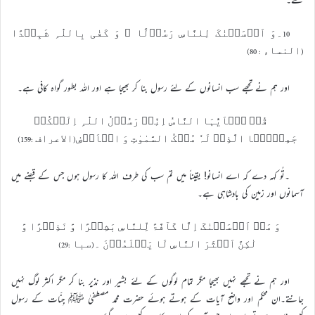
10۔وَ اَرۡسَلۡنٰکَ لِلنَّاسِ رَسُوۡلًا ؕ وَ کَفٰی بِاللّٰہِ شَہِیۡدًا
(النساء : 80)
اور ہم نے تجھے سب انسانوں کے لئے رسول بنا کر بھیجا ہے اور اللہ بطور گواہ کافی ہے۔
قُلۡ یٰۤاَیُّہَا النَّاسُ اِنِّیۡ رَسُوۡلُ اللّٰہِ اِلَیۡکُمۡ
جَمِیۡعَۨا الَّذِیۡ لَہٗ مُلۡکُ السَّمٰوٰتِ وَ الۡاَرۡضِ(الاعراف :159)
۔تُو کہہ دے کہ اے انسانو! یقیناً میں تم سب کی طرف اللہ کا رسول ہوں جس کے قبضے میں
آسمانوں اور زمین کی بادشاہی ہے۔
وَ مَاۤ اَرۡسَلۡنٰکَ اِلَّا کَآفَّۃً لِّلنَّاسِ بَشِیۡرًا وَّ نَذِیۡرًا وَّ
لٰکِنَّ اَکۡثَرَ النَّاسِ لَا یَعۡلَمُوۡنَ ۔(سبا :29)
اور ہم نے تجھے نہیں بھیجا مگر تمام لوگوں کے لئے بشیر اور نذیر بنا کر مگر اکثر لوگ نہیں
جانتے۔ان محكم اور واضح آيات كے ہوتے ہوئے حضرت محمد مصطفیٰ ﷺ جِنّات کے رسول