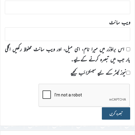
ویب‌ سائٹ
اس براؤزر میں میرا نام، ای میل، اور ویب سائٹ محفوظ رکھیں اگلی
بار جب میں تبصرہ کرنے کےلیے۔
نیوز لیٹر کے لیے سبسکرائب کیجیے