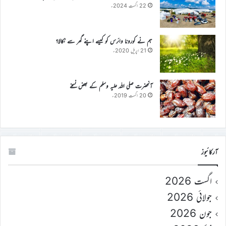
22 اگست 2024ء
ہم نے کورونا وائرس کو کیسے اپنے گھر سے نکالا؟
21 اپریل 2020ء
آنحضرت صلی اللہ علیہ وسلم کے بعض نسخے
20 اگست 2019ء
آرکائیوز
اگست 2026
جولائی 2026
جون 2026