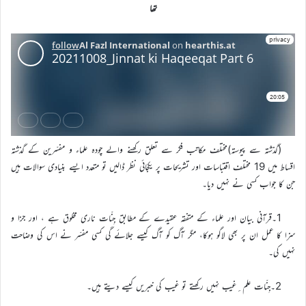
تھا
(گذشتہ سے پیوستہ)مختلف مکاتب فکر سے تعلق رکھنے والے چودہ علماء و مفسّرین کے گذشتہ
اقساط میں 19 مختلف اقتباسات اور تشریحات پر یکجائی نظر ڈالیں تو متعدد ایسے بنیادی سوالات ہیں
جن کا جواب کسی نے نہیں دیا۔
1۔قرآنی بیان اور علماء کے متفقہ عقیدے کے مطابق جِنّات ناری مخلوق ہے ، اور جزا و
سزا کا عمل ان پر بھی لاگو ہوکا، مگر آگ کو آگ کیسے جلائے گی کسی مفسّر نے اس کی وضاحت
نہیں کی۔
2۔جِنّات علم ِغیب نہیں رکھتے تو غیب کی خبریں کیسے دیتے ہیں۔