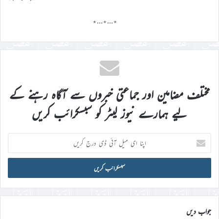
٭…٭…٭
مختلف مضامین اور جماعتی خبروں سے آگاہ رہنے کے
لیے ہمارے نیوز لیٹر کو سبسکرائب کریں
اپنا
ای
میل
آئی
ڈی
درج
کریں
جواب دیں