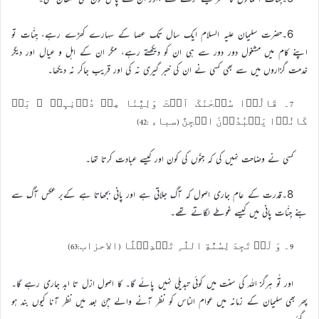
6۔حضرت سلیمان علیہ السلام ایک سال تک عصا کے سہارے کھڑے رہے، جِنّات تو
اپنے کام میں مشغول دور دور سے ہی ان کو دیکھتے رہے، مگر ان کے اہل و عیال اور دیگر
خدمت گزاروں میں سے بھی کسی نے ان کی خبر گیری نہ کی اور قریب جاکر نہ دیکھا۔
7۔ قَالُوۡا سُبۡحٰنَکَ اَنۡتَ وَلِیُّنَا مِنۡ دُوۡنِہِمۡ ۚ بَلۡ
کَانُوۡا یَعۡبُدُوۡنَ الۡجِنَّ (سباء :42)
کسی نے وضاحت نہیں کی کہ جِنّوں کی کون اور کیسے عبادت کرتا تھا۔
8۔قدرت کے عام جاری اصول کہ آگ جلاتی ہے اور پانی بجھاتا ہے کےبر عکس آگ سے
بنے جِنّات پانی میں کیسے غوطے لگاتے تھے۔
9۔ وَ لَنۡ تَجِدَ لِسُنَّةِ اللّٰہِ تَبۡدِیۡلًا (الاحزاب:63)
اور تُو ہرگز اللہ کی سنت میں کوئی تبدیلی نہیں پائے گا۔ کا اصول ازل تا ابد جاری رہے گا۔
پھر بھی سلیمان کے زمانہ میں عوام الناس کو نظر آنے والے جِنّ بعد میں نظر آنا کیوں بند ہو
گئے۔