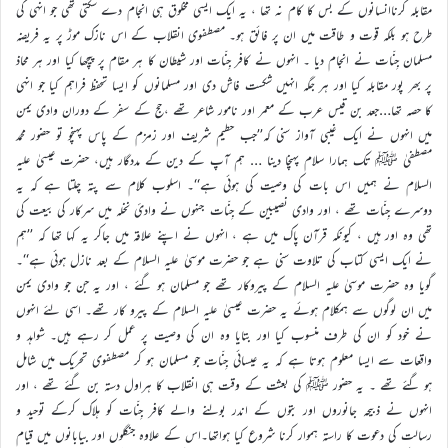
مقابلہ کرناانسانوں کے بس کا کام نہ تھا ، یہ ایک ایسی مخلوق ہی انجام دے سکتی تھی جو انہی کی
طرح ہو بلکہ قوت و طاقت میں ان پر فائق ہو۔ مصطفوی انقلاب کے اس نازک موڑ پر یہ فریضہ
مسلمان جِنّات نے انجام دیا ۔ انہوں نے کافر جِنّات اور شیطان کا ہر مقام پر پیچھا کیا اور ہر محاذ
پر بھر پور مقابلہ کیا اور ہر جگہ انہیں شکست فاش دی اور مسلمانوں کو ایسا تحفظ فراہم کیا جو انہی
کا حصہ تھا…جعد بن قیس عرب کے معمر اور نامور شاعر تھے ،حج کے سفر کے دوران وادی یمن
میں انہوں نے ایک غیبی آواز سنی کہ’’جب حطیم شریف اور زمزم کے پاس پہنچو تو حضور محمد
مصطفیٰ ﷺ تک ہمارا سلام پہنچا دینا … ہم آپ کے دین کے مددگار ہیں، حضرت عیسیٰ علیہ
السلام نے ہمیں اس بات کی وصیت کی ہوئی ہے‘‘۔ اسلوب کلام سے پتہ چلتا ہے کہ یہ
دوسرے جِنّات تھے ، اور وادی نصیبین کے جِنّات جنہوں نے وادیٔ نخلہ میں سرکار کی بیعت کی
تھی وہ اور ہیں ، کیونکہ قرآن پاک میں ہے ، انہوں نے اپنے علاقہ میں جاکر یہ کہا تھا کہ ’’ہم
نے ایک ایسی کتاب کی تلاوت سنی ہے جو حضرت موسیٰ علیہ السلام کے بعد نازل ہوئی ہے‘‘۔
گویا وہ حضرت موسیٰ علیہ السلام کے پیروکار تھے جو مسلمان ہو گئے ، اور یہ جن جو وادی یمن
میں ان لوگوں سے ہمکلام ہوئے یہ حضرت عیسیٰ علیہ السلام کے پیرو کار تھے۔ اسی لئے انہوں
نے خود کو ان کی طرف منسوب کیا اور بتایا وہ ان کی وصیت پر عمل کر رہے ہیں۔ شواہد و
واقعات سے ایسا معلوم ہوتا ہے کہ یہ عیسائی جِنّات جو مسلمان ہو کر مصطفوی تحریک میں شامل
ہو گئے تھے ۔ یہ حضور ﷺ کی بعثت کے وقت ہی انقلاب کا ہراول دستہ بن گئے تھے ، اور
انہوں نے ذبیحہ جانوروں اور بتوں کے اندر بولنے والے کافر جِنّات کو ہلاک کرکے توحید و
رسالت کی دعوت کا راستہ ہموار کرنا شروع کیا ہواتھا۔اس کے علاوہ جنگلوں اور بیابانوں میں قیام