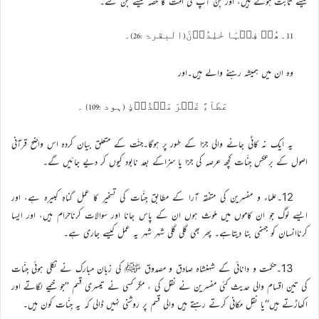
کیسے ثابت ہوتے ہیں، اور جِنّ آپ کی امت کا حصہ کیسے بن گئے۔
11۔ھُمۡ فِیۡہَا خٰلِدُوۡنَ(البقرۃ :26)۔
وہ ان میں ہمیشہ رہنے والے ہیں۔اور
عَطَآءً غَیۡرَ مَجۡذُوۡذٍ (ہود :109) ۔
یہ ایک نہ کاٹی جانے والی جزا کے طور پر ہوگا۔جنّت کے متعلق بیان کردہ اس واضح قرآنی
اصول کے برعکس جِنّات کچھ عرصہ کی جزا یا سزاکے بعد نابود کیوں کر دیے جائیں گے۔
12۔علماء و مفسرین کی متفقہ آرا کے مطابق جِنّات کی تسخیر کا عمل گناہِ کبیرہ ہے، اور
ایسے لوگ جو ان کاموں میں ملوث ہوں ان کے پاس جانا اور سوالات کرناحرام ہیں، اور ایسا
کرناانسان کو جہنمی بنا دیتاہے۔ پھر بھی گلی گلی شہر شہر یہ عمل کیسے جاری ہے۔
13۔حکمت و دانائی کے شہنشاہ صادق و مصدوق ﷺ کی زبان مبارک نے نکلی ہوئی جِنّات
کی تین اقسام والی حدیث کئی مفسرین نے نقل کی ، مگر کسی نے تیسری قسم ’’جو خیمے لگاتے اور
اکھاڑتے ہیں‘‘یا نقل مکانی کرتے رہتے ہیں والی قسم پر روشنی نہیں ڈالی کہ یہ جِنّات کون ہیں۔