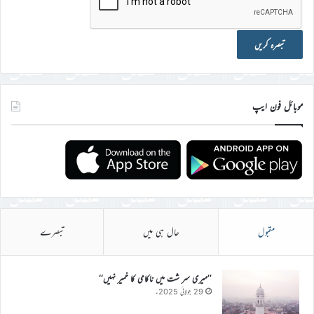
موبائل فون ایپ
مقبول
حال ہی میں
تبصرے
’’میری سر شت میں ناکامی کا خمیر نہیں‘‘
29 جولائی 2025ء