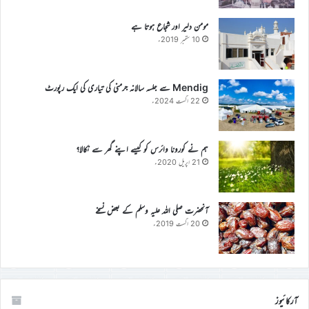
مومن دلیر اور شجاع ہوتا ہے
10 ستمبر 2019ء
Mendig سے جلسہ سالانہ جرمنی کی تیاری کی ایک رپورٹ
22 اگست 2024ء
ہم نے کورونا وائرس کو کیسے اپنے گھر سے نکالا؟
21 اپریل 2020ء
آنحضرت صلی اللہ علیہ وسلم کے بعض نسخے
20 اگست 2019ء
آرکائیوز