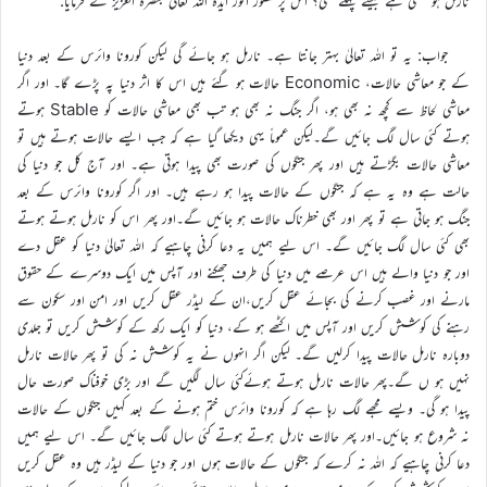
نارمل ہو سکتی ہے جیسے پہلے تھی؟ اس پر حضور انور ایدہ اللہ تعالیٰ بنصرہ العزیز نے فرمایا:
جواب: یہ تو اللہ تعالیٰ بہتر جانتا ہے۔ نارمل ہو جائے گی لیکن کورونا وائرس کے بعد دنیا
کے جو معاشی حالات، Economic حالات ہو گئے ہیں اس کا اثر دنیا پہ پڑے گا۔ اور اگر
معاشی لحاظ سے کچھ نہ بھی ہو، اگر جنگ نہ بھی ہو تب بھی معاشی حالات کو Stable ہوتے
ہوتے کئی سال لگ جائیں گے۔لیکن عموماً یہی دیکھا گیا ہے کہ جب ایسے حالات ہوتے ہیں تو
معاشی حالات بگڑتے ہیں اور پھر جنگوں کی صورت بھی پیدا ہوتی ہے۔ اور آج کل جو دنیا کی
حالت ہے وہ یہ ہے کہ جنگوں کے حالات پیدا ہو رہے ہیں۔ اور اگر کورونا وائرس کے بعد
جنگ ہو جاتی ہے تو پھر اور بھی خطرناک حالات ہو جائیں گے۔اور پھر اس کو نارمل ہوتے ہوتے
بھی کئی سال لگ جائیں گے۔ اس لیے ہمیں یہ دعا کرنی چاہیے کہ اللہ تعالیٰ دنیا کو عقل دے
اور جو دنیا والے ہیں اس عرصے میں دنیا کی طرف جھکنے اور آپس میں ایک دوسرے کے حقوق
مارنے اور غصب کرنے کی بجائے عقل کریں،ان کے لیڈر عقل کریں اور امن اور سکون سے
رہنے کی کوشش کریں اور آپس میں اکٹھے ہو کے، دنیا کو ایک رکھ کے کوشش کریں تو جلدی
دوبارہ نارمل حالات پیدا کرلیں گے۔ لیکن اگر انہوں نے یہ کوشش نہ کی تو پھر حالات نارمل
نہیں ہو ں گے۔پھر حالات نارمل ہوتے ہوئےکئی سال لگیں گے اور بڑی خوفناک صورت حال
پیدا ہو گی۔ ویسے مجھے لگ رہا ہے کہ کورونا وائرس ختم ہونے کے بعد کہیں جنگوں کے حالات
نہ شروع ہو جائیں۔اور پھر حالات نارمل ہوتے ہوتے کئی سال لگ جائیں گے۔ اس لیے ہمیں
دعا کرنی چاہیے کہ اللہ نہ کرے کہ جنگوں کے حالات ہوں اور جو دنیا کے لیڈر ہیں وہ عقل کریں