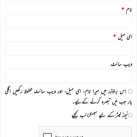
نام
*
ای میل
*
ویب‌ سائٹ
اس براؤزر میں میرا نام، ای میل، اور ویب سائٹ محفوظ رکھیں اگلی
بار جب میں تبصرہ کرنے کےلیے۔
نیوز لیٹر کے لیے سبسکرائب کیجیے