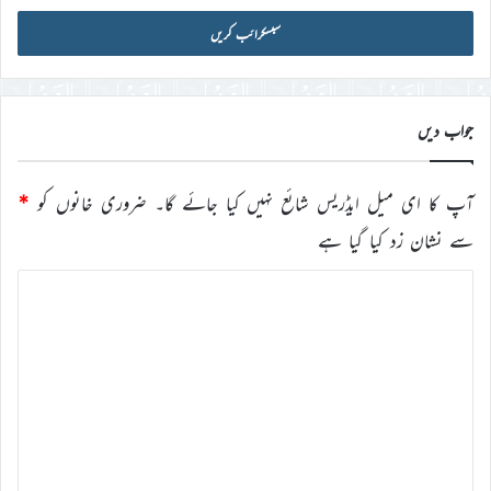
میل
آئی
ڈی
درج
کریں
جواب دیں
آپ کا ای میل ایڈریس شائع نہیں کیا جائے گا۔
ضروری خانوں کو
*
سے نشان زد کیا گیا ہے
ت
ب
ص
ر
ہ
*