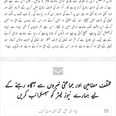
اوریہ کوشش کریں کہ جلدی سے جلدی نارمل حالات قائم ہو جائیں۔ لیکن اس کے لیے یہی
ہے کہ اللہ کی طرف رجوع کرنا پڑے گا۔ اگر اللہ کی طرف رجوع نہیں کریں گے تو پھر کوئی اور
وبا، کوئی اور بلا،کوئی اور چیز ان پہ آئے گی اورپھر ان کو مار پڑے گی۔ تو جب تک یہ لوگ اللہ
تعالیٰ کی طرف نہیں جھکتے، اللہ کے حقوق ادا نہیں کرتے اور اس کے بندوں کے حق ادا نہیں
کرتے اس وقت تک حالات نارمل نہیں ہو سکتے۔ اس لیے ہم احمدیوں کو بھی زیادہ سے زیادہ
کوشش کرنی چاہیے، تبلیغ کرنی چاہیے اور لوگوں کو بتانا چاہیے کہ دنیا کے حالات نارمل کرنے
کےلیے ایک ہی علاج ہے کہ تم اللہ تعالیٰ کی طرف جھکو، اللہ تعالیٰ کی طرف واپس آجاؤ، اللہ
تعالیٰ کے حق ادا کرنے والے بنو اور اس کے بندوں کے حق ادا کرنے والے بنو۔ٹھیک ہے؟
مختلف مضامین اور جماعتی خبروں سے آگاہ رہنے کے
لیے ہمارے نیوز لیٹر کو سبسکرائب کریں
اپنا
ای