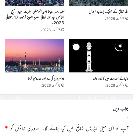
اللہ تعالیٰ کے نزدیک پسندیدہ اعمال
خطبہ جمعہ سیّدنا امیر المومنین حضرت خلیفۃ المسیح
الخامس ایّدہ اللہ تعالیٰ بنصرہ العزیز فرمودہ 17؍جولائی
7 اگست 2026ء
2026ء
7 اگست 2026ء
دنیائے احمدیت میں آئندہ ہفتہ
دوسروں کی مدد اور ہمدردی کرنا
7 اگست 2026ء
6 اگست 2026ء
جواب دیں
آپ کا ای میل ایڈریس شائع نہیں کیا جائے گا۔
ضروری خانوں کو
*