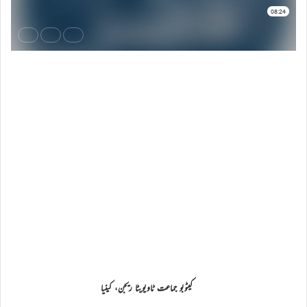
کیٹوبو جماعت ٹاویویٹا ریجن، کینیا