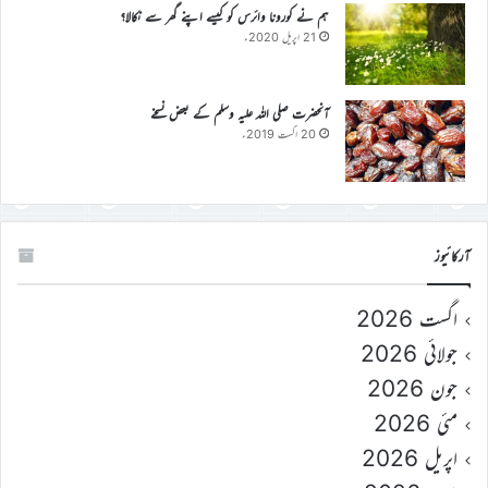
ہم نے کورونا وائرس کو کیسے اپنے گھر سے نکالا؟
21 اپریل 2020ء
آنحضرت صلی اللہ علیہ وسلم کے بعض نسخے
20 اگست 2019ء
آرکائیوز
اگست 2026
جولائی 2026
جون 2026
مئی 2026
اپریل 2026