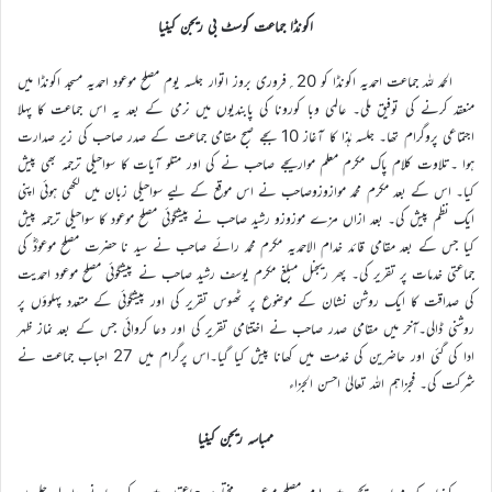
اکونڈا جماعت کوسٹ بی ریجن کینیا
الحمد للہ جماعت احمدیہ اکونڈا کو 20؍فروری بروز اتوار جلسہ یوم مصلح موعود احمدیہ مسجد اکونڈا میں
منعقد کرنے کی توفیق ملی۔ عالمی وبا کورونا کی پابندیوں میں نرمی کے بعد یہ اس جماعت کا پہلا
اجتماعی پروگرام تھا۔ جلسہ ہٰذا کا آغاز 10 بجے صبح مقامی جماعت کے صدر صاحب کی زیر صدارت
ہوا ۔تلاوت کلام پاک مکرم معلم مواریجے صاحب نے کی اور متلو آیات کا سواحیلی ترجمہ بھی پیش
کیا۔ اس کے بعد مکرم محمد موازوزوصاحب نے اس موقع کے لیے سواحیلی زبان میں لکھی ہوئی اپنی
ایک نظم پیش کی۔ بعد ازاں مزے موزوزو رشید صاحب نے پیشگوئی مصلح موعود کا سواحیلی ترجمہ پیش
کیا جس کے بعد مقامی قائد خدام الاحمدیہ مکرم محمد رائے صاحب نے سید نا حضرت مصلح موعودؓ کی
جماعتی خدمات پر تقریر کی۔ پھر ریجنل مبلغ مکرم یوسف رشید صاحب نے پیشگوئی مصلح موعود احمدیت
کی صداقت کا ایک روشن نشان کے موضوع پر ٹھوس تقریر کی اور پیشگوئی کے متعدد پہلوؤں پر
روشنی ڈالی۔آخر میں مقامی صدر صاحب نے اختتامی تقریر کی اور دعا کروائی جس کے بعد نماز ظہر
ادا کی گئی اور حاضرین کی خدمت میں کھانا پیش کیا گیا۔اس پرگرام میں 27 احباب جماعت نے
شرکت کی۔ فجزاہم اللہ تعالیٰ احسن الجزاء
ممباسہ ریجن کینیا