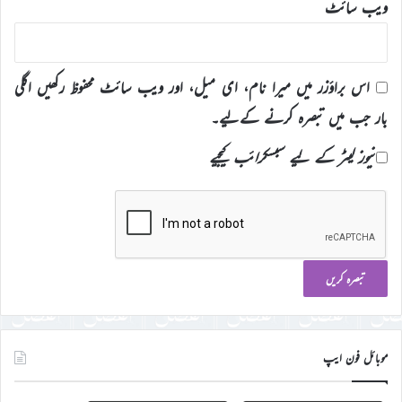
ویب‌ سائٹ
اس براؤزر میں میرا نام، ای میل، اور ویب سائٹ محفوظ رکھیں اگلی
بار جب میں تبصرہ کرنے کےلیے۔
نیوز لیٹر کے لیے سبسکرائب کیجیے
موبائل فون ایپ