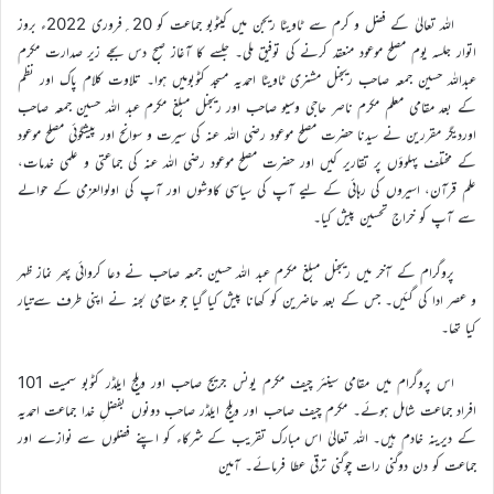
اللہ تعالیٰ کے فضل و کرم سے ٹاویٹا ریجن میں کیٹوبو جماعت کو 20؍فروری 2022ء بروز
اتوار جلسہ یوم مصلح موعود منعقد کرنے کی توفیق ملی۔ جلسے کا آغاز صبح دس بجے زیر صدارت مکرم
عبداللہ حسین جمعہ صاحب ریجنل مشنری ٹاویٹا احمدیہ مسجد کٹوبومیں ہوا۔ تلاوت کلام پاک اور نظم
کے بعد مقامی معلم مکرم ناصر حاجی وسیو صاحب اور ریجنل مبلغ مکرم عبد اللہ حسین جمعہ صاحب
اوردیگر مقررین نے سیدنا حضرت مصلح موعود رضی اللہ عنہ کی سیرت و سوانح اور پیشگوئی مصلح موعود
کے مختلف پہلوؤں پر تقاریر کیں اور حضرت مصلح موعود رضی اللہ عنہ کی جماعتی و علمی خدمات،
علم قرآن، اسیروں کی رہائی کے لیے آپ کی سیاسی کاوشوں اور آپ کی اولوالعزمی کے حوالے
سے آپ کو خراج تحسین پیش کیا۔
پروگرام کے آخر میں ریجنل مبلغ مکرم عبد اللہ حسین جمعہ صاحب نے دعا کروائی پھر نماز ظہر
و عصر ادا کی گئیں۔ جس کے بعد حاضرین کو کھانا پیش کیا گیا جو مقامی لجنہ نے اپنی طرف سےتیار
کیا تھا۔
اس پروگرام میں مقامی سینئر چیف مکرم یونس جریج صاحب اور ویلج ایلڈر کٹوبو سمیت 101
افراد جماعت شامل ہوئے۔ مکرم چیف صاحب اور ویلج ایلڈر صاحب دونوں بفضلِ خدا جماعت احمدیہ
کے دیرینہ خادم ہیں۔ اللہ تعالیٰ اس مبارک تقریب کے شرکاء کو اپنے فضلوں سے نوازے اور
جماعت کو دن دوگنی رات چوگنی ترقی عطا فرمائے۔ آمین