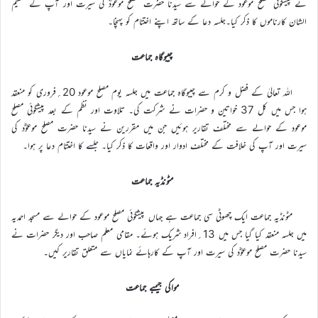
نے پیشگوئی مصلح موعود کے حوالے سے سیدنا حضرت مصلح موعودؓ کی سیرت اور آپ کے عظیم
الشان کارناموں کا ذکر کیا۔جلسہ دعا کے ساتھ اپنے اختتام کو پہنچا۔
چیبوگاہ جماعت
اللہ تعالیٰ کے فضل و کرم سے چیبوگاہ جماعت میں جلسہ یوم مصلح موعود 20؍فروری کو منعقد
ہوا جس میں کل 37 خواتین و حضرات نے شرکت کی۔ تلاوت اور نظم کے بعد پیشگوئی مصلح
موعود کے حوالے سے مختلف تقاریر ہوئیں جن میں مقررین نے سیدنا حضرت مصلح موعوؓد کی
سیرت اور آپ کی خلافت کے مختلف ادوار اور واقعات کا ذکر کیا۔ جلسے کا اختتام دعا پر ہوا۔
مٹونڈیہ جماعت
مٹونڈیہ جماعت ایک چھوٹی سی جماعت ہے جہاں پیشگوئی مصلح موعود کے حوالے سے مسجد احمدیہ
میں جلسہ منعقد کیا گیا جس میں 13؍افراد شریک ہوئے۔ مقامی معلم صاحب اور دیگر حضرات نے
سیدنا حضرت مصلح موعوؓد کی سیرت اور آپ کے کارہائے نمایاں سے متعلق تقاریر کیں۔
مواکی جیمبے جماعت