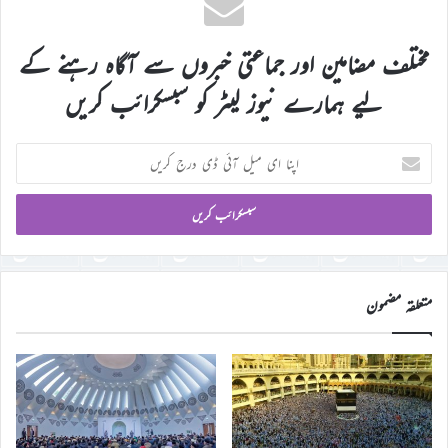
مختلف مضامین اور جماعتی خبروں سے آگاہ رہنے کے
لیے ہمارے نیوز لیٹر کو سبسکرائب کریں
اپنا
ای
میل
آئی
ڈی
درج
کریں
متعلقہ مضمون