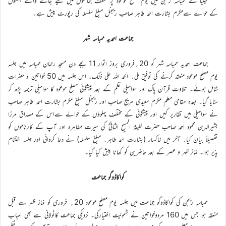
کینیا کے ممباسہ ریجن میں یوم مصلح موعود پر مختلف جماعتوں میں کیے جانے والے جلسوں
کے حوالے سےمکرم بشارت احمد طاہر صاحب ریجنل مبلغ سلسلہ کی رپورٹ پیش ہے۔
جماعت احمدیہ ممباسہ شہر
جماعت احمدیہ ممباسہ شہر کو 20؍فروری بروز اتوار 11 بجے دن مسجد رحمان ممباسہ میں جلسہ
یوم مصلح موعود منعقد کرنے کی توفیق ملی۔ الحمد اللہ علی ذٰلک۔ اس جلسہ میں 50 خواتین و حضرات
شامل ہوئے۔ تلاوت قرآن پاک اور سواحیلی نظم کے بعد پیشگوئی مصلح موعود کا سواحیلی ترجمہ پڑھ کر
سنایا گیا۔ بعدہ مقامی معلم مکرم سعیدی مریج صاحب اور ریجنل مبلغ مکرم بشارت احمد طاہر صاحب
نے سواحیلی میں تقاریر کیں اور پیشگوئی کے مختلف پہلوؤں کے حوالے سےاس کے مصداق مرزا
بشیرالدین محمود احمد صاحب حضرت خلیفۃ المسیح الثانیؓ کی سیرت مطاہرہ اور آپ کے کارناموں کو
تفصیلاً بیان کیا۔ آخر میں خاکسار (بشارت احمد طاہر۔ مبلغ سلسلہ) نے دعا کروائی اور جلسہ اختتام
پذیر ہوا۔ نماز ظہر و عصر کے بعد حاضرین کو کھانا پیش کیا گیا۔
کواکاڈوگو جماعت
ممباسہ ریجن کی کواکاڈوگو جماعت میں جلسہ یوم مصلح موعود 20؍ فروری کو نماز ظہر سے قبل
منعقد ہوا جس میں 160 مردوخواتین نے شمولیت اختیارکی۔ نزدیکی جماعت کاٹولانی سے بھی احباب