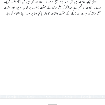
مواکی جیمبے جماعت میں بھی جلسہ یوم مصلح موعود کا انعقاد ہوا جس میں کل 41 افراد شریک
ہوئے۔ تلاوت و نظم کے بعدپیشگوئی مصلح موعود کے مختلف پہلوؤں پر تقاریر ہوئیں اور حضرت
مصلح موعوؓد کی سیرت اور زندگی کے مختلف واقعات کا ذکر کیا گیا دعا پر جلسہ اپنے اختتام کو پہنچا۔