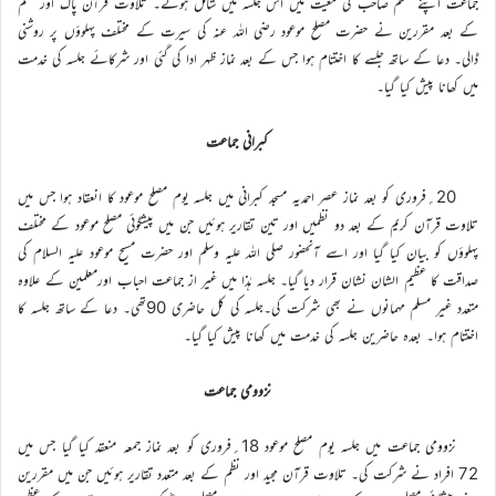
جماعت اپنے معلم صاحب کی معیت میں اس جلسہ میں شامل ہوئے۔ تلاوت قرآن پاک اور نظم
کے بعد مقررین نے حضرت مصلح موعود رضی اللہ عنہ کی سیرت کے مختلف پہلوؤں پر روشنی
ڈالی۔ دعا کے ساتھ جلسے کا اختتام ہوا جس کے بعد نماز ظہر ادا کی گئی اور شرکائے جلسہ کی خدمت
میں کھانا پیش کیا گیا۔
کبرانی جماعت
20؍فروری کو بعد نماز عصر احمدیہ مسجد کبرانی میں جلسہ یوم مصلح موعود کا انعقاد ہوا جس میں
تلاوت قرآن کریم کے بعد دو نظمیں اور تین تقاریر ہوئیں جن میں پیشگوئی مصلح موعود کے مختلف
پہلوؤں کو بیان کیا گیا اور اسے آنحضور صلی اللہ علیہ وسلم اور حضرت مسیح موعود علیہ السلام کی
صداقت کا عظیم الشان نشان قرار دیا گیا۔ جلسہ ہٰذا میں غیر از جماعت احباب اورمعلمین کے علاوہ
متعدد غیر مسلم مہمانوں نے بھی شرکت کی۔جلسہ کی کل حاضری 90تھی۔ دعا کے ساتھ جلسہ کا
اختتام ہوا۔ بعدہ حاضرین جلسہ کی خدمت میں کھانا پیش کیا گیا۔
نزوومی جماعت
نزوومی جماعت میں جلسہ یوم مصلح موعود 18؍فروری کو بعد نماز جمعہ منعقد کیا گیا جس میں
72 افراد نے شرکت کی۔ تلاوت قرآن مجید اور نظم کے بعد متعدد تقاریر ہوئیں جن میں مقررین