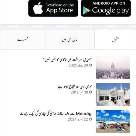
مقبول
حال ہی میں
تبصرے
’’میری سر شت میں ناکامی کا خمیر نہیں‘‘
29 جولائی 2025ء
مومن دلیر اور شجاع ہوتا ہے
10 ستمبر 2019ء
Mendig سے جلسہ سالانہ جرمنی کی تیاری کی ایک رپورٹ
22 اگست 2024ء