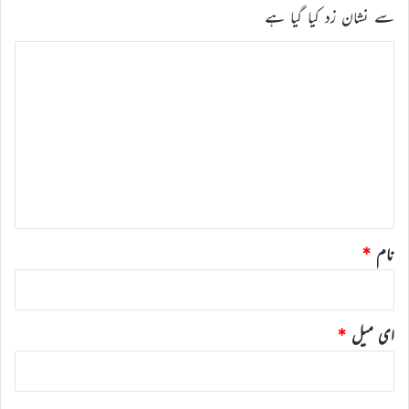
سے نشان زد کیا گیا ہے
ت
ب
ص
ر
ہ
*
نام
*
ای میل
*