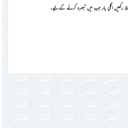
وظ رکھیں اگلی بار جب میں تبصرہ کرنے کےلیے۔