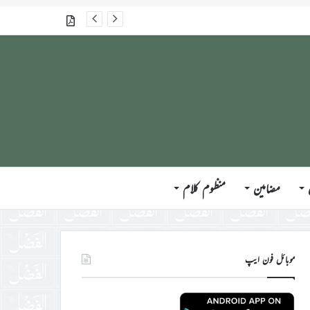
جلسہ سالانہ برطانیہ ۲۰۲۶ء کے موقع پر حضورِ انور ایّدہ الله تعالیٰ بنصرہ العزیز کی مختلف ممالک کے وفود، مہمانان ، نَو مبائعین اور نمائندگان سے ملاقاتوں اور بصیرت افروز راہنمائی کا مختصر اجمالی خاکہ
گذشتہ شمارے
مضامین
منظوم کلام
موبائل فون ایپ