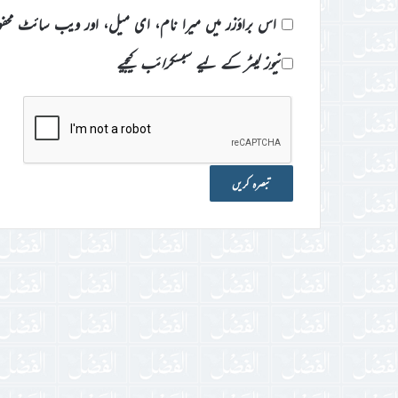
اس براؤزر میں میرا نام، ای میل، اور ویب سائٹ محف
نیوز لیٹر کے لیے سبسکرائب کیجیے