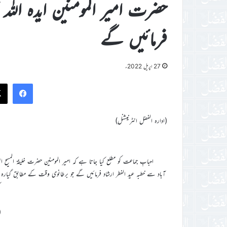
حضرت امیر المومنین ایدہ اللہ تع
فرمائیں گے
27 اپریل 2022ء
ook
(ادارہ الفضل انٹرنیشنل)
آباد سے خطبہ عید الفطر ارشاد فرمائیں گے جو برطانوی وقت کے مطابق گیارہ 
(