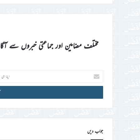
مختلف مضامین اور جماعتی خبروں سے آگ
اپنا
ای
میل
آئی
ڈی
درج
کریں
جواب دیں