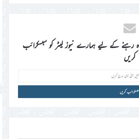
اہ رہنے کے لیے ہمارے نیوز لیٹر کو سبسکرائب
کریں