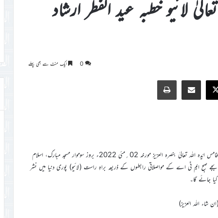
الیٰ لائیو خطبہ عید الفطر ارشاد
0
ایک منٹ سے بھی پہلے
Print
Share via Email
Faceb
X
احبابِ جماعت کو مطلع کیا جاتا ہے کہ امیر المومنین حضرت خلیفۃ المسیح الخامس ایّدہ اللہ تعالیٰ بنصرہ العزیز مورخہ 02؍مئی 2022ء بروز سوموار مسجد مبارک، اسلام
بجے صبح ایم ٹی اے کے مواصلاتی رابطوں کے ذریعہ براہِ راست (لائیو) پوری دنیا میں نشر
کیا جائے گا۔
ان شاء اللہ العزیز)