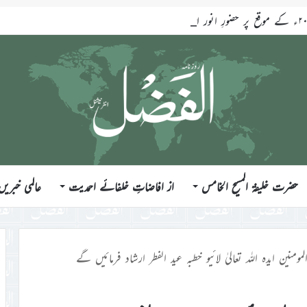
حضرت خلیفۃ المسیح الخامس
از افاضاتِ خلفائے احمدیت
عالمی خبریں
ومنین ایدہ اللہ تعالیٰ لائیو خطبہ عید الفطر ارشاد فرمائیں گے