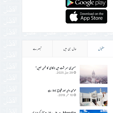
مقبول
حال ہی میں
تبصرے
’’میری سر شت میں ناکامی کا خمیر نہیں‘‘
29 جولائی 2025ء
مومن دلیر اور شجاع ہوتا ہے
10 ستمبر 2019ء
Mendig سے جلسہ سالانہ جرمنی کی تیاری