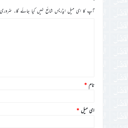
آپ کا ای میل ایڈریس شائع نہیں کیا جائے گا۔
ضروری 
ت
ب
ص
ر
ہ
*
نام
*
ای میل
*