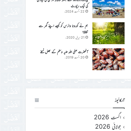
کی ایک رپورٹ
22 اگست 2024ء
ہم نے کورونا وائرس کو کیسے اپنے گھر سے
نکالا؟
21 اپریل 2020ء
آنحضرت صلی اللہ علیہ وسلم کے بعض نسخے
20 اگست 2019ء
آرکائیوز
اگست 2026
جولائی 2026