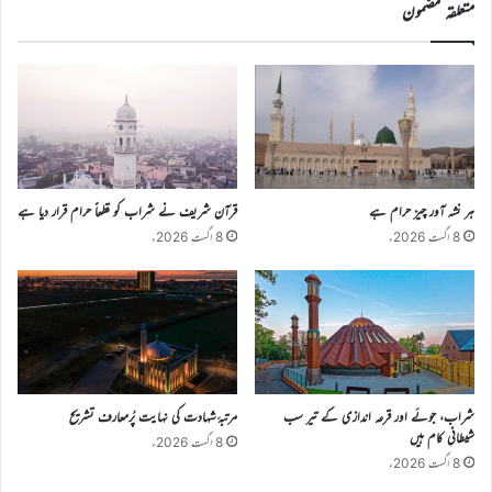
متعلقہ مضمون
ہر نشہ آور چیز حرام ہے
قرآن شریف نے شراب کو قطعاً حرام قرار دیا ہے
8 اگست 2026ء
8 اگست 2026ء
شراب، جوئے اور قرعہ اندازی کے تیر سب
مرتبۂ شہادت کی نہایت پُرمعارف تشریح
شیطانی کام ہیں
8 اگست 2026ء
8 اگست 2026ء