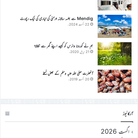
Mendig سے جلسہ سالانہ جرمنی کی تیاری کی ایک رپورٹ
22 اگست 2024ء
ہم نے کورونا وائرس کو کیسے اپنے گھر سے نکالا؟
21 اپریل 2020ء
آنحضرت صلی اللہ علیہ وسلم کے بعض نسخے
20 اگست 2019ء
آرکائیوز
اگست 2026