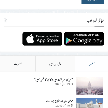
موبائل فون ایپ
مقبول
حال ہی میں
تبصرے
’’میری سر شت میں ناکامی کا خمیر نہیں‘‘
29 جولائی 2025ء
مومن دلیر اور شجاع ہوتا ہے
10 ستمبر 2019ء