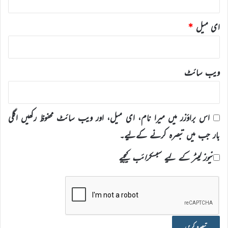
ای میل
*
ویب‌ سائٹ
اس براؤزر میں میرا نام، ای میل، اور ویب سائٹ محفوظ رکھیں اگلی
بار جب میں تبصرہ کرنے کےلیے۔
نیوز لیٹر کے لیے سبسکرائب کیجیے