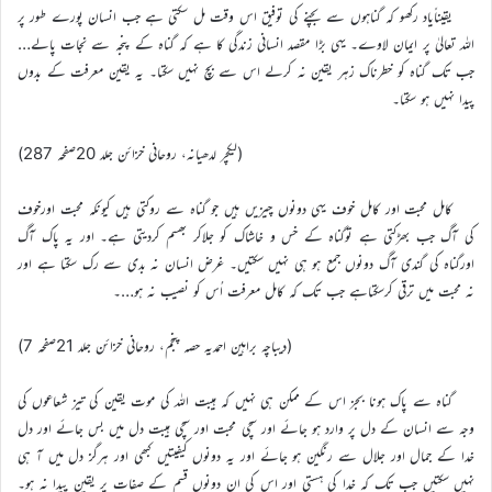
یقیناًیاد رکھو کہ گناہوں سے بچنے کی توفیق اس وقت مل سکتی ہے جب انسان پورے طور پر
اللہ تعالیٰ پر ایمان لاوے۔ یہی بڑا مقصد انسانی زندگی کا ہے کہ گناہ کے پنجہ سے نجات پالے…
جب تک گناہ کو خطرناک زہر یقین نہ کرلے اس سے بچ نہیں سکتا۔ یہ یقین معرفت کے بدوں
پیدا نہیں ہو سکتا۔
(لیکچر لدھیانہ، روحانی خزائن جلد 20صفحہ 287)
کامل محبت اور کامل خوف یہی دونوں چیزیں ہیں جو گناہ سے روکتی ہیں کیونکہ محبت اورخوف
کی آگ جب بھڑکتی ہے توگناہ کے خس و خاشاک کو جلاکر بھسم کردیتی ہے۔ اور یہ پاک آگ
اورگناہ کی گندی آگ دونوں جمع ہو ہی نہیں سکتیں۔ غرض انسان نہ بدی سے رک سکتا ہے اور
نہ محبت میں ترقی کرسکتاہے جب تک کہ کامل معرفت اُس کو نصیب نہ ہو…۔
(دیباچہ براہین احمدیہ حصہ پنجم، روحانی خزائن جلد 21صفحہ 7)
گناہ سے پاک ہونا بجز اس کے ممکن ہی نہیں کہ ہیبت اللہ کی موت یقین کی تیز شعاعوں کی
وجہ سے انسان کے دل پر وارد ہو جائے اور سچی محبت اور سچی ہیبت دل میں بس جائے اور دل
خدا کے جمال اور جلال سے رنگین ہو جائے اور یہ دونوں کیفیتیں کبھی اور ہرگز دل میں آ ہی
نہیں سکتیں جب تک کہ خدا کی ہستی اور اس کی ان دونوں قسم کے صفات پر یقین پیدا نہ ہو۔