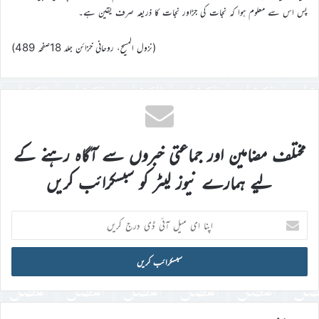
پس اس سے معلوم ہوا کہ نجات کی جڑاور نجات کا ذریعہ صرف یقین ہے۔
(نزول المسیح، روحانی خزائن جلد 18صفحہ 489)
مختلف مضامین اور جماعتی خبروں سے آگاہ رہنے کے
لیے ہمارے نیوز لیٹر کو سبسکرائب کریں
اپنا
ای
میل
آئی
ڈی
درج
کریں