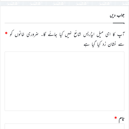
جواب دیں
آپ کا ای میل ایڈریس شائع نہیں کیا جائے گا۔
ضروری خانوں کو
*
سے نشان زد کیا گیا ہے
ت
ب
ص
ر
ہ
*
نام
*