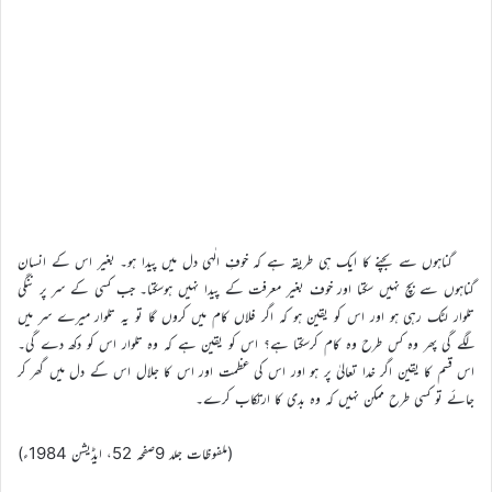
گناہوں سے بچنے کا ایک ہی طریقہ ہے کہ خوفِ الٰہی دل میں پیدا ہو۔ بغیر اس کے انسان
گناہوں سے بچ نہیں سکتا اور خوف بغیر معرفت کے پیدا نہیں ہوسکتا۔ جب کسی کے سر پر ننگی
تلوار لٹک رہی ہو اور اس کو یقین ہو کہ اگر فلاں کام میں کروں گا تو یہ تلوار میرے سر میں
لگے گی پھر وہ کس طرح وہ کام کرسکتا ہے؟ اس کو یقین ہے کہ وہ تلوار اس کو دکھ دے گی۔
اس قسم کا یقین اگر خدا تعالیٰ پر ہو اور اس کی عظمت اور اس کا جلال اس کے دل میں گھر کر
جائے تو کسی طرح ممکن نہیں کہ وہ بدی کا ارتکاب کرے۔
(ملفوظات جلد 9صفحہ 52، ایڈیشن 1984ء)