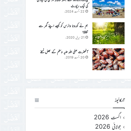
کی ایک رپورٹ
22 اگست 2024ء
ہم نے کورونا وائرس کو کیسے اپنے گھر سے
نکالا؟
21 اپریل 2020ء
آنحضرت صلی اللہ علیہ وسلم کے بعض نسخے
20 اگست 2019ء
آرکائیوز
اگست 2026
جولائی 2026