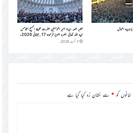
پسندیدہ اعمال
خطبہ جمعہ سیّدنا امیر المومنین حضرت خلیفۃ المسیح الخامس
ایّدہ اللہ تعالیٰ بنصرہ العزیز فرمودہ 17؍جولائی 2026ء
7 اگست 2026ء
خانوں کو
*
سے نشان زد کیا گیا ہے