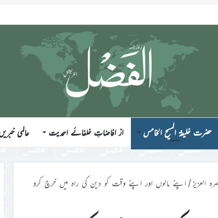
ی۔ خلاصہ خطبہ جمعہ ۷؍اگست ۲۰۲۶ء
حضرت خلیفۃ المسیح الخامس
از افاضاتِ خلفائے احمدیت
عالمی خبریں
رہ العزیز
/
اپنے مالوں اور اپنے وقت کو دین کی راہ میں خرچ کرو