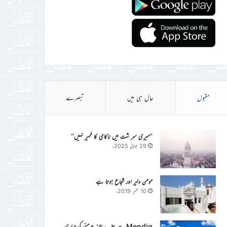
مقبول
حال ہی میں
تبصرے
’’میری سر شت میں ناکامی کا خمیر نہیں‘‘
29 جولائی 2025ء
مومن دلیر اور شجاع ہوتا ہے
10 ستمبر 2019ء
Mendig سے جلسہ سالانہ جرمنی کی تیاری