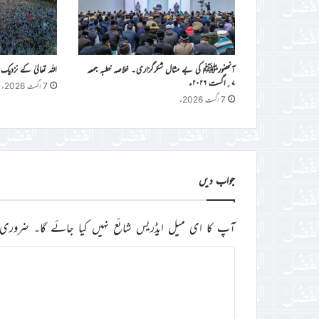
آنحضورﷺ کی بے مثال شکرگزاری۔ خلاصہ خطبہ جمعہ
اللہ تعالیٰ کے نزدیک 
۷؍اگست ۲۰۲۶ء
7 اگست 2026ء
7 اگست 2026ء
جواب دیں
آپ کا ای میل ایڈریس شائع نہیں کیا جائے گا۔
ضروری 
ت
ب
ص