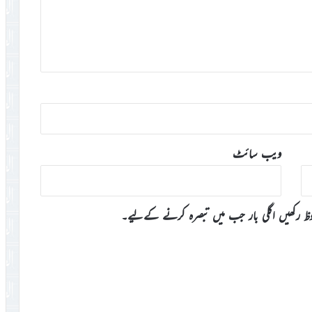
ویب‌ سائٹ
وظ رکھیں اگلی بار جب میں تبصرہ کرنے کےلیے۔