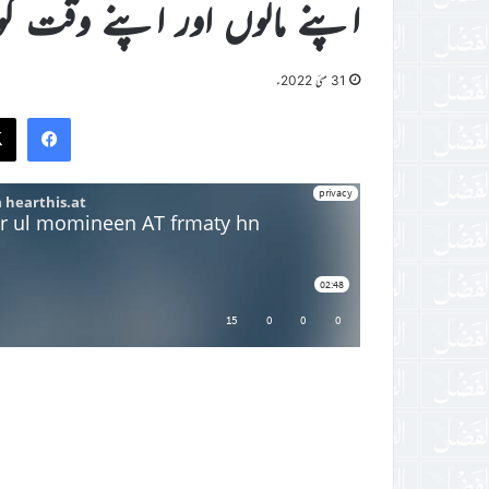
اپنے مالوں اور اپنے وقت کو
31 مئی 2022ء
ook