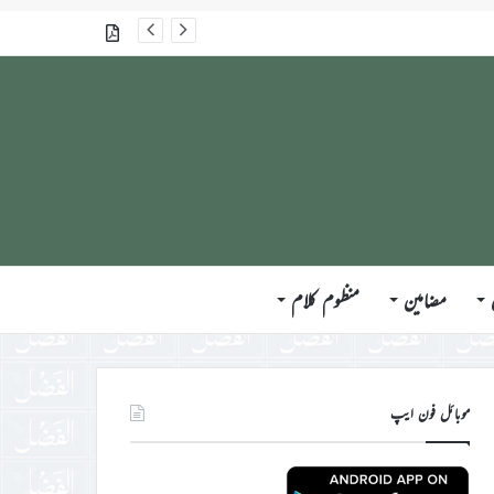
گذشتہ شمارے
مضامین
منظوم کلام
موبائل فون ایپ