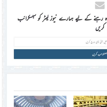
اہ رہنے کے لیے ہمارے نیوز لیٹر کو سبسکرائب
کریں