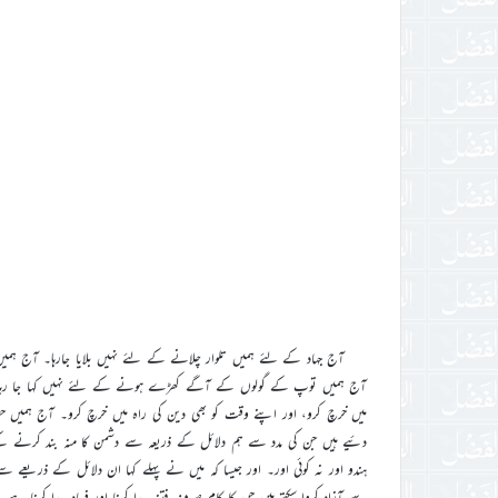
آج جہاد کے لئے ہمیں تلوار چلانے کے لئے نہیں بلایا جارہا۔ آج ہمی
آج ہمیں توپ کے گولوں کے آگے کھڑے ہونے کے لئے نہیں کہا جا رہا۔ آج
میں خرچ کرو، اور اپنے وقت کو بھی دین کی راہ میں خرچ کرو۔ آج ہمیں ح
دئیے ہیں جن کی مدد سے ہم دلائل کے ذریعہ سے دشمن کا منہ بند کرنے کے 
ہندو اور نہ کوئی اور۔ اور جیسا کہ میں نے پہلے کہا ان دلائل کے ذریعے س
سے آزاد کروا سکتے ہیں جن کا کام صرف فتنہ پیدا کرنا اور فساد پیدا کرنا ہے۔