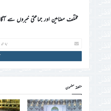
مختلف مضامین اور جماعتی خبروں سے آگ
اپنا
ای
میل
آئی
ڈی
درج
کریں
متعلقہ مضمون