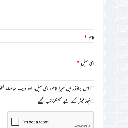
ر
ہ
*
نام
*
ای میل
*
اس براؤزر میں میرا نام، ای میل، اور ویب سائٹ محف
نیوز لیٹر کے لیے سبسکرائب کیجیے