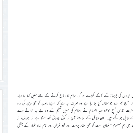
ں تیروں کی بوچھاڑ کے آگے کھڑے ہو کرا سلام کا دفاع کرنے کے لئے نہیں کہا جا رہا۔
 ہم سے جو مطالبہ کیا جا رہا ہے وہ صرف یہ ہے کہ اپنے مالوں کو بھی دین کی راہ
ضرت اقدس مسیح موعود علیہ السلام نے اسلام کی حسین تعلیم کے وہ بے بہا خزانے دے
قابل ہو گئے ہیں۔ ان دلائل کے سامنے آج نہ کوئی عیسائی ٹھہر سکتا ہے نہ یہودی، نہ
ے ہی ہم معصوم مسلمان امت کو بھی مفاد پرست اور خود غرض اور نام نہاد علماء کے چنگل