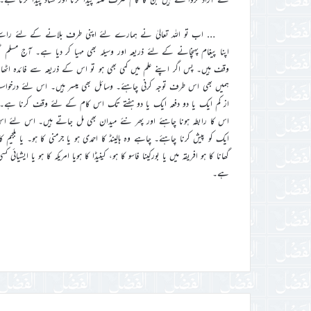
… اب تو اللہ تعالیٰ نے ہمارے لئے اپنی طرف بلانے کے لئے راستے
وقف ہیں۔ پس اگر اپنے علم میں کمی بھی ہو تو اس کے ذریعہ سے فائدہ اٹ
ہمیں بھی اس طرف توجہ کرنی چاہئے۔ وسائل بھی میسر ہیں۔ اس لئے درخوا
از کم ایک یا دو دفعہ ایک یا دو ہفتے تک اس کام کے لئے وقف کرنا ہے۔ یہ 
اس کا رابطہ ہونا چاہئے اور پھر نئے میدان بھی مل جاتے ہیں۔ اس لئے ا
ایک کو پیش کرنا چاہئے۔ چاہے وہ ہالینڈ کا احمدی ہو یا جرمنی کا ہو۔ یا بلجی
گھانا کا ہو افریقہ میں یا بورکینا فاسو کا ہو، کینیڈا کا ہویا امریکہ کا ہو یا ای
ہے۔