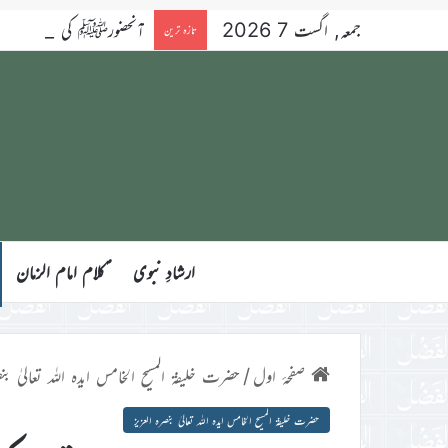
جمعہ, اگست 7 2026
آنحضورﷺ کی بے مثال شکرگزار
تازہ ترین
ارشادِ نبوی
ؑکلام امام الزمان
صفحۂ اول
/
حضرت خلیفۃ المسیح الخامس ایدہ اللہ تعالیٰ بنص
حضرت خلیفۃ المسیح الخامس ایدہ اللہ تعالیٰ بنصرہ العزیز