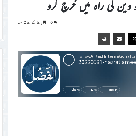
 دین کی راہ میں خرچ کرو
0
پڑھنے کے لئے 2 منٹ
Print
Share via Email
Faceb
X