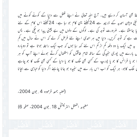
 بھی آسان کر دئیے ہیں۔ آج اللہ تعالیٰ نے اپنے فضل سے دنیا کے کونے کونے میں
اپنا پیغام پہنچانے کے لئے ذریعہ اور وسیلہ بھی مہیا کر دیا ہے۔ آج مسلم ٹیلی ویژن احمدیہ کے ذریعہ سے 24گھنٹے یہی کام ہو رہا ہے، 24گھنٹے اس کام کے لئے
ھایا جاسکتا ہے۔ ضرورت توجہ کی ہے۔ لوگوں کے دلوں میں بے چینی پیدا ہو چکی ہے۔ پس
ست ہے کہ توجہ کریں۔ دنیا میں ہر احمدی اپنے لئے فرض کر لے کہ اس نے سال میں کم
میں ایک یا دو دفعہ کم از کم اس لئے کہہ رہا ہوں کہ جب ایک رابطہ ہوتا ہے تو دوبارہ
س بارے میں پوری سنجیدگی کے ساتھ تمام طاقتوں کو استعمال کرتے ہوئے اپنے آپ کو ہر
م کا ہو یا فرانس کا ہو یا یورپ کے کسی بھی ملک کا ہو یا دنیا کے کسی بھی ملک کا ہو چاہے
شیائی کسی ملک کاہو، ہر ایک کو اب اس بار ے میں سنجیدہ ہو جانا چاہئے اگر دنیا کو تباہی سے بچانا
(خطبہ جمعہ فرمودہ 4؍جون 2004ء
مطبوعہ الفضل انٹرنیشنل 18؍جون 2004ء صفحہ 6)