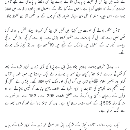
نے ملک میں ہینڈ گن کی ملکیت پر پابندی لگا تے ہوئے ہینڈ گن رکھنے پر پابندی کے لیے قانون
متعارف کرانے کا اعلان کردیا ہے۔انہوں نے کہا اسلحے کے استعمال اور پرتشدد واقعات میں اضافہ
ہورہا ہے، اس پیچیدہ مسئلہ کا حل یہی ہےکہ ہتھیار جتنے کم ہوں گے ہر شخص اتنا ہی محفوظ ہوگا۔
قانون منظور ہونے کی صورت میں کینیڈا میں کہیں بھی ہینڈ گن خریدنا، بیچنا، منتقل یا درآمد کرنا
ممکن نہیں رہے گا۔ بل کو پارلیمنٹ سے منظور کرانا لازمی ہے۔ یاد رہے کہ کچھ روز قبل امریکی
ریاست ٹیکساس کے اسکول میں فائرنگ کے نتیجے میں 19کمسن بچے اور 2 ٹیچرز ہلاک ہوئے
تھے۔
٭…بھارتی حکمران جماعت بھارتیہ جنتا پارٹی (بی جے پی) کی قومی ترجمان نوپور شرما نے جمعے
کو نشریاتی ادارے ’ٹائمز ناؤ‘پر گیان واپی مسجد پر ہونے والے ایک مباحثے میں مبینہ طور پر قرآن
کریم اور پیغمبرِ اسلام ﷺکی شان میں گستاخی کی اور ہتک آمیز الفاظ کہے۔ پولیس نے ممبئی کی
ایک تنظیم رضا اکیڈمی کی شکایت پر نوپور شرما کے خلاف مذہبی جذبات کو ٹھیس پہنچانے اور دو
فرقوں کے درمیان دشمنی پیدا کرنے سے متعلق دفعات 295 اے، 153 اے اور تعزیرات
ہند کی دفعہ 505 بی کے تحت مقدمہ درج کیا ہے۔ جب کہ ’ٹائمز ناؤ‘ نے خود کو اس تبصرے
سے الگ کر لیا ہے۔
ایک ویب سائٹ ’آلٹ نیوز‘ کے شریک بانی اور صحافی محمد زبیر نے نوپور شرما کے بیان