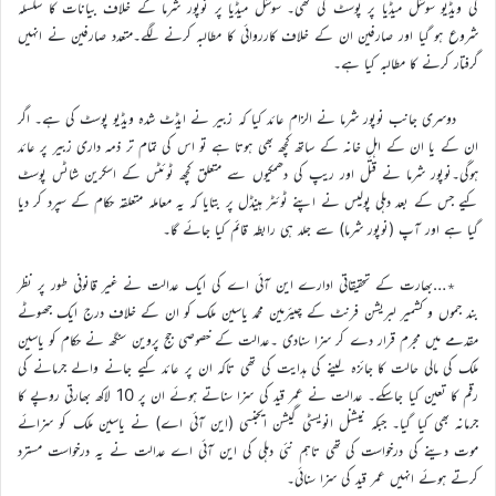
کی ویڈیو سوشل میڈیا پر پوسٹ کی تھی۔ سوشل میڈیا پر نوپور شرما کے خلاف بیانات کا سلسلہ
شروع ہو گیا اور صارفین ان کے خلاف کارروائی کا مطالبہ کرنے لگے۔متعدد صارفین نے انہیں
گرفتار کرنے کا مطالبہ کیا ہے۔
دوسری جانب نوپور شرما نے الزام عائد کیا کہ زبیر نے ایڈٹ شدہ ویڈیو پوسٹ کی ہے۔ اگر
ان کے یا ان کے اہلِ خانہ کے ساتھ کچھ بھی ہوتا ہے تو اس کی تمام تر ذمہ داری زبیر پر عائد
ہوگی۔نوپور شرما نے قتل اور ریپ کی دھمکیوں سے متعلق کچھ ٹوئٹس کے اسکرین شاٹس پوسٹ
کیے جس کے بعد دہلی پولیس نے اپنے ٹوئٹر ہینڈل پر بتایا کہ یہ معاملہ متعلقہ حکام کے سپرد کر دیا
گیا ہے اور آپ (نوپور شرما) سے جلد ہی رابطہ قائم کیا جائے گا۔
٭…بھارت کے تحقیقاتی ادارے این آئی اے کی ایک عدالت نے غیر قانونی طور پر نظر
بند جموں و کشمیر لبریشن فرنٹ کے چیئرمین محمد یاسین ملک کو ان کے خلاف درج ایک جھوٹے
مقدمے میں مجرم قرار دے کر سزا سنادی ۔عدالت کے خصوصی جج پروین سنگھ نے حکام کو یاسین
ملک کی مالی حالت کا جائزہ لینے کی ہدایت کی تھی تاکہ ان پر عائد کیے جانے والے جرمانے کی
رقم کا تعین کیا جاسکے۔ عدالت نے عمر قید کی سزا سناتے ہوئے ان پر 10 لاکھ بھارتی روپے کا
جرمانہ بھی کیا گیا۔ جبکہ نیشنل انویسٹی گیشن ایجنسی (این آئی اے) نے یاسین ملک کو سزائے
موت دینے کی درخواست کی تھی تاہم نئی دہلی کی این آئی اے عدالت نے یہ درخواست مسترد
کرتے ہوئے انہیں عمر قید کی سزا سنائی۔