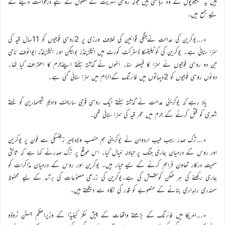
ہیں یہ میلیٹوپول کے وہ رہائشی ہیں جوکہ روسی شہریت کے حصول کے لیے درخواست دینے کے
لیے جمع ہیں۔
٭…یوکرین کی عدالت نےجنگی قوانین کی خلاف ورزی پر 2روسی فوجیوں کو 11سال قید کی
سزا سنائی ہے۔ یوکرین کی کوٹیلیفسکا ڈسٹرکٹ کورٹ میں الیگزینڈر بوبیکن اور الیگزینڈر ایوانوف نامی
جن دو روسی فوجیوں نے سزا کا فیصلہ سنا۔ انہوں نے گذشتہ ہفتے اپنےجرم کا اعتراف کیا تھا۔
دونوں روسی فوجیوں کو 2دیہاتوں میں فائرنگ کےالزام میں سزا سنائی گئی ہے۔
یاد رہے کہ یوکرینی عدالت نے گذشتہ ہفتے ایک روسی فوجی سارجنٹ وادیم شیسمارین کو نہتے
شہری کو قتل کرنے کے جرم میں عمر قید کی سزا سنائی تھی۔
٭…ترک صدر رجب طیب اردوان نے یوکرینی ہم منصب ولادیمیر زیلنسکی سے فون پر یوکرین
اور روس کے درمیان جاری جنگ پر تبادلہ خیال کیا۔ اس موقع پر ترک صدرنے کہا ہے کہ ثالثی
سمیت درکار تعاون فراہم کرنے کے لیے تیار ہیں۔ یوکرین اور روس کے درمیان مذاکرات کو
جاری رکھنے کی ہر ممکن کوشش کی ہے۔یوکرین کی زرعی مصنوعات کی برآمد کے لیے محفوظ
سمندری راہداری بنانے کے منصوبے کو قدر کی نگاہ سے دیکھتے ہیں۔
٭…امریکا میں فائرنگ کے بڑھتے واقعات کے پیش نظر کینیڈا کے وزیراعظم جسٹن ٹروڈو