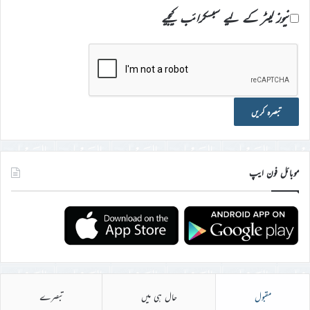
نیوز لیٹر کے لیے سبسکرائب کیجیے
موبائل فون ایپ
مقبول
حال ہی میں
تبصرے