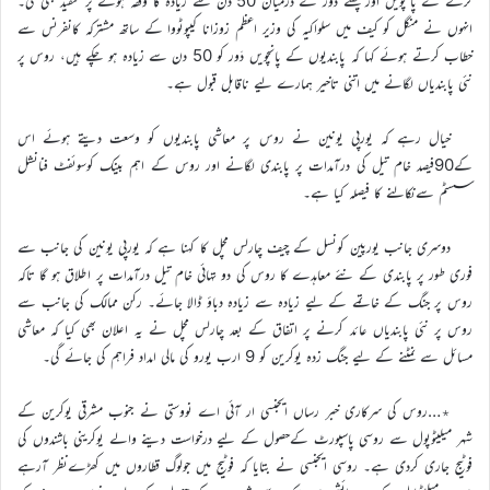
کرنے کے پانچویں اور چھٹے دَور کے درمیان 50 دن سے زیادہ کا وقفہ ہونے پر تنقید بھی کی۔
انہوں نے منگل کو کیف میں سلواکیہ کی وزیر اعظم زوزانا کیپوٹووا کے ساتھ مشترکہ کانفرنس سے
خطاب کرتے ہوئے کہا کہ پابندیوں کے پانچویں دَور کو 50 دن سے زیادہ ہو چکے ہیں، روس پر
نئی پابندیاں لگانے میں اتنی تاخیر ہمارے لیے ناقابل قبول ہے۔
خیال رہے کہ یورپی یونین نے روس پر معاشی پابندیوں کو وسعت دیتے ہوئے اس
کے90فیصد خام تیل کی درآمدات پر پابندی لگانے اور روس کے اہم بینک کوسوئفٹ فنانشل
سسٹم سےنکالنے کا فیصلہ کیا ہے۔
دوسری جانب یورپین کونسل کے چیف چارلس مچل کا کہنا ہے کہ یورپی یونین کی جانب سے
فوری طور پر پابندی کے نئے معاہدے کا روس کی دو تہائی خام تیل درآمدات پر اطلاق ہو گا تاکہ
روس پر جنگ کے خاتمے کے لیے زیادہ سے زیادہ دباؤ ڈالا جائے۔ رکن ممالک کی جانب سے
روس پر نئی پابندیاں عائد کرنے پر اتفاق کے بعد چارلس مچل نے یہ اعلان بھی کیا کہ معاشی
مسائل سے نمٹنے کے لیے جنگ زدہ یوکرین کو 9 ارب یورو کی مالی امداد فراہم کی جائے گی۔
٭…روس کی سرکاری خبر رساں ایجنسی ار آئی اے نووستی نے جنوب مشرقی یوکرین کے
شہر میلیٹوپول سے روسی پاسپورٹ کےحصول کے لیے درخواست دینے والے یوکرینی باشندوں کی
فوٹیج جاری کردی ہے۔ روسی ایجنسی نے بتایا کہ فوٹیج میں جولوگ قطاروں میں کھڑےنظر آرہے