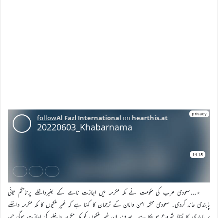
٭…سعودی عرب کی حکومت نے مکہ مکرمہ میں اجازت نامے کے بغیرداخلے پرتاحکم ثانی
پابندی عائد کردی۔ سعودی محکمہ امن وامان کے ترجمان کا کہنا ہے کہ غیر ملکیوں کا مکہ مکرمہ داخلے
پر پابندی کا نفاذ شروع ہو چکا ہے۔ صرف ان غیر ملکیوں کو مکہ مکرمہ داخلے کی اجازت ہوگی جن