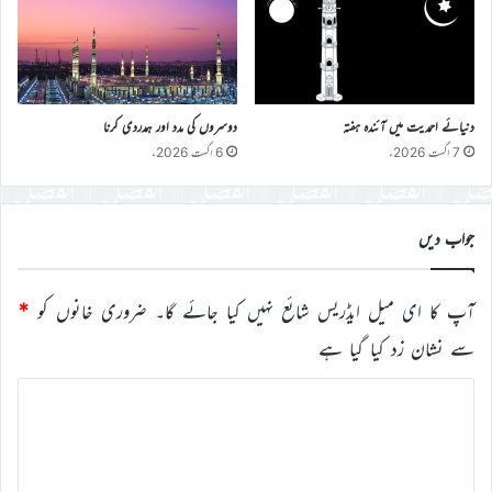
دنیائے احمدیت میں آئندہ ہفتہ
دوسروں کی مدد اور ہمدردی کرنا
7 اگست 2026ء
6 اگست 2026ء
جواب دیں
آپ کا ای میل ایڈریس شائع نہیں کیا جائے گا۔
ضروری خانوں کو
*
سے نشان زد کیا گیا ہے
ت
ب
ص