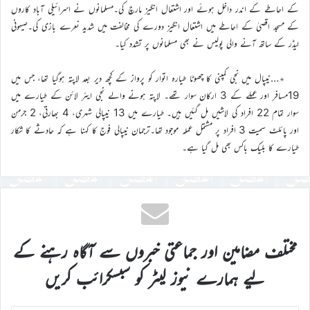
کے احاطے کے اندر داخل ہوئے اور اشتعال انگیز مارچ کی۔مسلمانوں نے اسرائیلی آباد کاروں
کے مسجد اقصیٰ کے احاطے میں اشتعال انگیز دورے کی مخالفت میں شدید نعرے بازی کی۔صیہونی
لیڈر کے ساتھ آنے والی پولیس نے بھی مسلمانوں پر تشدد کیا۔
٭…نیپال میں نجی کمپنی کا چھوٹا طیارہ اتوار کو پرواز کے کچھ دیر بعد لاپتہ ہوگیا تھا، جس میں
19مسافر اور عملے کے 3 ارکان سوار تھے۔ لاپتہ ہونے والے نجی ایئر لائن کے طیارے میں
سوار تمام 22 افراد کی لاشیں مل گئیں ہیں۔ طیارے میں 13 نیپالی شہری، 4 بھارتی، 2 جرمن
اور پائلٹ سمیت 3 افراد پر مشتمل عملہ موجود تھا۔ترجمان نیپالی فوج کا کہنا ہے کہ حادثے کا شکار
طیارے کا بلیک باکس بھی مل گیا ہے۔
مختلف مضامین اور جماعتی خبروں سے آگاہ رہنے کے
لیے ہمارے نیوز لیٹر کو سبسکرائب کریں