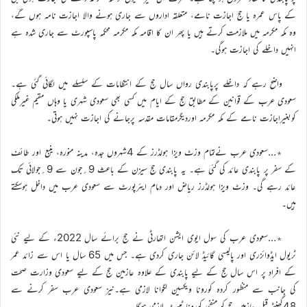
کے پاس عمرہ یا حج اجازت نامے، متعلقہ اداروں سے جاری ہونے والا اجازت نامہ ہوں گے،
وہ مکہ مکرمہ میں ملازمت کرتے ہیں یا پھر ان کا اقامہ مکہ مکرمہ محکمہ پاسپورٹ سے جاری شدہ ہے
انہیں داخلے کی اجازت ہوگی۔
واضح رہے کہ داخلے پرپابندی رواں سال حج کے انتظامات کے سلسلے میں لگائی گئی ہے۔
سعودی عرب کے قوانین کے مطابق حج کے ایام میں کسی بھی سعودی شہری یا وہاں مقیم غیرملکی
کوبغیراجازت نامے کے مکہ مکرمہ اوردیگرمقامات مقدسہ پرجانے کی اجازت نہیں ہوتی۔
٭…سعودی عرب نےتمام وزٹ ویزا ہولڈرز کے 4شہروں جدہ، مدینہ منورہ، ینبع اور طائف
کے سفر پر پابندی عائد کی گئی ہے۔ یہ پابندی حج سیزن کے باعث 9؍جون سے 9؍جولائی تک
عائد رہے گی۔ وزٹ ویزا ہولڈرز ریاض اور دمام ایئرپورٹ سے سعودی عرب میں داخل ہوسکتے
ہیں۔
٭…سعودی عرب کی سول ایوی ایشن اتھارٹی نے حج برائے سال 2022ء کے لیے نئی
ٹریول ایڈوائزری اور پالیسی گائیڈ لائن جاری کردی ہے۔ جس میں 65 سال یا اس سے زائد عمر
کے افراد پر اس سال حج کے لیے پابندی کے علاوہ عازمین حج کے لیے سعودی وزارت صحت
کی جانب سے منظور کردہ کورونا ویکسین لگوانا لازمی ہے۔نیز سعودی عرب سفر کرنے سے
48گھنٹے قبل عازمین حج کو منفی کورونا ٹیسٹ لازمی ہوگا ۔