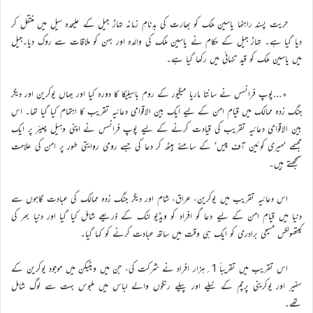
حریت پسند راہنما یاسین ملک کو بھارت کی بدنامِ زمانہ تہاڑ جیل کے علیحدہ سیل میں منتقل کر
دیا گیا ہے۔ تہاڑ جیل کے حکام نے یاسین ملک کی والدہ اور بہن کو ملاقات سے روک دیا۔جیل
میں یاسین ملک کو قید تنہائی میں رکھا گیا ہے۔
٭…پوپ فرانسس نے سانتا ماریا میگیور کے روم باسیلیکا کا دورہ کیا اور جہاں یوکرین اور دیگر
جنگ زدہ ممالک میں قیامِ امن کے لیے ایک بین الاقوامی دعائیہ تقریب کا اہتمام کیا گیا تھا۔ اس
بین الاقوامی دعائیہ تقریب کی قیادت کرنے کے لیے پوپ فرانسس نے اپنی وہیل چیئر پر ایک
مجسمے ’میری کوئین آف پیس‘ کے سامنے بیٹھ کر دعا کی جسے رومی روایتی طور پر امن کی علامت
سمجھتے ہیں۔
اس دعائیہ تقریب میں یوکرین، عراق، شام اور دیگر جنگ زدہ ممالک کی عبادت گاہوں سے
دنیا میں قیامِ امن کے لیے دعا گو افراد کو ویڈیو لنک کے ذریعے شامل کیا گیا اور دنیا بھر کی
کیتھولکس مسیحی برادری کو ایک ہی وقت میں ساتھ عبادت کرنے کو کہا گیا۔
اس تقریب میں تقریباً 1؍ہزار افراد نے شرکت کی، جن میں ویٹیکن میں موجود یوکرین کے
سفیر اور یوکرینی پرچم کے نیلے اور پیلے رنگوں والے لباس میں ملبوس بہت سے لوگ شامل
تھے۔