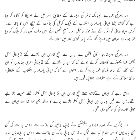
٭…امریکی جریدے نیویارک ٹائمز کی رپورٹ کے مطابق اسرائیل نے امریکا کو آگاہ کر دیا
ہے کہ گذشتہ ہفتے ایرانی پاسداران انقلاب کے ایک کرنل کی ہلاکت کے پیچھے اس کا ہاتھ ہے۔
کرنل صیاد خدائی کو اتوار کے روز موٹر سائیکل سوار مسلح شخص نے اس وقت گولی مار کر ہلاک کر دیا
تھا جب وہ تہران میں اپنے گھر کے باہر کھڑی کار میں سوار تھے۔
٭…امریکی وزیرخارجہ انٹونی بلنکن نے ایران سے خلیج فارس میں پکڑے گئے 2یونانی آئل
ٹینکرز فوراً چھوڑنے کامطالبہ کرتے ہوئے کہا کہ ایران پکڑے گئے 2یونانی بحری جہازوں کو ان
کے عملے کے ساتھ فوری طور پر رہا کرے۔ انہوں نے کہا کہ ایرانی پاسداران انقلاب کے علاقائی،
عالمی سلامتی کے لیے خطرات ناقابل قبول ہیں۔
واضح رہے کہ ایران نےگذشتہ ہفتے خلیج فارس میں 2 یونانی آئل ٹینکرز عملے سمیت پکڑ لیے
تھے۔جس سے قبل یونان میں ایرانی آئل ٹینکر پکڑے جانے کا واقعہ بھی ہوا تھا اور ایران نے
جوابی کارروائی کی دھمکی دی تھی۔
٭…یوکرین کے صدر ولادیمیر زیلینسکی نے یورپی یونین کی جانب سے روس پر عائد کی گئی
نئی پابندیوں کا خیر مقدم کیا ہے لیکن ساتھ ہی یورپی بلاک کی جانب سے روس پر پابندیاں عائد