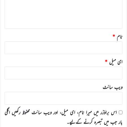
ر
ہ
*
نام
*
ای میل
*
ویب‌ سائٹ
اس براؤزر میں میرا نام، ای میل، اور ویب سائٹ محفوظ رکھیں اگلی
بار جب میں تبصرہ کرنے کےلیے۔