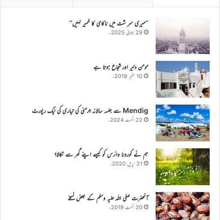
’’میری سر شت میں ناکامی کا خمیر نہیں‘‘
29 جولائی 2025ء
مومن دلیر اور شجاع ہوتا ہے
10 ستمبر 2019ء
Mendig سے جلسہ سالانہ جرمنی کی تیاری کی ایک رپورٹ
22 اگست 2024ء
ہم نے کورونا وائرس کو کیسے اپنے گھر سے نکالا؟
21 اپریل 2020ء
آنحضرت صلی اللہ علیہ وسلم کے بعض نسخے
20 اگست 2019ء