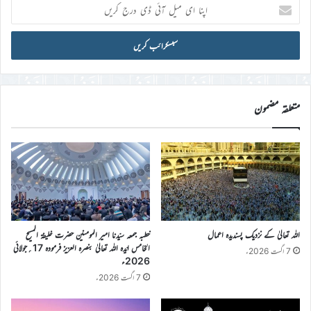
اپنا
ای
میل
آئی
ڈی
درج
کریں
متعلقہ مضمون
اللہ تعالیٰ کے نزدیک پسندیدہ اعمال
خطبہ جمعہ سیّدنا امیر المومنین حضرت خلیفۃ المسیح
الخامس ایّدہ اللہ تعالیٰ بنصرہ العزیز فرمودہ 17؍جولائی
7 اگست 2026ء
2026ء
7 اگست 2026ء