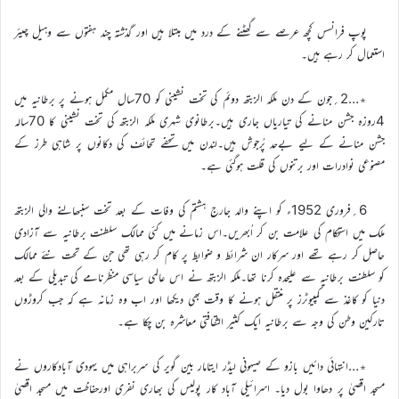
پوپ فرانسس کچھ عرصے سے گھٹنے کے درد میں مبتلا ہیں اور گذشتہ چند ہفتوں سے وہیل چیئر
استعمال کر رہے ہیں۔
٭…2؍جون کے دن ملکہ الزبتھ دوئم کی تخت نشینی کو 70سال مکمل ہونے پر برطانیہ میں
4روزہ جشن منانے کی تیاریاں جاری ہیں۔برطانوی شہری ملکہ الزبتھ کی تخت نشینی کا 70سالہ
جشن منانے کے لیے بےحد پُرجوش ہیں۔لندن میں تحفے تحائف کی دکانوں پر شاہی طرز کے
مصنوعی نوادرات اور برتنوں کی قلت ہوگئی ہے۔
6؍فروری 1952ء کو اپنے والد جارج ہشتم کی وفات کے بعد تخت سنبھالنے والی الزبتھ
ملک میں استحکام کی علامت بن کر اُبھریں۔اس زمانے میں کئی ممالک سلطنت برطانیہ سے آزادی
حاصل کر رہے تھے اور سرکار ان شرائط و ضوابط پر کام کر رہی تھی جن کے تحت نئے ممالک
کو سلطنت برطانیہ سے علیحدہ کرنا تھا۔ملکہ الزبتھ نے اس عالمی سیاسی منظرنامے کی تبدیلی کے بعد
دنیا کو کاغذ سے کمپیوٹرز پر منتقل ہونے کا وقت بھی دیکھا اور اب وہ زمانہ ہے کہ جب کروڑوں
تارکین وطن کی وجہ سے برطانیہ ایک کثیر الثقافتی معاشرہ بن چکا ہے۔
٭…انتہائی دائیں بازو کے صیہونی لیڈر ایتامار بین گویر کی سربراہی میں یہودی آبادکاروں نے
مسجد اقصیٰ پر دھاوا بول دیا۔ اسرائیلی آباد کار پولیس کی بھاری نفری اورحفاظت میں مسجد اقصیٰ