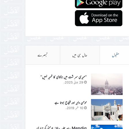
مقبول
حال ہی میں
تبصرے
’’میری سر شت میں ناکامی کا خمیر نہیں‘‘
29 جولائی 2025ء
مومن دلیر اور شجاع ہوتا ہے
10 ستمبر 2019ء
Mendig سے جلسہ سالانہ جرمنی کی تیاری