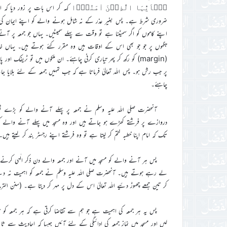
کہہ کر اس بات پر زور دیا کہ 
یٰۤاَیُّہَا الَّذِیۡنَ اٰمَنُوۡۤا
ضروری شرط ہے۔ پس بغیر عذر کے نہ شامل ہونے والے کو اپنے ایمان کی حال
اپنے کاموں کو اگر سمیٹنا ہے تو وقت سے پہلے سمیٹیں۔ یہاں جو جمعہ پر آ
(margin) کو رکھ کر پھر تیاری کرنی چاہئے۔ ان ملکوں میں تو ٹریف
پر جب رش ہو۔ پس اللہ تعالیٰ فرماتا ہے کہ جب تمہیں جمعہ کے لئے بلایا جائے
چاہئے۔
آنحضرت صلی اللہ علیہ وسلم نے جمعہ پر پہلے آنے والے کو بڑے ثوا
دروازے پر فرشتے کھڑے ہو جاتے ہیں اور وہ مسجد میں پہلے آنے والے کو 
تک کہ امام اپنا خطبہ ختم کر لیتا ہے تو وہ فرشتے اپنے رجسٹر بند کر لیتے ہیں۔ (صح
پس ہر آنے والے کو مسجد میں آنے اور جمعہ والے دن ذکر الٰہی کرن
لے رہے ہوتے ہیں۔ آنحضرت صلی اللہ علیہ وسلم نے جمعہ کو اہمیت نہ دینے 
کر تین جمعے چھوڑ دئیے اللہ تعالیٰ اس کے دل پر مہر کر دیتا ہے۔ (سنن الترمذی 
پس یہ ہر جمعہ کی اہمیت ہے جو ہم سے تقاضا کرتی ہے کہ ہر جمعہ کو ہ
لیں اور مسجد میں نماز جمعہ کی ادائیگی کے لئے آئیں جیسا کہ احادیث سے