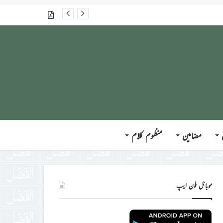
جلسہ سالانہ برطانیہ ۲۰۲۶ء کے موقع پر حضورِ انور ایّدہ الله تعالیٰ بنصرہ العزیز کی مختلف ممالک کے وفود، مہمانان ، نَو مبائعین اور نمائندگان سے ملاقاتوں اور بصیرت افروز راہنمائی کا مختصر اجمالی خاکہ
گذشتہ شمارے
مضامین
منظوم کلام
موبائل فون ایپ