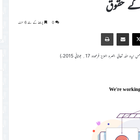
 کے حقوق
0
پڑھنے کے لئے 6 منٹ
Print
Share via Email
Faceb
X
ہ تعالیٰ بنصرہ العزیز فرمودہ 17؍ جولائی 2015ء)