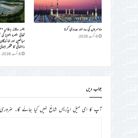
دوسروں کی مدد اور ہمدردی کرنا
تعالیٰ بنصرہ العزیز ک
6 اگست 2026ء
مبائعین اور نمائندگا
راہنمائی کا مختصر اجمال
6 اگست 2026ء
جواب دیں
آپ کا ای میل ایڈریس شائع نہیں کیا جائے گا۔
ضروری 
ت
ب