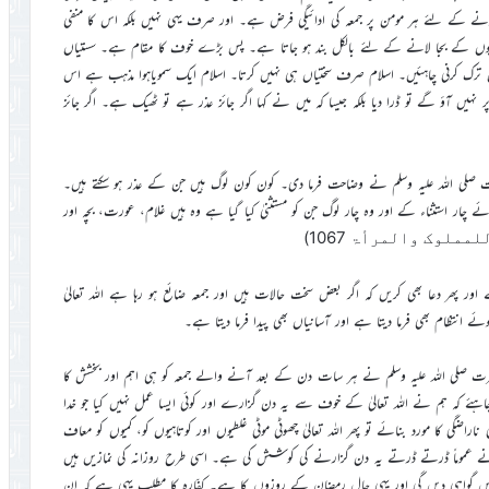
ے کے لئے ہر مومن پر جمعہ کی ادائیگی فرض ہے۔ اور صرف یہی نہیں بلکہ اس کا منفی
دل نیکیوں کے بجا لانے کے لئے بالکل بند ہو جاتا ہے۔ پس بڑے خوف کا مقام ہے۔ سستیاں
اں ترک کرنی چاہئیں۔ اسلام صرف سختیاں ہی نہیں کرتا۔ اسلام ایک سمویاہوا مذہب ہے اس
ر نہیں آؤ گے تو ڈرا دیا بلکہ جیسا کہ میں نے کہا اگر جائز عذر ہے تو ٹھیک ہے۔ اگر جائز
رت صلی اللہ علیہ وسلم نے وضاحت فرما دی۔ کون کون لوگ ہیں جن کے عذر ہو سکتے ہیں۔
 چار استثناء کے اور وہ چار لوگ جن کو مستثنیٰ کیا گیا ہے وہ ہیں غلام، عورت، بچہ اور
1067)
للمملوک والمرأۃ
ر پھر دعا بھی کریں کہ اگر بعض سخت حالات ہیں اور جمعہ ضائع ہو رہا ہے اللہ تعالیٰ
وئے انتظام بھی فرما دیتا ہے اور آسانیاں بھی پیدا فرما دیتا ہے۔
 صلی اللہ علیہ وسلم نے ہر سات دن کے بعد آنے والے جمعہ کو ہی اہم اور بخشش کا
چاہئے کہ ہم نے اللہ تعالیٰ کے خوف سے یہ دن گزارے اور کوئی ایسا عمل نہیں کیا جو خدا
ی ناراضگی کا مورد بنائے تو پھر اللہ تعالیٰ چھوٹی موٹی غلطیوں اور کوتاہیوں کو، کمیوں کو معاف
دے نے عموماً ڈرتے ڈرتے یہ دن گزارنے کی کوشش کی ہے۔ اسی طرح روزانہ کی نمازیں ہیں
حق میں گواہی دیں گی اور یہی حال رمضان کے روزوں کا ہے۔ کفّارہ کا مطلب یہی ہے کہ ان