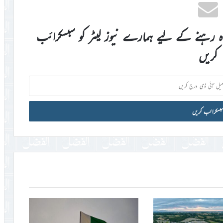
اہ رہنے کے لیے ہمارے نیوز لیٹر کو سبسکرائب
کریں