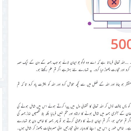
ے۔ …اللہ تعالیٰ فرماتا ہے کہ اے وہ لوگو جو ایمان لائے ہو جب جمعہ کے دن کے ایک حصہ
رو اور تجارت چھوڑ دیا کرو۔ یہ تمہارے لئے بہترہے اگر تم علم رکھتے ہو۔
منتشر ہو جاؤ اور اللہ کے فضل میں سے کچھ تلاش کرو اور اللہ کو بکثرت یاد کرو تا کہ تم
ات کو پس پشت ڈال کر اللہ تعالیٰ کا تقویٰ دل میں پیدا کرتے ہوئے اس میں شامل ہونے کی
ے آخری جمعہ میں شامل ہونے کا ارشاد اور حکم نہیں فرمایا بلکہ بلا تخصیص نماز جمعہ کی
 تم مومن ہو، اگر تم ایمان لانے کا دعویٰ کرتے ہو تو پھر جمعہ کا خاص دن جو تمہارے
ے۔ خاص طور پر اس میں اپنے کاروبار اپنی تجارتیں اپنی مصروفیات چھوڑ کر شامل ہوں۔