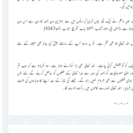
ائیں گی۔
ہ علیہ وسلم نے ایک جگہ یوں فرمایا کہ دنوں میں سے بہترین دن جمعہ کا دن ہے اس دن
تا ہے۔(سنن ابی داؤد کتاب الصلوٰۃ باب تفریع ابواب الجمعۃ1047)
ے۔ یہ اللہ تعالیٰ کا بھی حکم ہے۔ تو یہ درود آپ کے سامنے پیش کیا جانا بھی ہمیشہ کے لئے
و کوشش کرنی چاہئے۔ اللہ تعالیٰ بھی بڑا نوازنے والا ہے۔ وہ فرماتا ہے کہ جب تم
 اور اپنی مصروفیات کو جمعہ کی وجہ سے خدا تعالیٰ کے فضلوں کو حاصل کرنے کے لئے پس
 مادی فضلوں سے بھی محروم نہیں رہو گے۔ جمعے کی نماز کے بعد اپنے کاروباروں کی طرف
رمایا۔ اللہ تعالیٰ تمہارے کاموں میں برکت ڈالے گا۔
٭…٭…٭