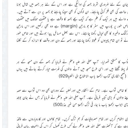
ایمان کے لئے ضروری شرط جمعہ کی ادائیگی ہے اور اس کے لئے ہر جمعہ میں شامل ہونا
ت کی بھی فکر کرنی چاہئے۔ ان لوگوں کو بھی سوچنا چاہئے جو جمعہ پر دیر سے آتے ہیں۔
نے والے ہیں ہر ایک کو علم ہے کہ ایک بجے جمعہ کا وقت ہے یا مختلف ممالک میں مختلف
جگہوں پر جو جو بھی اس کے اوقات ہیں وہ مقرر کئے ہوتے ہیں۔ یہاں خاص طور پر یورپ میں سفر کا جو مارجن (margin) ہے وہ بھی رکھیں اور اس مارجن
ک اور پارکنگ وغیرہ کا بھی خیال رکھنا چاہئے۔ اس سے بعض مسائل پیدا ہوتے ہیں اور خاص طور
 تو ان تمام چیزوں کو ملحوظ رکھنا چاہئے اور جمعہ کے دن اور وقت کا اندازہ کر کے نکلنا
ب کا مستحق ٹھہرایا۔ آپ صلی اللہ علیہ وسلم نے فرمایا کہ جمعہ کے دن مسجد کے ہر
پہلا لکھتے ہیں اور اسی طرح مسجد میں آنے والوں کی فہرست تیار کرتے جاتے ہیں یہاں
یح البخاری کتاب الجمعۃ باب الاستماع الی الخطبۃ929)
ے کا خاص ثواب ہے۔ امام کے انتظار میں اور خطبہ کے دوران بھی وہ اس ثواب سے حصہ
والوں کو بڑی تنبیہ فرمائی ہے۔ آپ صلی اللہ علیہ وسلم نے فرمایا کہ جس نے جان بوجھ
ابواب الجمعۃ باب ما جاء فی ترک الجمعۃ من غیر عذر500)
ی اہتمام کریں اور تمام مصروفیات کو ہم ترک کریں۔ تمام کاموں اور کاروباروں سے وقفہ
 ثابت ہے کہ آنحضرت صلی اللہ علیہ وسلم نے کس طرح کھول کر اس کی اہمیت بیان فرمائی