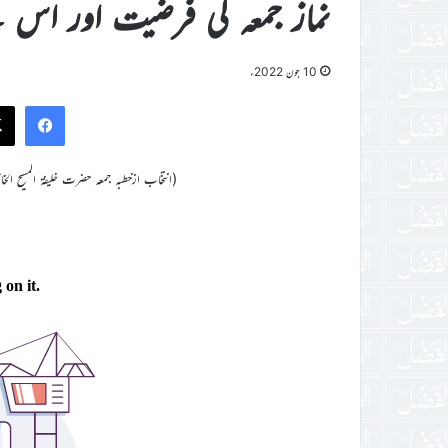
نماز جمعہ کی فرضیت اور اس
10 جون 2022ء
ook
(انتخاب ازخطبہ جمعہ حضرت خلیفۃ المسیح الخامس ایدہ الل