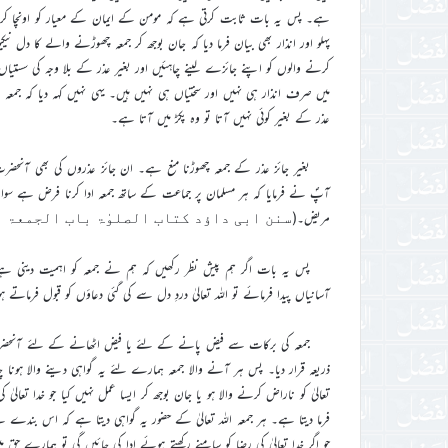
ہے۔ پس یہ بات ثابت کرتی ہے کہ مومن کے ایمان کے معیار کو اونچا کرن
پہلو اور انذار بھی بیان فرما دیا کہ جان بوجھ کر جمعہ چھوڑنے والے کا 
کرنے والوں کو اپنے جائزے لینے چاہئیں اور بغیر عذر کے بلا وجہ کی سستی
میں صرف انذار ہی نہیں اور سختیاں ہی نہیں ہیں۔ یہی نہیں کہہ دیا کہ جمعہ پ
عذر کے بغیر کوئی نہیں آتا تو وہ پکڑ میں آتا ہے۔
بغیر جائز عذر کے جمعہ چھوڑنا منع ہے۔ ان جائز عذروں کی بھی آنحض
آپؐ نے فرمایا کہ ہر مسلمان پر جماعت کے ساتھ جمعہ ادا کرنا فرض ہے سوائے
مریض۔(
سنن ابی داؤد کتاب الصلوٰۃ باب الجمعۃ 
پس یہ بات اگر ہم پیش نظر رکھیں کہ ہم نے جمعہ کو اہمیت دینی ہے او
آسانیاں پیدا فرمائے تو اللہ تعالیٰ دردِ دل سے کی گئی دعاؤں کو قبول فرماتے ہ
جمعہ کی برکات سے فیض پانے کے لئے یا فیض اٹھانے کے لئے آنحضرت
ذریعہ قرار دیا۔ پس ہر آنے والا جمعہ ہمارے لئے یہ گواہی دینے والا ہونا 
تعالیٰ کو ناراض کرنے والا ہو یا جان بوجھ کر ایسا عمل نہیں کیا جو خدا تعالیٰ ک
فرما دیتا ہے۔ ہر جمعہ اللہ تعالیٰ کے حضور یہ گواہی دیتا ہے کہ اس بن
جو اگر خدا تعالیٰ کی رضا کو سامنے رکھتے ہوئے ادا کی جائیں گی تو ہمارے 