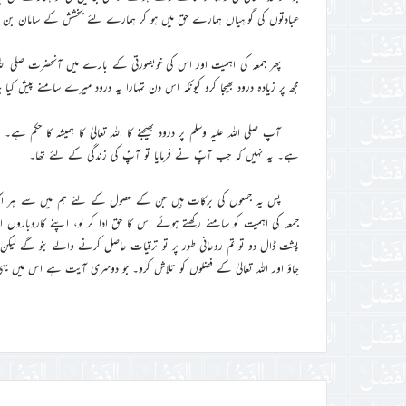
عبادتوں کی گواہیاں ہمارے حق میں ہو کر ہمارے لئے بخشش کے سامان بن ج
پھر جمعہ کی اہمیت اور اس کی خوبصورتی کے بارے میں آنحضرت صلی الل
مجھ پر زیادہ درود بھیجا کرو کیونکہ اس دن تمہارا یہ درود میرے سامنے پیش کیا جا
آپ صلی اللہ علیہ وسلم پر درود بھیجنے کا اللہ تعالیٰ کا ہمیشہ کا حکم ہ
ہے۔ یہ نہیں کہ جب آپؐ نے فرمایا تو آپؐ کی زندگی کے لئے تھا۔
پس یہ جمعوں کی برکات ہیں جن کے حصول کے لئے ہم میں سے ہر ایک ک
جمعہ کی اہمیت کو سامنے رکھتے ہوئے اس کا حق ادا کر لو، اپنے کاروباروں
پشت ڈال دو تو تم روحانی طور پر تو ترقیات حاصل کرنے والے بنو گے لیکن
جاؤ اور اللہ تعالیٰ کے فضلوں کو تلاش کرو۔ جو دوسری آیت ہے اس میں یہی ف