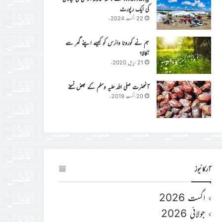
کی ایک رپورٹ
22 اگست 2024ء
ہم نے کورونا وائرس کو کیسے اپنے گھر سے
نکالا؟
21 اپریل 2020ء
آنحضرت صلی اللہ علیہ وسلم کے بعض نسخے
20 اگست 2019ء
آرکائیوز
اگست 2026
جولائی 2026