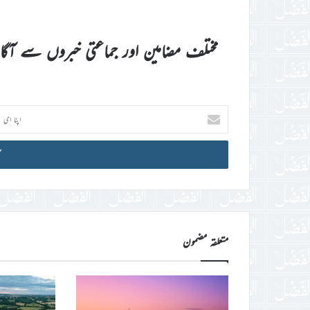
مختلف مضامین اور جماعتی خبروں سے آگ
اپنا
ای
میل
آئی
ڈی
درج
کریں
متعلقہ مضمون