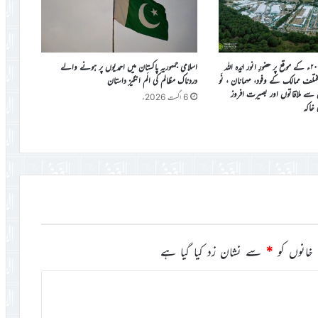
جلسہ سالانہ برطانیہ ۲۰۲۶ء کے موقع پر حضورِ انور ایّدہ الله
اسلامی جمہوریہ پاکستان میں احمدیوں پر ہونے والے
ی مختلف ممالک کے وفود، مہمانان ، نَو
دردناک مظالم کی الَم انگیز داستان
ن سے ملاقاتوں اور بصیرت افروز
6 اگست 2026ء
ی خاکہ
خانوں کو
*
سے نشان زد کیا گیا ہے