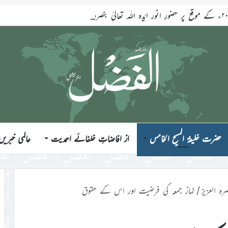
حضرت خلیفۃ المسیح الخامس
از افاضاتِ خلفائے احمدیت
عالمی خبریں
رہ العزیز
/
نماز جمعہ کی فرضیت اور اس کے حقوق