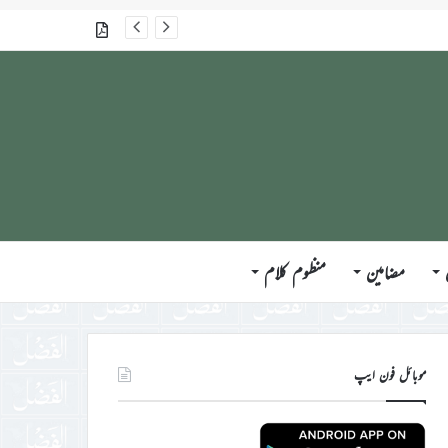
گذشتہ شمارے
مضامین
منظوم کلام
موبائل فون ایپ