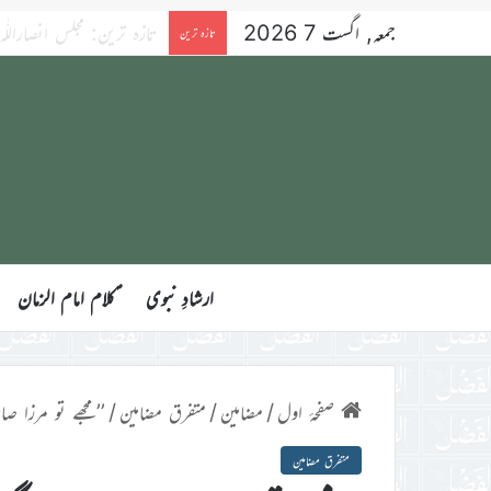
جمعہ, اگست 7 2026
آنحضورﷺ کی بے مثال شکرگزار
تازہ ترین
ارشادِ نبوی
ؑکلام امام الزمان
صفحۂ اول
/
مضامین
/
متفرق مضامین
/
’’مجھے تو مرزا ص
متفرق مضامین