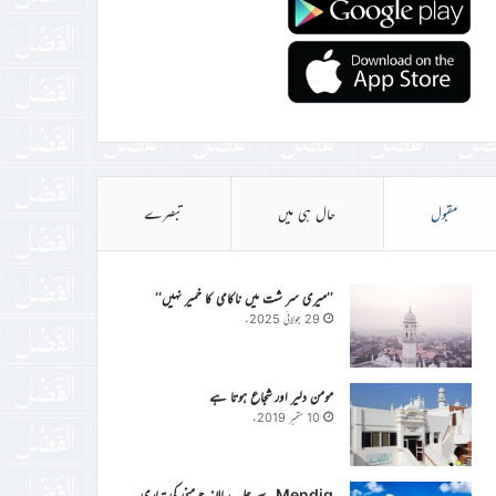
مقبول
حال ہی میں
تبصرے
’’میری سر شت میں ناکامی کا خمیر نہیں‘‘
29 جولائی 2025ء
مومن دلیر اور شجاع ہوتا ہے
10 ستمبر 2019ء
Mendig سے جلسہ سالانہ جرمنی کی تیاری