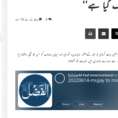
لگ گیا ہے‘‘
0
پڑھنے کے لئے 10 منٹ
Print
Share via Email
Faceb
X
بات کردی جو اللہ کےحضور ناپسندیدہ ٹھہری اور میاں صاحب کو اس کا نتیجہ دیکھنا پڑا
سے ہمارے خاندان میں احمدیت کا نفوذہوا