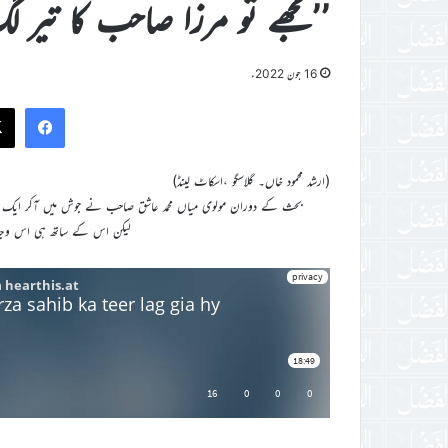
’’مجھے تو مرزا صاحب کا تیر 
16 جون 2022ء
ook
(ارشد محمود خاں۔ گلاسگو ،اسکاٹ لینڈ)
بحث کے دوران مولوی میاں محمد عاشق صاحب نے جوش میں آکر ایک ایسی 
لیکن اس کے ساتھ ہی اس وجہ 