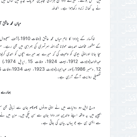
نے یہ کھاتہ زندہ رکھاہوا ہے۔ الحمدللہ
میاں محمد عاشق ا
خاکسار کے پڑدادا کا ن
کے مشہور مخالف احمدیت مولانا ثناءاللہ امرتسری کی ہمراہی میں بھی رہے
سچا جانا اوراپنی بیوی کو وصیت کی کہ میرے بعد میرے بچوں کو احمدی کرلینا ا
تفصیلی روایت آگے آرہی ہے۔
ہمارے خا
درج ذیل دو روایات میں نے اپنی دونوں پھوپھو جان سے زبانی بھی سنی 
بچپن میں یہ واقعہ اپنے والدین اور دادا جان سے سن چکی ہیں۔ مزید میں ن
سے ایسی ہی ہے جو یہاں بیان کی جاتی ہے۔