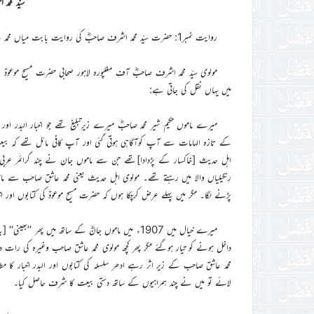
سیّد محم
روایت نمبر1: حضرت سیّد محمد اشرف صاحبؓ کی روایت بابت میاں محمد عاشق (میرے پڑدادا)
میں یہاں نقل کی جاتی ہے:
میرے ماموں حکیم شیر محمد صاحبؓ میرے زیرِتبلیغ تھے جو اخبار البدر او
کے تازہ الہامات سے آپ کوآگاہی ہوتی گئی اور آپ کافی مائل تھے کہ بی
اہل حدیث [خاکسار کے پڑدادا]تھے جن سے ماموں جان نے چند گرائمر عربی 
رنگیلیاں والا میں رہتے تھے۔ مولوی اہل حدیث یعنی محمد عاشق صاحب سے مامو
پڑنے لگا۔ مگر میں پہلے عرض کرچکا ہوں کہ حضرت مسیح موعودؑ کی کتابوں اور
میرے خیال میں 1907ء میں ماموں جانؓ کے ساتھ میں پھر
داخل ہونے کو تیار ہوگئے مگر پھر کچھ مولوی محمد عاشق صاحب وغیرہ کی رات 
لائے تو میں نے چند ہمراہیوں کے ساتھ دستی بیعت کا شرف حاصل کیا۔