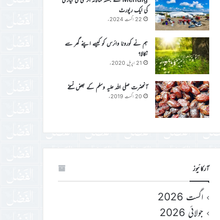
کی ایک رپورٹ
22 اگست 2024ء
ہم نے کورونا وائرس کو کیسے اپنے گھر سے
نکالا؟
21 اپریل 2020ء
آنحضرت صلی اللہ علیہ وسلم کے بعض نسخے
20 اگست 2019ء
آرکائیوز
اگست 2026
جولائی 2026