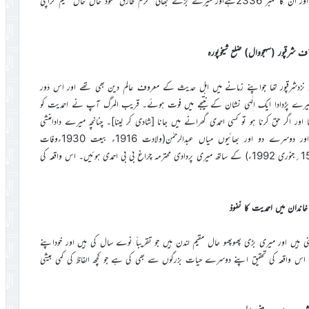
میں منتقل ہوگئے۔ میرے دادا پنج ہزاری مجاہدین تحریک جدید میں شامل ہیں اور ان کا نمبر 2336ہےاور میرے بڑے بھائی مکرم طارق محمود خاں حال مقیم کراچی
ٓف شرقپور (سہجووال) ضلع شیخوپورہ
ام میاں محمد عاشق (وفات 1910ء)آف سہجووال نزدشرقپور تھا جواپنے زمانے میں اہل حدیث کے معروف عالم دین بھی تھے اور اس دَور
۔ میرے پڑدادا ایک الٰہی نشان کے نتیجے میں فوت ہوئے۔ قریب المرگ آپ نے احمدیت کو
ور اگر حق کرنا ہو تو کسی احمدی گھرانے میں جانا [شادی کر لینا]۔ چنانچہ میرے دادامنشی
عبدالواحد(ولادت 1912ءبیعت 1924ء وفات 15؍اپریل 1974ء) اور دوسرے دو اور بھائیوں میاں عبدالرحمٰن(ولادت 1916ء بیعت 1930ءوفات
12؍دسمبر 1986ء)اور عبدالجبار(ولادت 1923ء بیعت 1934ءوفات 15؍جنوری 1992ء) کے ساتھ میری پردادی محترمہ چراغ بی بی احمدی ہوئیں۔ اس واقعہ کی
ندان میں احمدیت کا نفوذ
ہیں اور میری بڑی پھوپھو حال مقیم لندن ہیں جو تقریباً نوے سال کی ہیں اور خوداپنے
ے اس واقعہ کی تحقیق اپنے دوسرے حیات بزرگوں سے بھی کی ہے جو کچھ الفاظ کی کمی بیشی