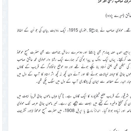
د اشرف صاحب رضی اللہ عنہ
مولوی سیّد محمد اشرف صاحبؓ آف مغلپورہ لاہور صحابی حضرت مسیح موعودؑ تھے۔ مولوی صاحب نے بتاریخ9؍جنوری 1915ء ایک روایت بیان کی جو اُن کے الفاظ
ر براہین احمدیہ حصّہ چہارم بھی پڑھتے اور دوسرے رسائل جماعت سے بھی حضرت مسیحِ موعودؑ
عت کرلیتے۔ یہاں ایک روک یہ پیدا ہوگئی کہ ہمارے ایک رشتہ دار مولوی محمد عاشق صاحب
کی سیکھی تھی یعنی اُستاد بنا چکے ہوئے تھے اور وہ موضع نانوڈوگر کے قریب کے گاؤں
ں جانؓ کا تبادلہ خیالات ہونے لگا اور آئے دن کچھ نہ کچھ اثر استاد کا آپ کے دل میں
 اخبار البدر کے مطالعہ سے ایمان کی چنگاری آپ کے دل میں سلگ چکی تھی۔
 ’’بھینی‘‘ [یہ شرقپور کے قریب ضلع شیخوپورہ کا ایک گاؤں ہے۔ ] گیا وہاں ماموں جانؓ قریباً بیعت میں
دن کی تبلیغ وغیرہ کے نتیجے میں بیعت سے پیچھے ہی رہے۔ خیر ماموں جانؓ عرصہ تک مولوی
محمد عاشق صاحب کے زیر اثر رہے ادھر سلسلہ کی کتابوں اور البدر اخبار کا مطالعہ اور زیادہ ہوتا گیا۔ اندازاً مارچ یا اپریل 1908ء میں حضرت مسیحِ موعودؑ لاہور تشریف