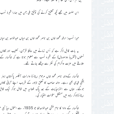
اس سلسلہ میں مجھے کچھ تحقیق کرنے کی توفیق ملی جس میں ہمارا شجرۂ نسب
میرا نسب: ارشد محمود خاں بن ناصر محمود خاں بن میاں عبدالواحد بن میاں 
یہ بات قابل ذکر ہے کہ اُس زمانے میں حافظِ قرآن، خطیب اور گاؤں 
نسلوں (تقریباً دوسوسال) کے شجرہ نسب سے معلوم ہوتا ہے کہ خاکسار کے ا
علاقے میں عزت واکرام کی نظر سے دیکھے جاتے تھے۔
خاکسار کےوالد ناصر محمود خاں مرحوم ریٹائرڈ وارنٹ آفیسر پاکستان ایئر
جنگی قیدی بھی رہے۔ والد صاحب کا تعلق لاہور کے قریب اپنے آبائی گاؤں 
ریٹائرڈہوکر ربوہ میں مستقل سکونت اختیار کی۔
خاکسار کے دادا کا نام منشی عبد