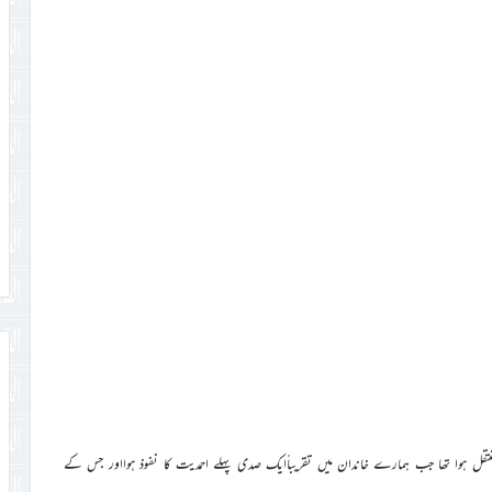
نتقل ہوا تھا جب ہمارے خاندان میں تقریباًایک صدی پہلے احمدیت کا نفوذ ہوااور جس کے