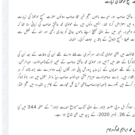
مسیح موعودؑ کی زیارت
 عاشق صاحب اور میرے ماموں حکیم شیر محمدؓ صاحب دونوں حضرت مسیحِ موعودؑ کی زیارت
 میں اعتراض کرنا تھا۔ اُنہیں دنوں میں نے مولوی محمد عاشق صاحب کی زبانی سنا تھا کہ
ہ وغیرہ۔ خیر میں نے اپنی تبلیغ اپنے ماموں جانؓ کو جاری رکھی اور اللہ کے فضل سے
الفت میں یعنی مولوی ثناءاللہ امرتسری سے ملنے والے تھے اُن کی وفات کے بعد اُن کی
انوڈوگر) کے عقد میں آئیں اور مولوی محمد عاشق صاحب کے تین لڑکے(عبدالواحد، عبدالرحمٰن،
فرما گئے تھے احمدیوں کے زیرسایہ پرورش پائی اور تینوں ایک دوسرے سے بڑھ چڑھ کر ہر
دار ہیں۔ بڑے صاحبزادے عزیزم منشی عبدالواحد صاحب ہیڈ ماسٹر سکول ہیں اور نانو ڈوگر
ے ہیں تیسرے (عبدالجبارصاحب)بھی آج کل تجارت کے کام پر شاہدرہ میں حکیم مختار
حوالہ جات: مولوی سیّد محمد اشرف صاحبؓ کا ذکر شیخ عبدالقادر صاحب سابق سوداگر مل مربی سلسلہ لاہور نے اپنی کتاب’’تاریخ احمدیت لاہور‘‘ کے صفحہ 344 میں کیا
ئع ہوا ہے۔
 محمد ابراہیم ڈوگرمرحوم