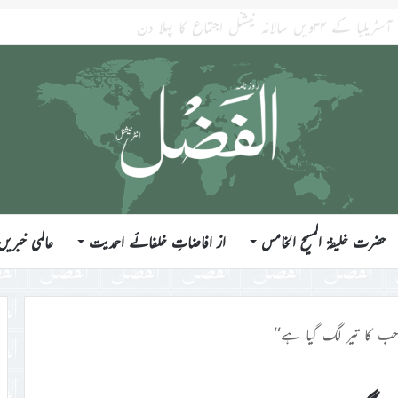
ی۔ خلاصہ خطبہ جمعہ ۷؍اگست ۲۰۲۶ء
حضرت خلیفۃ المسیح الخامس
از افاضاتِ خلفائے احمدیت
عالمی خبریں
احب کا تیر لگ گیا ہے‘‘