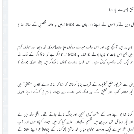
بیان کیا محمد ظفراللہ ڈوگر بن سردارنذیراحمد ڈوگر بن محمد ابراہیم ڈوگر بن جلال دین نےکہ انہوں نے اپنے دادا جان سے 1963ءمیں یہ واقعہ تفصیل کے ساتھ سنا جو
ہ امام مہدی قادیان میں آچکے ہیں اور اس وقت میرے دونوں چچا جان(مولوی محمد دین اور مولوی کرم
دین) نانوڈوگر کی مساجد میں امام الصلوٰة اور مشہور عالم تھے اور ہمارے گاؤں میں بھی اس بات کا چرچا ہونے لگا تھا۔ یہ 1908ء کا ذکر ہے کہ نانوڈوگر کے ملک اللہ
لی جو ایک الگ دلچسپ کہانی ہے۔ اس طرح ہمارے گاؤں نانوڈوگر میں پہلے احمدی ہونے کا
 کی غرض سے شرقپور ضلع شیخوپورہ کے قریب جایا کرتاتھا کہ سُنا کہ ساتھ والے گاؤں ’’بھینی‘‘ میں
ھ مطالعہ کتب اور تحقیق کے بعد اگلے جمعہ والے دن بیعت فارم پُر کرکے اپنے احمدی
 کرتا تھا جو اپنے دَور کے مشہور گدی نشین اور بزرگ مانے جاتے تھے۔ اگلی دفعہ میں نے
ور کچھ رسائل بھی مریدین میں تقسیم کیےاور اعلان کیا کہ میں بیعت کرچکا ہوں اور آپ
مگر میرے ایک دوست مولوی میاں محمد عاشق (خاکسار کے پڑدادا) جو اپنے علاقہ کے