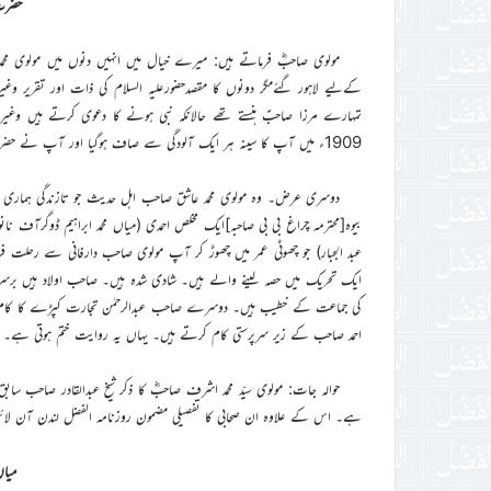
حضرت 
مولوی صاحبؓ فرماتے ہیں: میرے خیال میں انہیں دنوں میں مولوی محمد
کےلیے لاہور گئےمگر دونوں کا مقصدحضورعلیہ السلام کی ذات اور تقریر وغیرہ
تمہارے مرزا صاحبؑ ہنستے تھے حالانکہ نبی ہونے کا دعوی کرتے ہیں وغیر
1909ء میں آپ کا سینہ ہر ایک آلودگی سے صاف ہوگیا اور آپ نے حضرت خلیفۃ المسیح الاولؓ کے ہاتھ پر بیعت کرلی۔ الحمدللہ
دوسری عرض۔ وہ مولوی محمد عاشق صاحب اہل حدیث جو تازندگی ہماری مخ
بیوہ[محترمہ چراغ بی بی صاحبہ]ایک مخلص احمدی (میاں محمد ابراہیم ڈوگرآف ن
عبد الجبار) جو چھوٹی عمر میں چھوڑ کر آپ مولوی صاحب دارفانی سے رحلت 
ایک تحریک میں حصہ لینے والے ہیں۔ شادی شدہ ہیں۔ صاحب اولاد ہیں برسراقت
کی جماعت کے خطیب ہیں۔ دوسرے صاحب عبدالرحمٰن تجارت کپڑے کا کام کرت
احمد صاحب کے زیر سرپرستی کام کرتے ہیں۔ یہاں یہ روایت ختم ہوتی ہے۔
ہے۔ اس کے علاوہ ان صحابی کا تفصیلی مضمون روزنامہ الفضل لندن آن لائن کے 26؍نومبر 2020ء کے پرچہ میں بھی شا
میاں