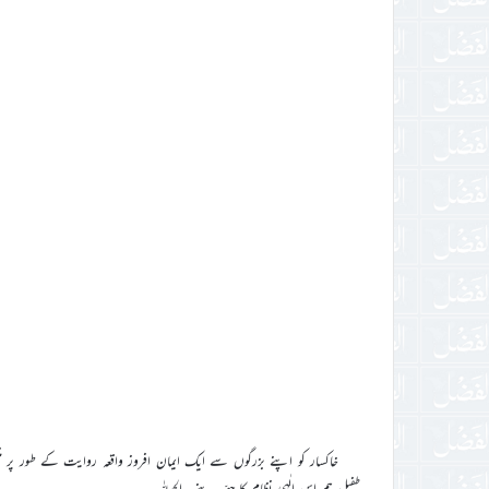
خاکسار کو اپنے بزرگوں سے ایک ایمان افروز واقعہ روایت کے طور پر م
طفیل ہم اس الٰہی نظام کا حصّہ بنے۔ الحمدللہ