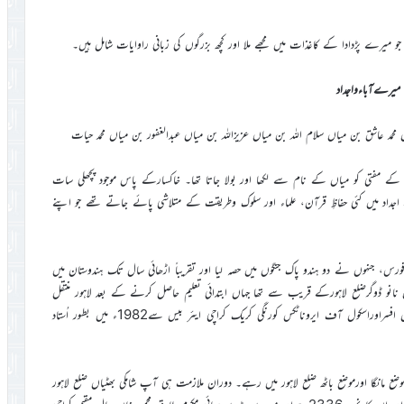
 جو میرے پڑدادا کے کاغذات میں مجھے ملا اور کچھ بزرگوں کی زبانی راوایات شامل ہیں۔
میرےآباءواجداد
محمد عاشق بن میاں سلام اللہ بن میاں عزیزاللہ بن میاں عبدالغفور بن میاں محمد حیات
کے مفتی کو میاں کے نام سے لکھا اور بولا جاتا تھا۔ خاکسارکے پاس موجود پچھلی سات
جداد میں کئی حفاظِ قرآن، علماء اور سلوک وطریقت کے متلاشی پائے جاتے تھے جو اپنے
 فورس، جنہوں نے دو ہندو پاک جنگوں میں حصہ لیا اور تقریباً اڑھائی سال تک ہندوستان میں
نانو ڈوگرضلع لاہورکے قریب سے تھا جہاں ابتدائی تعلیم حاصل کرنے کے بعد لاہور منتقل
ہوگئے۔ وہاں سے انٹرمیڈیٹ کے بعد پاک فضائیہ میں شامل ہوکر ایک قابل افسراوراسکول آف ایروناٹکس کورنگی کریک کراچی ایئر بیس سے1982ء میں بطور اُستاد
الواحدتھا جو 1935ء سے اسکول ہیڈ ٹیچر موضع مانگا اورموضع باٹھ ضلع لاہور میں رہے۔ دوران ملازمت ہی آپ شامکی بھٹیاں ضلع لاہور