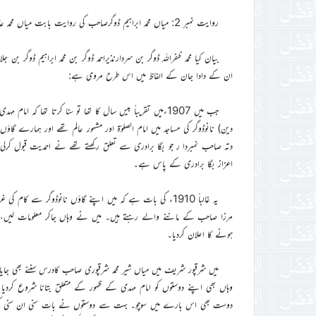
روایت نمبر 2: میاں محمد ابراہیم ڈوگرصاحب کی روایت بابت میاں محمد عاشق (میرے پڑدادا)
ان کے دادا جان کے الفاظ میں اس طرح مروی ہے:
جب میں 1907ءمیں تقریباً بیس سال کا تھا تو سنا کرتا تھا ک
دتہ صاحب نمبردا ر جو بگا برادری سے تعلق رکھتے تھے نے احمدیت قبول کر
اعزاز بگا برادری کے پاس ہے۔
یہ غالباً 1910ء کی بات ہے کہ میں اپنے گاؤں نانوڈوگر سے کام
مرزا صاحب کے ماننے والے رہتے ہیں۔ میں نے وہاں جاکر معلومات لیں، کچ
ہونے کا اعلان کردیا۔
میں شرقپور شریف میں میاں شیر محمد شرقپوری صاحب کادرس سننے بھی جایا
وہاں بھی اپنے دوستوں کو امام مہدی کے ظہور کے متعلق بتانا شروع کردیا ا
دوست بھی اس بارے میں سوچو۔ بہت سے دوستوں نے بات سنی ان سنی کردی 