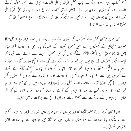
مسلم كِتَاب الْبِرِّ وَالصِّلَةِ وَالْآدَابِ بَاب فَضْلِ الْإِحْسَانِ إِلَى الْبَنَاتِ) بیوی سے حسن سلوک کرنے
والے خاوند کو بہترین انسان قرار دیا۔ (سنن ترمذی کتاب الرضاع بَاب مَا جَاءَ فِي حَقِّ الْمَرْأَةِ عَلَى
زَوْجِهَا) اور دنیا کی چیزوں میں سے خواتین اور خوشبو کو اپنی محبوب متاع قرار دیا۔(سنن نسائی کتاب
عشرۃ النساء بَاب حُبِّ النِّسَاءِ)
اسی طرح قرآن کریم نے گھوڑوں کو انسان کےلیے زینت کا باعث قرار دیا۔(النحل:9)
حضرت سلیمانؑ کے گھوڑوں سے غیر معمولی محبت کے اظہارکو یاد الٰہی کا موجب قرار دیا۔
(ص:23تا34) نیز آنحضورﷺ نےگھوڑوں کی غیر معمولی اہمیت کے حوالے سے فرمایا کہ
قیامت تک گھوڑوں کی پیشانیوں میں خیر و برکت رکھ دی گئی ہے۔(صحیح بخاری کتاب الجہاد و
السیر بَاب الْخَيْلُ مَعْقُودٌ فِي نَوَاصِيهَا الْخَيْرُ إِلَى يَوْمِ الْقِيَامَةِ) گھروں کی بابت آنحضورﷺ نے انصار
کے گھروں میں سے بنو نجار،بنو عبدالاشھل، بنو حارث اور بنو ساعدہ کے گھروں کو بہترین گھر
قرار دیا۔ (صحیح بخاری کتاب المناقب بَاب فَضْلِ دُورِ الْأَنْصَارِ)پھر حدیث میں یہ بھی آتا ہے کہ نیا
گھر لینے، نئی سواری خریدنے اور نئی بیوی کے آنے پر صدقہ بھی دو۔ تو یہ اس لیے کہ اللہ
تعالیٰ ا ن چیزوں کے بداثرات سے محفوظ رکھے اور ان ذرائع سے برکات حاصل ہوں۔
پس قرآن کریم اور آنحضورﷺ کا ان چیزوں کو اس طرح قابل تعریف قرار دینا ثابت کرتا
ہے کہ مذکورہ بالا حدیث کے وہ معانی بہرحال نہیں ہو سکتے جن کی وجہ سے یہ حدیث قابل
اعتراض ٹھہرتی ہو۔