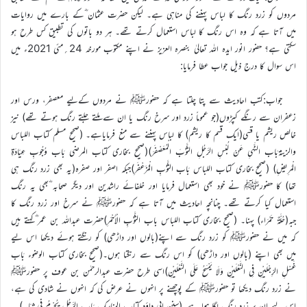
مردوں کو زرد رنگ کا لباس پہننے کی مناہی ہے۔ لیکن حضرت عثمان ؓکے بارے میں روایات
میں آتا ہے کہ وہ اس رنگ کا لباس استعمال کرتے تھے۔ ہر دو باتوں کی تطبیق کس طرح ہو
سکتی ہے؟ حضور انور ایدہ اللہ تعالیٰ بنصرہ العزیز نے اپنے مکتوب مورخہ 24؍مئی 2021ء میں
اس سوال کا درج ذیل جواب عطا فرمایا:
جواب:کتب احادیث سے پتا چلتا ہے کہ حضورﷺ نے مردوں کےلیے معصفر، ورس اور
زعفران سے رنگے کپڑوں(جو عموماً زرد اور سرخ رنگ یا ان سے ملتے جلتے رنگ ہوتے تھے) نیز
خالص ریشم یا قسّی(ایک قسم کا ریشم) کا لباس پہننے سے منع فرمایاہے۔ (صحیح مسلم کتاب اللباس
والزینۃبَاب النَّهْيِ عَنْ لُبْسِ الرَّجُلِ الثَّوْبَ الْمُعَصْفَرَ)(صحیح بخاری کتاب المرضی بَاب وُجُوبِ عِيَادَةِ
الْمَرِيضِ) (صحیح بخاری کتاب اللباس بَاب الثَّوْبِ الْمُزَعْفَرِ)جبکہ اصفر اور صفرہ(یہ بھی زرد رنگ ہی
تھا) کا حضورﷺ نے خود بھی استعمال فرمایا اور خلفائے راشدین اور دیگر صحابہ ؓبھی یہ رنگ
استعمال کیا کرتے تھے۔ چنانچہ احادیث میں آتا ہے کہ حضورﷺ نے سرخ اور زرد رنگ کا
جبہ(حُلَّةٌ حَمْرَاء) پہنا۔ (صحیح بخاری کتاب اللباس باب الثَّوْبِ الْأَحْمَرِ)حضرت عبداللہ بن عمر ؓکہتے ہیں
کہ میں نے حضورﷺ کو زرد رنگ سے اپنے(بالوں اور داڑھی) کو رنگتے ہوئے دیکھا اس لیے
میں بھی اپنے (بالوں اور داڑھی) کو اس رنگ سے رنگتا ہوں۔(صحیح بخاری کتاب الوضوء بَاب
غَسْلِ الرِّجْلَيْنِ فِي النَّعْلَيْنِ وَلَا يَمْسَحُ عَلَى النَّعْلَيْنِ)اسی طرح حضرت عبدالرحمٰن بن عوف پر حضورﷺ
نے زرد رنگ دیکھا تو حضورﷺ کے پوچھنے پر انہوں نے عرض کی کہ انہوں نے شادی کی ہے،
اس لیے ان پر زرد رنگ لگا ہوا ہے۔(سنن ابی داؤد کتاب المناسک بَاب الرَّجُلِ يُحْرِمُ فِي ثِيَابِهِ)