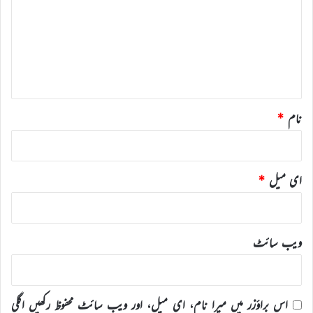
ص
ر
ہ
*
نام
*
ای میل
*
ویب‌ سائٹ
اس براؤزر میں میرا نام، ای میل، اور ویب سائٹ محفوظ رکھیں اگلی