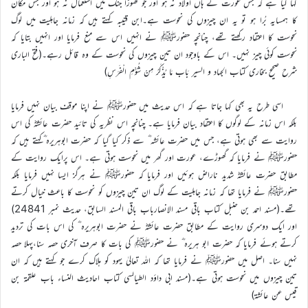
کہا گیا ہے کہ جس عورت کے ہاں اولاد نہ ہو اور جو گھوڑا جنگ میں استعمال نہ ہو اور جس مکان
کا ہمسایہ بُرا ہو تو یہ ان چیزوں کی نحوست ہے۔ابن قتیبہ کہتے ہیں کہ زمانہ جاہلیت میں لوگ
نحوست کا اعتقاد رکھتے تھے، چنانچہ حضورﷺ نے انہیں اس سے منع فرمایا اور انہیں بتایا کہ
نحوست کوئی چیز نہیں۔ اس کے باوجود ان تین چیزوں کی نحوست کے وہ قائل رہے۔(فتح الباری
شرح صحیح بخاری کتاب الجہاد و السیر بَاب مَا يُذْكَرُ مِنْ شُؤْمِ الْفَرَسِ)
اسی طرح یہ بھی کہا جاتا ہے کہ اس حدیث میں حضورﷺ نے اپنا موقف بیان نہیں فرمایا
بلکہ اس زمانہ کے لوگوں کا اعتقاد بیان فرمایا ہے۔ چنانچہ اس نظریہ کی تائید حضرت عائشہؓ کی اس
روایت سے بھی ہوتی ہے، جس میں حضرت عائشہ ؓ سے ذکر کیا گیا کہ حضرت ابوہریرہ ؓکہتے ہیں کہ
حضورﷺ نے فرمایا کہ گھوڑے، عورت اور گھر میں نحوست ہوتی ہے۔ اس پرایک روایت کے
مطابق حضرت عائشہؓ شدید ناراض ہوئیں اور فرمایا کہ حضورﷺ نے ہرگز ایسا نہیں فرمایا بلکہ
حضورﷺ نے فرمایا تھا کہ زمانہ جاہلیت کے لوگ ان تین چیزوں کو نحوست کا باعث خیال کرتے
تھے۔(مسند احمد بن حنبل کتاب باقی مسند الانصارباب باقی المسند السابق، حدیث نمبر 24841)
اور ایک دوسری روایت کے مطابق حضرت عائشہؓ نے حضرت ابوہریرہ ؓ کی اس بات کی تردید
کرتے ہوئے فرمایا کہ حضرت ابو ہریرہ ؓ نے حضورﷺ کی بات کا صرف آخری حصہ سنا،پہلا حصہ
نہیں سنا۔ اصل میں حضورﷺ نے فرمایا تھا کہ اللہ تعالیٰ یہود کو ہلاک کرے جو کہتے ہیں کہ ان
تین چیزوں میں نحوست ہوتی ہے۔(مسند ابی داؤد الطیالسی کتاب احادیث النساء باب علقمة بن
قيس عن عائشة)