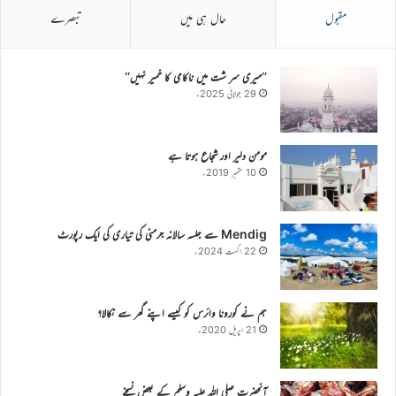
مقبول
حال ہی میں
تبصرے
’’میری سر شت میں ناکامی کا خمیر نہیں‘‘
29 جولائی 2025ء
مومن دلیر اور شجاع ہوتا ہے
10 ستمبر 2019ء
Mendig سے جلسہ سالانہ جرمنی کی تیاری کی ایک رپورٹ
22 اگست 2024ء
ہم نے کورونا وائرس کو کیسے اپنے گھر سے نکالا؟
21 اپریل 2020ء
آنحضرت صلی اللہ علیہ وسلم کے بعض نسخے