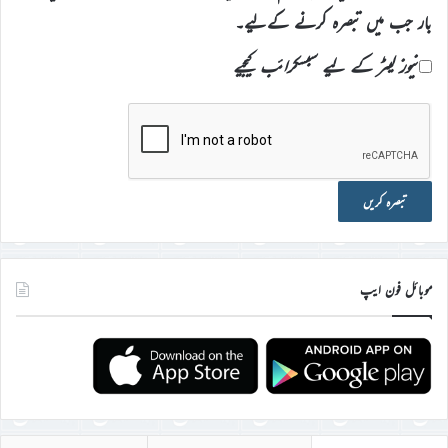
بار جب میں تبصرہ کرنے کےلیے۔
نیوز لیٹر کے لیے سبسکرائب کیجیے
موبائل فون ایپ