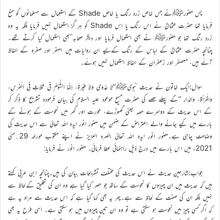
پس حضورﷺنے جس خاص زرد رنگ یا خاص Shade کے استعمال سے مسلمانوں کو منع
فرمایا تھا حضرت عثمانؓ نے اس رنگ یا اس Shade کو ہر گز استعمال نہیں فرمایا بلکہ یہ وہ
زرد رنگ تھا جو حضورﷺ نے بھی استعمال فرمایا اور دیگر صحابہ ؓبھی استعمال کیا کرتے تھے۔
چنانچہ حضرت عثمانؓ کے لباس کے رنگ کےلیے ان روایات میں اصفر اور صفرہ کے الفاظ
آئے ہیں، معصفر اور زعفران کے الفاظ استعمال نہیں ہوئے۔
سوال:ایک خاتون نے حدیث نبویﷺ’’لاَ عَدْوَى وَلاَ طِيَرَةَ، إِنَّمَا الشُّؤْمُ فِي ثَلاَثٍ فِي الْفَرَسِ،
وَالْمَرْأَةِ، وَالدَّارِ ‘‘کے پہلے حصے کی حضرت مسیح موعود علیہ السلام کی بیان فرمودہ تشریح کا ذکر کر
کے اس حدیث کے دوسرے حصہ یعنی گھوڑے، عورت اور گھر میں نحوست کے ہونے کے
بارے میں کیے جانے والے اعتراض کے ضمن میں حضور انور ایدہ اللہ تعالیٰ سے اس حدیث کی
وضاحت چاہی ہے۔حضور انور ایدہ اللہ تعالیٰ بنصرہ العزیز نے اپنے مکتوب مورخہ 29؍مئی
2021ء میں اس بارے میں درج ذیل راہنمائی عطا فرمائی۔ حضور انور نے فرمایا:
جواب:شارحین حدیث نے اس حدیث کی مختلف تشریحات بیان کی ہیں۔چنانچہ ابن عربی کہتے
ہیں کہ حدیث میں ان چیزوں کا نحوست کے ساتھ جو حصر کیا گیا ہے وہ ان کی تخلیق کےلحاظ سے
نہیں بلکہ ان کی صفت کے لحاظ سے ہے۔پھر یہ بھی کہا گیا ہے کہ اس حدیث سے مراد یہ ہے
کہ اگر کسی چیز میں نحوست ہو سکتی ہے تو وہ ان تین چیزوں میں ہو سکتی ہے۔ اسی طرح یہ بھی