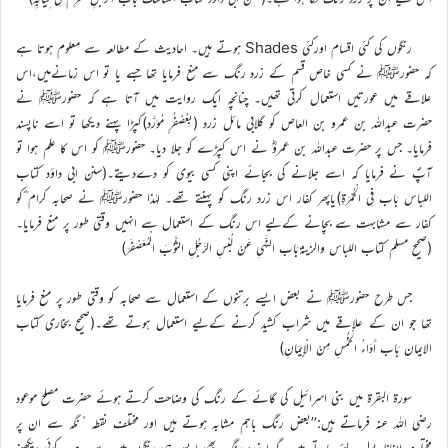
رنگوں کی کئی اقسام اورکئی Shades ہوتے ہیں۔ احادیث کے مطالعہ سے معلوم ہوتا ہے
کہ حضورﷺ نے کسی خاص قسم کے زرد رنگ سے منع فرمایا تھا جسے یا تو اس زمانےمیں،اس
علاقے میں عورتیں استعمال کرتی تھیں۔ چنانچہ ایک روایت میں آتا ہے کہ حضورﷺ نے
حضرت عبداللہ بن عمرو بن العاص کو گلابی مائل زرد (بِعُصْفُرٍ مُوَرَّد)کپڑا پہنے دیکھا تو اسے ناپسند
فرمایا۔ جس پر حضرت عبداللہ بن عمروؓ نے اس کپڑے کو جلا دیا۔ حضورﷺ کو اس کا علم ہوا تو
آپؐ نے فرمایا کہ اسے جلانے کی بجائے اپنی کسی بیوی کو دےدیتے۔(سنن ابی داؤد کتاب
اللباس بَاب فِي الْحُمْرَةِ)یاپھر کفار اس زرد رنگ کو پہنتے تھے۔ لہٰذا حضورﷺ نے صحابہ کرام ؓکو
کفار سے مشابہت سے بچانے کےلیے اس رنگ کے استعمال سے انہیں وقتی طور پر منع فرمایا۔
(صحیح مسلم کتاب اللباس والزینۃبَاب النَّهْيِ عَنْ لُبْسِ الرَّجُلِ الثَّوْبَ الْمُعَصْفَرَ)
جس طرح حضورﷺ نے بعض ایسے برتنوں کے استعمال سے صحابہ کو وقتی طور پر منع فرمایا
تھا جو ان کے علاقے میں شراب کشید کرنے کےلیے استعمال ہوتے تھے۔(صحیح بخاری کتاب
الایمان بَاب أَدَاءُ الْخُمُسِ مِنْ الْإِيمَانِ)
سورۃ البقرۃ میں بنی اسرائیل کی گائے کے رنگ کی وضاحت کرتے ہوئے حضرت مصلح موعود
رضی اللہ عنہ فرماتے ہیں:’’بعض رنگ باہم مشابہ ہوتے ہیں اور مختلف نقطہ ٔنگہ سے ان پر
مختلف الفاظ بول لئے جاتے ہیں۔ گہرا زرد رنگ بھی ایسے ہی رنگوں میں سے ہے۔ کوئی دیکھنے