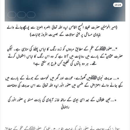
(امیر المومنین حضرت خلیفۃ المسیح الخامس ایدہ اللہ تعالیٰ بنصرہ العزیز سے پوچھےجانے والے
بنیادی مسائل پر مبنی سوالات کے بصیرت افروز جوابات)
٭…حضورﷺکے حکم کے مطابق مردوں کو زرد رنگ کا لباس پہننے کی مناہی ہے۔ لیکن
حضرت عثمان ؓکے بارے میں روایات میں آتا ہے کہ وہ اس رنگ کا لباس استعمال کرتے
تھے۔ ہر دو باتوں کی تطبیق کس طرح ہو سکتی ہے؟
٭… حدیث نبویﷺمیں گھوڑے، عورت اور گھر میں نحوست کے ہونے کے بارے میں
کیے جانے والے اعتراض کے ضمن میں حضور انور ایدہ اللہ تعالیٰ سے اس حدیث کی وضاحت
٭…تین طلاقوں کے بعد اسی بیوی کے ساتھ خانہ آبادی کی بابت مسئلہ پر حضور انور کی
راہنمائی
سوال: ایک دوست نے حضور انور کی خدمت اقدس میں لکھا کہ حضورﷺکے حکم کے مطابق