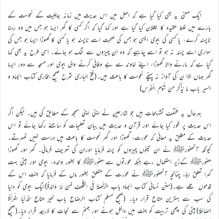
ایک معنی یہ بھی کیا گیا ہے کہ اصل میں اس حدیث میں زمانہ جاہلیت کے نحوست کے
بارے میں غلط عقیدہ کا بطلان کیا گیا ہے اور کہا گیا کہ اگر کسی کا گھر ایسا ہو جس میں وہ رہنا
ناپسند کرے، یا کسی کی بیوی ایسی ہو جس کی صحبت اسے ناپسند ہو یا کسی کا گھوڑا ایسا ہو جس کی
سواری اسے پسند نہ ہو تو اسے چاہیے کہ وہ ان چیزوں سے الگ ہو جائے۔ اسی طرح یہ بھی کہا
گیا ہے کہ مارنے والا گھوڑا، اپنے خاوند سے بے وفائی کرنے والی بیوی اور مسجد سے دور ایسا
گھر جہاں اذا ن کی آواز نہ پہنچے نحوست کا باعث ہیں۔(فتح الباری شرح صحیح بخاری کتاب الجہاد و
السیر بَاب مَا يُذْكَرُ مِنْ شُؤْمِ الْفَرَسِ)
بہرحال یہ مختلف تشریحات ہیں جو شارحین نے اپنی اپنی سمجھ کے مطابق کی ہیں۔ لیکن اگر
اس حدیث پر غور کیا جائے اور قرآن و حدیث میں بیان تعلیمات کو سامنے رکھا جائے تو اس
حدیث کے مطلق یہ معانی کہ عورت، گھوڑا اور گھر نحوست کا باعث ہیں درست نہیں ٹھہرتے۔
کیونکہ آنحضورﷺ نے ان تینوں چیزوں کو پسند فرمایا اوران کی تعریف فرمائی۔ گھر اور گھوڑا
حضورﷺ کےزیر استعمال رہے جبکہ عورتوں سے حضورﷺ کا بطور والدہ، بیوی اور بیٹی بہت
گہرا تعلق رہا۔ چنانچہ آنحضورﷺ نے عورت کے متعلق بطور ماں کے فرمایا کہ جنت اس کے
قدموں تلے ہے۔(سنن نسائی کتاب الجہاد باب الرُّخْصَةُ فِي التَّخَلُّفِ لِمَنْ لَهُ وَالِدَةٌ)نیک بیوی کو دنیا
کی سب سے بہترین متاع قرار دیا۔ (صحیح مسلم کتاب الرضاع بَاب خَيْرُ مَتَاعِ الدُّنْيَا الْمَرْأَةُ
الصَّالِحَةُ)بیٹی کی اچھی تربیت کو جنت میں داخل ہونے اور جہنم سے نجات کا ذریعہ قرار دیا۔(صحیح