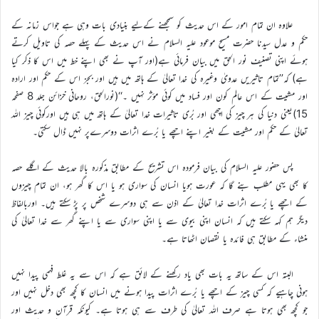
علاوہ ان تمام امور کے اس حدیث کو سمجھنے کےلیے بنیادی بات وہی ہے جواس زمانہ کے
حکم و عدل سیدنا حضرت مسیح موعود علیہ السلام نے اس حدیث کے پہلے حصہ کی تاویل کرتے
ہوئے اپنی تصنیف نور الحق میں بیان فرمائی ہے(اور آپ نے بھی اپنے خط میں اس کا ذکر کیا
ہے) کہ’’تمام تاثیریں عدویٰ وغیرہ کی خدا تعالیٰ کے ہاتھ میں ہیں اور بجز اس کے حکم اور ارادہ
اور مشیت کے اس عالم کون اور فساد میں کوئی مؤثر نہیں ۔‘‘(نورالحق، روحانی خزائن جلد 8 صفحہ
15)یعنی دنیا کی ہر چیز کی اچھی اور بُری تاثیرات خدا تعالیٰ کے ہاتھ میں ہی ہیں اورکوئی چیز اللہ
تعالیٰ کے حکم اور مشیت کے بغیر اپنے اچھے یا بُرے اثرات دوسرےپر نہیں ڈال سکتی۔
پس حضور علیہ السلام کی بیان فرمودہ اس تشریح کے مطابق مذکورہ بالا حدیث کے اگلے حصہ
کا بھی یہی مطلب بنے گا کہ عورت ہویا انسان کی سواری ہو یا اس کا گھر ہو، ان تمام چیزوں
کے اچھے یا بُرے اثرات خدا تعالیٰ کے اذن سے ہی دوسرے شخص پر پڑ سکتے ہیں۔ اوربالفاظ
دیگر ہم کہہ سکتے ہیں کہ انسان اپنی بیوی سے یا اپنی سواری سے یا اپنے گھر سے خدا تعالیٰ کی
منشاء کے مطابق ہی فائدہ یا نقصان اٹھاتا ہے۔
البتہ اس کے ساتھ یہ بات بھی یاد رکھنے کے لائق ہے کہ اس سے یہ غلط فہمی پیدا نہیں
ہونی چاہیے کہ کسی چیز کے اچھے یا بُرے اثرات پیدا ہونے میں انسان کا کچھ بھی دخل نہیں اور
جو کچھ بھی ہوتا ہے صرف اللہ تعالیٰ کی طرف سے ہی ہوتا ہے۔ کیونکہ قرآن و حدیث اور