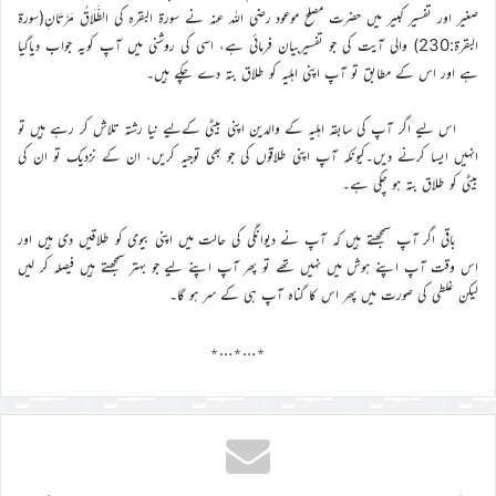
صغیر اور تفسیر کبیر میں حضرت مصلح موعود رضی اللہ عنہ نے سورۃ البقرہ کی الطَّلَاقُ مَرَّتَانِ(سورۃ
البقرۃ:230) والی آیت کی جو تفسیربیان فرمائی ہے، اسی کی روشنی میں آپ کویہ جواب دیاگیا
ہے اور اس کے مطابق تو آپ اپنی اہلیہ کو طلاق بتہ دے چکے ہیں۔
اس لیے اگر آپ کی سابقہ اہلیہ کے والدین اپنی بیٹی کےلیے نیا رشتہ تلاش کر رہے ہیں تو
انہیں ایسا کرنے دیں۔کیونکہ آپ اپنی طلاقوں کی جو بھی توجیہ کریں، ان کے نزدیک تو ان کی
بیٹی کو طلاق بتہ ہو چکی ہے۔
باقی اگر آپ سمجھتے ہیں کہ آپ نے دیوانگی کی حالت میں اپنی بیوی کو طلاقیں دی ہیں اور
اس وقت آپ اپنے ہوش میں نہیں تھے تو پھر آپ اپنے لیے جو بہتر سمجھتے ہیں فیصلہ کر لیں
لیکن غلطی کی صورت میں پھر اس کا گناہ آپ ہی کے سر ہو گا۔
٭…٭…٭