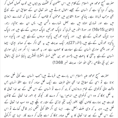
حضرت مسیح موعود علیہ السلام کےکلام میں اس مضمون کو مختلف پیرایوں میں خوب کھول کھول کر
بیان کر دیا گیا ہے کہ انسان کے جیسے اعمال ہوتے ہیں اللہ تعالیٰ ان کے مطابق ان کے نتائج
بھی مرتب فرماتا ہے۔ چنانچہ سورۃ التغابن میں مومنوں کو مخاطب کر کے فرمایا کہ تمہارے ازواج
میں سے اور تمہاری اولاد میں سے بعض تمہارے دشمن ہیں، پس ان سے ہوشیار رہو۔
(التغابن:15تا16) اور سورۃ النور میں فرمایا کہ ناپاک عورتیں ناپاک مردوں کےلیے ہیں اور ناپاک
مرد ناپاک عورتوں کےلیے ہیں۔ اور پاکیزہ عورتیں پاکیزہ مردوں کےلیے ہیں اور پاکیزہ مرد
پاکیزہ عورتوں کےلیے ہیں۔(النور:27)پھر ایک حدیث میں یہ بھی ذکر ہے کہ صالحہ بیوی، اچھا
گھر اور اچھی سواری انسان کےلیے سعادت کا موجب ہے اور بد عورت، بُرا گھر اور بُری سواری
انسان کےلیے بدبختی کا باعث ہیں۔(مسند احمد بن حنبل مُسْنَدُ الْعَشَرَةِ الْمُبَشَّرِينَ بِالْجَنَّةِ مُسْنَدُ أَبِي إِسْحَاقَ
سَعْدِ بْنِ أَبِي وَقَّاصٍ رَضِيَ اللَّهُ عَنْهُ، حدیث نمبر 1368)
حضرت مسیح موعود علیہ السلام اس بارے میں فرماتے ہیں:’’جب انسان سے کوئی فعل صادر
ہوتا ہے تو اسی کے مطابق خدا بھی اپنی طرف سے ایک فعل صادر کرتا ہے مثلاً انسان جس
وقت اپنی کوٹھڑی کے تمام دروازوں کو بند کر دے تو انسان کے اس فعل کے بعد خدا تعالیٰ کا
یہ فعل ہوگا کہ وہ اس کوٹھڑی میں اندھیرا پیدا کر دے گا۔ کیونکہ جو امور خدا تعالیٰ کے قانون
قدرت میں ہمارے کاموں کیلئے بطور ایک نتیجہ لازمی کے مقدر ہو چکے ہیں وہ سب خدا تعالیٰ کے
فعل ہیں۔ وجہ یہ کہ وہی علّتُ العلل ہے۔ ایسا ہی اگر مثلاً کوئی شخص زہر قاتل کھالے تو اس
کے اس فعل کے بعد خدا تعالیٰ کا یہ فعل صادر ہوگا کہ اسے ہلاک کر دے گا۔ ایسا ہی اگرکوئی