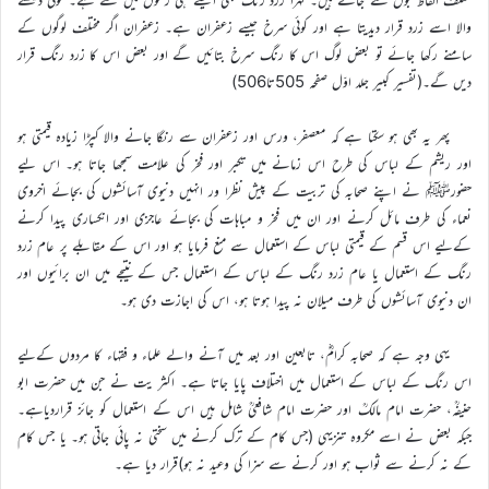
والا اسے زرد قرار دیدیتا ہے اور کوئی سرخ جیسے زعفران ہے۔ زعفران اگر مختلف لوگوں کے
سامنے رکھا جائے تو بعض لوگ اس کا رنگ سرخ بتائیں گے اور بعض اس کا زرد رنگ قرار
دیں گے۔(تفسیر کبیر جلد اوّل صفحہ 505تا506)
پھر یہ بھی ہو سکتا ہے کہ معصفر، ورس اور زعفران سے رنگا جانے والا کپڑا زیادہ قیمتی ہو
اور ریشم کے لباس کی طرح اس زمانے میں تکبر اور فخر کی علامت سمجھا جاتا ہو۔ اس لیے
حضورﷺ نے اپنے صحابہ کی تربیت کے پیش نظرا ور انہیں دنیوی آسائشوں کی بجائے اخروی
نعماء کی طرف مائل کرنے اور ان میں فخر و مباہات کی بجائے عاجزی اور انکساری پیدا کرنے
کےلیے اس قسم کے قیمتی لباس کے استعمال سے منع فرمایا ہو اور اس کے مقابلے پر عام زرد
رنگ کے استعمال یا عام زرد رنگ کے لباس کے استعمال جس کے نتیجے میں ان برائیوں اور
ان دنیوی آسائشوں کی طرف میلان نہ پیدا ہوتا ہو، اس کی اجازت دی ہو۔
یہی وجہ ہے کہ صحابہ کرامؓ، تابعین اور بعد میں آنے والے علماء و فقہاء کا مردوں کےلیے
اس رنگ کے لباس کے استعمال میں اختلاف پایا جاتا ہے۔ اکثر یت نے جن میں حضرت ابو
حنیفؒہ، حضرت امام مالکؒ اور حضرت امام شافعیؒ شامل ہیں اس کے استعمال کو جائز قراردیاہے۔
جبکہ بعض نے اسے مکروہ تنزیہی (جس کام کے ترک کرنے میں سختی نہ پائی جاتی ہو۔ یا جس کام
کے نہ کرنے سے ثواب ہو اور کرنے سے سزا کی وعید نہ ہو)قرار دیا ہے۔