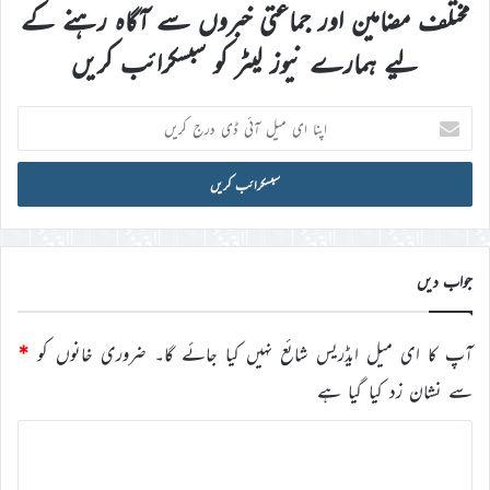
مختلف مضامین اور جماعتی خبروں سے آگاہ رہنے کے
لیے ہمارے نیوز لیٹر کو سبسکرائب کریں
اپنا
ای
میل
آئی
ڈی
درج
کریں
جواب دیں
آپ کا ای میل ایڈریس شائع نہیں کیا جائے گا۔
ضروری خانوں کو
*
سے نشان زد کیا گیا ہے
ت
ب