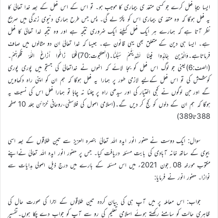
ایسا بیجا فعل کرے جو کسی متعدّ ی بیماری کا موجب ہو۔ تو اس کے اس فعل کے بعد خدا تعالیٰ کا
یہ فعل ہوگا کہ وہ متعدّ ی بیماری اس کو پکڑ لے گی۔ پس جس طرح ہماری دنیوی زندگی میں صریح
نظر آتا ہے کہ ہمارے ہر ایک فعل کیلئے ایک ضروری نتیجہ ہے اور وہ نتیجہ خدا تعالیٰ کا فعل
ہے۔ ایسا ہی دین کے متعلق بھی یہی قانون ہے۔ جیسا کہ خدا تعالیٰ ان دو مثالوں میں صاف
فرماتاہے۔وَالَّذِينَ جَاهَدُوا فِينَا لَنَهْدِيَنَّهُمْ سُبُلَنَا۔(العنکبوت:70)فَلَمَّا زَاغُوا أَزَاغَ اللّٰهُ قُلُوبَهُمْ۔
(الصف:6)یعنی جو لوگ اس فعل کو بجا لائے کہ انہوں نے خداتعالیٰ کی جستجو میں پوری پوری
کوشش کی تو اس فعل کےلیے لازمی طور پر ہمارا یہ فعل ہوگا کہ ہم ان کو اپنی راہ دکھاویں
گے اور جن لوگوں نے کجی اختیار کی اور سیدھی راہ پر چلنا نہ چاہا تو ہمارا فعل اس کی نسبت یہ
ہوگا کہ ہم ان کے دلوں کو کج کر دیں گے۔(اسلامی اصول کی فلاسفی،روحانی خزائن جلد 10 صفحہ
388تا389)
سوال: ایک دوست نے حضور انور ایدہ اللہ تعالیٰ بنصرہ العزیز سے تین طلاقوں کے بعد اسی
بیوی کے ساتھ خانہ آبادی کی بابت مسئلہ دریافت کیا۔ جس پر حضور انور ایدہ اللہ تعالیٰ نےاپنے
مکتوب مورخہ 08؍جون 2021ء میں اس مسئلہ کے بارے میں درج ذیل اصولی ہدایات سے
نوازا۔ حضور انور نے فرمایا:
جواب: اس معاملہ پر میں آپ ہی کی بیان کردہ تین طلاقوں کے اجرا کی صورت حال کی
ظاہری حالت کو سامنے رکھتے ہوئے اسلامی تعلیم کی رو سے آپ کو جواب دے چکا ہوں۔تفسیر