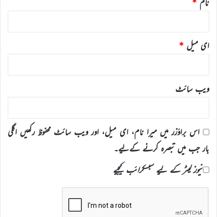
نام
*
ای میل
*
ویب‌ سائٹ
اس براؤزر میں میرا نام، ای میل، اور ویب سائٹ محفوظ رکھیں اگلی
بار جب میں تبصرہ کرنے کےلیے۔
نیوز لیٹر کے لیے سبسکرائب کیجیے