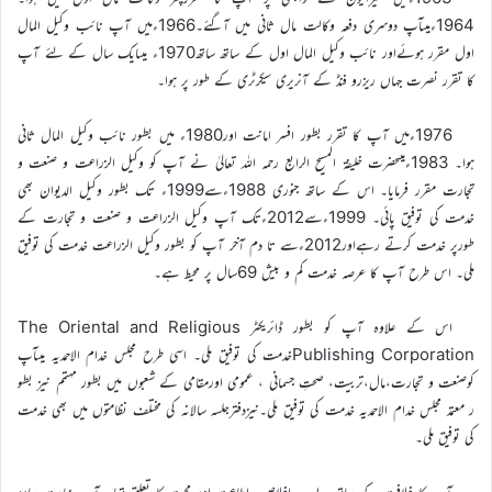
1964ءمیںآپ دوسری دفعہ وکالت مال ثانی میں آگئے۔1966ءمیں آپ نائب وکیل المال
اول مقرر ہوئےاور نائب وکیل المال اول کے ساتھ ساتھ1970ء میںایک سال کے لئے آپ
کا تقرر نصرت جہاں ریزرو فنڈ کے آنریری سیکرٹری کے طور پر ہوا۔
1976ءمیں آپ کا تقرر بطور افسر امانت اور1980ء میں بطور نائب وکیل المال ثانی
ہوا۔ 1983ءمیںحضرت خلیفۃ المسیح الرابع رحمہ اللہ تعالیٰ نے آپ کو وکیل الزراعت و صنعت و
تجارت مقرر فرمایا۔ اس کے ساتھ جنوری 1988ءسے1999ء تک بطور وکیل الدیوان بھی
خدمت کی توفیق پائی۔ 1999ءسے2012ءتک آپ وکیل الزراعت و صنعت و تجارت کے
طورپر خدمت کرتے رہےاور2012ءسے تا دم آخر آپ کو بطور وکیل الزراعت خدمت کی توفیق
ملی۔ اس طرح آپ کا عرصہ خدمت کم و بیش 69سال پر محیط ہے۔
اس کے علاوہ آپ کو بطور ڈائریکٹر The Oriental and Religious
Publishing Corporationخدمت کی توفیق ملی۔ اسی طرح مجلس خدام الاحمدیہ میںآپ
کوصنعت و تجارت،مال،تربیت، صحتِ جسمانی ، عمومی اورمقامی کے شعبوں میں بطور مہتمم نیز بطو
ر معتمد مجلس خدام الاحمدیہ خدمت کی توفیق ملی۔نیزدفترجلسہ سالانہ کی مختلف نظامتوں میں بھی خدمت
کی توفیق ملی۔
آپ کا خلافت کے ساتھ بے حد اخلاص، اطاعت اور محبت کا تعلق تھا۔ آپ نہایت سادہ