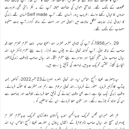
طبیعت کے مالک تھے۔ جماعتی اموال کی حفاظت ہمیشہ آپ کے مد نظر رہتی تھی۔ضرورت
مندوں کا خیال رکھنے والے ،غریب پرور انسان تھے۔ آپ Self madeانسان تھے۔زندگی
کا ابتدائی زمانہ نہایت مشکل حالات میں انتہائی صبر اور ہمت کے ساتھ گزارا۔آپ بہت مضبوط
اعصاب کے مالک تھے۔
29؍دسمبر1956ءکو آپ کی شادی مکرمہ محترمہ امۃ الحفیظ صاحبہ بنت مکرم محترم عطاءمحمد
صاحب کے ساتھ ہوئی۔ آپ کواللہ تعالیٰ نے دو بیٹوں سے نوازا۔ بڑے بیٹے مکرم ڈاکٹر ضیاء اللہ
سیال صاحب حال مقیم کینیڈا اور دوسرے بیٹے مکرم افتخار اللہ سیال صاحب (واقف زندگی)بطور
انچارج کمپیوٹر سیکشن تحریک جدیدمیں خدمت کی توفیق پا رہے ہیں۔
سیدناحضرت خلیفۃ المسیح الخامس ایدہ اللہ تعالیٰ بنصرہ العزیزنے23ستمبر2022ء کوخطبہ جمعہ
میںآپ کاذکرخیر فرمایا۔ حضور نے فرمایا:…اللہ تعالیٰ مرحوم سے رحم اور مغفرت کا سلوک فرمائے۔
واقفِ زندگی ایک بیٹا ہے۔اسے بھی وقف نبھانے کی توفیق عطا فرمائے۔خلافت اور جماعت سے
ان کی اولاد کو جوڑے رکھے۔ اور سکون عطا فرمائے، ان کے لواحقین کو ۔
ہم جملہ ممبران مجلس تحریک جدیدانجمن احمدیہ پاکستان وکارکنان تحریک جدیدمکرم محتر م
چودھری سمیع اللہ سیال صاحب (مرحوم) کے انتقال پرملال پر حضرت خلیفۃ المسیح الخامس ایدہ اللہ