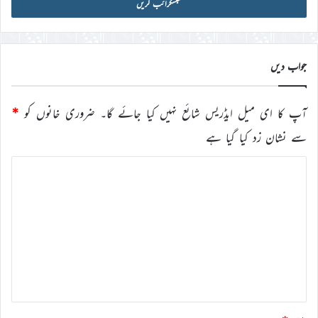
آئی
ڈی
درج
کریں
جواب دیں
آپ کا ای میل ایڈریس شائع نہیں کیا جائے گا۔
ضروری خانوں کو
*
سے نشان زد کیا گیا ہے
ت
ب
ص
ر
ہ
*