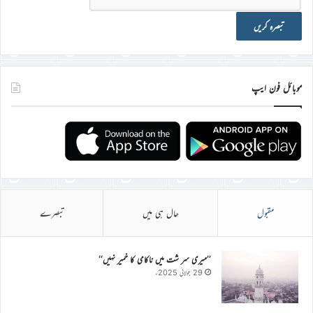
موبائل فون ایپ
مقبول
حال ہی میں
تبصرے
’’میری سر شت میں ناکامی کا خمیر نہیں‘‘
29 جولائی 2025ء