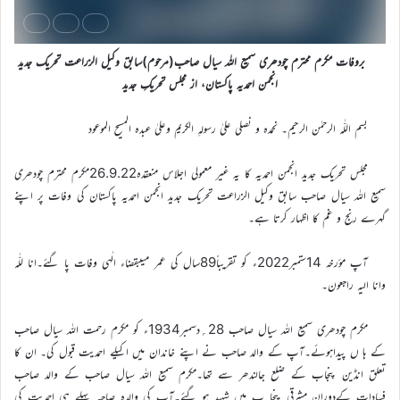
بروفات مکرم محترم چودھری سمیع اللہ سیال صاحب(مرحوم)سابق وکیل الزراعت تحریک جدید
انجمن احمدیہ پاکستان، از مجلس تحریکِ جدید
بسم اللّٰہ الرحمٰن الرحیم۔ نحمدہ و نصلی علیٰ رسولہِ الکریم وعلیٰ عبدہ المسیح الموعود
مجلس تحریک جدید انجمن احمدیہ کا یہ غیر معمولی اجلاس منعقدہ26.9.22مکرم محترم چودھری
سمیع اللہ سیال صاحب سابق وکیل الزراعت تحریک جدید انجمن احمدیہ پاکستان کی وفات پر اپنے
گہرے رنج و غم کا اظہار کرتا ہے۔
آپ مؤرخہ 14ستمبر2022ء کو تقریباً89سال کی عمر میںبقضاء الٰہی وفات پا گئے۔انا للّٰہ
وانا الیہ راجعون۔
مکرم چودھری سمیع اللہ سیال صاحب 28؍دسمبر1934ء کو مکرم رحمت اللہ سیال صاحب
کے ہا ں پیداہوئے۔آپ کے والد صاحب نے اپنے خاندان میں اکیلے احمدیت قبول کی۔ ان کا
تعلق انڈین پنجاب کے ضلع جالندھر سے تھا۔مکرم سمیع اللہ سیال صاحب کے والد صاحب
فسادات کےدوران مشرقی پنجا ب میں شہید ہو گئے۔آپ کی والدہ صاحبہ پہلے ہی احمدیت کی