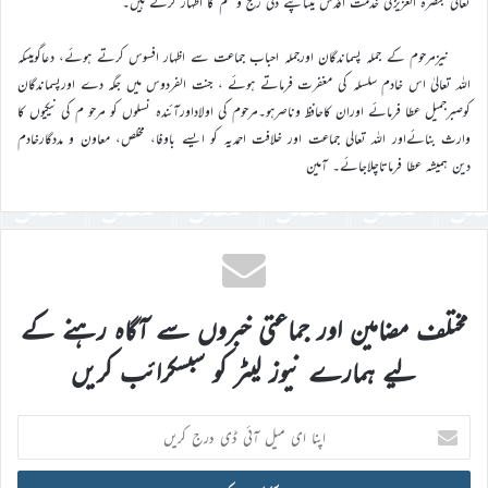
تعالیٰ بنصرہ العزیزکی خدمت اقدس میںاپنے دلی رنج و غم کا اظہار کرتے ہیں۔
نیزمرحوم کے جملہ پسماندگان اورجملہ احباب جماعت سے اظہار افسوس کرتے ہوئے، دعاگوہیںکہ
اللہ تعالیٰ اس خادم سلسلہ کی مغفرت فرماتے ہوئے ، جنت الفردوس میں جگہ دے اورپسماندگان
کوصبرجمیل عطا فرمائے اوران کاحافظ وناصرہو۔مرحوم کی اولاداورآئندہ نسلوں کو مرحو م کی نیکیوں کا
وارث بنائےاور اللہ تعالی جماعت اور خلافت احمدیہ کو ایسے باوفا، مخلص، معاون و مددگارخادم
دین ہمیشہ عطا فرماتاچلاجائے۔ آمین
مختلف مضامین اور جماعتی خبروں سے آگاہ رہنے کے
لیے ہمارے نیوز لیٹر کو سبسکرائب کریں
اپنا
ای
میل