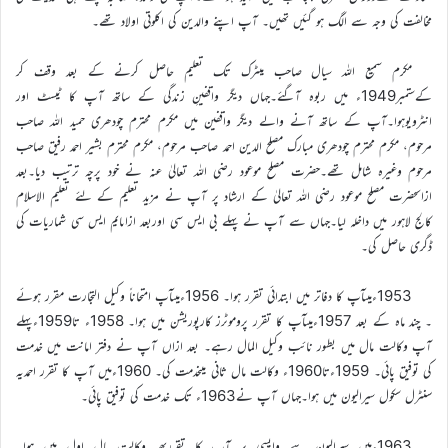
مخالفت کی وجہ سے الگ ہو گئیں تھیں۔ آپ اپنے والدین کی اکلوتی اولاد تھے۔
مکرم سمیع اللہ سیال صاحب میٹرک تک تعلیم حاصل کرنے کے بعد وقف کر
کےستمبر1949ء میں ربوہ آگئے۔جہاں دیگر واقفینِ زندگی کے ساتھ آپ کا ٹیسٹ اور
انٹرویوہوا۔آپ کے ساتھ آنے والے دیگر واقفین میں مکرم محترم چودھری حمید اللہ صاحب
مرحوم، مکرم محترم چودھری مبارک مصلح الدین احمد صاحب مرحوم، مکرم محترم بشیر احمد رفیق صاحب
مرحوم وغیرہ شامل تھے۔حضرت مصلح موعود رضی اللہ تعالیٰ عنہ نے خود پرچہ ترتیب دیا۔بعد
ازاںحضرت مصلح موعود رضی اللہ تعالیٰ کے ارشاد پر آپ نے مزید تعلیم کے لئے تعلیم الاسلام
کالج لاہور میں داخلہ لیا۔جہاں سے آپ نے پہلے بی ایس سی اوربعد ازاںایم ایس سی شماریات کی
ڈگری حاصل کی۔
1953ءمیںآپ کا دفاتر میں ابتدائی تقرر ہوا۔ 1956ءمیںآپ امتحاناً وکیل التجارت مقرر ہوئے
۔ چند ماہ کے بعد 1957ءمیںآپ کا تقرر پروموٹرز کارپوریشن میں ہوا۔ 1958ء تا1959ءپہلے
آپ وکالت مال میں بطور نائب وکیل المال رہے۔ بعد ازاں آپ نے دفتر امانت میں خدمت
کی توفیق پائی۔ 1959ءتا1960ء وکالت مال ثانی میںخدمت کی۔ 1960ءمیں آپ کا تقرر احمدیہ
سنٹرل سکول سیرالیون میں ہوا۔جہاں آپ نے1963ء تک خدمت کی توفیق پائی۔
1963ءمیں سیرالیون سے واپسی پر آپ کا تقررپھر وکالت مال اول میں ہوا۔