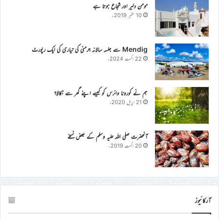
مومن دلیر اور شجاع ہوتا ہے
10 ستمبر 2019ء
Mendig سے جلسہ سالانہ جرمنی کی تیاری کی ایک رپورٹ
22 اگست 2024ء
ہم نے کورونا وائرس کو کیسے اپنے گھر سے نکالا؟
21 اپریل 2020ء
آنحضرت صلی اللہ علیہ وسلم کے بعض نسخے
20 اگست 2019ء
آرکائیوز