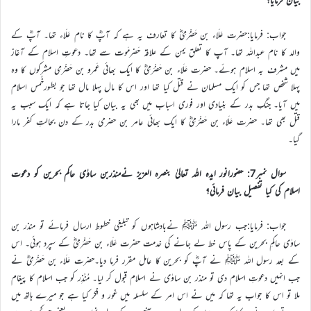
جواب: فرمایا:حضرت عَلَاء بن حَضْرَمِیؓ کا تعارف یہ ہے کہ آپؓ کا نام عَلَاء تھا۔ آپؓ کے
والد کا نام عبداللہ تھا۔ آپ کا تعلق یمن کے علاقہ حَضرمَوت سے تھا۔ دعوتِ اسلام کے آغاز
میں مشرف بہ اسلام ہوئے۔ حضرت عَلَاء بن حَضْرَمِیؓ کا ایک بھائی عَمرو بن حَضْرَمِی مشرکوں کا وہ
پہلا شخص تھا جس کو ایک مسلمان نے قتل کیا تھا اور اس کا مال پہلا مال تھا جو بطورخُمس اسلام
میں آیا۔ جنگِ بدر کے بنیادی اور فوری اسباب میں بھی یہ بیان کیا جاتا ہے کہ ایک سبب یہ
قتل بھی تھا۔ حضرت عَلَاء بن حَضْرَمِیؓ کا ایک بھائی عامر بن حضرمی بدر کے دن بحالتِ کفر مارا
گیا۔
سوال نمبر7: حضورانور ایدہ اللہ تعالیٰ بنصرہ العزیز نےمنذربن ساوٰی حاکم بحرین کو دعوت
اسلام کی کیا تفصیل بیان فرمائی؟
جواب: فرمایا:جب رسول اللہ ﷺ نےبادشاہوں کو تبلیغی خطوط ارسال فرمائے تو منذر بن
ساوٰی حاکمِ بحرین کے پاس خط لے جانے کی خدمت حضرت عَلَاء بن حَضْرَمِیؓ کے سپرد ہوئی۔ اس
کے بعد رسول اللہ ﷺ نے آپؓ کو بحرین کا عامل مقرر فرما دیا۔حضرت عَلَاء بن حَضْرَمِیؓ نے
جب انہیں دعوتِ اسلام دی تو منذر بن ساوٰی نے اسلام قبول کر لیا۔ مُنْذِر کو جب اسلام کا پیغام
ملا تو اس کا جواب یہ تھا کہ میں نے اس امر کے سلسلہ میں غور و فکر کیا ہے جو میرے ہاتھ میں