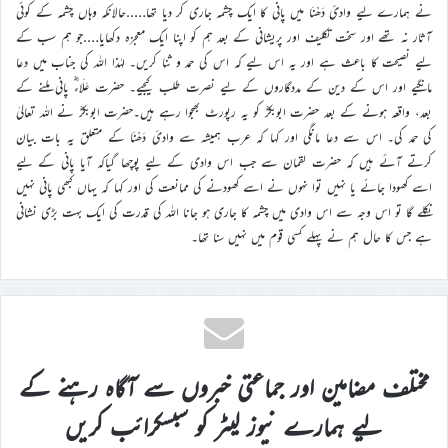
نے ہمارے لیے وادیٔ دَھْنَا میں پانی کا ایک چشمہ جاری کر دیا تھا…..حالانکہ وہاں چشمہ کے کوئی
آثار نہ تھے اور سخت تکلیف اور پریشانی کے بعد ہم کو اپنا ایک معجزہ دکھایا….جو ہم سب کے
لیے نصیحت کا باعث ہے اور یہ اس لیے کہ اس کی حمد و ثنا کریں۔ لہٰذا اللہ کی جناب میں دعا
مانگیے اور اس کے دین کے مددگاروں کے لیے نصرت طلب کیجیے۔ حضرت عَلَاءؓ پانی ملنے کے
بعد، واقعہ ہونے کے بعد حضرت ابوبکرؓ کو یہ رپورٹ بھجوا رہے ہیں۔حضرت ابوبکرؓ نے اللہ تعالیٰ
کی حمد کی۔ اس سے دعا مانگی اور کہا کہ عرب ہمیشہ سے وادیٔ دَھْنَا کے متعلق یہ بات بیان
کرتے آئے ہیں کہ حضرت لقمان سے جب اس وادی کے لیے پوچھا گیاکہ آیا پانی کے لیے
اسے کھودا جائے یا نہیں توا نہوں نے اسے کھودنے کی ممانعت کی اور کہا کہ یہاں کبھی پانی نہیں
نکلے گا تو اس وجہ سے اس وادی میں چشمہ کا جاری ہو جانا اللہ کی قدرت کی ایک بہت بڑی نشانی
ہے جس کا حال ہم نے پہلے کسی قوم میں نہیں سنا تھا۔
مختلف مضامین اور جماعتی خبروں سے آگاہ رہنے کے
لیے ہمارے نیوز لیٹر کو سبسکرائب کریں