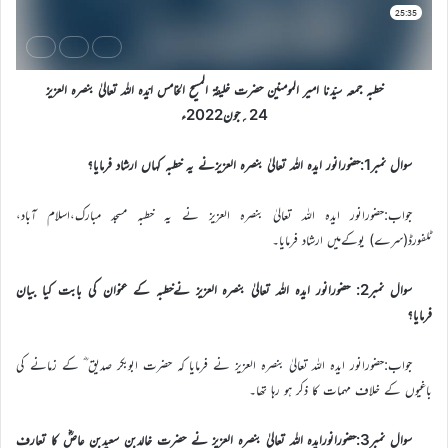
خطبہ جمعہ سیّدنا امیر المومنین حضرت خلیفۃ المسیح الخامس ایّدہ اللہ تعالیٰ بنصرہ العزیز
24؍جون2022ء
سوال نمبر1:حضورانور ایدہ اللہ تعالیٰ بنصرہ العزیزنے یہ خطبہ کہاں ارشاد فرمایا؟
جواب:حضورانور ایدہ اللہ تعالیٰ بنصرہ العزیز نے یہ خطبہ مسجد مبارک،اسلام آباد،
ٹلفورڈ(سرے) یوکےمیں ارشاد فرمایا۔
سوال نمبر2: حضورانور ایدہ اللہ تعالیٰ بنصرہ العزیز نےخطبہ کے عنوان کی بابت کیا بیان
فرمایا؟
جواب:حضورانور ایدہ اللہ تعالیٰ بنصرہ العزیز نے فرمایا کہ حضرت ابوبکر صدیق ؓ کے زمانے کی
باغیوں کے خلاف مہمات کا ذکر ہو رہا تھا۔
سوال نمبر3:حضورانورایدہ اللہ تعالیٰ بنصرہ العزیز نے حضرت خالدبن سعیدبن عاصؓ کا تعارف