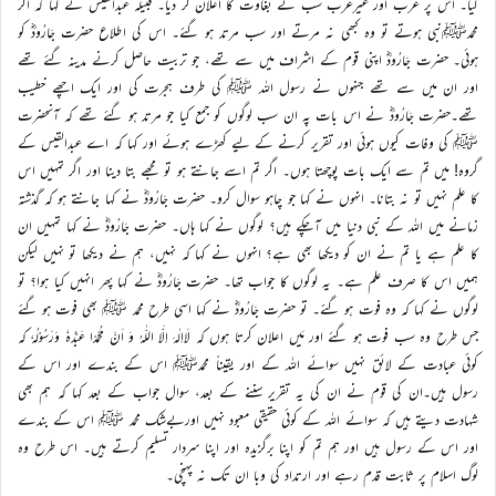
گیا۔ اس پر عرب اور غیرعرب سب نے بغاوت کا اعلان کر دیا۔ قبیلہ عبدالقیس نے کہا کہ اگر
محمدﷺنبی ہوتے تو وہ کبھی نہ مرتے اور سب مرتد ہو گئے۔ اس کی اطلاع حضرت جَارُودؓ کو
ہوئی۔ حضرت جَارُودؓ اپنی قوم کے اشراف میں سے تھے، جو تربیت حاصل کرنے مدینہ گئے تھے
اور ان میں سے تھے جنہوں نے رسول اللہ ﷺ کی طرف ہجرت کی اور ایک اچھے خطیب
تھے۔حضرت جَارُودؓ نے اس بات پہ ان سب لوگوں کو جمع کیا جو مرتد ہو گئے تھے کہ آنحضرت
ﷺ کی وفات کیوں ہوئی اور تقریر کرنے کے لیے کھڑے ہوئے اور کہا کہ اے عبدالقیس کے
گروہ! میں تم سے ایک بات پوچھتا ہوں۔ اگر تم اسے جانتے ہو تو مجھے بتا دینا اور اگر تمہیں اس
کا علم نہیں تو نہ بتانا۔ انہوں نے کہا جو چاہو سوال کرو۔ حضرت جَارُودؓ نے کہا جانتے ہو کہ گذشتہ
زمانے میں اللہ کے نبی دنیا میں آچکے ہیں؟ لوگوں نے کہا ہاں۔ حضرت جَارُودؓ نے کہا تمہیں ان
کا علم ہے یا تم نے ان کو دیکھا بھی ہے؟ انہوں نے کہا کہ نہیں، ہم نے دیکھا تو نہیں لیکن
ہمیں اس کا صرف علم ہے۔ یہ لوگوں کا جواب تھا۔ حضرت جَارُودؓ نے کہا پھر انہیں کیا ہوا؟ تو
لوگوں نے کہا کہ وہ فوت ہو گئے۔ تو حضرت جَارُودؓ نے کہا اسی طرح محمد ﷺ بھی فوت ہو گئے
جس طرح وہ سب فوت ہو گئے اور مَیں اعلان کرتا ہوں کہ لَااِلٰہَ اِلَّا اللّٰہُ وَ اَنَّ مُحَمَّدًا عَبْدُہٗ وَرَسُوْلُہٗ کہ
کوئی عبادت کے لائق نہیں سوائے اللہ کے اور یقیناً محمدﷺ اس کے بندے اور اس کے
رسول ہیں۔ان کی قوم نے ان کی یہ تقریر سننے کے بعد، سوال جواب کے بعد کہا کہ ہم بھی
شہادت دیتے ہیں کہ سوائے اللہ کے کوئی حقیقی معبود نہیں اوربےشک محمد ﷺ اس کے بندے
اور اس کے رسول ہیں اور ہم تم کو اپنا برگزیدہ اور اپنا سردار تسلیم کرتے ہیں۔ اس طرح وہ
لوگ اسلام پر ثابت قدم رہے اور ارتداد کی وبا ان تک نہ پہنچی۔