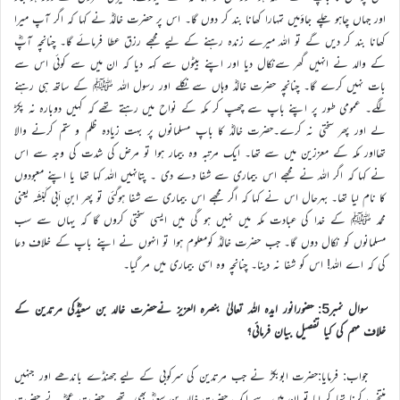
اور جہاں چاہو چلے جاؤمیں تمہارا کھانا بند کر دوں گا۔ اس پر حضرت خالدؓ نے کہا کہ اگر آپ میرا
کھانا بند کر دیں گے تو اللہ میرے زندہ رہنے کے لیے مجھے رزق عطا فرمائے گا۔ چنانچہ آپؓ
کے والد نے انہیں گھر سےنکال دیا اور اپنے بیٹوں سے کہہ دیا کہ ان میں سے کوئی اس سے
بات نہیں کرے گا۔ چنانچہ حضرت خالدؓ وہاں سے نکلے اور رسول اللہ ﷺ کے ساتھ ہی رہنے
لگے۔ عمومی طور پر اپنے باپ سے چھپ کر مکہ کے نواح میں رہتے تھے کہ کہیں دوبارہ نہ پکڑ
لے اور پھر سختی نہ کرے۔حضرت خالدؓ کا باپ مسلمانوں پر بہت زیادہ ظلم و ستم کرنے والا
تھااور مکہ کے معززین میں سے تھا۔ ایک مرتبہ وہ بیمار ہوا تو مرض کی شدت کی وجہ سے اس
نے کہا کہ اگر اللہ نے مجھے اس بیماری سے شفا دے دی ۔ پتانہیں اللہ کہا تھا یا اپنے معبودوں
کا نام لیا تھا۔ بہرحال اس نے کہا کہ اگر مجھے اس بیماری سے شفا ہوگئی تو پھر ابنِ اَبی کَبْشَہ یعنی
محمد ﷺ کے خدا کی عبادت مکہ میں نہیں ہو گی میں ایسی سختی کروں گا کہ یہاں سے سب
مسلمانوں کو نکال دوں گا۔ جب حضرت خالدؓ کومعلوم ہوا تو انہوں نے اپنے باپ کے خلاف دعا
کی کہ اے اللہ! اس کو شفا نہ دینا۔ چنانچہ وہ اسی بیماری میں مر گیا۔
سوال نمبر5: حضورانور ایدہ اللہ تعالیٰ بنصرہ العزیز نےحضرت خالد بن سعیدؓکی مرتدین کے
خلاف مہم کی کیا تفصیل بیان فرمائی؟
جواب: فرمایا:حضرت ابوبکرؓ نے جب مرتدین کی سرکوبی کے لیے جھنڈے باندھے اور جنہیں
منتخب کرنا تھا کر لیا تو ان میں سے ایک حضرت خالد بن سعیدؓ بھی تھے۔ حضرت عمرؓ نے حضرت