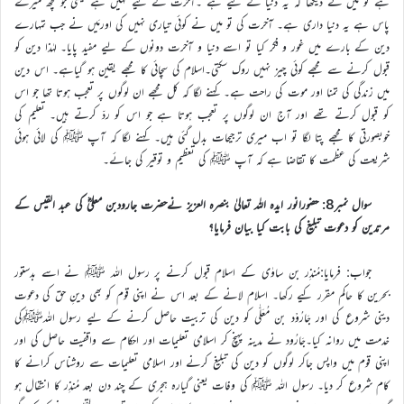
ہے تو میں نے دیکھا کہ یہ دنیا کے لیے ہے ۔آخرت کے لیے نہیں ہے یعنی جو کچھ میرے
پاس ہے یہ دنیا داری ہے۔ آخرت کی تو میں نے کوئی تیاری نہیں کی اورمَیں نے جب تمہارے
دین کے بارے میں غور و فکر کیا تو اسے دنیا و آخرت دونوں کے لیے مفید پایا۔ لہٰذا دین کو
قبول کرنے سے مجھے کوئی چیز نہیں روک سکتی۔اسلام کی سچائی کا مجھے یقین ہو گیاہے۔ اس دین
میں زندگی کی تمنا اور موت کی راحت ہے۔ کہنے لگا کہ کل مجھے ان لوگوں پر تعجب ہوتا تھا جو اس
کو قبول کرتے تھے اور آج ان لوگوں پر تعجب ہوتا ہے جو اس کو ردّ کرتے ہیں۔ تعلیم کی
خوبصورتی کا مجھے پتا لگا تو اب میری ترجیحات بدل گئی ہیں۔ کہنے لگا کہ آپ ﷺ کی لائی ہوئی
شریعت کی عظمت کا تقاضا ہے کہ آپ ﷺ کی تعظیم و توقیر کی جائے۔
سوال نمبر8: حضورانور ایدہ اللہ تعالیٰ بنصرہ العزیز نےحضرت جارودبن معلیؓ کی عبد القیس کے
مرتدین کو دعوت تبلیغ کی بابت کیا بیان فرمایا؟
جواب: فرمایا:مُنذِر بن ساوٰی کے اسلام قبول کرنے پر رسول اللہ ﷺ نے اسے بدستور
بحرین کا حاکم مقرر کیے رکھا۔ اسلام لانے کے بعد اس نے اپنی قوم کو بھی دینِ حق کی دعوت
دینی شروع کی اور جَارُوْد بن مُعَلّٰی کو دین کی تربیت حاصل کرنے کے لیے رسول اللہﷺکی
خدمت میں روانہ کیا۔جَارُود نے مدینہ پہنچ کر اسلامی تعلیمات اور احکام سے واقفیت حاصل کی اور
اپنی قوم میں واپس جاکر لوگوں کو دین کی تبلیغ کرنے اور اسلامی تعلیمات سے روشناس کرانے کا
کام شروع کر دیا۔ رسول اللہ ﷺ کی وفات یعنی گیارہ ہجری کے چند دن بعد مُنذِر کا انتقال ہو