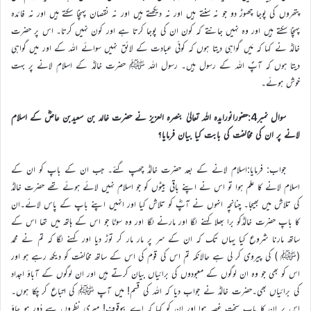
پتھروں کی پوجا چھوڑ دو جو نہ سنتے ہیں اور نہ دیکھتے ہیں اور نہ نقصان پہنچا سکتے ہیں اور نہ فائدہ
پہنچا سکتے ہیں اور وہ نہیں جانتے کہ کون ان کی پوجا کرتا ہے اور کون نہیں کرتا۔ اس پر حضرت
خالدؓ نے کہا کہ مَیں گواہی دیتا ہوں کہ کوئی عبادت کے لائق نہیں سوائے اللہ کے اور میں گواہی
دیتا ہوں کہ آپؐ اللہ کے رسول ہیں۔ رسول اللہ ﷺ حضرت خالدؓ کے اسلام لانے پر بہت
خوش ہوئے۔
سوال نمبر4:حضورانورایدہ اللہ تعالیٰ بنصرہ العزیز نے حضرت خالد بن سعیدبن عاصؓ کے اسلام
لانے پر ان کی مخالفت کی بابت کیا بیان فرمایا؟
جواب: فرمایا:اسلام لانے کے بعد حضرت خالدؓ چھپ گئے۔ جب ان کے باپ کو ان کے
اسلام لانے کا علم ہوا تو اس نے اپنے باقی بیٹوں کو جو اسلام نہیں لائے ہوئے تھے حضرت خالدؓ
کی تلاش میں بھیجا۔ چنانچہ انہوں نے آپؓ کو تلاش کیا اور انہیں اپنے باپ کے پاس لائے۔ان
کا باپ حضرت خالدؓکو برا بھلا کہنے لگا اور مارنے لگا اور وہ سوٹا جو اس کے ہاتھ میں تھا اس کے
ساتھ مارنا شروع کیا یہاں تک کہ ان کے سر پر مار مار کر توڑ دیا اور کہنے لگا کہ تم نے محمد
(ﷺ ) کی پیروی کر لی ہے حالانکہ تم اس کی قوم کی اس کے ساتھ مخالفت کو دیکھ رہے ہو اور
اس کو بھی جو وہ ان لوگوں کے معبودوں کی برائیاں بیان کرتے ہیں اور ان لوگوں کے آباؤ اجداد
کی برائیاں بھی۔حضرت خالدؓ نے جواب دیا کہ اللہ کی قسم! میں آپ ﷺ کی اتباع کر چکا ہوں۔
اس پر ان کا باپ سخت غصہ ہوا اور ان کو کہا کہ اے بیوقوف! میری نظروں سے دُور ہو جاؤ