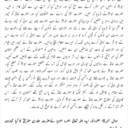
ابوبکرؓ کو انہیں امیر مقرر کرنے سے منع کیا اور عرض کیا کہ آپؓ ان سے کوئی کام نہ لیں۔
حضرت ابوبکرؓنے فرمایا کہ نہیں۔ حضرت عمرؓ کی رائے سے اختلاف کیا اور حضرت خالدؓ کو تَیمَاء
میں امدادی دستہ پر متعین کر دیا۔چنانچہ حضرت ابوبکرؓ نے جب حضرت خالد بن سعیدؓ کو تَیمَاء جانے
کا حکم دیا تو فرمایا کہ اپنی جگہ سے نہ ہٹنا اور اطراف کے لوگوں کو اپنے سے ملنے کی دعوت دینا
اور صرف ان لوگوں کو قبول کرنا جو مرتد نہ ہوئے ہوں اور کسی سے لڑائی نہ کرنا سوائے اس
کے جو تم سے لڑائی کرے یہاں تک کہ میرے احکام پہنچ جائیں۔ حضرت خالدؓ نے تیماء میں قیام
کیا اور اطراف کی بہت سی جماعتیں ان سے آملیں۔ رومیوں کو مسلمانوں کے اس عظیم الشان
لشکر کی خبر پہنچی تو انہوں نے اپنے زیرِ اثر عربوں سے شام کی جنگ کے لیے فوجیں طلب کیں۔
حضرت خالدؓ نے رومیوں کی تیاری اور عرب قبائل کی آمد کے متعلق حضرت ابوبکرؓ کو مطلع کیا۔
حضرت ابوبکرؓ نے جواب لکھا کہ تم پیش قدمی کرو۔ ذرا مت گھبراؤاور اللہ سے مدد طلب کرو۔
حضرت خالدؓ یہ جواب ملتے ہی دشمن کی طرف بڑھے اور جب قریب پہنچے تو دشمن پر کچھ ایسی ہیبت
طاری ہوئی کہ سب اپنی جگہ چھوڑ کر اِدھر اُدھر منتشر ہو گئے اور بھاگ گئے۔ حضرت خالدؓ دشمن
کے مقام پر قابض ہو گئے۔ اکثر لوگ جو حضرت خالدؓ کے پاس جمع تھے مسلمان ہو گئے۔ اس
کامیابی کی اطلاع حضرت خالدؓ نے حضرت ابوبکرؓ کو دی۔ حضرت ابوبکرؓ نے لکھا کہ تم آگے بڑھو
مگر اتنا آگے نہ نکل جانا کہ پیچھے سے دشمن کو حملہ کرنے کا موقع مل جائے۔
سوال نمبر6: حضورانور ایدہ اللہ تعالیٰ بنصرہ العزیز نےحضرت علاءبن حضرمیؓ کا کیا تعارف
بیان فرمایا؟