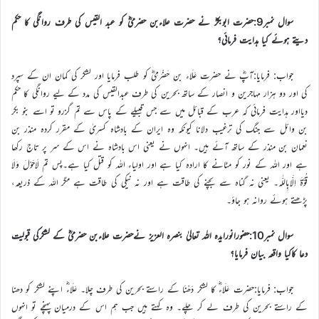
سوال نمبر9:حضرت ابوبکرؓ نے حضرت علاءبن حضرمیؓ کو عبد القیس کی طرف روانگی کا حکم
دیتے ہوئے کیا ہدایت فرمائی؟
جواب: فرمایا:آپؓ نے حضرت عَلَاء بن حَضْرَمِیؓ کو طلب فرمایا اور لشکر کی کمان ان کے سپرد
کی اور دو ہزار مہاجرین و انصار کے ساتھ بحرین کی طرف عبدالقیس کی مدد کے لیے روانگی کا حکم
دیااور ہدایت فرمائی کہ عرب کے قبائل میں سے جس قبیلے کے پاس سے تم گزرو تو اسے بنو بکر
بن وائل سے جنگ کی ترغیب دلانا کیونکہ وہ ایران کے بادشاہ کسریٰ کے مقرر کردہ منذر بن
نعمان بن منذر کے ساتھ آئے ہیں۔ انہوں نے یعنی اس بادشاہ نے اس کے سر پر تاج رکھا
ہے اور اللہ کے نور کو مٹانے کا ارادہ کیا ہے اور اولیاء اللہ کو قتل کیا ہے۔پس تم لَاحَوْلَ وَلَا
قُوَّةَ اِلَّابِاللّٰہ۔ یعنی نہ گناہ سے بچنے کی طاقت ہے اور نہ نیکی کی طاقت ہے مگر اللہ کے ذریعہ،
پڑھتے ہوئے روانہ ہو جاؤ۔
سوال نمبر10:حضورانورایدہ اللہ تعالیٰ بنصرہ العزیز نےحضرت علاءبن حضرمیؓ کے لشکرکی قبولیت
دعا کاکیا واقعہ بیان فرمایا؟
جواب: فرمایا:حضرت عَلَاءؓ کا لشکر دَھْنَا کے راستے بحرین کی طرف چلا۔ عَلَاءؓ اپنے لشکر کو دھنا
کے راستے بحرین کی طرف لے کر چلے۔ وہ کہتے ہیں جب ہم اس کے درمیان پہنچے تو انہوں