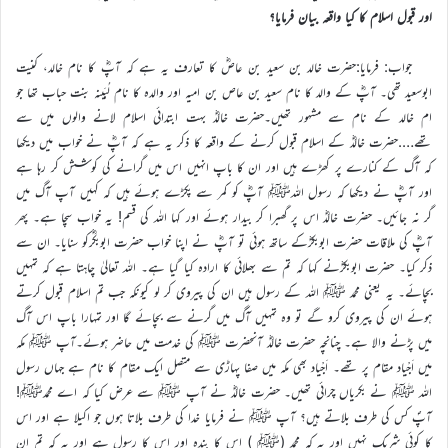
اور قبول اسلام کا کیا واقعہ بیان فرمایا؟
جواب: فرمایا:حضرت خالد بن سعید بن عاصؓ کا تعارف یہ ہے کہ آپؓ کا نام خالد، کنیت
ابوسعید تھی۔ آپؓ کے والد کا نام سعید بن عاص بن امیہ اور والدہ کا نام لُبَینہ بنت حباب تھا جو
ام خالد کے نام سے مشہور تھیں۔حضرت خالدؓ بہت ابتدائی اسلام لانے والوں میں سے
تھے….حضرت خالدؓ کے اسلام قبول کرنے کے واقعہ کا ذکر یہ ہے کہ آپؓ نے خواب میں دیکھا
کہ آگ کے کنارے پر کھڑے ہیں اور ان کا باپ انہیں اس میں گرانے کی کوشش کر رہا ہے
اور آپؓ نے دیکھا کہ رسول اللہﷺ آپؓ کو کمر سے پکڑے ہوئے ہیں کہ کہیں آپ آگ میں
گر نہ جائیں۔ حضرت خالدؓ اس پر گھبرا کر بیدار ہوئے اور کہا اللہ کی قسم! یہ خواب سچا ہے۔ پھر
آپؓ کی ملاقات حضرت ابوبکرؓکے ساتھ ہوئی تو آپؓ نے اپنا خواب حضرت ابوبکؓرکو سنایا۔ ان سے
ذکر کیا۔ حضرت ابوبکرؓنے کہا کہ تم سے بھلائی کا ارادہ کیا گیا ہے۔ اللہ تعالیٰ چاہتا ہے کہ تمہیں
بچائے۔ یہ یعنی محمد ﷺ اللہ کے رسول ہیں ان کی پیروی کر لو کیونکہ جب تم اسلام قبول کرتے
ہوئے ان کی پیروی کرو گے تو وہ تمہیں آگ میں گرنے سے بچائے گا اور تمہارا باپ اس آگ
میں پڑنے والا ہے۔ چنانچہ حضرت خالدؓ آنحضرت ﷺ کی خدمت میں حاضر ہوئے۔آپ ﷺ مکہ
میں اَجْیاد مقام پر تھے۔ اَجْیاد بھی مکہ میں صفا پہاڑی سے متصل ایک مقام کا نام ہے جہاں رسول
اللہ ﷺ نے بکریاں چرائی تھیں۔ حضرت خالدؓ نے آپ ﷺ سے عرض کیا کہ اے محمدﷺ!
آپؐ کس کی طرف بلاتے ہیں؟ آپ ﷺ نے فرمایا خدا کی طرف بلاتا ہوں جو اکیلا ہے اور اس
کا کوئی شریک نہیں اور یہ کہ محمد (ﷺ ) اس کا بندہ اور اس کا رسول ہے اور یہ کہ تم ان