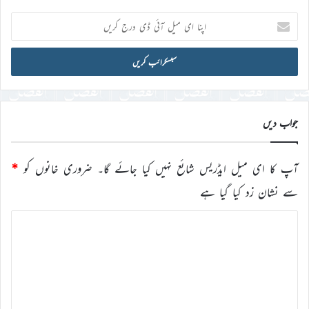
اپنا
ای
میل
آئی
ڈی
درج
کریں
جواب دیں
آپ کا ای میل ایڈریس شائع نہیں کیا جائے گا۔
ضروری خانوں کو
*
سے نشان زد کیا گیا ہے
ت
ب
ص
ر
ہ