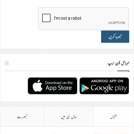
موبائل فون ایپ
مقبول
حال ہی میں
تبصرے