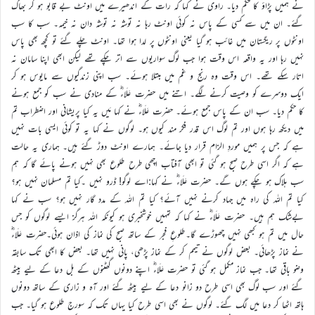
نے ہمیں پڑاؤ کا حکم دیا۔ راوی نے کہا کہ رات کے اندھیرے میں اونٹ بے قابو ہو کر بھاگ
گئے۔ ان میں سے کسی کے پاس نہ کوئی اونٹ رہا نہ توشہ نہ توشہ دان نہ خیمہ۔ سب کا سب
اونٹوں پر ریگستان میں غائب ہو گیا یعنی اونٹوں پر لدا ہوا تھا۔ اونٹ چلے گئے تو کچھ بھی پاس
نہیں رہا اور یہ واقعہ اس وقت ہوا جب لوگ سواریوں سے اتر چکے تھے لیکن ابھی اپنا سامان نہ
اتار سکے تھے۔ اس وقت وہ رنج و غم میں مبتلا ہوئے۔ سب اپنی زندگیوں سے مایوس ہو کر
ایک دوسرے کو وصیت کرنے لگے۔ اتنے میں حضرت عَلَاءؓ کے منادی نے سب کو جمع ہونے
کا حکم دیا۔ سب ان کے پاس جمع ہوئے۔ حضرت عَلَاءؓ نے کہا مَیں یہ کیا پریشانی اور اضطراب تم
میں دیکھ رہا ہوں اور تم لوگ اس قدر فکر مند کیوں ہو۔ لوگوں نے کہا یہ تو کوئی ایسی بات نہیں
ہے کہ جس پر ہمیں موردِ الزام قرار دیا جائے۔ ہمارے اونٹ دوڑ گئے ہیں۔ ہماری یہ حالت
ہے کہ اگر اسی طرح صبح ہو گئی تو ابھی آفتاب اچھی طرح طلوع بھی نہیں ہونے پائے گا کہ ہم
سب ہلاک ہو چکے ہوں گے۔ حضرت عَلَاءؓ نے کہا:اے لوگو! ڈرو نہیں ۔کیا تم مسلمان نہیں ہو؟
کیا تم اللہ کی راہ میں جہاد کرنے نہیں آئے؟ کیا تم اللہ کے مدد گار نہیں ہو؟ سب نے کہا
بےشک ہم ہیں۔ حضرت عَلَاءؓ نے کہا کہ تمہیں خوشخبری ہو کیونکہ اللہ ہرگز ایسے لوگوں کو جس
حال میں تم ہو کبھی نہیں چھوڑے گا۔طلوعِ فجر کے ساتھ صبح کی نماز کی اذان ہوئی۔حضرت عَلَاءؓ
نے نماز پڑھائی۔ بعض لوگوں نے تیمم کر کے نماز پڑھی، پانی نہیں تھا۔ بعض کا ابھی تک سابقہ
وضو باقی تھا۔ جب نماز مکمل ہو گئی تو حضرت عَلَاءؓ اپنے دونوں گھٹنوں کے بل دعا کے لیے بیٹھ
گئے اور سب لوگ بھی اسی طرح دو زانو دعا کے لیے بیٹھ گئے اور آہ و زاری کے ساتھ دونوں
ہاتھ اٹھا کر دعا میں لگ گئے۔ لوگوں نے بھی اسی طرح کیا یہاں تک کہ سورج طلوع ہو گیا۔ جب