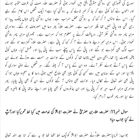
سورج کی تھوڑی سی روشنی مشرقی افق میں نمودار ہوئی تو حضرت عَلَاء صف کی طرف متوجہ ہوئے
اور انہوں نے کہا کوئی ہے کہ جا کر خبر لائے کہ یہ روشنی کیا ہے؟ ایک شخص اس کام کے لیے
گیا۔ اس نے واپس آ کر کہا کہ یہ روشنی محض سراب ہے۔ جہاں روشنی پڑی وہاں چمک پیدا ہو
رہی تھی وہ پانی نہیں تھا بلکہ سراب ہے۔ حضرت عَلَاءؓ پھر دعا میں مصروف ہو گئے۔ دوسری
مرتبہ پھر وہ روشنی نظر آئی۔ دریافت کرنے پر معلوم ہوا کہ سراب ہے۔ تیسری مرتبہ پھر روشنی
نمودار ہوئی۔ اس مرتبہ خبر دینے والے نے آ کر کہا کہ پانی ہے۔ حضرت عَلَاءؓ کھڑے ہو گئے اور
سب لوگ بھی کھڑے ہو گئے اور پانی کے پاس پہنچے سب نے پانی پیا اور غسل کیا۔ وہاں کوئی
چشمہ پھوٹ پڑا تھا۔ابھی دن نہیں چڑھا تھا کہ لوگوں کے اونٹ ہر سمت سے دوڑتے ہوئے ان
کے پاس آتے ہوئے نظر آئے۔ وہ ان کے پاس آ کر بیٹھ گئے۔ ہر شخص نے اپنی سواری کو
پکڑ لیا اور ان کے سامان میں سے کسی کی کوئی چیز بھی ضائع نہیں ہوئی۔دعا کا یہ معجزہ وہاں ہوا کہ
پانی بھی اللہ تعالیٰ نے نکال دیا۔ اونٹ بھی واپس آ گئے لوگوں نے ان کو بھی پانی پلایا۔ پھر
دوسری مرتبہ خوب سیر ہو کر پانی پیا اور ان جانوروں کو بھی پلایا اور اپنے ساتھ پانی کا ذخیرہ بھی
لے لیا اور پھر خوب آرام کیا۔
سوال نمبر11: حضرت علاءبن حضرمیؓ نے حضرت ابوبکرؓ کی خدمت میں کیا خط تحریرکیا اورآپؓ
نے کیا جواب دیا؟
جواب: فرمایا:حضرت عَلَاءؓنے حضرت ابوبکرؓ کوایک خط لکھا تھا جو یہ ہے کہ امّا بعد اللہ تعالیٰ