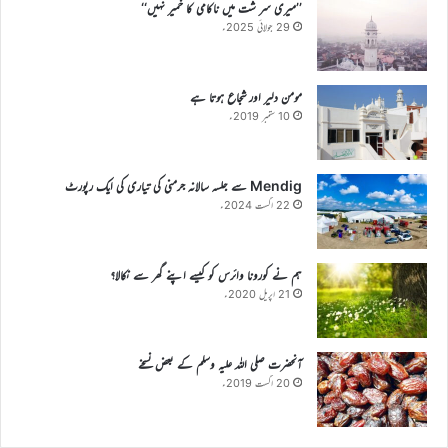
’’میری سر شت میں ناکامی کا خمیر نہیں‘‘
29 جولائی 2025ء
مومن دلیر اور شجاع ہوتا ہے
10 ستمبر 2019ء
Mendig سے جلسہ سالانہ جرمنی کی تیاری کی ایک رپورٹ
22 اگست 2024ء
ہم نے کورونا وائرس کو کیسے اپنے گھر سے نکالا؟
21 اپریل 2020ء
آنحضرت صلی اللہ علیہ وسلم کے بعض نسخے
20 اگست 2019ء