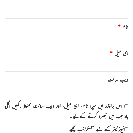
*
نام
*
ای میل
*
ویب‌ سائٹ
اس براؤزر میں میرا نام، ای میل، اور ویب سائٹ محفوظ رکھیں اگلی
بار جب میں تبصرہ کرنے کےلیے۔
نیوز لیٹر کے لیے سبسکرائب کیجیے